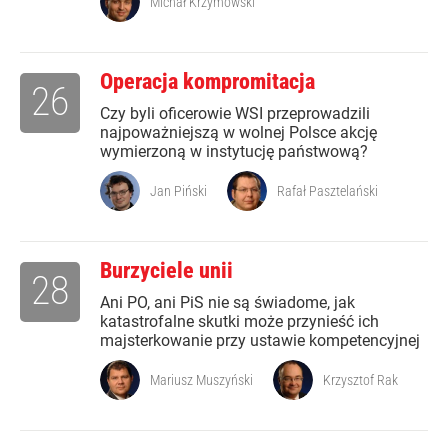
Michał Krzymowski
Operacja kompromitacja
26
Czy byli oficerowie WSI przeprowadzili
najpoważniejszą w wolnej Polsce akcję
wymierzoną w instytucję państwową?
Jan Piński
Rafał Pasztelański
Burzyciele unii
28
Ani PO, ani PiS nie są świadome, jak
katastrofalne skutki może przynieść ich
majsterkowanie przy ustawie kompetencyjnej
Mariusz Muszyński
Krzysztof Rak