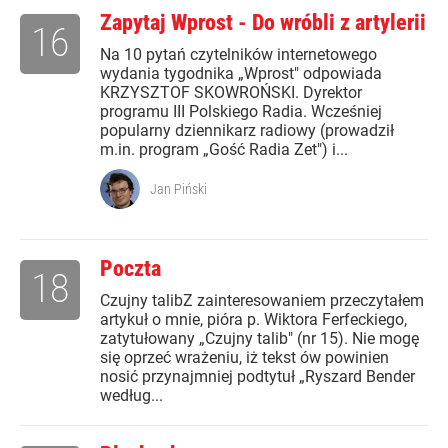
Zapytaj Wprost - Do wróbli z artylerii
16
Na 10 pytań czytelników internetowego
wydania tygodnika „Wprost" odpowiada
KRZYSZTOF SKOWROŃSKI. Dyrektor
programu III Polskiego Radia. Wcześniej
popularny dziennikarz radiowy (prowadził
m.in. program „Gość Radia Zet") i...
Jan Piński
Poczta
18
Czujny talibZ zainteresowaniem przeczytałem
artykuł o mnie, pióra p. Wiktora Ferfeckiego,
zatytułowany „Czujny talib" (nr 15). Nie mogę
się oprzeć wrażeniu, iż tekst ów powinien
nosić przynajmniej podtytuł „Ryszard Bender
według...