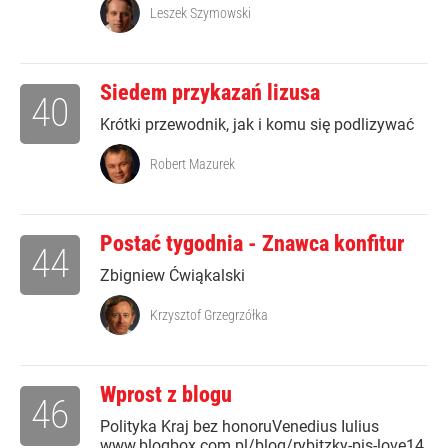
Leszek Szymowski
Siedem przykazań lizusa
40
Krótki przewodnik, jak i komu się podlizywać
Robert Mazurek
Postać tygodnia - Znawca konfitur
44
Zbigniew Ćwiąkalski
Krzysztof Grzegrzółka
Wprost z blogu
46
Polityka Kraj bez honoruVenedius Iulius
www.blogbox.com.pl/blog/rybitzky-pis-love14