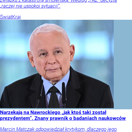
związku z katastrofą smoleńską. Według „FAZ” decyzja
„raczej nie uspokoi sytuacji”.
Świat
Kraj
Narzekają na Nawrockiego „jak ktoś taki został
prezydentem”. Znany prawnik o badaniach naukowców
Marcin Matczak odpowiedział krytykom, dlaczego jego