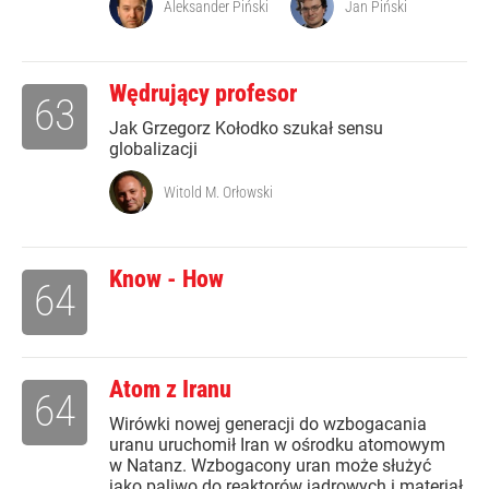
Aleksander Piński
Jan Piński
Wędrujący profesor
63
Jak Grzegorz Kołodko szukał sensu
globalizacji
Witold M. Orłowski
Know - How
64
Atom z Iranu
64
Wirówki nowej generacji do wzbogacania
uranu uruchomił Iran w ośrodku atomowym
w Natanz. Wzbogacony uran może służyć
jako paliwo do reaktorów jądrowych i materiał