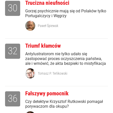
Trucizna nieufności
30
Gorzej psychicznie mają się od Polaków tylko
Portugalczycy i Węgrzy
Paweł Śpiewak
Triumf kłamców
32
Antylustratorom nie tylko udało się
zastopować proces oczyszczenia państwa,
ale i wmówić, że akta bezpieki to mistyfikacja
Tomasz P. Terlikowski
Fałszywy pomocnik
36
Czy detektyw Krzysztof Rutkowski pomagał
porywaczom dla okupu?