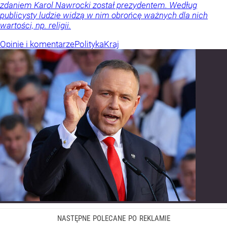
zdaniem Karol Nawrocki został prezydentem. Według
publicysty ludzie widzą w nim obrońcę ważnych dla nich
wartości, np. religii.
Opinie i komentarze
Polityka
Kraj