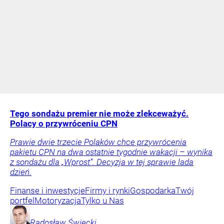
Tego sondażu premier nie może zlekceważyć.
Polacy o przywróceniu CPN
Prawie dwie trzecie Polaków chce przywrócenia
pakietu CPN na dwa ostatnie tygodnie wakacji – wynika
z sondażu dla „Wprost”. Decyzja w tej sprawie lada
dzień.
Finanse i inwestycje
Firmy i rynki
Gospodarka
Twój
portfel
Motoryzacja
Tylko u Nas
Radosław
Święcki