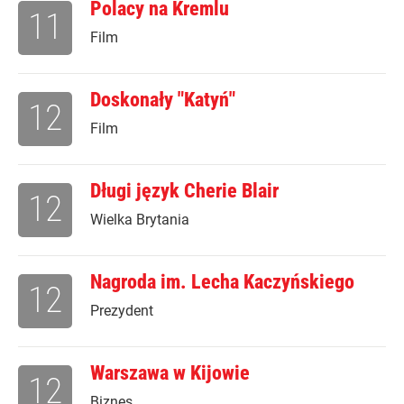
Polacy na Kremlu
11
Film
Doskonały "Katyń"
12
Film
Długi język Cherie Blair
12
Wielka Brytania
Nagroda im. Lecha Kaczyńskiego
12
Prezydent
Warszawa w Kijowie
12
Biznes