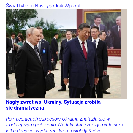
Świat
Tylko u Nas
Tygodnik Wprost
Nagły zwrot ws. Ukrainy. Sytuacja zrobiła
się dramatyczna
Po miesiącach sukcesów Ukraina znalazła się w
trudniejszym położeniu. Na taki stan rzeczy miała seria
kilku decyzji i wydarzeń, które osłabiły Kijów.