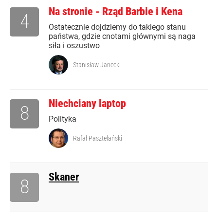
Na stronie - Rząd Barbie i Kena
4
Ostatecznie dojdziemy do takiego stanu
państwa, gdzie cnotami głównymi są naga
siła i oszustwo
Stanisław Janecki
Niechciany laptop
8
Polityka
Rafał Pasztelański
Skaner
8