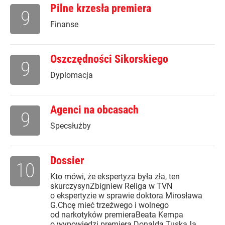
Pilne krzesła premiera
9
Finanse
Oszczędności Sikorskiego
9
Dyplomacja
Agenci na obcasach
9
Specsłużby
Dossier
10
Kto mówi, że ekspertyza była zła, ten
skurczysynZbigniew Religa w TVN
o ekspertyzie w sprawie doktora Mirosława
G.Chcę mieć trzeźwego i wolnego
od narkotyków premieraBeata Kempa
o wypowiedzi premiera Donalda TuskaJa