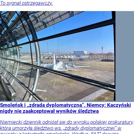
To sygnał ostrzegawczy.
Smoleńsk i „zdrada dyplomatyczna”. Niemcy: Kaczyński
nigdy nie zaakceptował wyników śledztwa
Niemiecki dziennik odniósł się do wyroku polskiej prokuratury,
która umorzyła śledztwo ws. „zdrady dyplomatycznej” w