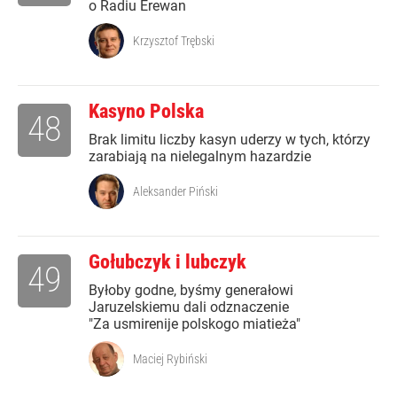
o Radiu Erewan
Krzysztof Trębski
Kasyno Polska
48
Brak limitu liczby kasyn uderzy w tych, którzy
zarabiają na nielegalnym hazardzie
Aleksander Piński
Gołubczyk i lubczyk
49
Byłoby godne, byśmy generałowi
Jaruzelskiemu dali odznaczenie
"Za usmirenije polskogo miatieża"
Maciej Rybiński