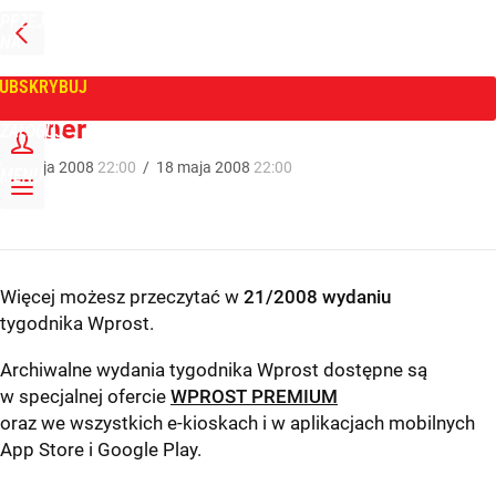
PRZEJDŹ
NA
WPROST
STRONĘ
GŁÓWNĄ
UBSKRYBUJ
Tygodnik Wprost
Skaner
ZALOGUJ
18
maja
2008
22:00
/
18
maja
2008
22:00
MENU
Więcej możesz przeczytać w
21/2008 wydaniu
tygodnika Wprost
.
Archiwalne wydania tygodnika Wprost dostępne są
w specjalnej ofercie
WPROST PREMIUM
oraz we wszystkich e-kioskach i w aplikacjach mobilnych
App Store
i
Google Play
.