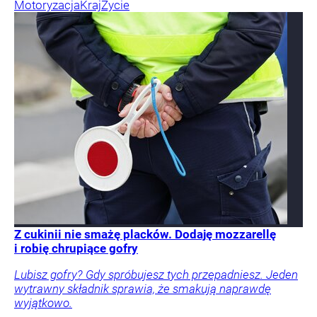
Motoryzacja
Kraj
Życie
Z cukinii nie smażę placków. Dodaję mozzarellę
i robię chrupiące gofry
Lubisz gofry? Gdy spróbujesz tych przepadniesz. Jeden
wytrawny składnik sprawia, że smakują naprawdę
wyjątkowo.