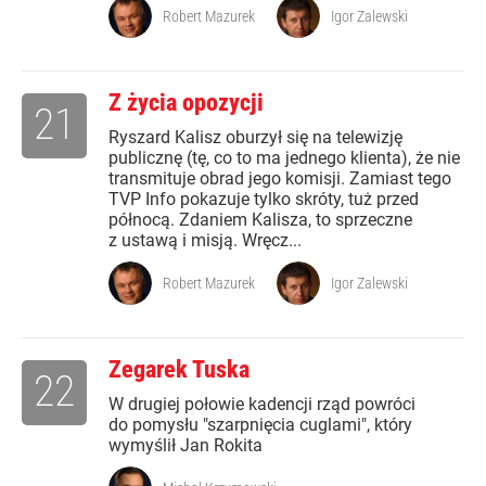
Robert Mazurek
Igor Zalewski
Z życia opozycji
21
Ryszard Kalisz oburzył się na telewizję
publicznę (tę, co to ma jednego klienta), że nie
transmituje obrad jego komisji. Zamiast tego
TVP Info pokazuje tylko skróty, tuż przed
północą. Zdaniem Kalisza, to sprzeczne
z ustawą i misją. Wręcz...
Robert Mazurek
Igor Zalewski
Zegarek Tuska
22
W drugiej połowie kadencji rząd powróci
do pomysłu "szarpnięcia cuglami", który
wymyślił Jan Rokita