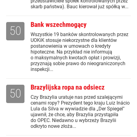
przedstawiciele spółek kontrolowanych przez
skarb państwa). Bauc kierował już spółką w...
Bank wszechmogący
50
Wszystkie 19 banków skontrolowanych przez
UOKiK stosuje niekorzystne dla klientów
postanowienia w umowach o kredyty
hipoteczne. Na przykład nie informują
o maksymalnych kwotach opłat i prowizji,
przyznają sobie prawo do nieograniczonych
inspekcji...
Brazylijska ropa na odsiecz
50
Czy Brazylia uratuje nas przed szalejącymi
cenami ropy? Prezydent tego kraju Luiz Inácio
Lula da Silva w wywiadzie dla „Der Spiegel"
ujawnił, że chce, aby Brazylia przystąpiła
do OPEC. Niedawno u wybrzeży Brazylii
odkryto nowe złoża...