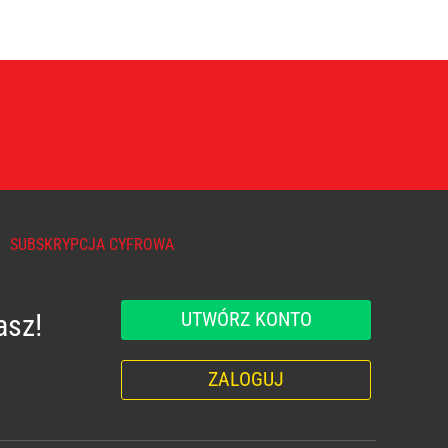
SUBSKRYPCJA CYFROWA
UTWÓRZ KONTO
asz!
ZALOGUJ