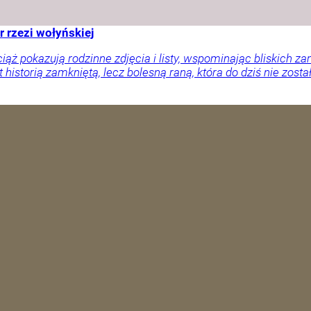
r rzezi wołyńskiej
ciąż pokazują rodzinne zdjęcia i listy, wspominając bliskich
 historią zamkniętą, lecz bolesną raną, która do dziś nie zosta