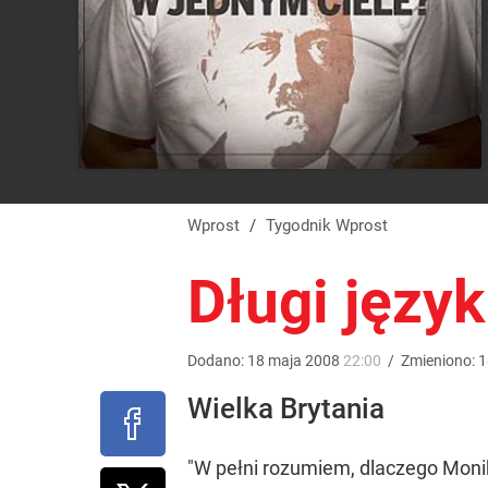
Wprost
/
Tygodnik Wprost
Długi język
Dodano:
18
maja
2008
22:00
/
Zmieniono:
1
Wielka Brytania
"W pełni rozumiem, dlaczego Monik