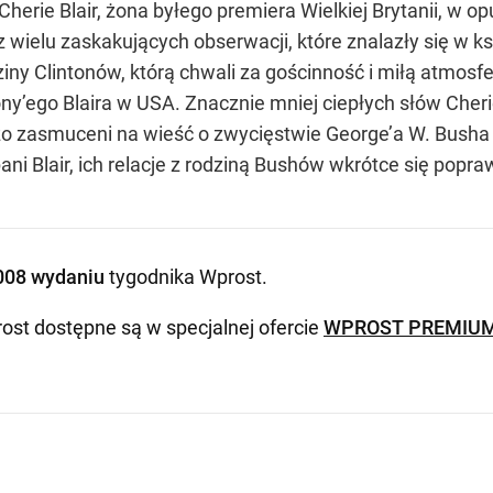
 Cherie Blair, żona byłego premiera Wielkiej Brytanii, 
z wielu zaskakujących obserwacji, które znalazły się w ks
ziny Clintonów, którą chwali za gościnność i miłą atmos
ny’ego Blaira w USA. Znacznie mniej ciepłych słów Cher
 zasmuceni na wieść o zwycięstwie George’a W. Busha 
i Blair, ich relacje z rodziną Bushów wkrótce się popraw
008 wydaniu
tygodnika Wprost
.
ost dostępne są w specjalnej ofercie
WPROST PREMIU