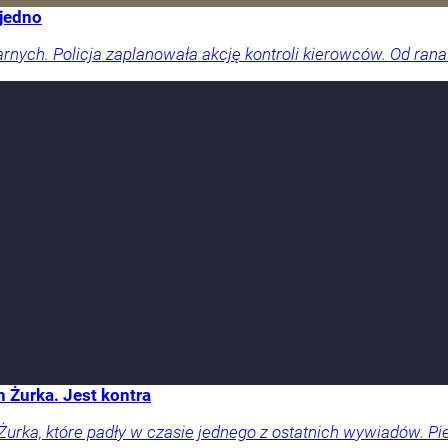
 jedno
arnych. Policja zaplanowała akcję kontroli kierowców. Od rana
Żurka. Jest kontra
rka, które padły w czasie jednego z ostatnich wywiadów. Pie