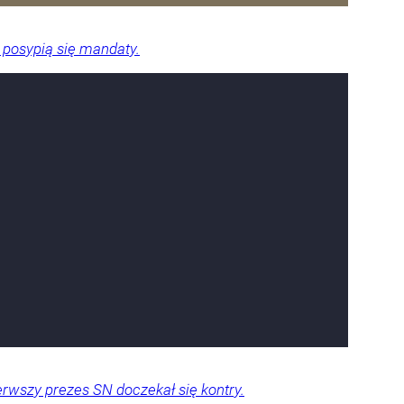
 posypią się mandaty.
rwszy prezes SN doczekał się kontry.