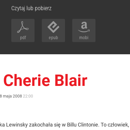
Czytaj lub pobierz
pdf
epub
mobi
 Cherie Blair
8
maja
2008
22:00
a Lewinsky zakochała się w Billu Clintonie. To człowiek,