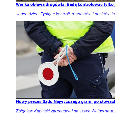
Wielka obława drogówki. Będą kontrolować tylko
Jeden dzień. Tysiące kontroli, mandatów i punktów k
Nowy prezes Sądu Najwyższego grzmi po słowach 
Zbigniew Kapiński zareagował na słowa Waldemara Żu