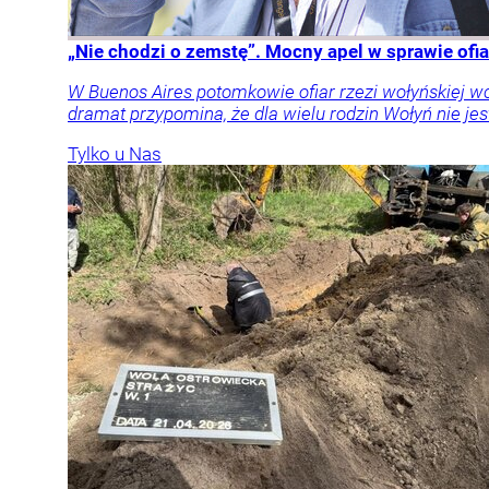
„Nie chodzi o zemstę”. Mocny apel w sprawie ofia
W Buenos Aires potomkowie ofiar rzezi wołyńskiej w
dramat przypomina, że dla wielu rodzin Wołyń nie jest
Tylko u Nas