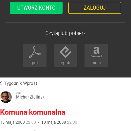
UTWÓRZ KONTO
ZALOGUJ
Czytaj lub pobierz
pdf
epub
mobi
Tygodnik Wprost
Autor:
Michał Zieliński
Komuna komunalna
18
maja
2008
22:00
/
18
maja
2008
22:00