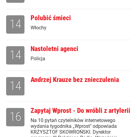
Polubić śmieci
14
Włochy
Nastoletni agenci
14
Policja
Andrzej Krauze bez znieczulenia
14
Zapytaj Wprost - Do wróbli z artylerii
16
Na 10 pytań czytelników internetowego
wydania tygodnika „Wprost" odpowiada
KRZYSZTOF SKOWROŃSKI. Dyrektor