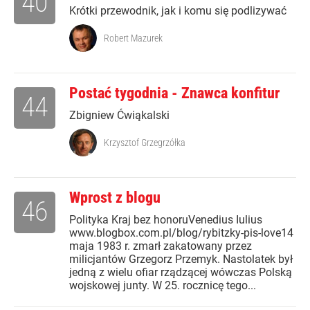
40
Krótki przewodnik, jak i komu się podlizywać
Robert Mazurek
Postać tygodnia - Znawca konfitur
44
Zbigniew Ćwiąkalski
Krzysztof Grzegrzółka
Wprost z blogu
46
Polityka Kraj bez honoruVenedius Iulius
www.blogbox.com.pl/blog/rybitzky-pis-love14
maja 1983 r. zmarł zakatowany przez
milicjantów Grzegorz Przemyk. Nastolatek był
jedną z wielu ofiar rządzącej wówczas Polską
wojskowej junty. W 25. rocznicę tego...