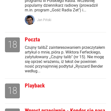
programu III Polskiego Radia. Wcześniej
popularny dziennikarz radiowy (prowadził
m.in. program „Gość Radia Zet") i...
Jan Piński
Poczta
18
Czujny talibZ zainteresowaniem przeczytałem
artykuł o mnie, pióra p. Wiktora Ferfeckiego,
zatytułowany „Czujny talib" (nr 15). Nie mogę
się oprzeć wrażeniu, iż tekst ów powinien
nosić przynajmniej podtytuł „Ryszard Bender
według...
Playback
18
Wprost przeciwnie - Kondor się pasa