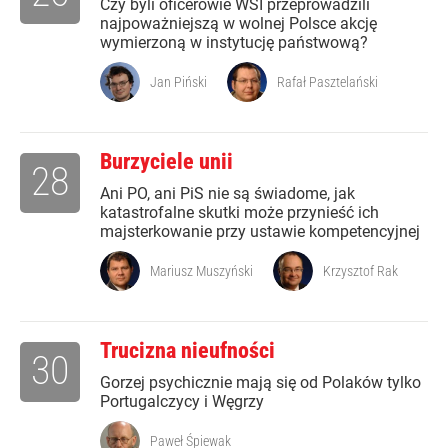
Czy byli oficerowie WSI przeprowadzili
najpoważniejszą w wolnej Polsce akcję
wymierzoną w instytucję państwową?
Jan Piński
Rafał Pasztelański
Burzyciele unii
28
Ani PO, ani PiS nie są świadome, jak
katastrofalne skutki może przynieść ich
majsterkowanie przy ustawie kompetencyjnej
Mariusz Muszyński
Krzysztof Rak
Trucizna nieufności
30
Gorzej psychicznie mają się od Polaków tylko
Portugalczycy i Węgrzy
Paweł Śpiewak