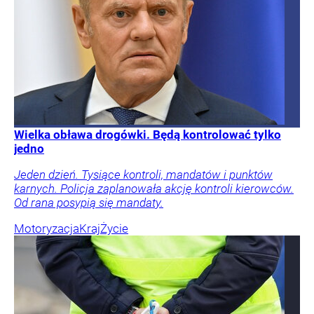
Wielka obława drogówki. Będą kontrolować tylko
jedno
Jeden dzień. Tysiące kontroli, mandatów i punktów
karnych. Policja zaplanowała akcję kontroli kierowców.
Od rana posypią się mandaty.
Motoryzacja
Kraj
Życie