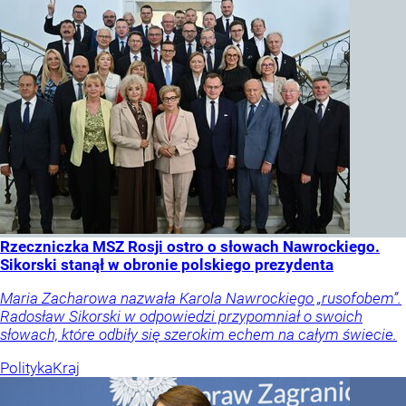
Rzeczniczka MSZ Rosji ostro o słowach Nawrockiego.
Sikorski stanął w obronie polskiego prezydenta
Maria Zacharowa nazwała Karola Nawrockiego „rusofobem”.
Radosław Sikorski w odpowiedzi przypomniał o swoich
słowach, które odbiły się szerokim echem na całym świecie.
Polityka
Kraj