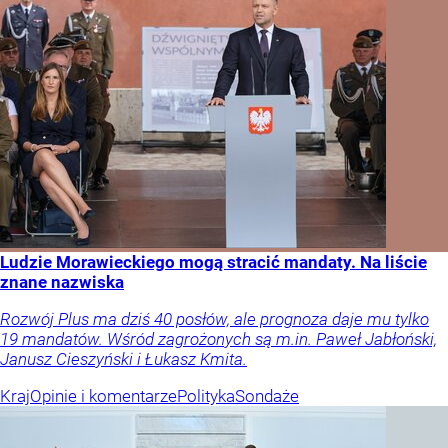
Ludzie Morawieckiego mogą stracić mandaty. Na liście
znane nazwiska
Rozwój Plus ma dziś 40 posłów, ale prognoza daje mu tylko
19 mandatów. Wśród zagrożonych są m.in. Paweł Jabłoński,
Janusz Cieszyński i Łukasz Kmita.
Kraj
Opinie i komentarze
Polityka
Sondaże