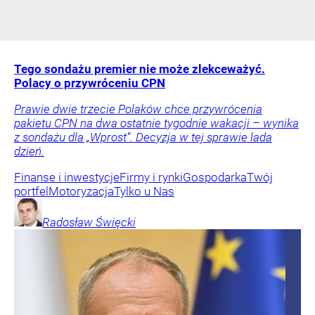
Tego sondażu premier nie może zlekceważyć.
Polacy o przywróceniu CPN
Prawie dwie trzecie Polaków chce przywrócenia
pakietu CPN na dwa ostatnie tygodnie wakacji – wynika
z sondażu dla „Wprost”. Decyzja w tej sprawie lada
dzień.
Finanse i inwestycje
Firmy i rynki
Gospodarka
Twój
portfel
Motoryzacja
Tylko u Nas
Radosław
Święcki