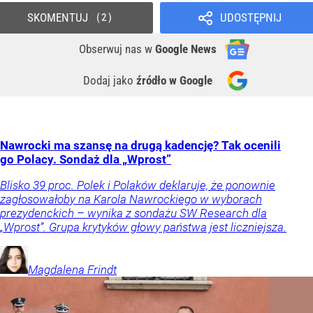
SKOMENTUJ
UDOSTĘPNIJ
2
Obserwuj nas
w
Google News
Dodaj jako
źródło w Google
Nawrocki ma szansę na drugą kadencję? Tak ocenili
go Polacy. Sondaż dla „Wprost”
Blisko 39 proc. Polek i Polaków deklaruje, że ponownie
zagłosowałoby na Karola Nawrockiego w wyborach
prezydenckich – wynika z sondażu SW Research dla
„Wprost”. Grupa krytyków głowy państwa jest liczniejsza.
Magdalena
Frindt