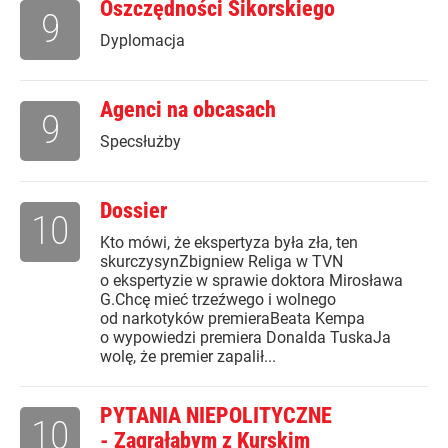
Oszczędności Sikorskiego
9
Dyplomacja
Agenci na obcasach
9
Specsłużby
Dossier
10
Kto mówi, że ekspertyza była zła, ten
skurczysynZbigniew Religa w TVN
o ekspertyzie w sprawie doktora Mirosława
G.Chcę mieć trzeźwego i wolnego
od narkotyków premieraBeata Kempa
o wypowiedzi premiera Donalda TuskaJa
wolę, że premier zapalił...
PYTANIA NIEPOLITYCZNE
10
- Zagrałabym z Kurskim