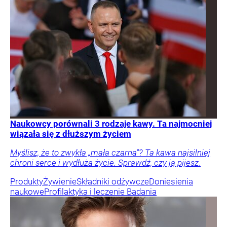
Naukowcy porównali 3 rodzaje kawy. Ta najmocniej
wiązała się z dłuższym życiem
Myślisz, że to zwykła „mała czarna”? Ta kawa najsilniej
chroni serce i wydłuża życie. Sprawdź, czy ją pijesz.
Produkty
Żywienie
Składniki odżywcze
Doniesienia
naukowe
Profilaktyka i leczenie
Badania