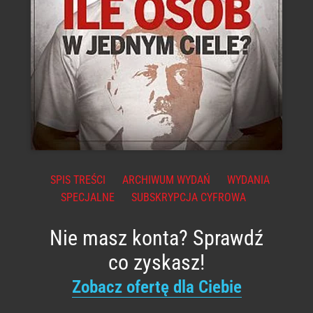
SPIS TREŚCI
ARCHIWUM WYDAŃ
WYDANIA
SPECJALNE
SUBSKRYPCJA CYFROWA
Nie masz konta? Sprawdź
co zyskasz!
Zobacz ofertę dla Ciebie