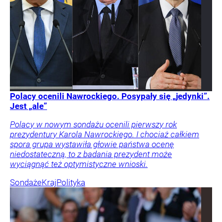
Polacy ocenili Nawrockiego. Posypały się „jedynki”.
Jest „ale”
Polacy w nowym sondażu ocenili pierwszy rok
prezydentury Karola Nawrockiego. I chociaż całkiem
spora grupa wystawiła głowie państwa ocenę
niedostateczną, to z badania prezydent może
wyciągnąć też optymistyczne wnioski.
Sondaże
Kraj
Polityka