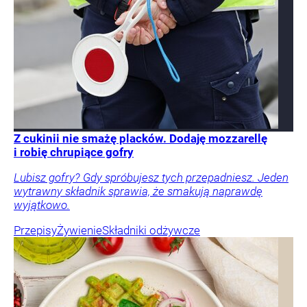
Z cukinii nie smażę placków. Dodaję mozzarellę
i robię chrupiące gofry
Lubisz gofry? Gdy spróbujesz tych przepadniesz. Jeden
wytrawny składnik sprawia, że smakują naprawdę
wyjątkowo.
Przepisy
Żywienie
Składniki odżywcze