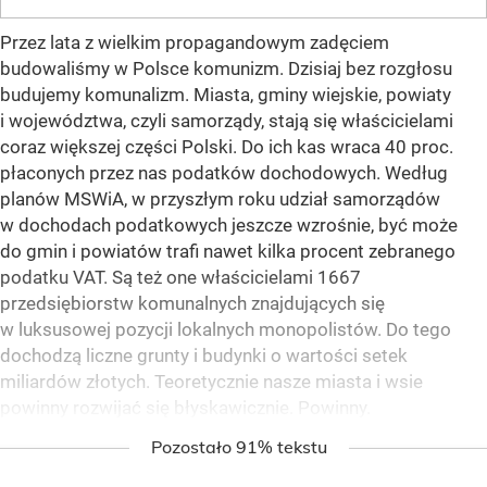
Przez lata z wielkim propagandowym zadęciem
budowaliśmy w Polsce komunizm. Dzisiaj bez rozgłosu
budujemy komunalizm. Miasta, gminy wiejskie, powiaty
i województwa, czyli samorządy, stają się właścicielami
coraz większej części Polski. Do ich kas wraca 40 proc.
płaconych przez nas podatków dochodowych. Według
planów MSWiA, w przyszłym roku udział samorządów
w dochodach podatkowych jeszcze wzrośnie, być może
do gmin i powiatów trafi nawet kilka procent zebranego
podatku VAT. Są też one właścicielami 1667
przedsiębiorstw komunalnych znajdujących się
w luksusowej pozycji lokalnych monopolistów. Do tego
dochodzą liczne grunty i budynki o wartości setek
miliardów złotych. Teoretycznie nasze miasta i wsie
powinny rozwijać się błyskawicznie. Powinny.
Pozostało 91% tekstu