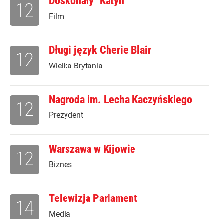
Doskonały "Katyń"
12
Film
Długi język Cherie Blair
12
Wielka Brytania
Nagroda im. Lecha Kaczyńskiego
12
Prezydent
Warszawa w Kijowie
12
Biznes
Telewizja Parlament
14
Media