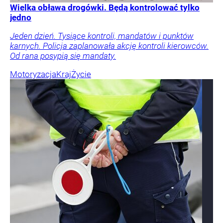
Wielka obława drogówki. Będą kontrolować tylko
jedno
Jeden dzień. Tysiące kontroli, mandatów i punktów
karnych. Policja zaplanowała akcję kontroli kierowców.
Od rana posypią się mandaty.
Motoryzacja
Kraj
Życie