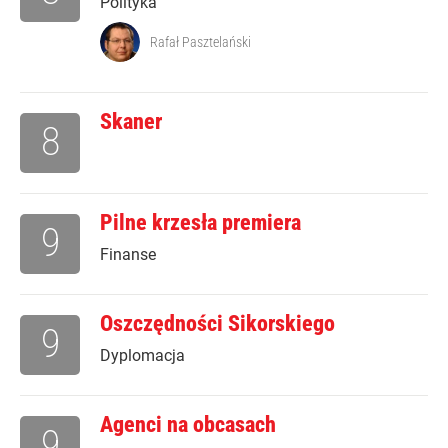
Polityka
Rafał Pasztelański
Skaner
8
Pilne krzesła premiera
9
Finanse
Oszczędności Sikorskiego
9
Dyplomacja
Agenci na obcasach
9