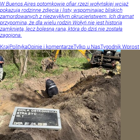
W Buenos Aires potomkowie ofiar rzezi wołyńskiej wciąż
pokazują rodzinne zdjęcia i listy, wspominając bliskich
zamordowanych z niezwykłym okrucieństwem. Ich dramat
przypomina, że dla wielu rodzin Wołyń nie jest historią
zamkniętą, lecz bolesną raną, która do dziś nie została
zagojona.
Kraj
Polityka
Opinie i komentarze
Tylko u Nas
Tygodnik Wprost