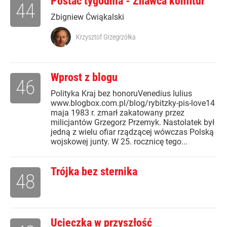
Postać tygodnia - Znawca konfitur
44
Zbigniew Ćwiąkalski
Krzysztof Grzegrzółka
Wprost z blogu
46
Polityka Kraj bez honoruVenedius Iulius
www.blogbox.com.pl/blog/rybitzky-pis-love14
maja 1983 r. zmarł zakatowany przez
milicjantów Grzegorz Przemyk. Nastolatek był
jedną z wielu ofiar rządzącej wówczas Polską
wojskowej junty. W 25. rocznicę tego...
Trójka bez sternika
48
Ucieczka w przyszłość