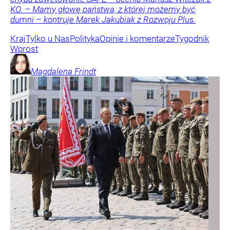
KO. – Mamy głowę państwa, z której możemy być
dumni – kontruje Marek Jakubiak z Rozwoju Plus.
Kraj
Tylko u Nas
Polityka
Opinie i komentarze
Tygodnik
Wprost
Magdalena
Frindt