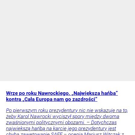
Wrze po roku Nawrockiego. „Największa hańba”
kontra „Cała Europa nam go zazdrości”
Po pierwszym roku prezydentury nic nie wskazuje na to,
żeby Karol Nawrocki wyciszył spory między dwoma
zwaśnionymi politycznymi obozami. – Dotychczas
największą hańbą na karcie jego prezydentury jest
chyba zawetowanie SAFE – ocenia Mariusz Witczak z