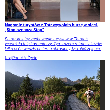
Nagranie turystów z Tatr wywołało burzę w sieci.
„Stop oznacza Stop”
Po raz kolejny zachowanie turystów w Tatrach
wywołało falę komentarzy. Tym razem mimo zakazów
kilka osób weszło na teren chroniony, by robić zdjęcia.
Kraj
Podróże
Życie