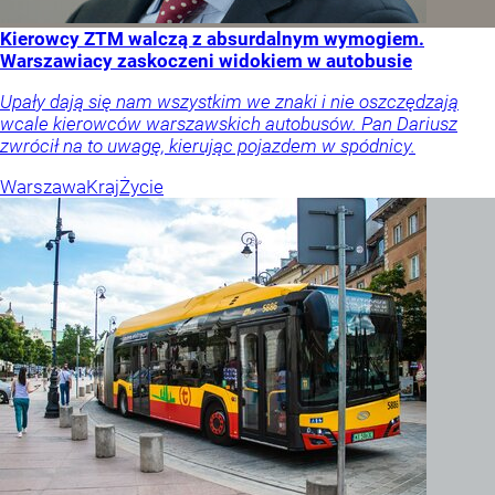
Kierowcy ZTM walczą z absurdalnym wymogiem.
Warszawiacy zaskoczeni widokiem w autobusie
Upały dają się nam wszystkim we znaki i nie oszczędzają
wcale kierowców warszawskich autobusów. Pan Dariusz
zwrócił na to uwagę, kierując pojazdem w spódnicy.
Warszawa
Kraj
Życie