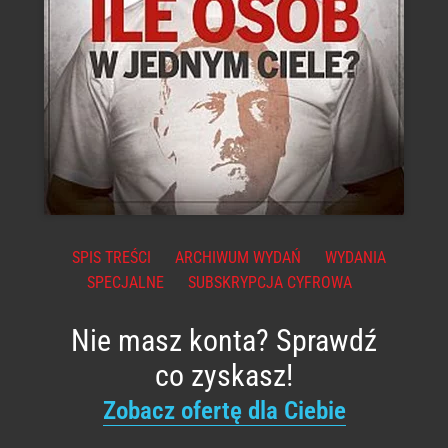
SPIS TREŚCI
ARCHIWUM WYDAŃ
WYDANIA
SPECJALNE
SUBSKRYPCJA CYFROWA
Nie masz konta? Sprawdź
co zyskasz!
Zobacz ofertę dla Ciebie