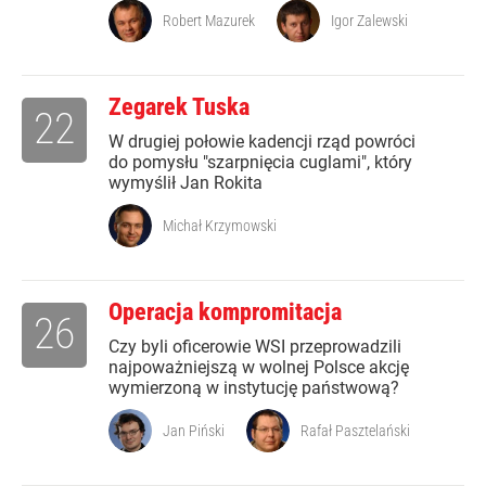
Robert Mazurek
Igor Zalewski
Zegarek Tuska
22
W drugiej połowie kadencji rząd powróci
do pomysłu "szarpnięcia cuglami", który
wymyślił Jan Rokita
Michał Krzymowski
Operacja kompromitacja
26
Czy byli oficerowie WSI przeprowadzili
najpoważniejszą w wolnej Polsce akcję
wymierzoną w instytucję państwową?
Jan Piński
Rafał Pasztelański