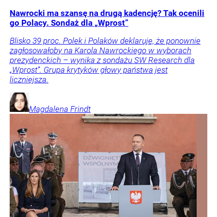
Nawrocki ma szansę na drugą kadencję? Tak ocenili
go Polacy. Sondaż dla „Wprost”
Blisko 39 proc. Polek i Polaków deklaruje, że ponownie
zagłosowałoby na Karola Nawrockiego w wyborach
prezydenckich – wynika z sondażu SW Research dla
„Wprost”. Grupa krytyków głowy państwa jest
liczniejsza.
Magdalena
Frindt