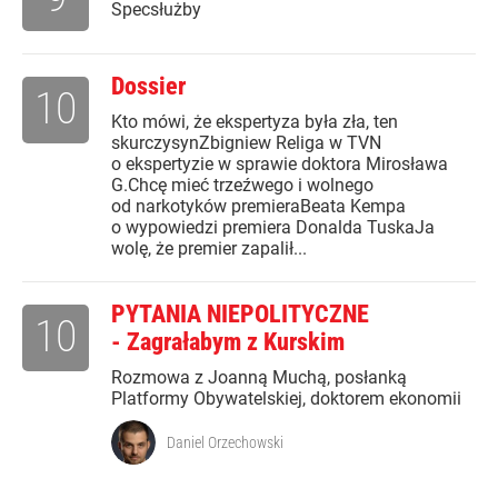
Specsłużby
Dossier
10
Kto mówi, że ekspertyza była zła, ten
skurczysynZbigniew Religa w TVN
o ekspertyzie w sprawie doktora Mirosława
G.Chcę mieć trzeźwego i wolnego
od narkotyków premieraBeata Kempa
o wypowiedzi premiera Donalda TuskaJa
wolę, że premier zapalił...
PYTANIA NIEPOLITYCZNE
10
- Zagrałabym z Kurskim
Rozmowa z Joanną Muchą, posłanką
Platformy Obywatelskiej, doktorem ekonomii
Daniel Orzechowski