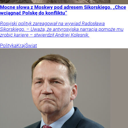
Mocne słowa z Moskwy pod adresem Sikorskiego. „Chce
wciągnąć Polskę do konfliktu”
Rosyjski polityk zareagował na wywiad Radosława
Sikorskiego. – Uważa, że antyrosyjska narracja pomoże mu
zrobić karierę – stwierdził Andriej Kolesnik.
Polityka
Kraj
Świat