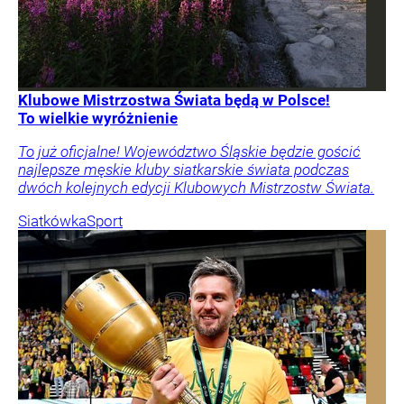
Klubowe Mistrzostwa Świata będą w Polsce!
To wielkie wyróżnienie
To już oficjalne! Województwo Śląskie będzie gościć
najlepsze męskie kluby siatkarskie świata podczas
dwóch kolejnych edycji Klubowych Mistrzostw Świata.
Siatkówka
Sport