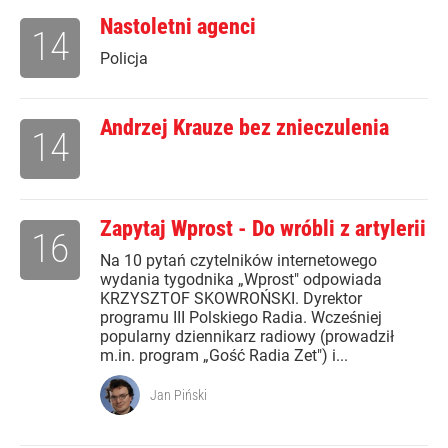
Nastoletni agenci
14
Policja
Andrzej Krauze bez znieczulenia
14
Zapytaj Wprost - Do wróbli z artylerii
16
Na 10 pytań czytelników internetowego
wydania tygodnika „Wprost" odpowiada
KRZYSZTOF SKOWROŃSKI. Dyrektor
programu III Polskiego Radia. Wcześniej
popularny dziennikarz radiowy (prowadził
m.in. program „Gość Radia Zet") i...
Jan Piński