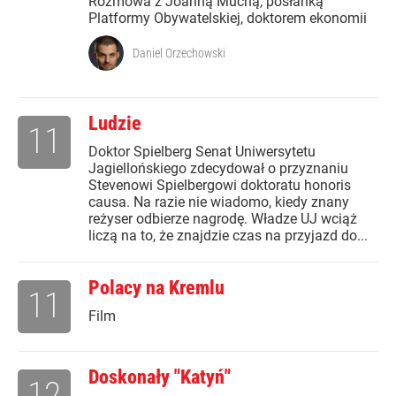
Rozmowa z Joanną Muchą, posłanką
Platformy Obywatelskiej, doktorem ekonomii
Daniel Orzechowski
Ludzie
11
Doktor Spielberg Senat Uniwersytetu
Jagiellońskiego zdecydował o przyznaniu
Stevenowi Spielbergowi doktoratu honoris
causa. Na razie nie wiadomo, kiedy znany
reżyser odbierze nagrodę. Władze UJ wciąż
liczą na to, że znajdzie czas na przyjazd do...
Polacy na Kremlu
11
Film
Doskonały "Katyń"
12