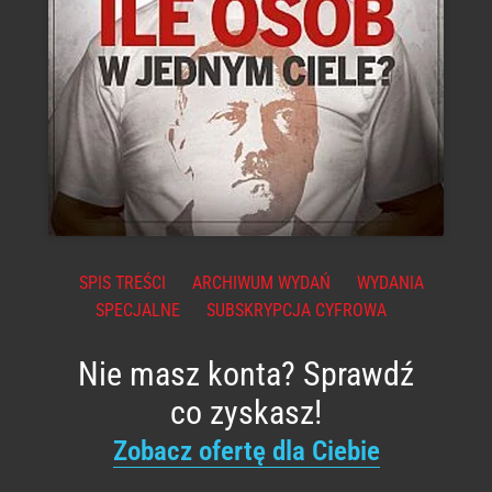
SPIS TREŚCI
ARCHIWUM WYDAŃ
WYDANIA
SPECJALNE
SUBSKRYPCJA CYFROWA
Nie masz konta? Sprawdź
co zyskasz!
Zobacz ofertę dla Ciebie