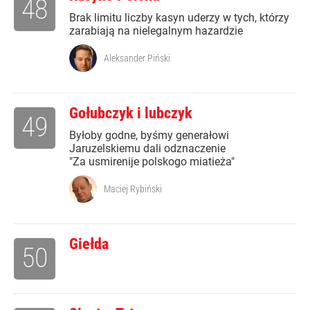
48
Brak limitu liczby kasyn uderzy w tych, którzy
zarabiają na nielegalnym hazardzie
Aleksander Piński
Gołubczyk i lubczyk
49
Byłoby godne, byśmy generałowi
Jaruzelskiemu dali odznaczenie
"Za usmirenije polskogo miatieża"
Maciej Rybiński
Giełda
50