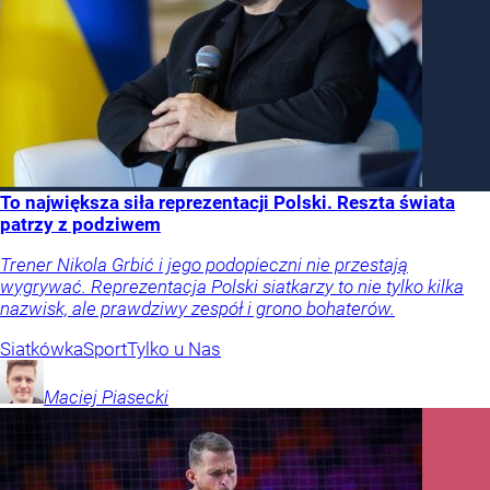
To największa siła reprezentacji Polski. Reszta świata
patrzy z podziwem
Trener Nikola Grbić i jego podopieczni nie przestają
wygrywać. Reprezentacja Polski siatkarzy to nie tylko kilka
nazwisk, ale prawdziwy zespół i grono bohaterów.
Siatkówka
Sport
Tylko u Nas
Maciej
Piasecki