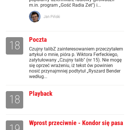
m.in. program „Gość Radia Zet") i...
Jan Piński
Poczta
18
Czujny talibZ zainteresowaniem przeczytałem
artykuł o mnie, pióra p. Wiktora Ferfeckiego,
zatytułowany „Czujny talib" (nr 15). Nie mogę
się oprzeć wrażeniu, iż tekst ów powinien
nosić przynajmniej podtytuł „Ryszard Bender
według...
Playback
18
Wprost przeciwnie - Kondor się pasa
19