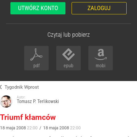
UTWÓRZ KONTO
ZALOGUJ
Czytaj lub pobierz
pdf
epub
mobi
Tygodnik Wprost
Autor:
Tomasz P. Terlikowski
Triumf kłamców
18
maja
2008
22:00
/
18
maja
2008
22:00