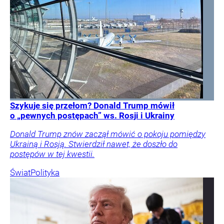
Szykuje się przełom? Donald Trump mówił
o „pewnych postępach” ws. Rosji i Ukrainy
Donald Trump znów zaczął mówić o pokoju pomiędzy
Ukrainą i Rosją. Stwierdził nawet, że doszło do
postępów w tej kwestii.
Świat
Polityka