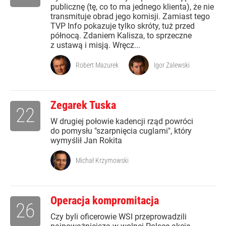
publicznę (tę, co to ma jednego klienta), że nie
transmituje obrad jego komisji. Zamiast tego
TVP Info pokazuje tylko skróty, tuż przed
północą. Zdaniem Kalisza, to sprzeczne
z ustawą i misją. Wręcz...
Robert Mazurek
Igor Zalewski
Zegarek Tuska
22
W drugiej połowie kadencji rząd powróci
do pomysłu "szarpnięcia cuglami", który
wymyślił Jan Rokita
Michał Krzymowski
Operacja kompromitacja
26
Czy byli oficerowie WSI przeprowadzili