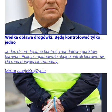
Wielka obława drogówki. Będą kontrolować tylko
jedno
Jeden dzień. Tysiące kontroli, mandatów i punktów
karnych. Policja zaplanowała akcję kontroli kierowców.
Od rana posypią się mandaty.
Motoryzacja
Kraj
Życie