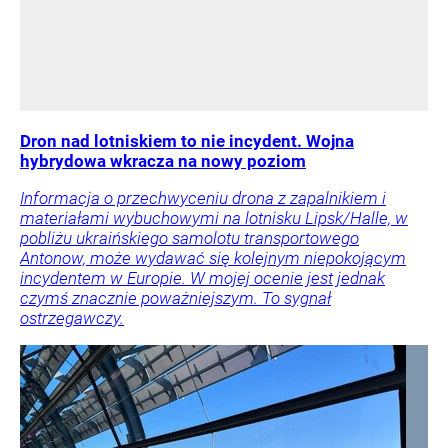
Dron nad lotniskiem to nie incydent. Wojna
hybrydowa wkracza na nowy poziom
Informacja o przechwyceniu drona z zapalnikiem i
materiałami wybuchowymi na lotnisku Lipsk/Halle, w
pobliżu ukraińskiego samolotu transportowego
Antonow, może wydawać się kolejnym niepokojącym
incydentem w Europie. W mojej ocenie jest jednak
czymś znacznie poważniejszym. To sygnał
ostrzegawczy.