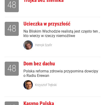
Trójka bez sternika
48
Ucieczka w przyszłość
48
Na Bliskim Wschodzie realistą jest często ten ,
kto wierzy w rzeczy niemożliwe
Henryk Szafir
Dom bez dachu
48
Polska reforma zdrowia przypomina dowcipy
o Radiu Erewan
Krzysztof Trębski
Kasyno Polska