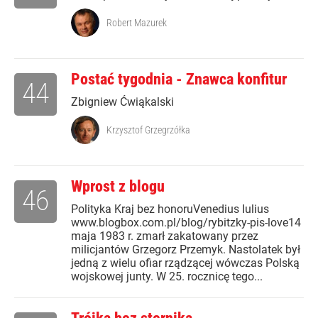
Robert Mazurek
Postać tygodnia - Znawca konfitur
44
Zbigniew Ćwiąkalski
Krzysztof Grzegrzółka
Wprost z blogu
46
Polityka Kraj bez honoruVenedius Iulius
www.blogbox.com.pl/blog/rybitzky-pis-love14
maja 1983 r. zmarł zakatowany przez
milicjantów Grzegorz Przemyk. Nastolatek był
jedną z wielu ofiar rządzącej wówczas Polską
wojskowej junty. W 25. rocznicę tego...