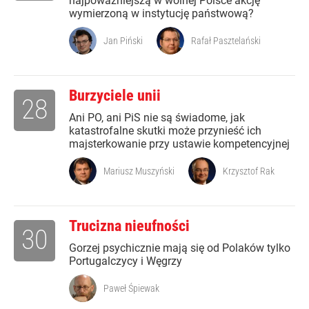
najpoważniejszą w wolnej Polsce akcję
wymierzoną w instytucję państwową?
Jan Piński
Rafał Pasztelański
Burzyciele unii
28
Ani PO, ani PiS nie są świadome, jak
katastrofalne skutki może przynieść ich
majsterkowanie przy ustawie kompetencyjnej
Mariusz Muszyński
Krzysztof Rak
Trucizna nieufności
30
Gorzej psychicznie mają się od Polaków tylko
Portugalczycy i Węgrzy
Paweł Śpiewak