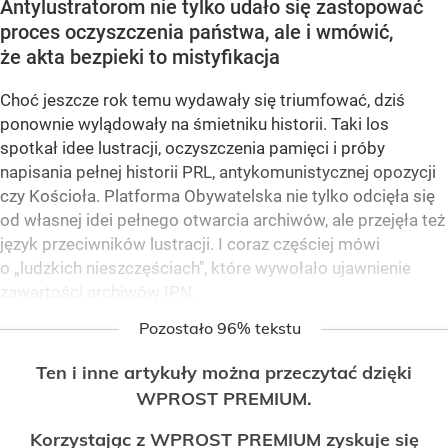
Antylustratorom nie tylko udało się zastopować
proces oczyszczenia państwa, ale i wmówić,
że akta bezpieki to mistyfikacja
Choć jeszcze rok temu wydawały się triumfować, dziś
ponownie wylądowały na śmietniku historii. Taki los
spotkał idee lustracji, oczyszczenia pamięci i próby
napisania pełnej historii PRL, antykomunistycznej opozycji
czy Kościoła. Platforma Obywatelska nie tylko odcięła się
od własnej idei pełnego otwarcia archiwów, ale przejęła też
język przeciwników lustracji. I coraz częściej mówi
o „ludzkich nieszczęściach", które wywołało ujawnienie
zawartości archiwów IPN.
Pozostało 96% tekstu
Ten i inne artykuły można przeczytać dzięki
WPROST PREMIUM.
Korzystając z WPROST PREMIUM zyskuje się