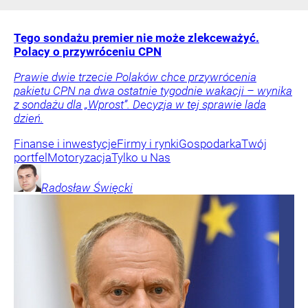
Tego sondażu premier nie może zlekceważyć.
Polacy o przywróceniu CPN
Prawie dwie trzecie Polaków chce przywrócenia
pakietu CPN na dwa ostatnie tygodnie wakacji – wynika
z sondażu dla „Wprost”. Decyzja w tej sprawie lada
dzień.
Finanse i inwestycje
Firmy i rynki
Gospodarka
Twój
portfel
Motoryzacja
Tylko u Nas
Radosław
Święcki