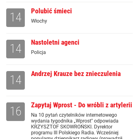
Polubić śmieci
14
Włochy
Nastoletni agenci
14
Policja
Andrzej Krauze bez znieczulenia
14
Zapytaj Wprost - Do wróbli z artylerii
16
Na 10 pytań czytelników internetowego
wydania tygodnika „Wprost" odpowiada
KRZYSZTOF SKOWROŃSKI. Dyrektor
programu III Polskiego Radia. Wcześniej
popularny dziennikarz radiowy (prowadził