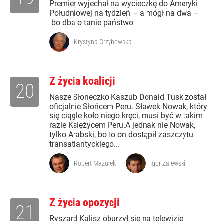
Premier wyjechał na wycieczkę do Ameryki
Południowej na tydzień – a mógł na dwa –
bo dba o tanie państwo
Krystyna Grzybowska
Z życia koalicji
20
Nasze Słoneczko Kaszub Donald Tusk został
oficjalnie Słońcem Peru. Sławek Nowak, który
się ciągle koło niego kręci, musi być w takim
razie Księżycem Peru.A jednak nie Nowak,
tylko Arabski, bo to on dostąpił zaszczytu
transatlantyckiego...
Robert Mazurek
Igor Zalewski
Z życia opozycji
21
Ryszard Kalisz oburzył się na telewizję