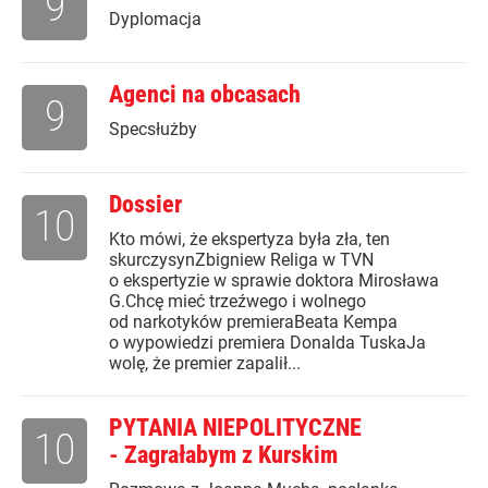
9
Dyplomacja
Agenci na obcasach
9
Specsłużby
Dossier
10
Kto mówi, że ekspertyza była zła, ten
skurczysynZbigniew Religa w TVN
o ekspertyzie w sprawie doktora Mirosława
G.Chcę mieć trzeźwego i wolnego
od narkotyków premieraBeata Kempa
o wypowiedzi premiera Donalda TuskaJa
wolę, że premier zapalił...
PYTANIA NIEPOLITYCZNE
10
- Zagrałabym z Kurskim