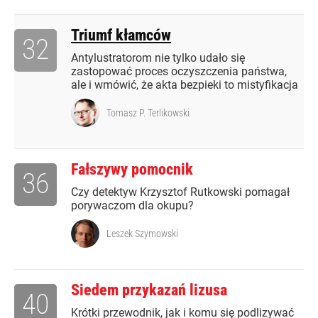
Triumf kłamców
32
Antylustratorom nie tylko udało się
zastopować proces oczyszczenia państwa,
ale i wmówić, że akta bezpieki to mistyfikacja
Tomasz P. Terlikowski
Fałszywy pomocnik
36
Czy detektyw Krzysztof Rutkowski pomagał
porywaczom dla okupu?
Leszek Szymowski
Siedem przykazań lizusa
40
Krótki przewodnik, jak i komu się podlizywać