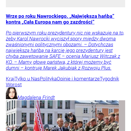
Wrze po roku Nawrockiego. „Największa hańba”
kontra „Cała Europa nam go zazdrości”
Po pierwszym roku prezydentury nic nie wskazuje na to,
żeby Karol Nawrocki wyciszył spory między dwoma
zwaśnionymi politycznymi obozami. – Dotychczas
największą hańbą na karcie jego prezydentury jest
chyba zawetowanie SAFE – ocenia Mariusz Witczak z
KO. – Mamy głowę państwa, z której możemy być
dumni – kontruje Marek Jakubiak z Rozwoju Plus.
Kraj
Tylko u Nas
Polityka
Opinie i komentarze
Tygodnik
Wprost
Magdalena
Frindt