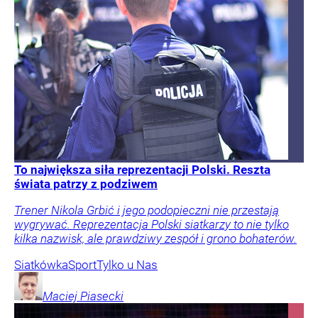
To największa siła reprezentacji Polski. Reszta
świata patrzy z podziwem
Trener Nikola Grbić i jego podopieczni nie przestają
wygrywać. Reprezentacja Polski siatkarzy to nie tylko
kilka nazwisk, ale prawdziwy zespół i grono bohaterów.
Siatkówka
Sport
Tylko u Nas
Maciej
Piasecki