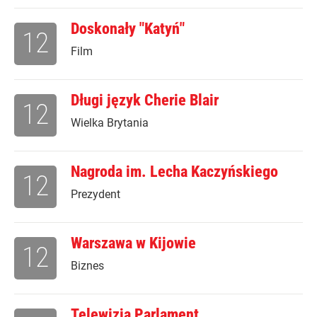
Doskonały "Katyń"
12
Film
Długi język Cherie Blair
12
Wielka Brytania
Nagroda im. Lecha Kaczyńskiego
12
Prezydent
Warszawa w Kijowie
12
Biznes
Telewizja Parlament