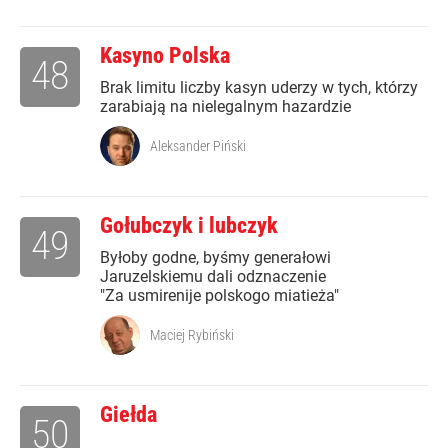
Kasyno Polska
48
Brak limitu liczby kasyn uderzy w tych, którzy
zarabiają na nielegalnym hazardzie
Aleksander Piński
Gołubczyk i lubczyk
49
Byłoby godne, byśmy generałowi
Jaruzelskiemu dali odznaczenie
"Za usmirenije polskogo miatieża"
Maciej Rybiński
Giełda
50