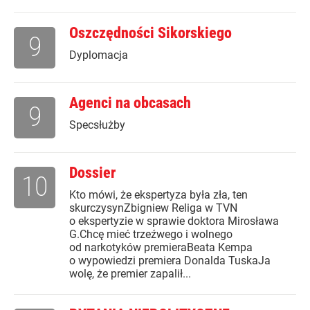
Oszczędności Sikorskiego
9
Dyplomacja
Agenci na obcasach
9
Specsłużby
Dossier
10
Kto mówi, że ekspertyza była zła, ten
skurczysynZbigniew Religa w TVN
o ekspertyzie w sprawie doktora Mirosława
G.Chcę mieć trzeźwego i wolnego
od narkotyków premieraBeata Kempa
o wypowiedzi premiera Donalda TuskaJa
wolę, że premier zapalił...