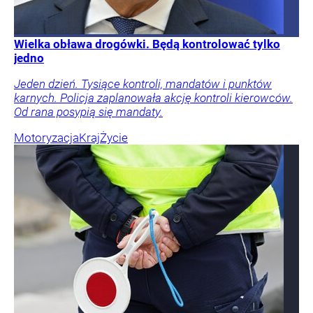
Wielka obława drogówki. Będą kontrolować tylko
jedno
Jeden dzień. Tysiące kontroli, mandatów i punktów
karnych. Policja zaplanowała akcję kontroli kierowców.
Od rana posypią się mandaty.
Motoryzacja
Kraj
Życie