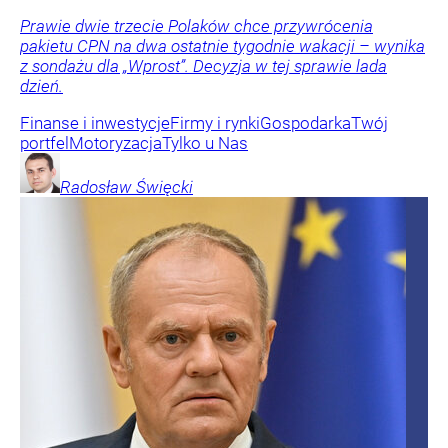
Prawie dwie trzecie Polaków chce przywrócenia
pakietu CPN na dwa ostatnie tygodnie wakacji – wynika
z sondażu dla „Wprost”. Decyzja w tej sprawie lada
dzień.
Finanse i inwestycje
Firmy i rynki
Gospodarka
Twój
portfel
Motoryzacja
Tylko u Nas
Radosław
Święcki