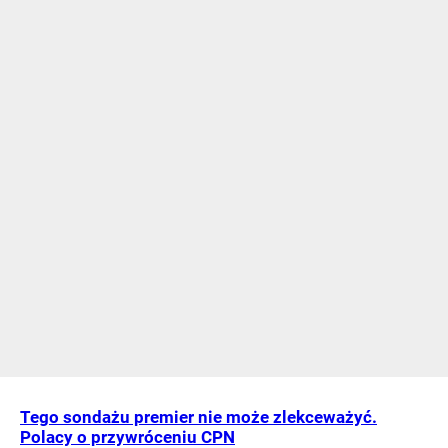
Tego sondażu premier nie może zlekceważyć.
Polacy o przywróceniu CPN