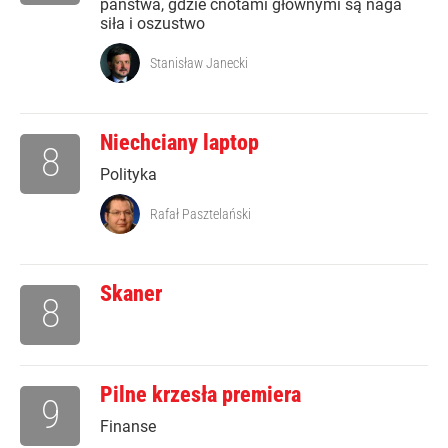
państwa, gdzie cnotami głównymi są naga
siła i oszustwo
Stanisław Janecki
Niechciany laptop
8
Polityka
Rafał Pasztelański
Skaner
8
Pilne krzesła premiera
9
Finanse