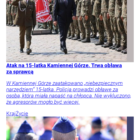
Atak na 15-latka Kamiennej Górze. Trwa obława
za sprawcą
W Kamiennej Górze zaatakowano „niebezpiecznym
narzędziem” 15-latka. Policja prowadzi obławę za
osobą, która miała napaść na chłopca. Nie wykluczono,
że agresorów mogło być więcej.
Kraj
Życie