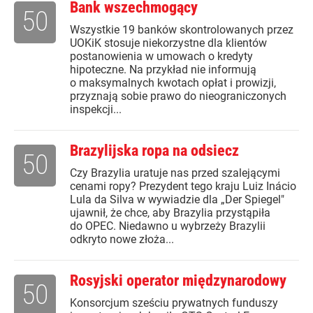
Bank wszechmogący
50
Wszystkie 19 banków skontrolowanych przez
UOKiK stosuje niekorzystne dla klientów
postanowienia w umowach o kredyty
hipoteczne. Na przykład nie informują
o maksymalnych kwotach opłat i prowizji,
przyznają sobie prawo do nieograniczonych
inspekcji...
Brazylijska ropa na odsiecz
50
Czy Brazylia uratuje nas przed szalejącymi
cenami ropy? Prezydent tego kraju Luiz Inácio
Lula da Silva w wywiadzie dla „Der Spiegel"
ujawnił, że chce, aby Brazylia przystąpiła
do OPEC. Niedawno u wybrzeży Brazylii
odkryto nowe złoża...
Rosyjski operator międzynarodowy
50
Konsorcjum sześciu prywatnych funduszy