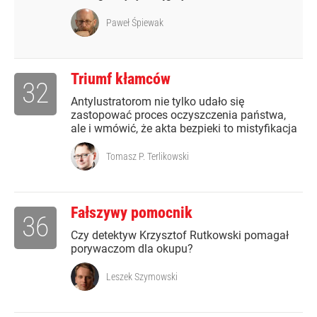
Paweł Śpiewak
Triumf kłamców
32
Antylustratorom nie tylko udało się
zastopować proces oczyszczenia państwa,
ale i wmówić, że akta bezpieki to mistyfikacja
Tomasz P. Terlikowski
Fałszywy pomocnik
36
Czy detektyw Krzysztof Rutkowski pomagał
porywaczom dla okupu?
Leszek Szymowski