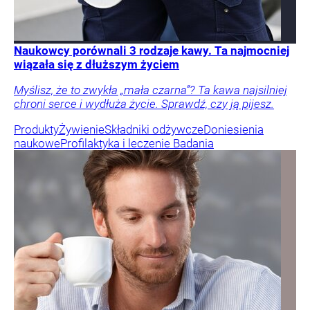
Naukowcy porównali 3 rodzaje kawy. Ta najmocniej
wiązała się z dłuższym życiem
Myślisz, że to zwykła „mała czarna”? Ta kawa najsilniej
chroni serce i wydłuża życie. Sprawdź, czy ją pijesz.
Produkty
Żywienie
Składniki odżywcze
Doniesienia
naukowe
Profilaktyka i leczenie
Badania