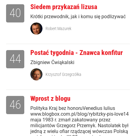
Siedem przykazań lizusa
40
Krótki przewodnik, jak i komu się podlizywać
Robert Mazurek
Postać tygodnia - Znawca konfitur
44
Zbigniew Ćwiąkalski
Krzysztof Grzegrzółka
Wprost z blogu
46
Polityka Kraj bez honoruVenedius Iulius
www.blogbox.com.pl/blog/rybitzky-pis-love14
maja 1983 r. zmarł zakatowany przez
milicjantów Grzegorz Przemyk. Nastolatek był
jedną z wielu ofiar rządzącej wówczas Polską