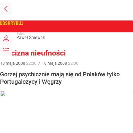
PRZEJDŹ
NA
WPROST
STRONĘ
GŁÓWNĄ
UBSKRYBUJ
Tygodnik Wprost
Autor:
ZALOGUJ
Paweł Śpiewak
MENU
Trucizna nieufności
18
maja
2008
22:00
/
18
maja
2008
22:00
Gorzej psychicznie mają się od Polaków tylko
Portugalczycy i Węgrzy