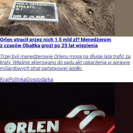
Orlen stracił przez nich 1,5 mld zł? Menedżerom
z czasów Obajtka grozi po 25 lat więzienia
Trzej byli menedżerowie Orlenu mogą na długie lata trafić za
kraty. Właśnie skierowano do sądu akt oskarżenia w sprawie
miliardowych strat państwowej spółki.
Kraj
Polityka
Gospodarka