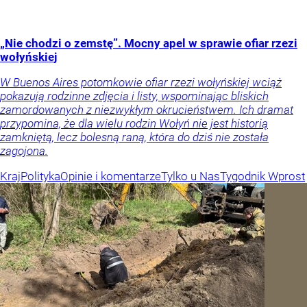
„Nie chodzi o zemstę”. Mocny apel w sprawie ofiar rzezi
wołyńskiej
W Buenos Aires potomkowie ofiar rzezi wołyńskiej wciąż
pokazują rodzinne zdjęcia i listy, wspominając bliskich
zamordowanych z niezwykłym okrucieństwem. Ich dramat
przypomina, że dla wielu rodzin Wołyń nie jest historią
zamkniętą, lecz bolesną raną, która do dziś nie została
zagojona.
Kraj
Polityka
Opinie i komentarze
Tylko u Nas
Tygodnik Wprost