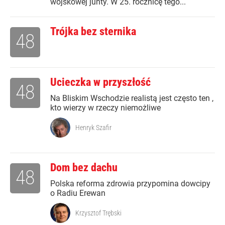
wojskowej junty. W 25. rocznicę tego...
Trójka bez sternika
48
Ucieczka w przyszłość
48
Na Bliskim Wschodzie realistą jest często ten ,
kto wierzy w rzeczy niemożliwe
Henryk Szafir
Dom bez dachu
48
Polska reforma zdrowia przypomina dowcipy
o Radiu Erewan
Krzysztof Trębski