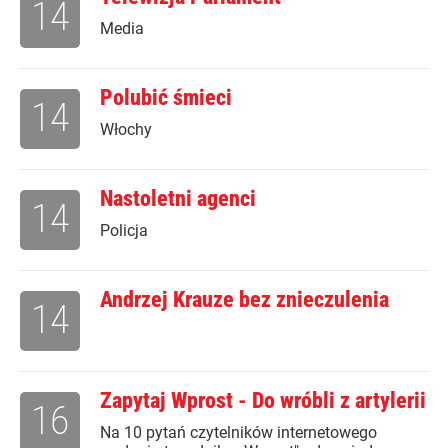
14
Media
Polubić śmieci
14
Włochy
Nastoletni agenci
14
Policja
Andrzej Krauze bez znieczulenia
14
Zapytaj Wprost - Do wróbli z artylerii
16
Na 10 pytań czytelników internetowego