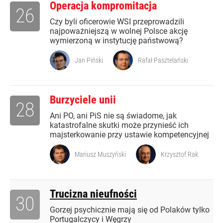
Operacja kompromitacja
26
Czy byli oficerowie WSI przeprowadzili
najpoważniejszą w wolnej Polsce akcję
wymierzoną w instytucję państwową?
Jan Piński
Rafał Pasztelański
Burzyciele unii
28
Ani PO, ani PiS nie są świadome, jak
katastrofalne skutki może przynieść ich
majsterkowanie przy ustawie kompetencyjnej
Mariusz Muszyński
Krzysztof Rak
Trucizna nieufności
30
Gorzej psychicznie mają się od Polaków tylko
Portugalczycy i Węgrzy