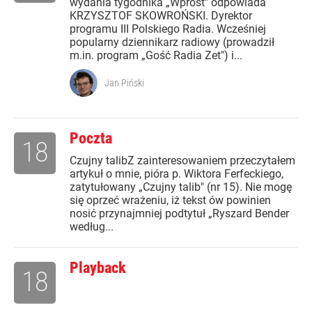
wydania tygodnika „Wprost" odpowiada
KRZYSZTOF SKOWROŃSKI. Dyrektor
programu III Polskiego Radia. Wcześniej
popularny dziennikarz radiowy (prowadził
m.in. program „Gość Radia Zet") i...
Jan Piński
Poczta
18
Czujny talibZ zainteresowaniem przeczytałem
artykuł o mnie, pióra p. Wiktora Ferfeckiego,
zatytułowany „Czujny talib" (nr 15). Nie mogę
się oprzeć wrażeniu, iż tekst ów powinien
nosić przynajmniej podtytuł „Ryszard Bender
według...
Playback
18