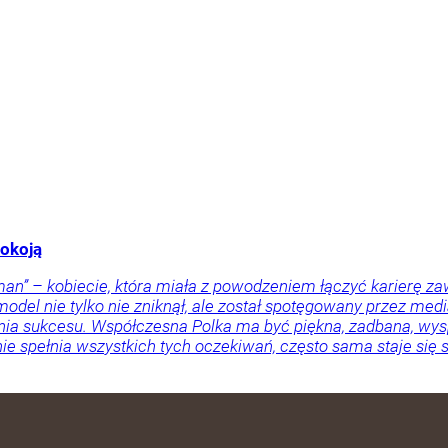
pokoją
man” – kobiecie, która miała z powodzeniem łączyć karierę z
model nie tylko nie zniknął, ale został spotęgowany przez med
ia sukcesu. Współczesna Polka ma być piękna, zadbana, wysp
i nie spełnia wszystkich tych oczekiwań, często sama staje s