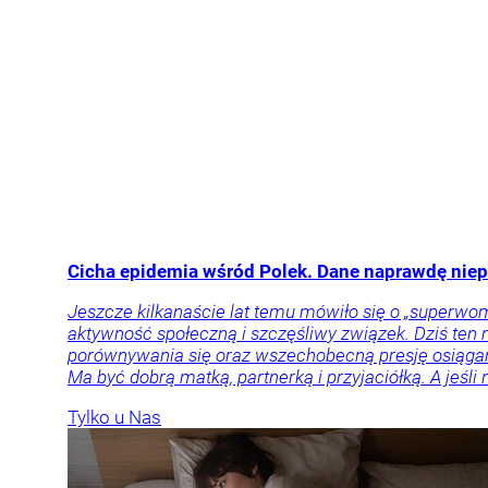
Cicha epidemia wśród Polek. Dane naprawdę nie
Jeszcze kilkanaście lat temu mówiło się o „superwo
aktywność społeczną i szczęśliwy związek. Dziś ten 
porównywania się oraz wszechobecną presję osiągan
Ma być dobrą matką, partnerką i przyjaciółką. A jeśl
Tylko u Nas