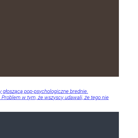
dy głoszącą pop-psychologiczne brednie.
ze. Problem w tym, że wszyscy udawali, że tego nie