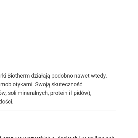
ki Biotherm działają podobno nawet wtedy,
dermobiotykami. Swoją skuteczność
oli mineralnych, protein i lipidów),
dości.