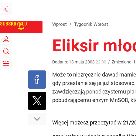
PRZEJDŹ
Udostępnij
0
Skomentuj
NA
WPROST
STRONĘ
GŁÓWNĄ
SUBSKRYBUJ
Wprost
/
Tygodnik Wprost
ZALOGUJ
Eliksir mło
SZUKAJ
MENU
Dodano:
18
maja
2008
22:00
/
Zmieniono:
1
Może to niezręcznie dawać mamie 
gdy przestanie się je już stosowa
zawdzięczają ponoć czystemu plan
pobudzającemu enzym MnSOD, któr
Więcej możesz przeczytać w
21/2