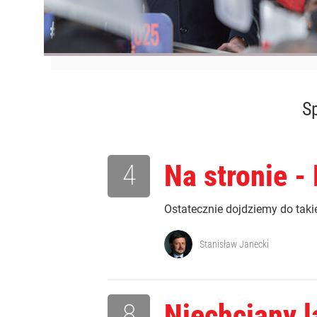
Sp
4
Na stronie -
Ostatecznie dojdziemy do taki
Stanisław Janecki
8
Niechciany l