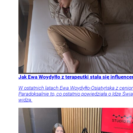
Jak Ewa Woydyłło z terapeutki stała się influen
W ostatnich latach Ewa Woydyłło-Osiatyńska z cenione
Paradoksalnie to, co ostatnio powiedziała o Idze Świą
widzą.