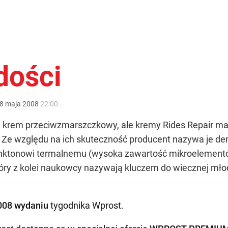
dości
8
maja
2008
22:00
krem przeciwzmarszczkowy, ale kremy Rides Repair mar
ć. Ze względu na ich skuteczność producent nazywa je 
ktonowi termalnemu (wysoka zawartość mikroelementów, s
y z kolei naukowcy nazywają kluczem do wiecznej mło
008 wydaniu
tygodnika Wprost
.