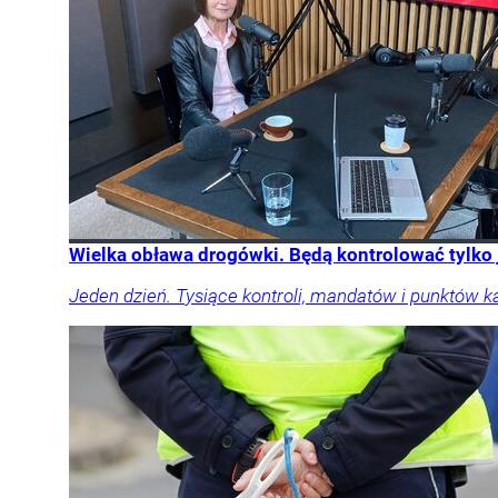
Wielka obława drogówki. Będą kontrolować tylko
Jeden dzień. Tysiące kontroli, mandatów i punktów k