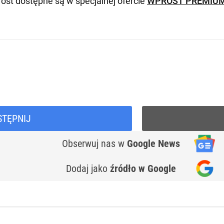
ost dostępne są w specjalnej ofercie
WPROST PREMIU
STĘPNIJ
Obserwuj nas
w
Google News
Dodaj jako
źródło w Google