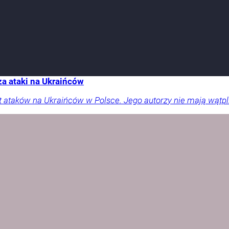
a ataki na Ukraińców
t ataków na Ukraińców w Polsce. Jego autorzy nie mają wątpliw