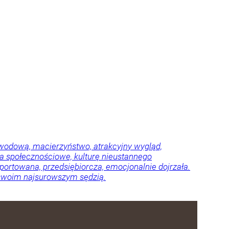
awodową, macierzyństwo, atrakcyjny wygląd,
ia społecznościowe, kulturę nieustannego
ortowana, przedsiębiorcza, emocjonalnie dojrzała.
ię swoim najsurowszym sędzią.