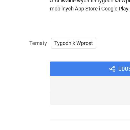
Archiwalne wydania tygodnika Wpr
mobilnych
App Store
i
Google Play
.
Tygodnik Wprost
UDO