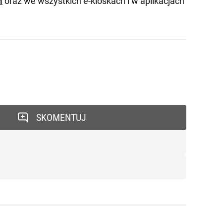
M
oraz we wszystkich e-kioskach i w aplikacjach
SKOMENTUJ