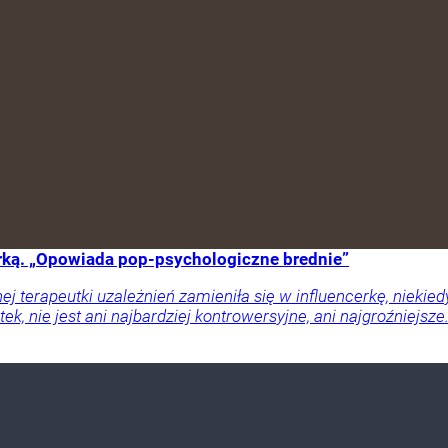
cerką. „Opowiada pop-psychologiczne brednie”
j terapeutki uzależnień zamieniła się w influencerkę, niekie
tek, nie jest ani najbardziej kontrowersyjne, ani najgroźniejs