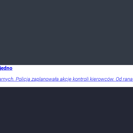
 jedno
arnych. Policja zaplanowała akcję kontroli kierowców. Od rana