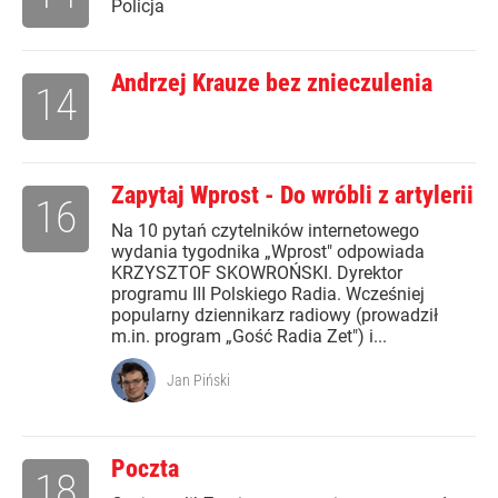
Policja
Andrzej Krauze bez znieczulenia
14
Zapytaj Wprost - Do wróbli z artylerii
16
Na 10 pytań czytelników internetowego
wydania tygodnika „Wprost" odpowiada
KRZYSZTOF SKOWROŃSKI. Dyrektor
programu III Polskiego Radia. Wcześniej
popularny dziennikarz radiowy (prowadził
m.in. program „Gość Radia Zet") i...
Jan Piński
Poczta
18