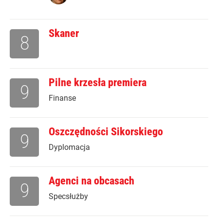
Skaner
8
Pilne krzesła premiera
9
Finanse
Oszczędności Sikorskiego
9
Dyplomacja
Agenci na obcasach
9
Specsłużby