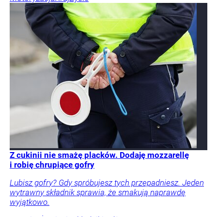
Z cukinii nie smażę placków. Dodaję mozzarellę
i robię chrupiące gofry
Lubisz gofry? Gdy spróbujesz tych przepadniesz. Jeden
wytrawny składnik sprawia, że smakują naprawdę
wyjątkowo.