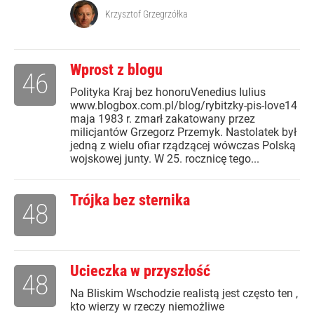
Krzysztof Grzegrzółka
Wprost z blogu
46
Polityka Kraj bez honoruVenedius Iulius
www.blogbox.com.pl/blog/rybitzky-pis-love14
maja 1983 r. zmarł zakatowany przez
milicjantów Grzegorz Przemyk. Nastolatek był
jedną z wielu ofiar rządzącej wówczas Polską
wojskowej junty. W 25. rocznicę tego...
Trójka bez sternika
48
Ucieczka w przyszłość
48
Na Bliskim Wschodzie realistą jest często ten ,
kto wierzy w rzeczy niemożliwe