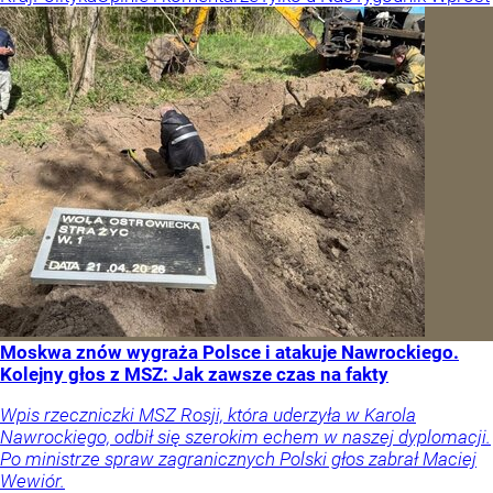
Moskwa znów wygraża Polsce i atakuje Nawrockiego.
Kolejny głos z MSZ: Jak zawsze czas na fakty
Wpis rzeczniczki MSZ Rosji, która uderzyła w Karola
Nawrockiego, odbił się szerokim echem w naszej dyplomacji.
Po ministrze spraw zagranicznych Polski głos zabrał Maciej
Wewiór.