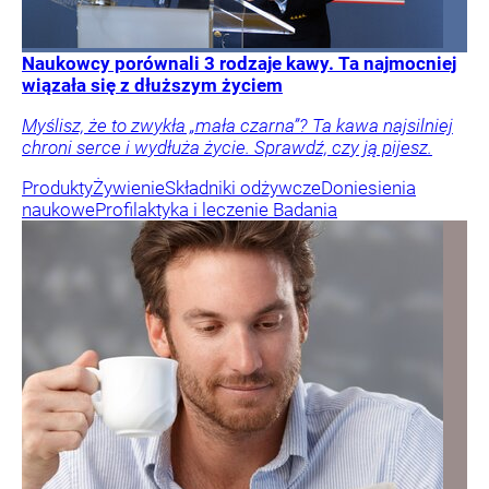
Naukowcy porównali 3 rodzaje kawy. Ta najmocniej
wiązała się z dłuższym życiem
Myślisz, że to zwykła „mała czarna”? Ta kawa najsilniej
chroni serce i wydłuża życie. Sprawdź, czy ją pijesz.
Produkty
Żywienie
Składniki odżywcze
Doniesienia
naukowe
Profilaktyka i leczenie
Badania