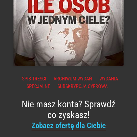
SPIS TREŚCI
ARCHIWUM WYDAŃ
WYDANIA
SPECJALNE
SUBSKRYPCJA CYFROWA
Nie masz konta? Sprawdź
co zyskasz!
Zobacz ofertę dla Ciebie