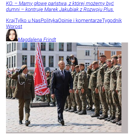
KO. – Mamy głowę państwa, z której możemy być
dumni – kontruje Marek Jakubiak z Rozwoju Plus.
Kraj
Tylko u Nas
Polityka
Opinie i komentarze
Tygodnik
Wprost
Magdalena
Frindt