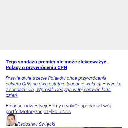
Tego sondażu premier nie może zlekceważyć.
Polacy o przywróceniu CPN
Prawie dwie trzecie Polaków chce przywrócenia
pakietu CPN na dwa ostatnie tygodnie wakacji – wynika
z sondażu dla „Wprost”. Decyzja w tej sprawie lada
dzień.
Finanse i inwestycje
Firmy i rynki
Gospodarka
Twój
portfel
Motoryzacja
Tylko u Nas
Radosław
Święcki