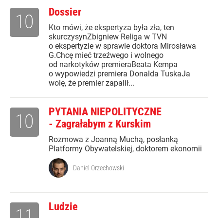
Dossier
10
Kto mówi, że ekspertyza była zła, ten
skurczysynZbigniew Religa w TVN
o ekspertyzie w sprawie doktora Mirosława
G.Chcę mieć trzeźwego i wolnego
od narkotyków premieraBeata Kempa
o wypowiedzi premiera Donalda TuskaJa
wolę, że premier zapalił...
PYTANIA NIEPOLITYCZNE
10
- Zagrałabym z Kurskim
Rozmowa z Joanną Muchą, posłanką
Platformy Obywatelskiej, doktorem ekonomii
Daniel Orzechowski
Ludzie
11