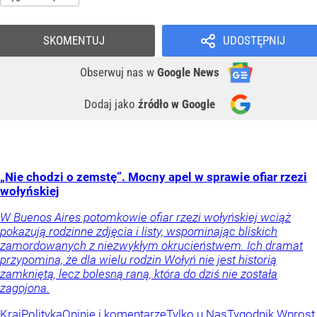
SKOMENTUJ
UDOSTĘPNIJ
Obserwuj nas
w
Google News
Dodaj jako
źródło w Google
„Nie chodzi o zemstę”. Mocny apel w sprawie ofiar rzezi
wołyńskiej
W Buenos Aires potomkowie ofiar rzezi wołyńskiej wciąż
pokazują rodzinne zdjęcia i listy, wspominając bliskich
zamordowanych z niezwykłym okrucieństwem. Ich dramat
przypomina, że dla wielu rodzin Wołyń nie jest historią
zamkniętą, lecz bolesną raną, która do dziś nie została
zagojona.
Kraj
Polityka
Opinie i komentarze
Tylko u Nas
Tygodnik Wprost