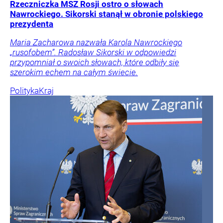
Rzeczniczka MSZ Rosji ostro o słowach
Nawrockiego. Sikorski stanął w obronie polskiego
prezydenta
Maria Zacharowa nazwała Karola Nawrockiego
„rusofobem”. Radosław Sikorski w odpowiedzi
przypomniał o swoich słowach, które odbiły się
szerokim echem na całym świecie.
Polityka
Kraj