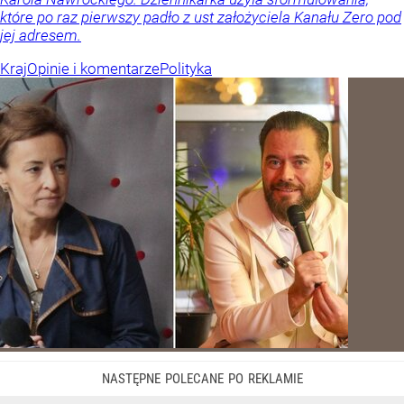
które po raz pierwszy padło z ust założyciela Kanału Zero pod
jej adresem.
Kraj
Opinie i komentarze
Polityka