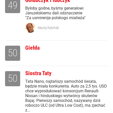
Gołubczyk i lubczyk
49
Byłoby godne, byśmy generałowi
Jaruzelskiemu dali odznaczenie
"Za usmirenije polskogo miatieża"
Maciej Rybiński
Giełda
50
Siostra Taty
50
Tata Nano, najtańszy samochód świata,
będzie miała konkurenta. Auto za 2,5 tys. USD
chce wyprodukować konsorcjum Renault-
Nissan i hinduskiego wytwórcy skuterów
Bajaj. Pierwszy samochód, nazywany dziś
roboczo ULC (od Ultra Low Cost), ma zjechać
z...