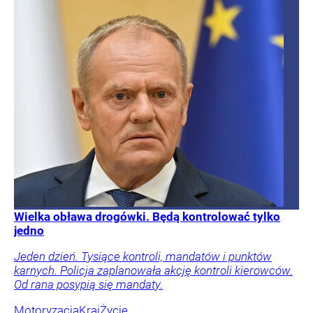
Wielka obława drogówki. Będą kontrolować tylko
jedno
Jeden dzień. Tysiące kontroli, mandatów i punktów
karnych. Policja zaplanowała akcję kontroli kierowców.
Od rana posypią się mandaty.
Motoryzacja
Kraj
Życie