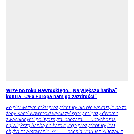
Wrze po roku Nawrockiego. „Największa hańba”
kontra „Cała Europa nam go zazdrości”
Po pierwszym roku prezydentury nic nie wskazuje na to,
żeby Karol Nawrocki wyciszył spory między dwoma
zwaśnionymi politycznymi obozami. – Dotychczas
największą hańbą na karcie jego prezydentury jest
chyba zawetowanie SAFE – ocenia Mariusz Witczak z