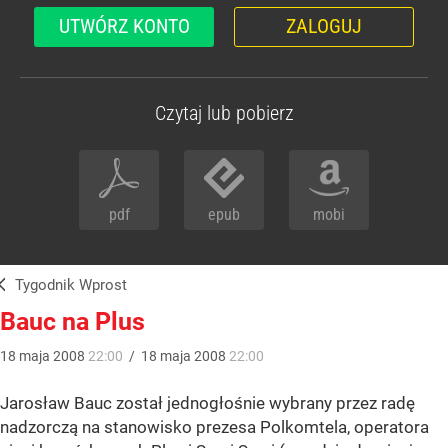
UTWÓRZ KONTO
ZALOGUJ
Czytaj lub pobierz
pdf
epub
mobi
Tygodnik Wprost
Bauc na Plus
18
maja
2008
22:00
/
18
maja
2008
22:00
Jarosław Bauc został jednogłośnie wybrany przez radę
nadzorczą na stanowisko prezesa Polkomtela, operatora