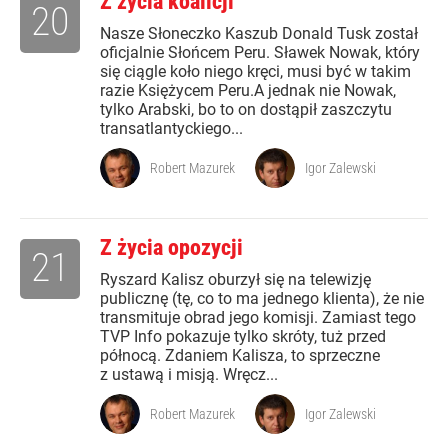
Z życia koalicji
20
Nasze Słoneczko Kaszub Donald Tusk został
oficjalnie Słońcem Peru. Sławek Nowak, który
się ciągle koło niego kręci, musi być w takim
razie Księżycem Peru.A jednak nie Nowak,
tylko Arabski, bo to on dostąpił zaszczytu
transatlantyckiego...
Robert Mazurek
Igor Zalewski
Z życia opozycji
21
Ryszard Kalisz oburzył się na telewizję
publicznę (tę, co to ma jednego klienta), że nie
transmituje obrad jego komisji. Zamiast tego
TVP Info pokazuje tylko skróty, tuż przed
północą. Zdaniem Kalisza, to sprzeczne
z ustawą i misją. Wręcz...
Robert Mazurek
Igor Zalewski