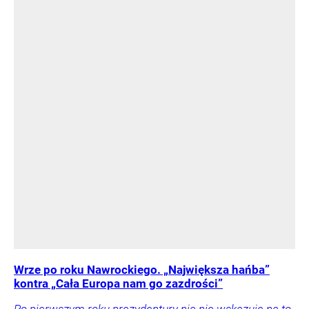
Wrze po roku Nawrockiego. „Największa hańba”
kontra „Cała Europa nam go zazdrości”