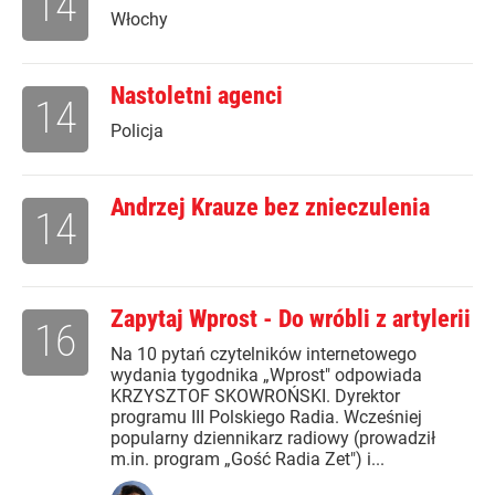
14
Włochy
Nastoletni agenci
14
Policja
Andrzej Krauze bez znieczulenia
14
Zapytaj Wprost - Do wróbli z artylerii
16
Na 10 pytań czytelników internetowego
wydania tygodnika „Wprost" odpowiada
KRZYSZTOF SKOWROŃSKI. Dyrektor
programu III Polskiego Radia. Wcześniej
popularny dziennikarz radiowy (prowadził
m.in. program „Gość Radia Zet") i...