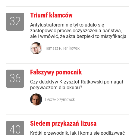
Triumf kłamców
32
Antylustratorom nie tylko udało się
zastopować proces oczyszczenia państwa,
ale i wmówić, że akta bezpieki to mistyfikacja
Tomasz P. Terlikowski
Fałszywy pomocnik
36
Czy detektyw Krzysztof Rutkowski pomagał
porywaczom dla okupu?
Leszek Szymowski
Siedem przykazań lizusa
40
Krótki przewodnik, jak i komu się podlizywać