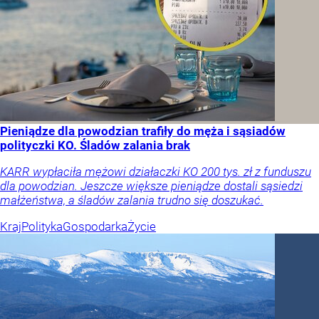
Pieniądze dla powodzian trafiły do męża i sąsiadów
polityczki KO. Śladów zalania brak
KARR wypłaciła mężowi działaczki KO 200 tys. zł z funduszu
dla powodzian. Jeszcze większe pieniądze dostali sąsiedzi
małżeństwa, a śladów zalania trudno się doszukać.
Kraj
Polityka
Gospodarka
Życie