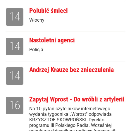
Polubić śmieci
14
Włochy
Nastoletni agenci
14
Policja
Andrzej Krauze bez znieczulenia
14
Zapytaj Wprost - Do wróbli z artylerii
16
Na 10 pytań czytelników internetowego
wydania tygodnika „Wprost" odpowiada
KRZYSZTOF SKOWROŃSKI. Dyrektor
programu III Polskiego Radia. Wcześniej
popularny dziennikarz radiowy (prowadził