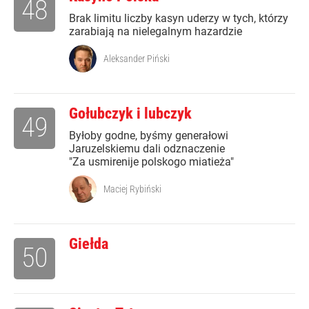
48
Brak limitu liczby kasyn uderzy w tych, którzy
zarabiają na nielegalnym hazardzie
Aleksander Piński
Gołubczyk i lubczyk
49
Byłoby godne, byśmy generałowi
Jaruzelskiemu dali odznaczenie
"Za usmirenije polskogo miatieża"
Maciej Rybiński
Giełda
50