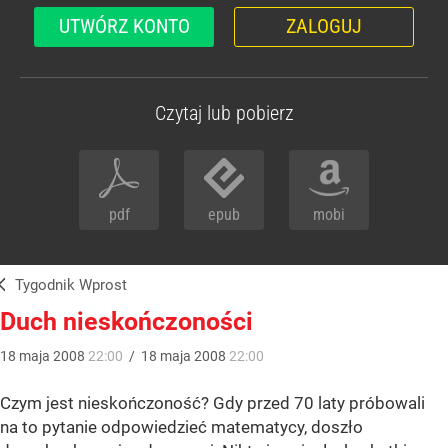
UTWÓRZ KONTO
ZALOGUJ
Czytaj lub pobierz
pdf
epub
mobi
Tygodnik Wprost
Duch nieskończoności
18
maja
2008
22:00
/
18
maja
2008
22:00
Czym jest nieskończoność? Gdy przed 70 laty próbowali
na to pytanie odpowiedzieć matematycy, doszło