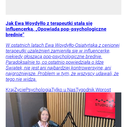
Jak Ewa Woydyłło z terapeutki stała się
influencerką. „Opowiada pop-psychologiczne
brednie”
W ostatnich latach Ewa Woydyłło-Osiatyńska z cenionej
terapeutki uzależnień zamieniła się w influencerkę,
niekiedy głoszącą pop-psychologiczne brednie.
Paradoksalnie to, co ostatnio powiedziała o Idze
Świątek, nie jest ani najbardziej kontrowersyjne, ani
najgroźniejsze. Problem w tym, że wszyscy udawali, że
tego nie widzą.
Kraj
Życie
Psychologia
Tylko u Nas
Tygodnik Wprost