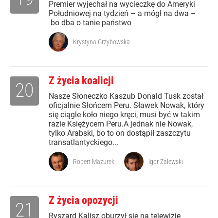
Premier wyjechał na wycieczkę do Ameryki
Południowej na tydzień – a mógł na dwa –
bo dba o tanie państwo
Krystyna Grzybowska
Z życia koalicji
20
Nasze Słoneczko Kaszub Donald Tusk został
oficjalnie Słońcem Peru. Sławek Nowak, który
się ciągle koło niego kręci, musi być w takim
razie Księżycem Peru.A jednak nie Nowak,
tylko Arabski, bo to on dostąpił zaszczytu
transatlantyckiego...
Robert Mazurek
Igor Zalewski
Z życia opozycji
21
Ryszard Kalisz oburzył się na telewizję