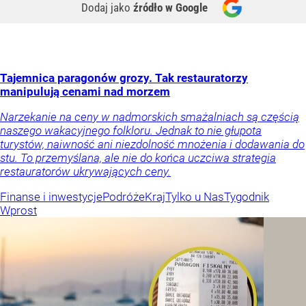
Dodaj jako
źródło w Google
Tajemnica paragonów grozy. Tak restauratorzy
manipulują cenami nad morzem
Narzekanie na ceny w nadmorskich smażalniach są częścią
naszego wakacyjnego folkloru. Jednak to nie głupota
turystów, naiwność ani niezdolność mnożenia i dodawania do
stu. To przemyślana, ale nie do końca uczciwa strategia
restauratorów ukrywających ceny.
Finanse i inwestycje
Podróże
Kraj
Tylko u Nas
Tygodnik
Wprost