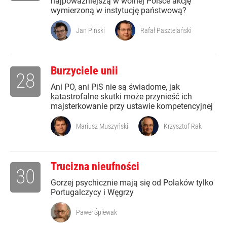
najpoważniejszą w wolnej Polsce akcję
wymierzoną w instytucję państwową?
Jan Piński
Rafał Pasztelański
Burzyciele unii
28
Ani PO, ani PiS nie są świadome, jak
katastrofalne skutki może przynieść ich
majsterkowanie przy ustawie kompetencyjnej
Mariusz Muszyński
Krzysztof Rak
Trucizna nieufności
30
Gorzej psychicznie mają się od Polaków tylko
Portugalczycy i Węgrzy
Paweł Śpiewak