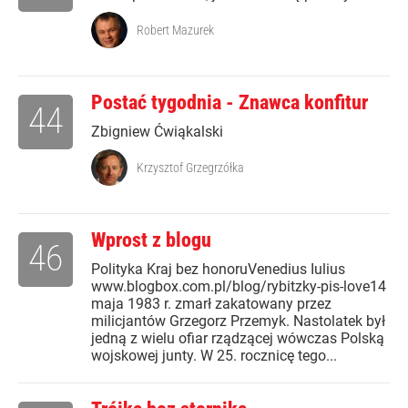
Robert Mazurek
Postać tygodnia - Znawca konfitur
44
Zbigniew Ćwiąkalski
Krzysztof Grzegrzółka
Wprost z blogu
46
Polityka Kraj bez honoruVenedius Iulius
www.blogbox.com.pl/blog/rybitzky-pis-love14
maja 1983 r. zmarł zakatowany przez
milicjantów Grzegorz Przemyk. Nastolatek był
jedną z wielu ofiar rządzącej wówczas Polską
wojskowej junty. W 25. rocznicę tego...