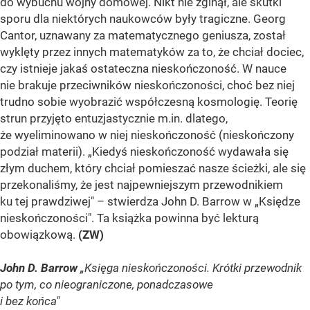
do wybuchu wojny domowej. Nikt nie zginął, ale skutki
sporu dla niektórych naukowców były tragiczne. Georg
Cantor, uznawany za matematycznego geniusza, został
wyklęty przez innych matematyków za to, że chciał dociec,
czy istnieje jakaś ostateczna nieskończoność. W nauce
nie brakuje przeciwników nieskończoności, choć bez niej
trudno sobie wyobrazić współczesną kosmologię. Teorię
strun przyjęto entuzjastycznie m.in. dlatego,
że wyeliminowano w niej nieskończoność (nieskończony
podział materii). „Kiedyś nieskończoność wydawała się
złym duchem, który chciał pomieszać nasze ścieżki, ale się
przekonaliśmy, że jest najpewniejszym przewodnikiem
ku tej prawdziwej" – stwierdza John D. Barrow w „Księdze
nieskończoności". Ta książka powinna być lekturą
obowiązkową.
(ZW)
John D. Barrow
„Księga nieskończoności. Krótki przewodnik
po tym, co nieograniczone, ponadczasowe
i bez końca"