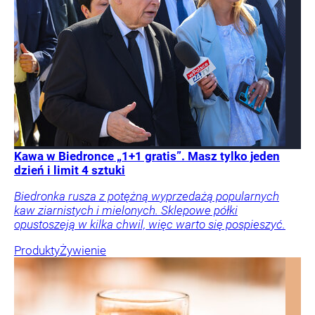
Kawa w Biedronce „1+1 gratis”. Masz tylko jeden
dzień i limit 4 sztuki
Biedronka rusza z potężną wyprzedażą popularnych
kaw ziarnistych i mielonych. Sklepowe półki
opustoszeją w kilka chwil, więc warto się pospieszyć.
Produkty
Żywienie