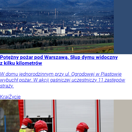
Potężny pożar pod Warszawą. Słup dymu widoczny
z kilku kilometrów
W domu jednorodzinnym przy ul. Ogrodowej w Piastowie
wybuchł pożar. W akcji gaśniczej uczestniczy 11 zastępów
straży.
Kraj
Życie