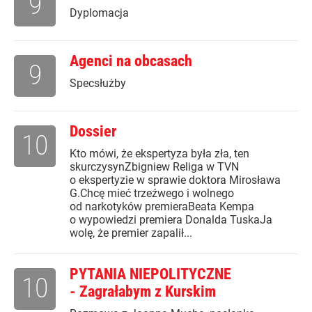
9
Dyplomacja
Agenci na obcasach
9
Specsłużby
Dossier
10
Kto mówi, że ekspertyza była zła, ten
skurczysynZbigniew Religa w TVN
o ekspertyzie w sprawie doktora Mirosława
G.Chcę mieć trzeźwego i wolnego
od narkotyków premieraBeata Kempa
o wypowiedzi premiera Donalda TuskaJa
wolę, że premier zapalił...
PYTANIA NIEPOLITYCZNE
10
- Zagrałabym z Kurskim