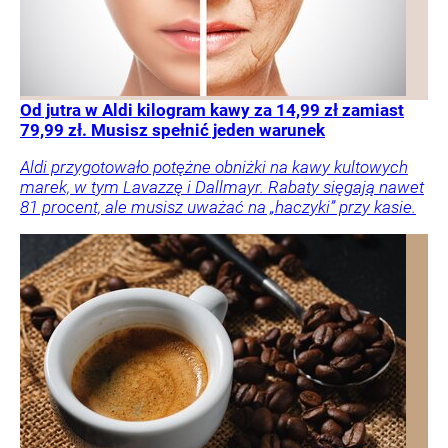
Od jutra w Aldi kilogram kawy za 14,99 zł zamiast
79,99 zł. Musisz spełnić jeden warunek
Aldi przygotowało potężne obniżki na kawy kultowych
marek, w tym Lavazzę i Dallmayr. Rabaty sięgają nawet
81 procent, ale musisz uważać na „haczyki” przy kasie.