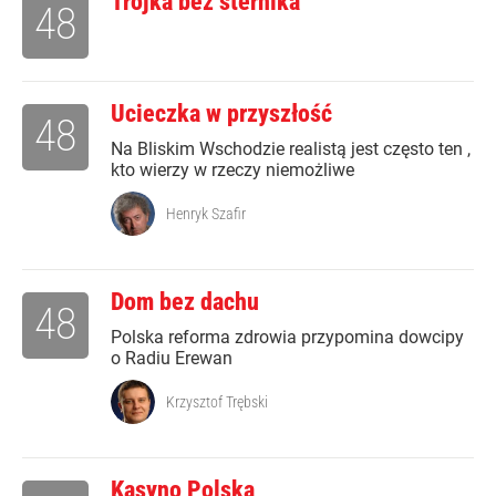
Trójka bez sternika
48
Ucieczka w przyszłość
48
Na Bliskim Wschodzie realistą jest często ten ,
kto wierzy w rzeczy niemożliwe
Henryk Szafir
Dom bez dachu
48
Polska reforma zdrowia przypomina dowcipy
o Radiu Erewan
Krzysztof Trębski
Kasyno Polska