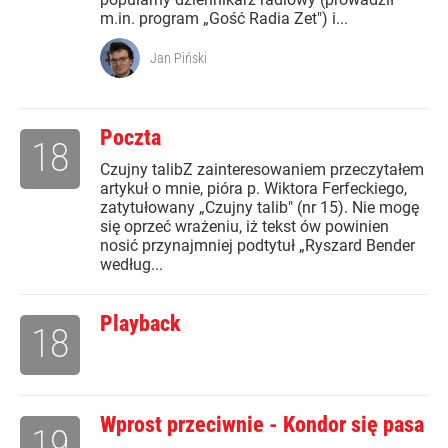
m.in. program „Gość Radia Zet") i...
Jan Piński
Poczta
18
Czujny talibZ zainteresowaniem przeczytałem
artykuł o mnie, pióra p. Wiktora Ferfeckiego,
zatytułowany „Czujny talib" (nr 15). Nie mogę
się oprzeć wrażeniu, iż tekst ów powinien
nosić przynajmniej podtytuł „Ryszard Bender
według...
Playback
18
Wprost przeciwnie - Kondor się pasa
19