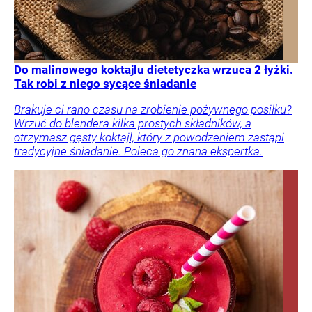
Do malinowego koktajlu dietetyczka wrzuca 2 łyżki.
Tak robi z niego sycące śniadanie
Brakuje ci rano czasu na zrobienie pożywnego posiłku?
Wrzuć do blendera kilka prostych składników, a
otrzymasz gęsty koktajl, który z powodzeniem zastąpi
tradycyjne śniadanie. Poleca go znana ekspertka.