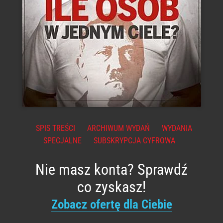
SPIS TREŚCI
ARCHIWUM WYDAŃ
WYDANIA
SPECJALNE
SUBSKRYPCJA CYFROWA
Nie masz konta? Sprawdź
co zyskasz!
Zobacz ofertę dla Ciebie