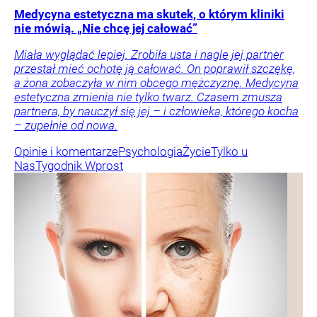
Medycyna estetyczna ma skutek, o którym kliniki
nie mówią. „Nie chcę jej całować”
Miała wyglądać lepiej. Zrobiła usta i nagle jej partner
przestał mieć ochotę ją całować. On poprawił szczękę,
a żona zobaczyła w nim obcego mężczyznę. Medycyna
estetyczna zmienia nie tylko twarz. Czasem zmusza
partnera, by nauczył się jej – i człowieka, którego kocha
– zupełnie od nowa.
Opinie i komentarze
Psychologia
Życie
Tylko u
Nas
Tygodnik Wprost