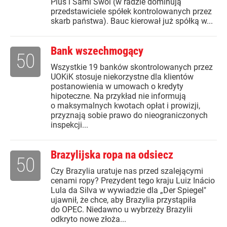
Plus i Sami Swoi (w radzie dominują
przedstawiciele spółek kontrolowanych przez
skarb państwa). Bauc kierował już spółką w...
Bank wszechmogący
50
Wszystkie 19 banków skontrolowanych przez
UOKiK stosuje niekorzystne dla klientów
postanowienia w umowach o kredyty
hipoteczne. Na przykład nie informują
o maksymalnych kwotach opłat i prowizji,
przyznają sobie prawo do nieograniczonych
inspekcji...
Brazylijska ropa na odsiecz
50
Czy Brazylia uratuje nas przed szalejącymi
cenami ropy? Prezydent tego kraju Luiz Inácio
Lula da Silva w wywiadzie dla „Der Spiegel"
ujawnił, że chce, aby Brazylia przystąpiła
do OPEC. Niedawno u wybrzeży Brazylii
odkryto nowe złoża...