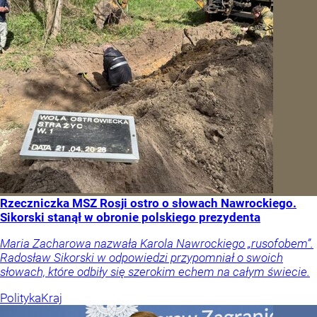
Rzeczniczka MSZ Rosji ostro o słowach Nawrockiego.
Sikorski stanął w obronie polskiego prezydenta
Maria Zacharowa nazwała Karola Nawrockiego „rusofobem”.
Radosław Sikorski w odpowiedzi przypomniał o swoich
słowach, które odbiły się szerokim echem na całym świecie.
Polityka
Kraj