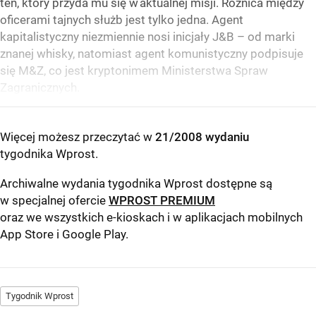
ten, który przyda mu się w aktualnej misji. Różnica między
oficerami tajnych służb jest tylko jedna. Agent
kapitalistyczny niezmiennie nosi inicjały J&B – od marki
znanej whisky, natomiast agent komunistyczny podpisuje
się M&Z, co jest kryptonimem Ministerstwa Spraw
Zagranicznych.
Więcej możesz przeczytać w
21/2008 wydaniu
tygodnika Wprost
.
Archiwalne wydania tygodnika Wprost dostępne są
w specjalnej ofercie
WPROST PREMIUM
oraz we wszystkich e-kioskach i w aplikacjach mobilnych
App Store
i
Google Play
.
Tygodnik Wprost