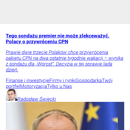
Tego sondażu premier nie może zlekceważyć.
Polacy o przywróceniu CPN
Prawie dwie trzecie Polaków chce przywrócenia
pakietu CPN na dwa ostatnie tygodnie wakacji – wynika
z sondażu dla „Wprost”. Decyzja w tej sprawie lada
dzień.
Finanse i inwestycje
Firmy i rynki
Gospodarka
Twój
portfel
Motoryzacja
Tylko u Nas
Radosław
Święcki