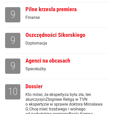
Pilne krzesła premiera
9
Finanse
Oszczędności Sikorskiego
9
Dyplomacja
Agenci na obcasach
9
Specsłużby
Dossier
10
Kto mówi, że ekspertyza była zła, ten
skurczysynZbigniew Religa w TVN
o ekspertyzie w sprawie doktora Mirosława
G.Chcę mieć trzeźwego i wolnego
od narkotyków premieraBeata Kempa