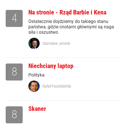
Na stronie - Rząd Barbie i Kena
4
Ostatecznie dojdziemy do takiego stanu
państwa, gdzie cnotami głównymi są naga
siła i oszustwo
Stanisław Janecki
Niechciany laptop
8
Polityka
Rafał Pasztelański
Skaner
8