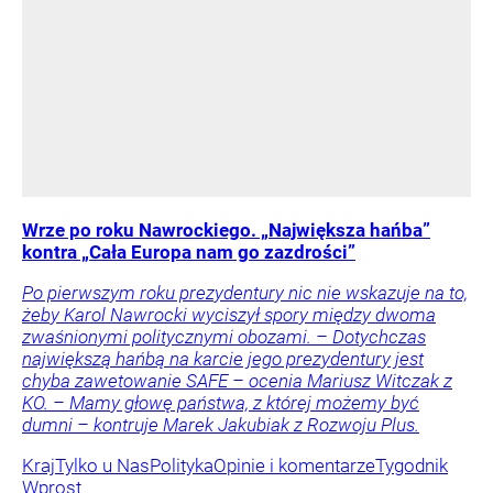
Wrze po roku Nawrockiego. „Największa hańba”
kontra „Cała Europa nam go zazdrości”
Po pierwszym roku prezydentury nic nie wskazuje na to,
żeby Karol Nawrocki wyciszył spory między dwoma
zwaśnionymi politycznymi obozami. – Dotychczas
największą hańbą na karcie jego prezydentury jest
chyba zawetowanie SAFE – ocenia Mariusz Witczak z
KO. – Mamy głowę państwa, z której możemy być
dumni – kontruje Marek Jakubiak z Rozwoju Plus.
Kraj
Tylko u Nas
Polityka
Opinie i komentarze
Tygodnik
Wprost