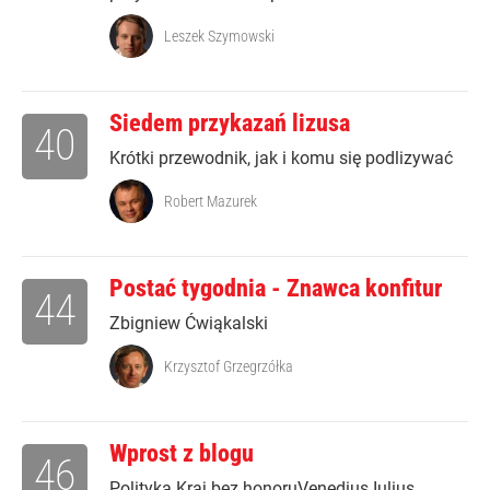
Leszek Szymowski
Siedem przykazań lizusa
40
Krótki przewodnik, jak i komu się podlizywać
Robert Mazurek
Postać tygodnia - Znawca konfitur
44
Zbigniew Ćwiąkalski
Krzysztof Grzegrzółka
Wprost z blogu
46
Polityka Kraj bez honoruVenedius Iulius