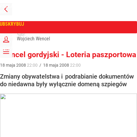
PRZEJDŹ
NA
WPROST
STRONĘ
GŁÓWNĄ
UBSKRYBUJ
Tygodnik Wprost
Autor:
ZALOGUJ
Wojciech Wencel
MENU
Wencel gordyjski - Loteria paszportowa
18
maja
2008
22:00
/
18
maja
2008
22:00
Zmiany obywatelstwa i podrabianie dokumentów
do niedawna były wyłącznie domeną szpiegów