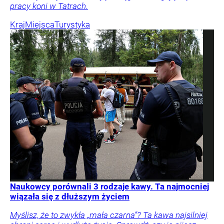
pracy koni w Tatrach.
Kraj
Miejsca
Turystyka
Naukowcy porównali 3 rodzaje kawy. Ta najmocniej
wiązała się z dłuższym życiem
Myślisz, że to zwykła „mała czarna”? Ta kawa najsilniej