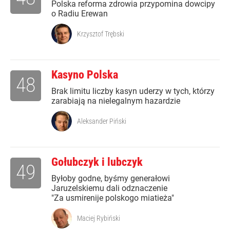
Polska reforma zdrowia przypomina dowcipy
o Radiu Erewan
Krzysztof Trębski
Kasyno Polska
48
Brak limitu liczby kasyn uderzy w tych, którzy
zarabiają na nielegalnym hazardzie
Aleksander Piński
Gołubczyk i lubczyk
49
Byłoby godne, byśmy generałowi
Jaruzelskiemu dali odznaczenie
"Za usmirenije polskogo miatieża"
Maciej Rybiński