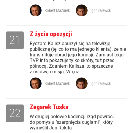
Robert Mazurek
Igor Zalewski
Z życia opozycji
21
Ryszard Kalisz oburzył się na telewizję
publicznę (tę, co to ma jednego klienta), że nie
transmituje obrad jego komisji. Zamiast tego
TVP Info pokazuje tylko skróty, tuż przed
północą. Zdaniem Kalisza, to sprzeczne
z ustawą i misją. Wręcz...
Robert Mazurek
Igor Zalewski
Zegarek Tuska
22
W drugiej połowie kadencji rząd powróci
do pomysłu "szarpnięcia cuglami", który
wymyślił Jan Rokita