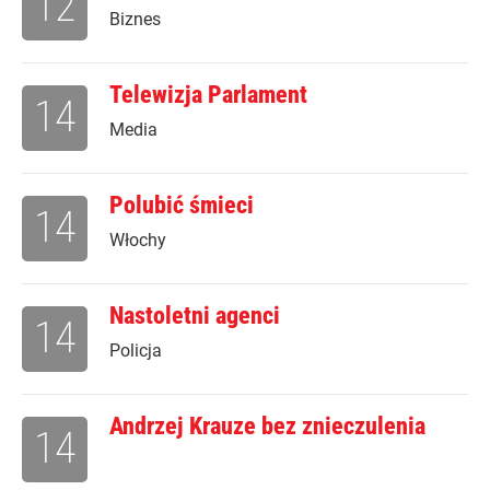
12
Biznes
Telewizja Parlament
14
Media
Polubić śmieci
14
Włochy
Nastoletni agenci
14
Policja
Andrzej Krauze bez znieczulenia
14