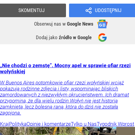
SKOMENTUJ
UDOSTĘPNIJ
Obserwuj nas
w
Google News
Dodaj jako
źródło w Google
„Nie chodzi o zemstę”. Mocny apel w sprawie ofiar rzezi
wołyńskiej
W Buenos Aires potomkowie ofiar rzezi wołyńskiej wciąż
pokazują rodzinne zdjęcia i listy, wspominając bliskich
zamordowanych z niezwykłym okrucieństwem. Ich dramat
przypomina, że dla wielu rodzin Wołyń nie jest historią
zamkniętą, lecz bolesną raną, która do dziś nie została
zagojona.
Kraj
Polityka
Opinie i komentarze
Tylko u Nas
Tygodnik Wprost