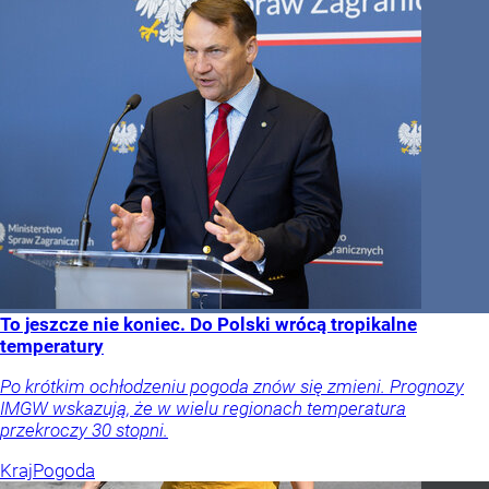
To jeszcze nie koniec. Do Polski wrócą tropikalne
temperatury
Po krótkim ochłodzeniu pogoda znów się zmieni. Prognozy
IMGW wskazują, że w wielu regionach temperatura
przekroczy 30 stopni.
Kraj
Pogoda