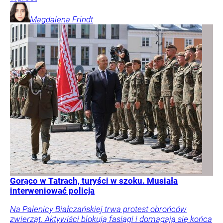
Magdalena
Frindt
Gorąco w Tatrach, turyści w szoku. Musiała
interweniować policja
Na Palenicy Białczańskiej trwa protest obrońców
zwierząt. Aktywiści blokują fasiągi i domagają się końca