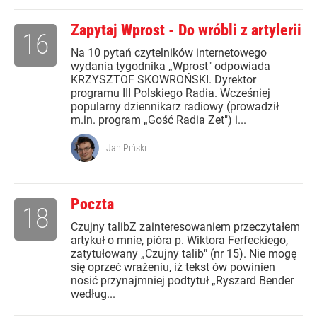
Zapytaj Wprost - Do wróbli z artylerii
16
Na 10 pytań czytelników internetowego
wydania tygodnika „Wprost" odpowiada
KRZYSZTOF SKOWROŃSKI. Dyrektor
programu III Polskiego Radia. Wcześniej
popularny dziennikarz radiowy (prowadził
m.in. program „Gość Radia Zet") i...
Jan Piński
Poczta
18
Czujny talibZ zainteresowaniem przeczytałem
artykuł o mnie, pióra p. Wiktora Ferfeckiego,
zatytułowany „Czujny talib" (nr 15). Nie mogę
się oprzeć wrażeniu, iż tekst ów powinien
nosić przynajmniej podtytuł „Ryszard Bender
według...