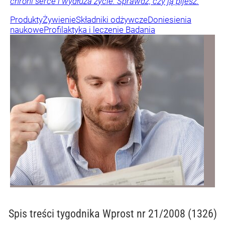
chroni serce i wydłuża życie. Sprawdź, czy ją pijesz.
Produkty
Żywienie
Składniki odżywcze
Doniesienia
naukowe
Profilaktyka i leczenie
Badania
Spis treści
tygodnika Wprost nr 21/2008 (1326)