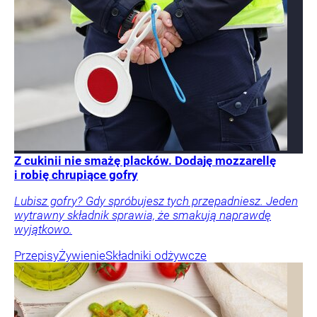
Z cukinii nie smażę placków. Dodaję mozzarellę
i robię chrupiące gofry
Lubisz gofry? Gdy spróbujesz tych przepadniesz. Jeden
wytrawny składnik sprawia, że smakują naprawdę
wyjątkowo.
Przepisy
Żywienie
Składniki odżywcze