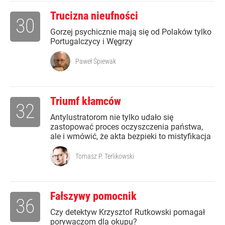
Trucizna nieufności
30
Gorzej psychicznie mają się od Polaków tylko
Portugalczycy i Węgrzy
Paweł Śpiewak
Triumf kłamców
32
Antylustratorom nie tylko udało się
zastopować proces oczyszczenia państwa,
ale i wmówić, że akta bezpieki to mistyfikacja
Tomasz P. Terlikowski
Fałszywy pomocnik
36
Czy detektyw Krzysztof Rutkowski pomagał
porywaczom dla okupu?