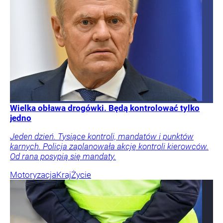
Wielka obława drogówki. Będą kontrolować tylko
jedno
Jeden dzień. Tysiące kontroli, mandatów i punktów
karnych. Policja zaplanowała akcję kontroli kierowców.
Od rana posypią się mandaty.
Motoryzacja
Kraj
Życie