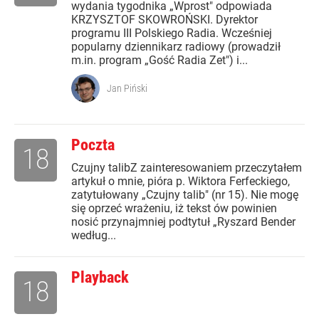
wydania tygodnika „Wprost" odpowiada
KRZYSZTOF SKOWROŃSKI. Dyrektor
programu III Polskiego Radia. Wcześniej
popularny dziennikarz radiowy (prowadził
m.in. program „Gość Radia Zet") i...
Jan Piński
Poczta
18
Czujny talibZ zainteresowaniem przeczytałem
artykuł o mnie, pióra p. Wiktora Ferfeckiego,
zatytułowany „Czujny talib" (nr 15). Nie mogę
się oprzeć wrażeniu, iż tekst ów powinien
nosić przynajmniej podtytuł „Ryszard Bender
według...
Playback
18