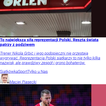
To największa siła reprezentacji Polski. Reszta świata
patrzy z podziwem
Trener Nikola Grbić i jego podopieczni nie przestają
wygrywać. Reprezentacja Polski siatkarzy to nie tylko kilka
nazwisk, ale prawdziwy zespół i grono bohaterów.
Siatkówka
Sport
Tylko u Nas
Maciej
Piasecki