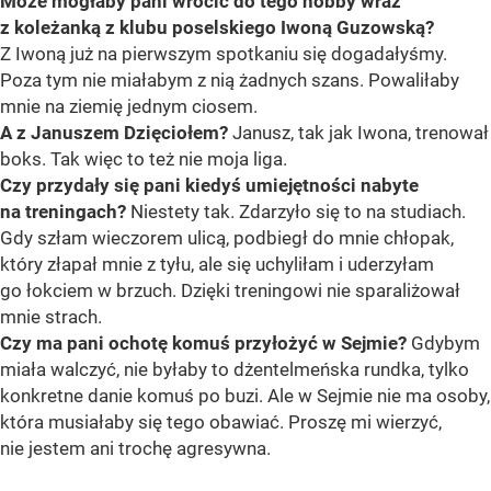
Może mogłaby pani wrócić do tego hobby wraz
z koleżanką z klubu poselskiego Iwoną Guzowską?
Z Iwoną już na pierwszym spotkaniu się dogadałyśmy.
Poza tym nie miałabym z nią żadnych szans. Powaliłaby
mnie na ziemię jednym ciosem.
A z Januszem Dzięciołem?
Janusz, tak jak Iwona, trenował
boks. Tak więc to też nie moja liga.
Czy przydały się pani kiedyś umiejętności nabyte
na treningach?
Niestety tak. Zdarzyło się to na studiach.
Gdy szłam wieczorem ulicą, podbiegł do mnie chłopak,
który złapał mnie z tyłu, ale się uchyliłam i uderzyłam
go łokciem w brzuch. Dzięki treningowi nie sparaliżował
mnie strach.
Czy ma pani ochotę komuś przyłożyć w Sejmie?
Gdybym
miała walczyć, nie byłaby to dżentelmeńska rundka, tylko
konkretne danie komuś po buzi. Ale w Sejmie nie ma osoby,
która musiałaby się tego obawiać. Proszę mi wierzyć,
nie jestem ani trochę agresywna.