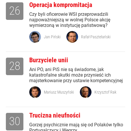
Operacja kompromitacja
26
Czy byli oficerowie WSI przeprowadzili
najpoważniejszą w wolnej Polsce akcję
wymierzoną w instytucję państwową?
Jan Piński
Rafał Pasztelański
Burzyciele unii
28
Ani PO, ani PiS nie są świadome, jak
katastrofalne skutki może przynieść ich
majsterkowanie przy ustawie kompetencyjnej
Mariusz Muszyński
Krzysztof Rak
Trucizna nieufności
30
Gorzej psychicznie mają się od Polaków tylko
Portugalczycy i Węgrzy