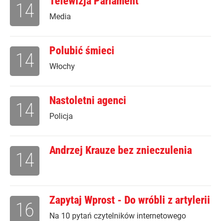
Telewizja Parlament
14
Media
Polubić śmieci
14
Włochy
Nastoletni agenci
14
Policja
Andrzej Krauze bez znieczulenia
14
Zapytaj Wprost - Do wróbli z artylerii
16
Na 10 pytań czytelników internetowego