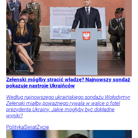
Zełenski mógłby stracić władzę? Najnowszy sondaż
pokazuje nastroje Ukraińców
Według najnowszego ukraińskiego sondażu Wołodymyr
Zełenski miałby poważnego rywala w walce o fotel
prezydenta Ukrainy. Jakie mogłyby być dokładne
wyniki?
Polityka
Świat
Życie