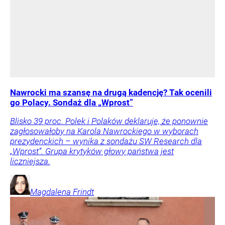
Nawrocki ma szansę na drugą kadencję? Tak ocenili
go Polacy. Sondaż dla „Wprost”
Blisko 39 proc. Polek i Polaków deklaruje, że ponownie
zagłosowałoby na Karola Nawrockiego w wyborach
prezydenckich – wynika z sondażu SW Research dla
„Wprost”. Grupa krytyków głowy państwa jest
liczniejsza.
Magdalena
Frindt