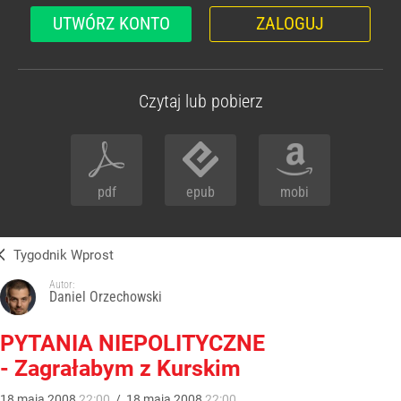
UTWÓRZ KONTO
ZALOGUJ
Czytaj lub pobierz
pdf
epub
mobi
Tygodnik Wprost
Autor:
Daniel Orzechowski
PYTANIA NIEPOLITYCZNE
- Zagrałabym z Kurskim
18
maja
2008
22:00
/
18
maja
2008
22:00