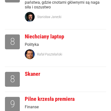
państwa, gdzie cnotami głównymi są naga
siła i oszustwo
Stanisław Janecki
Niechciany laptop
8
Polityka
Rafał Pasztelański
Skaner
8
Pilne krzesła premiera
9
Finanse