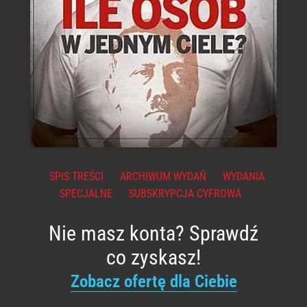
SPIS TREŚCI
ARCHIWUM WYDAŃ
WYDANIA
SPECJALNE
SUBSKRYPCJA CYFROWA
Nie masz konta? Sprawdź
co zyskasz!
Zobacz ofertę dla Ciebie