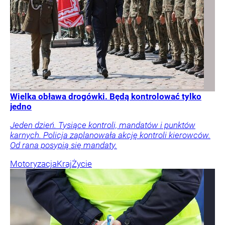
Wielka obława drogówki. Będą kontrolować tylko
jedno
Jeden dzień. Tysiące kontroli, mandatów i punktów
karnych. Policja zaplanowała akcję kontroli kierowców.
Od rana posypią się mandaty.
Motoryzacja
Kraj
Życie