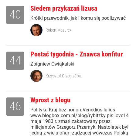
Siedem przykazań lizusa
40
Krótki przewodnik, jak i komu się podlizywać
Robert Mazurek
Postać tygodnia - Znawca konfitur
44
Zbigniew Ćwiąkalski
Krzysztof Grzegrzółka
Wprost z blogu
46
Polityka Kraj bez honoruVenedius Iulius
www.blogbox.com.pl/blog/rybitzky-pis-love14
maja 1983 r. zmarł zakatowany przez
milicjantów Grzegorz Przemyk. Nastolatek był
jedną z wielu ofiar rządzącej wówczas Polską