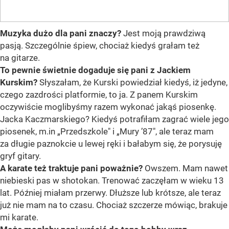
Muzyka dużo dla pani znaczy?
Jest moją prawdziwą
pasją. Szczególnie śpiew, chociaż kiedyś grałam też
na gitarze.
To pewnie świetnie dogaduje się pani z Jackiem
Kurskim?
Słyszałam, że Kurski powiedział kiedyś, iż jedyne,
czego zazdrości platformie, to ja. Z panem Kurskim
oczywiście moglibyśmy razem wykonać jakąś piosenkę.
Jacka Kaczmarskiego? Kiedyś potrafiłam zagrać wiele jego
piosenek, m.in „Przedszkole" i „Mury ’87", ale teraz mam
za długie paznokcie u lewej ręki i bałabym się, że porysuję
gryf gitary.
A karate też traktuje pani poważnie?
Owszem. Mam nawet
niebieski pas w shotokan. Trenować zaczęłam w wieku 13
lat. Później miałam przerwy. Dłuższe lub krótsze, ale teraz
już nie mam na to czasu. Chociaż szczerze mówiąc, brakuje
mi karate.