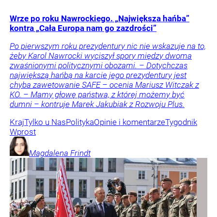
Wrze po roku Nawrockiego. „Największa hańba”
kontra „Cała Europa nam go zazdrości”
Po pierwszym roku prezydentury nic nie wskazuje na to,
żeby Karol Nawrocki wyciszył spory między dwoma
zwaśnionymi politycznymi obozami. – Dotychczas
największą hańbą na karcie jego prezydentury jest
chyba zawetowanie SAFE – ocenia Mariusz Witczak z
KO. – Mamy głowę państwa, z której możemy być
dumni – kontruje Marek Jakubiak z Rozwoju Plus.
Kraj
Tylko u Nas
Polityka
Opinie i komentarze
Tygodnik
Wprost
Magdalena
Frindt