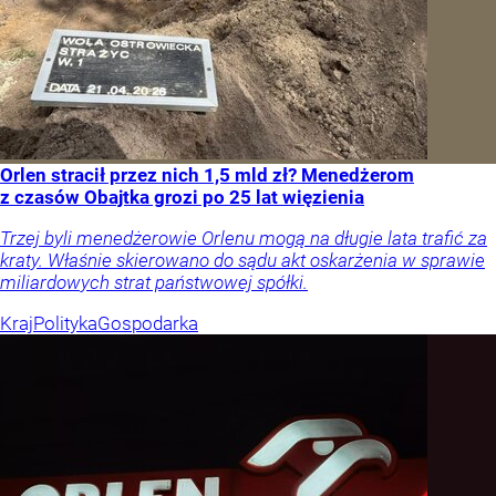
Orlen stracił przez nich 1,5 mld zł? Menedżerom
z czasów Obajtka grozi po 25 lat więzienia
Trzej byli menedżerowie Orlenu mogą na długie lata trafić za
kraty. Właśnie skierowano do sądu akt oskarżenia w sprawie
miliardowych strat państwowej spółki.
Kraj
Polityka
Gospodarka