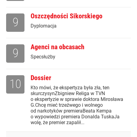
Oszczędności Sikorskiego
9
Dyplomacja
Agenci na obcasach
9
Specsłużby
Dossier
10
Kto mówi, że ekspertyza była zła, ten
skurczysynZbigniew Religa w TVN
o ekspertyzie w sprawie doktora Mirosława
G.Chcę mieć trzeźwego i wolnego
od narkotyków premieraBeata Kempa
o wypowiedzi premiera Donalda TuskaJa
wolę, że premier zapalił...