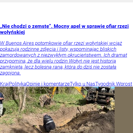
„Nie chodzi o zemstę”. Mocny apel w sprawie ofiar rzezi
wołyńskiej
W Buenos Aires potomkowie ofiar rzezi wołyńskiej wciąż
pokazują rodzinne zdjęcia i listy, wspominając bliskich
zamordowanych z niezwykłym okrucieństwem. Ich dramat
przypomina, że dla wielu rodzin Wołyń nie jest historią
zamkniętą, lecz bolesną raną, która do dziś nie została
zagojona.
Kraj
Polityka
Opinie i komentarze
Tylko u Nas
Tygodnik Wprost