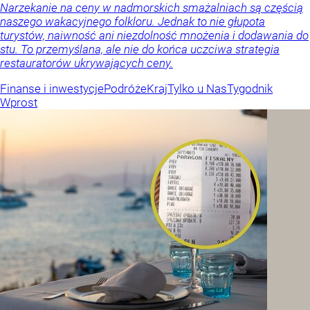
Narzekanie na ceny w nadmorskich smażalniach są częścią
naszego wakacyjnego folkloru. Jednak to nie głupota
turystów, naiwność ani niezdolność mnożenia i dodawania do
stu. To przemyślana, ale nie do końca uczciwa strategia
restauratorów ukrywających ceny.
Finanse i inwestycje
Podróże
Kraj
Tylko u Nas
Tygodnik
Wprost