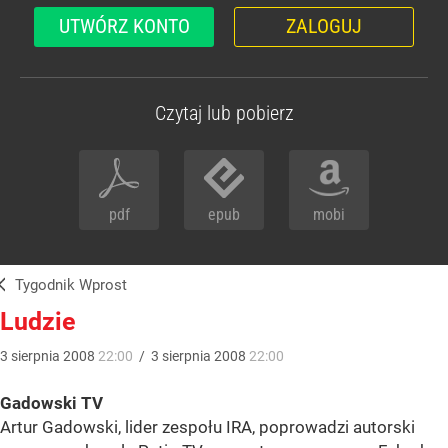
UTWÓRZ KONTO
ZALOGUJ
Czytaj lub pobierz
pdf
epub
mobi
Tygodnik Wprost
Ludzie
3
sierpnia
2008
22:00
/
3
sierpnia
2008
22:00
Gadowski TV
Artur Gadowski, lider zespołu IRA, poprowadzi autorski