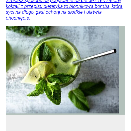
Szukasz sposobu na podjadanie na diecie? Ten zielony
koktajl z przepisu dietetyka to błonnikowa bomba, która
syci na długo, gasi ochotę na słodkie i ułatwia
chudnięcie.