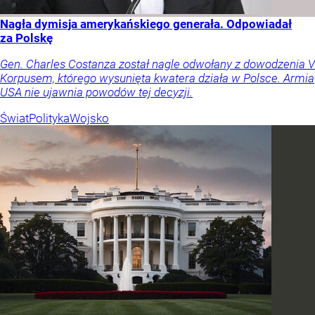
Nagła dymisja amerykańskiego generała. Odpowiadał
za Polskę
Gen. Charles Costanza został nagle odwołany z dowodzenia V
Korpusem, którego wysunięta kwatera działa w Polsce. Armia
USA nie ujawnia powodów tej decyzji.
Świat
Polityka
Wojsko