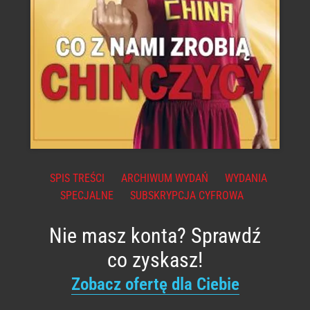
SPIS TREŚCI
ARCHIWUM WYDAŃ
WYDANIA
SPECJALNE
SUBSKRYPCJA CYFROWA
Nie masz konta? Sprawdź
co zyskasz!
Zobacz ofertę dla Ciebie