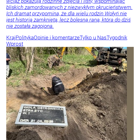
wciąż pokazują rodzinne zdjęcia i listy, wspominając
bliskich zamordowanych z niezwykłym okrucieństwem.
Ich dramat przypomina, że dla wielu rodzin Wołyń nie
jest historią zamkniętą, lecz bolesną raną, która do dziś
nie została zagojona.
Kraj
Polityka
Opinie i komentarze
Tylko u Nas
Tygodnik
Wprost