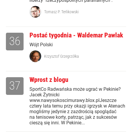
liderzy "rzeczypospolitych parafialnych".
Tomasz P. Terlikowski
Postać tygodnia - Waldemar Pawlak
36
Wójt Polski
Krzysztof Grzegrzółka
Wprost z blogu
37
SportCo Radwańska może ugrać w Pekinie?
Jacek Żytnicki
www.nawysokoscimurawy.blox.plJeszcze
cztery lata temu przy okazji igrzysk w Atenach
mogliśmy jedynie z zazdrością spoglądać
na tenisowe korty, patrząc, jak z sukcesów
cieszą się inni. W Pekinie...