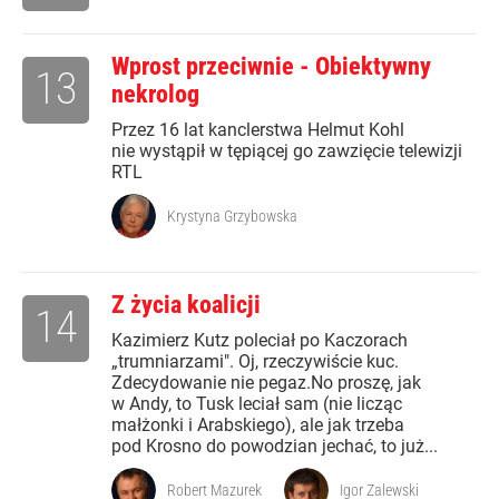
Wprost przeciwnie - Obiektywny
13
nekrolog
Przez 16 lat kanclerstwa Helmut Kohl
nie wystąpił w tępiącej go zawzięcie telewizji
RTL
Krystyna Grzybowska
Z życia koalicji
14
Kazimierz Kutz poleciał po Kaczorach
„trumniarzami". Oj, rzeczywiście kuc.
Zdecydowanie nie pegaz.No proszę, jak
w Andy, to Tusk leciał sam (nie licząc
małżonki i Arabskiego), ale jak trzeba
pod Krosno do powodzian jechać, to już...
Robert Mazurek
Igor Zalewski