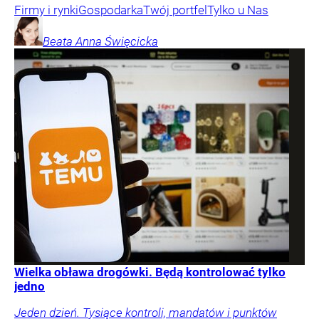
Firmy i rynki
Gospodarka
Twój portfel
Tylko u Nas
Beata Anna
Święcicka
Wielka obława drogówki. Będą kontrolować tylko
jedno
Jeden dzień. Tysiące kontroli, mandatów i punktów