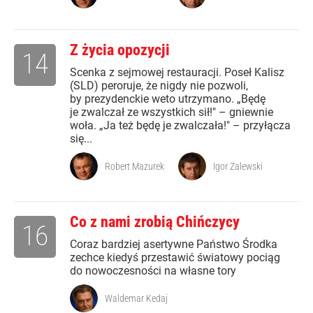
Z życia opozycji
14
Scenka z sejmowej restauracji. Poseł Kalisz
(SLD) peroruje, że nigdy nie pozwoli,
by prezydenckie weto utrzymano. „Będę
je zwalczał ze wszystkich sił!" – gniewnie
woła. „Ja też będę je zwalczała!" – przyłącza
się...
Robert Mazurek
Igor Zalewski
Co z nami zrobią Chińczycy
16
Coraz bardziej asertywne Państwo Środka
zechce kiedyś przestawić światowy pociąg
do nowoczesności na własne tory
Waldemar Kedaj