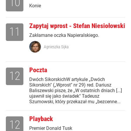
10
Konie
Zapytaj wprost - Stefan Niesiołowski
11
Zakłamane oczka Napieralskiego.
Agnieszka Sijka
Poczta
12
Dwóch SikorskichW artykule „Dwóch
Sikorskich" („Wprost" nr 29) red. Dariusz
Baliszewski pisze, że „W ostatnich dniach [...]
ujawnił się jako świadek" Tadeusz
Szumowski, który przekazał mu „bezcenne...
Playback
12
Premier Donald Tusk