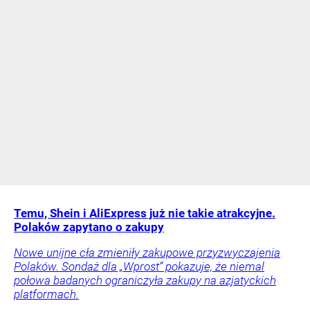
Temu, Shein i AliExpress już nie takie atrakcyjne.
Polaków zapytano o zakupy
Nowe unijne cła zmieniły zakupowe przyzwyczajenia
Polaków. Sondaż dla „Wprost” pokazuje, że niemal
połowa badanych ograniczyła zakupy na azjatyckich
platformach.