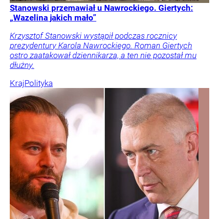
Stanowski przemawiał u Nawrockiego. Giertych:
„Wazelina jakich mało”
Krzysztof Stanowski wystąpił podczas rocznicy
prezydentury Karola Nawrockiego. Roman Giertych
ostro zaatakował dziennikarza, a ten nie pozostał mu
dłużny.
Kraj
Polityka