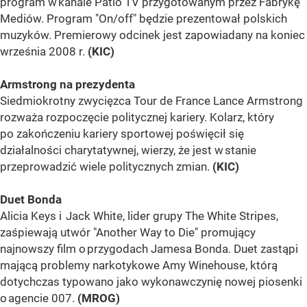
program w kanale Patio TV przygotowanym przez Fabrykę
Mediów. Program "On/off" będzie prezentował polskich
muzyków. Premierowy odcinek jest zapowiadany na koniec
września 2008 r.
(KIC)
Armstrong na prezydenta
Siedmiokrotny zwycięzca Tour de France Lance Armstrong
rozważa rozpoczęcie politycznej kariery. Kolarz, który
po zakończeniu kariery sportowej poświęcił się
działalności charytatywnej, wierzy, że jest w stanie
przeprowadzić wiele politycznych zmian.
(KIC)
Duet Bonda
Alicia Keys i Jack White, lider grupy The White Stripes,
zaśpiewają utwór "Another Way to Die" promujący
najnowszy film o przygodach Jamesa Bonda. Duet zastąpi
mającą problemy narkotykowe Amy Winehouse, którą
dotychczas typowano jako wykonawczynię nowej piosenki
o agencie 007.
(MROG)