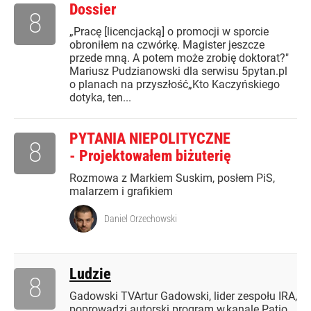
Dossier
8
„Pracę [licencjacką] o promocji w sporcie
obroniłem na czwórkę. Magister jeszcze
przede mną. A potem może zrobię doktorat?"
Mariusz Pudzianowski dla serwisu 5pytan.pl
o planach na przyszłość„Kto Kaczyńskiego
dotyka, ten...
PYTANIA NIEPOLITYCZNE
8
- Projektowałem biżuterię
Rozmowa z Markiem Suskim, posłem PiS,
malarzem i grafikiem
Daniel Orzechowski
Ludzie
8
Gadowski TVArtur Gadowski, lider zespołu IRA,
poprowadzi autorski program w kanale Patio