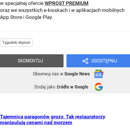
w specjalnej ofercie
WPROST PREMIUM
oraz we wszystkich e-kioskach i w aplikacjach mobilnych
App Store
i
Google Play
.
Tygodnik Wprost
SKOMENTUJ
UDOSTĘPNIJ
Obserwuj nas
w
Google News
Dodaj jako
źródło w Google
Tajemnica paragonów grozy. Tak restauratorzy
manipulują cenami nad morzem