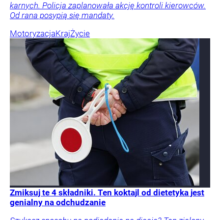
karnych. Policja zaplanowała akcję kontroli kierowców.
Od rana posypią się mandaty.
Motoryzacja
Kraj
Życie
Zmiksuj te 4 składniki. Ten koktajl od dietetyka jest
genialny na odchudzanie