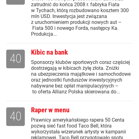
zatrudnić do końca 2008 r. fabryka Fiata
w Tychach, którą rozbudowano kosztem 300
mln USD. Inwestycja jest związana
z uruchomieniem produkcji nowych aut –
Fiata 500 i nowego Forda, następcy Ka.
Produkcja...
Kibic na bank
40
Sponsorzy klubów sportowych coraz częściej
dostrzegają w kibicach żyłę złota. Zniżki
na ubezpieczenia majątkowe i samochodowe
oraz jednostki funduszów inwestycyjnych
nabywane bez opłat manipulacyjnych –
to oferta Allianz Polska skierowana do...
Raper w menu
40
Prawnicy amerykańskiego rapera 50 Centa
pozwą sieć fast food Taco Bell, która
wykorzystała wizerunek artysty w kampanii
reklamowej. Taco Bell przygotowało spoty,