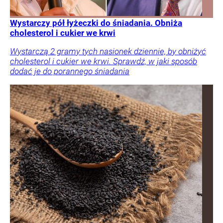
Wystarczy pół łyżeczki do śniadania. Obniża
cholesterol i cukier we krwi
Wystarczą 2 gramy tych nasionek dziennie, by obniżyć
cholesterol i cukier we krwi. Sprawdź, w jaki sposób
dodać je do porannego śniadania