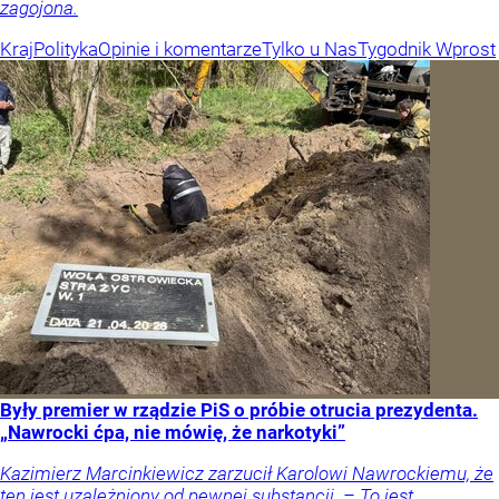
zagojona.
Kraj
Polityka
Opinie i komentarze
Tylko u Nas
Tygodnik Wprost
Były premier w rządzie PiS o próbie otrucia prezydenta.
„Nawrocki ćpa, nie mówię, że narkotyki”
Kazimierz Marcinkiewicz zarzucił Karolowi Nawrockiemu, że
ten jest uzależniony od pewnej substancji. – To jest