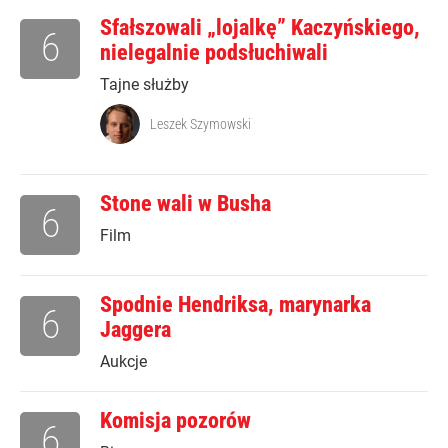
Sfałszowali „lojalkę” Kaczyńskiego,
6
nielegalnie podsłuchiwali
Tajne służby
Leszek Szymowski
Stone wali w Busha
6
Film
Spodnie Hendriksa, marynarka
6
Jaggera
Aukcje
Komisja pozorów
6