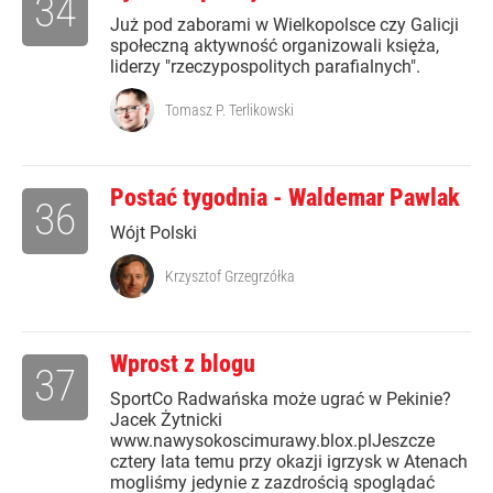
34
Już pod zaborami w Wielkopolsce czy Galicji
społeczną aktywność organizowali księża,
liderzy "rzeczypospolitych parafialnych".
Tomasz P. Terlikowski
Postać tygodnia - Waldemar Pawlak
36
Wójt Polski
Krzysztof Grzegrzółka
Wprost z blogu
37
SportCo Radwańska może ugrać w Pekinie?
Jacek Żytnicki
www.nawysokoscimurawy.blox.plJeszcze
cztery lata temu przy okazji igrzysk w Atenach
mogliśmy jedynie z zazdrością spoglądać