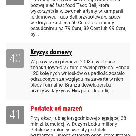
pozwą sieć fast food Taco Bell, która
wykorzystała wizerunek artysty w kampanii
reklamowej. Taco Bell przygotowało spoty,
w których zachęca 50 Centa do zmiany
pseudonimu na 79 Cent, 89 Cent lub 99 Cent,
by...
Kryzys domowy
40
W pierwszym półroczu 2008 r. w Polsce
zbankrutowało 27 firm deweloperskich. Ponad
120 kolejnych wniosków o upadłość zostało
odrzuconych ze względu na zawarte w nich
błędy formalne. Branża deweloperska
przeżywa kryzys w Hiszpanii, Irlandii,...
Podatek od marzeń
41
Przy okazji ubiegłotygodniowej sięgającej 38
mln zł kumulacji w Dużym Lotku miliony
Polaków zapłaciły swoisty podatek
od marzeń. Oprócz czterech osób, które trafnie