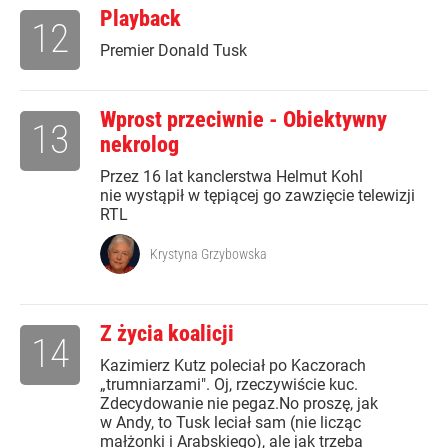
Playback
12
Premier Donald Tusk
Wprost przeciwnie - Obiektywny
13
nekrolog
Przez 16 lat kanclerstwa Helmut Kohl
nie wystąpił w tępiącej go zawzięcie telewizji
RTL
Krystyna Grzybowska
Z życia koalicji
14
Kazimierz Kutz poleciał po Kaczorach
„trumniarzami". Oj, rzeczywiście kuc.
Zdecydowanie nie pegaz.No proszę, jak
w Andy, to Tusk leciał sam (nie licząc
małżonki i Arabskiego), ale jak trzeba