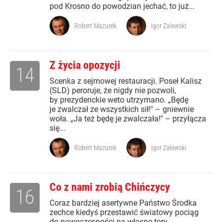
pod Krosno do powodzian jechać, to już...
Robert Mazurek
Igor Zalewski
Z życia opozycji
14
Scenka z sejmowej restauracji. Poseł Kalisz
(SLD) peroruje, że nigdy nie pozwoli,
by prezydenckie weto utrzymano. „Będę
je zwalczał ze wszystkich sił!" – gniewnie
woła. „Ja też będę je zwalczała!" – przyłącza
się...
Robert Mazurek
Igor Zalewski
Co z nami zrobią Chińczycy
16
Coraz bardziej asertywne Państwo Środka
zechce kiedyś przestawić światowy pociąg
do nowoczesności na własne tory