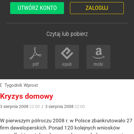
UTWÓRZ KONTO
ZALOGUJ
Czytaj lub pobierz
pdf
epub
mobi
Tygodnik Wprost
Kryzys domowy
3
sierpnia
2008
22:00
/
3
sierpnia
2008
22:00
W pierwszym półroczu 2008 r. w Polsce zbankrutowało 27
firm deweloperskich. Ponad 120 kolejnych wniosków