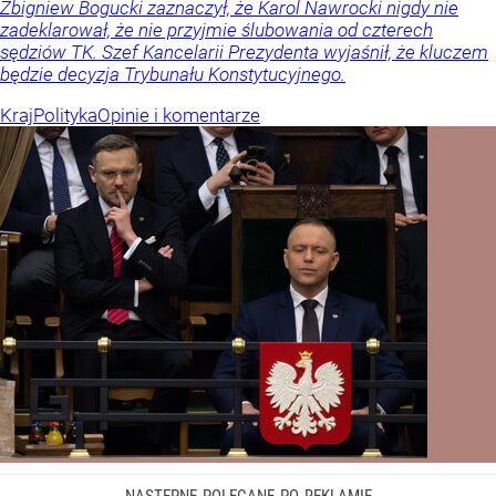
Zbigniew Bogucki zaznaczył, że Karol Nawrocki nigdy nie
zadeklarował, że nie przyjmie ślubowania od czterech
sędziów TK. Szef Kancelarii Prezydenta wyjaśnił, że kluczem
będzie decyzja Trybunału Konstytucyjnego.
Kraj
Polityka
Opinie i komentarze