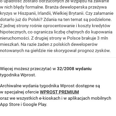
o upadłość zostało odrzuconych ze względu na zawarte
w nich błędy formalne. Branża deweloperska przeżywa
kryzys w Hiszpanii, Irlandii, Wielkiej Brytanii. Czy załamanie
dotarło już do Polski? Zdania na ten temat są podzielone.
Z jednej strony rośnie oprocentowanie i koszty kredytów
hipotecznych, co ogranicza liczbę chętnych do kupowania
nieruchomości. Z drugiej strony w Polsce brakuje 3 mln
mieszkań. Na razie żaden z polskich deweloperów
notowanych na giełdzie nie skorygował prognoz zysków.
Więcej możesz przeczytać w
32/2008 wydaniu
tygodnika Wprost
.
Archiwalne wydania tygodnika Wprost dostępne są
w specjalnej ofercie
WPROST PREMIUM
oraz we wszystkich e-kioskach i w aplikacjach mobilnych
App Store
i
Google Play
.