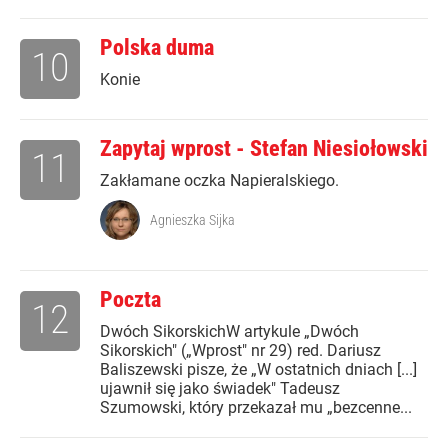
Polska duma
10
Konie
Zapytaj wprost - Stefan Niesiołowski
11
Zakłamane oczka Napieralskiego.
Agnieszka Sijka
Poczta
12
Dwóch SikorskichW artykule „Dwóch
Sikorskich" („Wprost" nr 29) red. Dariusz
Baliszewski pisze, że „W ostatnich dniach [...]
ujawnił się jako świadek" Tadeusz
Szumowski, który przekazał mu „bezcenne...