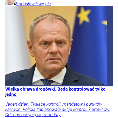
Radosław
Święcki
Wielka obława drogówki. Będą kontrolować tylko
jedno
Jeden dzień. Tysiące kontroli, mandatów i punktów
karnych. Policja zaplanowała akcję kontroli kierowców.
Od rana posypią się mandaty.