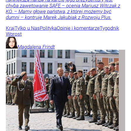
chyba zawetowanie SAFE – ocenia Mariusz Witczak z
KO. – Mamy głowę państwa, z której możemy być
dumni – kontruje Marek Jakubiak z Rozwoju Plus.
Kraj
Tylko u Nas
Polityka
Opinie i komentarze
Tygodnik
Wprost
Magdalena
Frindt