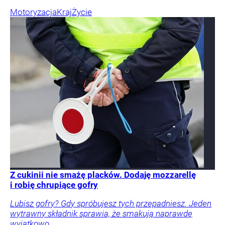
Motoryzacja
Kraj
Życie
Z cukinii nie smażę placków. Dodaję mozzarellę
i robię chrupiące gofry
Lubisz gofry? Gdy spróbujesz tych przepadniesz. Jeden
wytrawny składnik sprawia, że smakują naprawdę
wyjątkowo.