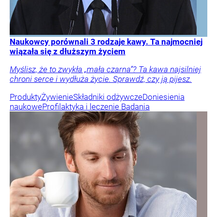
Naukowcy porównali 3 rodzaje kawy. Ta najmocniej
wiązała się z dłuższym życiem
Myślisz, że to zwykła „mała czarna”? Ta kawa najsilniej
chroni serce i wydłuża życie. Sprawdź, czy ją pijesz.
Produkty
Żywienie
Składniki odżywcze
Doniesienia
naukowe
Profilaktyka i leczenie
Badania