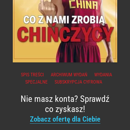
SPIS TREŚCI
ARCHIWUM WYDAŃ
WYDANIA
SPECJALNE
SUBSKRYPCJA CYFROWA
Nie masz konta? Sprawdź
co zyskasz!
Zobacz ofertę dla Ciebie