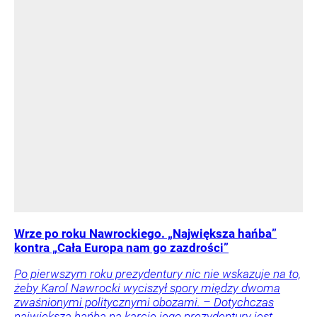
Wrze po roku Nawrockiego. „Największa hańba”
kontra „Cała Europa nam go zazdrości”
Po pierwszym roku prezydentury nic nie wskazuje na to,
żeby Karol Nawrocki wyciszył spory między dwoma
zwaśnionymi politycznymi obozami. – Dotychczas
największą hańbą na karcie jego prezydentury jest