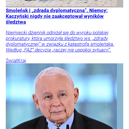
Smoleńsk i „zdrada dyplomatyczna”. Niemcy:
Kaczyński nigdy nie zaakceptował wyników
śledztwa
Niemiecki dziennik odniósł się do wyroku polskiej
prokuratury, która umorzyła śledztwo ws. „zdrady
dyplomatycznej” w związku z katastrofą smoleńską.
Według „FAZ” decyzja „raczej nie uspokoi sytuacji”.
Świat
Kraj