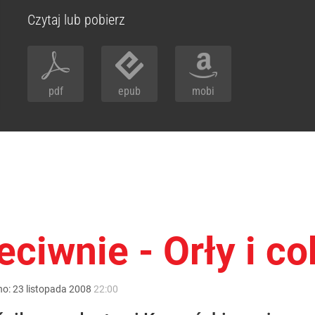
Czytaj lub pobierz
pdf
epub
mobi
ciwnie - Orły i co
no:
23
listopada
2008
22:00