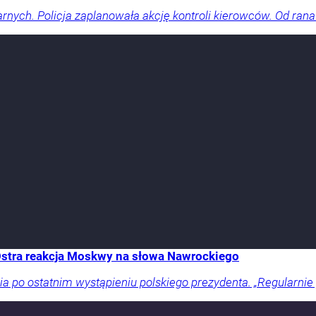
arnych. Policja zaplanowała akcję kontroli kierowców. Od rana
 Ostra reakcja Moskwy na słowa Nawrockiego
a po ostatnim wystąpieniu polskiego prezydenta. „Regularnie 