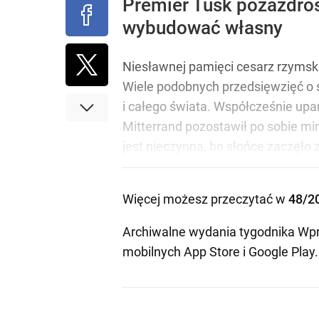
Premier Tusk pozazdroś
wybudować własny
Niesławnej pamięci cesarz rzymski
Wiele podobnych przedsięwzięć o 
i całego świata. Współcześnie upam
Mitterrand pozostawił po sobie min
jest nieczynna, bo słońce zaczęło 
Więcej możesz przeczytać w
48/2
Archiwalne wydania tygodnika Wpr
mobilnych
App Store
i
Google Play
.