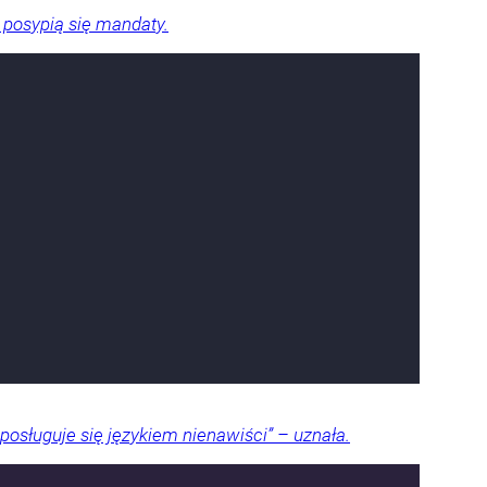
 posypią się mandaty.
posługuje się językiem nienawiści” – uznała.