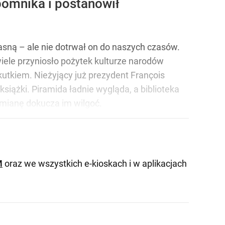
pomnika i postanowił
asną – ale nie dotrwał on do naszych czasów.
ele przyniosło pożytek kulturze narodów
kutkiem. Nieżyjący już prezydent François
siążki. Piramida ładnie wygląda, a biblioteka
odmianę dokucza im wilgoć.
M
oraz we wszystkich e-kioskach i w aplikacjach