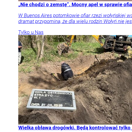
„Nie chodzi o zemstę”. Mocny apel w sprawie ofia
W Buenos Aires potomkowie ofiar rzezi wołyńskiej w
dramat przypomina, że dla wielu rodzin Wołyń nie jest
Tylko u Nas
Wielka obława drogówki. Będą kontrolować tylko