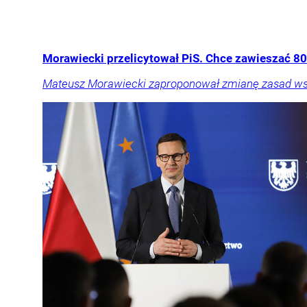
Morawiecki przelicytował PiS. Chce zawieszać 800
Mateusz Morawiecki zaproponował zmianę zasad wspie