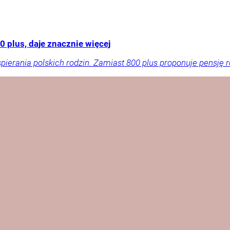
 plus, daje znacznie więcej
rania polskich rodzin. Zamiast 800 plus proponuje pensję ro