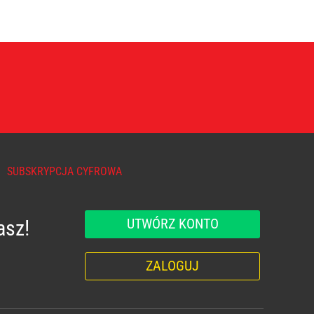
SUBSKRYPCJA CYFROWA
UTWÓRZ KONTO
asz!
ZALOGUJ