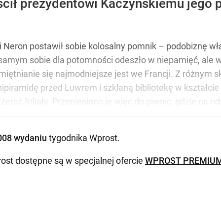
cił prezydentowi Kaczyńskiemu jego 
 Neron postawił sobie kolosalny pomnik – podobiznę wł
samym sobie dla potomności odeszło w niepamięć, ale wi
iętnianie się najmodniejsze jest we Francji. Z różnym s
ipiramidę przed Luwrem i szklaną bibliotekę w kształcie k
zżerać foliały. Przeniesiono je więc do piwnic, gdzie na 
008 wydaniu
tygodnika Wprost
.
ost dostępne są w specjalnej ofercie
WPROST PREMIU