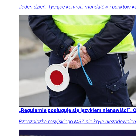
Jeden dzień. Tysiące kontroli, mandatów i punktów k
„Regularnie posługuje się językiem nienawiści”.
Rzeczniczka rosyjskiego MSZ nie kryje niezadowoleni