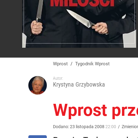
Wprost
/
Tygodnik Wprost
Autor:
Krystyna Grzybowska
Wprost prze
Dodano:
23
listopada
2008
22:00
/
Zmienio