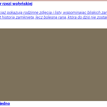
r rzezi wołyńskiej
ciąż pokazują rodzinne zdjęcia i listy, wspominając bliskich
 historią zamkniętą, lecz bolesną raną, która do dziś nie zosta
 jedno