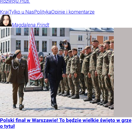
Rozwoju Plus.
Kraj
Tylko u Nas
Polityka
Opinie i komentarze
Magdalena
Frindt
Polski finał w Warszawie! To będzie wielkie święto w grze
o tytuł