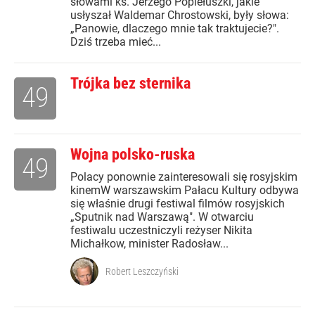
słowami ks. Jerzego Popiełuszki, jakie
usłyszał Waldemar Chrostowski, były słowa:
„Panowie, dlaczego mnie tak traktujecie?".
Dziś trzeba mieć...
Trójka bez sternika
49
Wojna polsko-ruska
49
Polacy ponownie zainteresowali się rosyjskim
kinemW warszawskim Pałacu Kultury odbywa
się właśnie drugi festiwal filmów rosyjskich
„Sputnik nad Warszawą". W otwarciu
festiwalu uczestniczyli reżyser Nikita
Michałkow, minister Radosław...
Robert Leszczyński