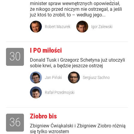
minister spraw wewnętrznych opowiedział,
że nikogo przed niczym nie ostrzegał, a jeśli
już ktoś to zrobił, to – według jego...
Robert Mazurek
Igor Zalewski
I PO miłości
30
Donald Tusk i Grzegorz Schetyna już utoczyli
sobie krwi, a będzie jeszcze ostrzej
Jan Piński
Sergiusz Sachno
Rafał Przedmojski
Ziobro bis
36
Zbigniew Ćwiąkalski i Zbigniew Ziobro różnią
się tylko wzrostem