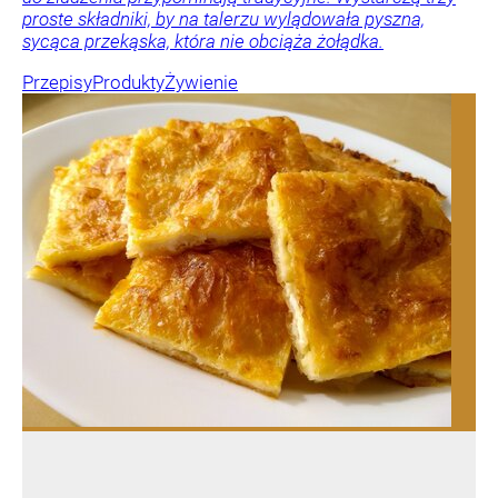
proste składniki, by na talerzu wylądowała pyszna,
sycąca przekąska, która nie obciąża żołądka.
Przepisy
Produkty
Żywienie