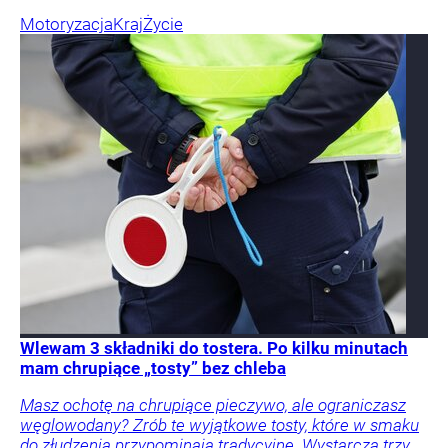
Motoryzacja
Kraj
Życie
Wlewam 3 składniki do tostera. Po kilku minutach
mam chrupiące „tosty” bez chleba
Masz ochotę na chrupiące pieczywo, ale ograniczasz
węglowodany? Zrób te wyjątkowe tosty, które w smaku
do złudzenia przypominają tradycyjne. Wystarczą trzy