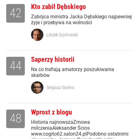
Kto zabił Dębskiego
42
Zabójca ministra Jacka Dębskiego najpewniej
żyje i przebywa na wolności
Leszek Szymowski
Saperzy historii
44
Na co trafiają amatorzy poszukiwania
skarbów
Sergiusz Sachno
Wprost z blogu
48
Historia najnowszaZmowa
milczeniaAleksander Ścios
www.cogito62.salon24.plPodobno ostatnimi