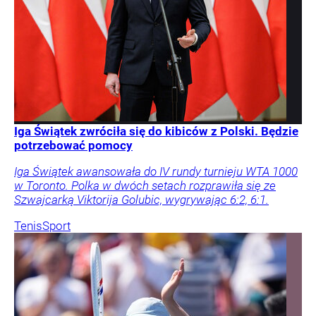
Iga Świątek zwróciła się do kibiców z Polski. Będzie
potrzebować pomocy
Iga Świątek awansowała do IV rundy turnieju WTA 1000
w Toronto. Polka w dwóch setach rozprawiła się ze
Szwajcarką Viktorija Golubic, wygrywając 6:2, 6:1.
Tenis
Sport