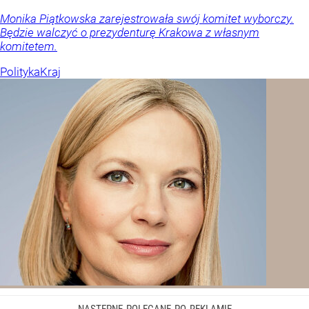
Monika Piątkowska zarejestrowała swój komitet wyborczy.
Będzie walczyć o prezydenturę Krakowa z własnym
komitetem.
Polityka
Kraj