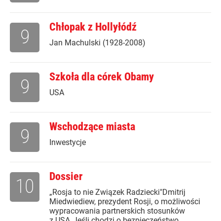
Chłopak z Hollyłódź
9
Jan Machulski (1928-2008)
Szkoła dla córek Obamy
9
USA
Wschodzące miasta
9
Inwestycje
Dossier
10
„Rosja to nie Związek Radziecki"Dmitrij
Miedwiediew, prezydent Rosji, o możliwości
wypracowania partnerskich stosunków
z USA„Jeśli chodzi o bezpieczeństwo