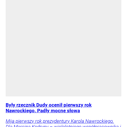
Były rzecznik Dudy ocenił pierwszy rok
Nawrockiego. Padły mocne słowa
Mija pierwszy rok prezydentury Karola Nawrockiego.
Dla Marcina Kędryny – wieloletniego współpracownika i