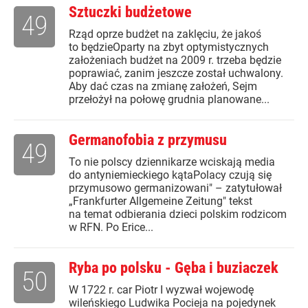
Sztuczki budżetowe
49
Rząd oprze budżet na zaklęciu, że jakoś
to będzieOparty na zbyt optymistycznych
założeniach budżet na 2009 r. trzeba będzie
poprawiać, zanim jeszcze został uchwalony.
Aby dać czas na zmianę założeń, Sejm
przełożył na połowę grudnia planowane...
Germanofobia z przymusu
49
To nie polscy dziennikarze wciskają media
do antyniemieckiego kątaPolacy czują się
przymusowo germanizowani" – zatytułował
„Frankfurter Allgemeine Zeitung" tekst
na temat odbierania dzieci polskim rodzicom
w RFN. Po Erice...
Ryba po polsku - Gęba i buziaczek
50
W 1722 r. car Piotr I wyzwał wojewodę
wileńskiego Ludwika Pocieja na pojedynek