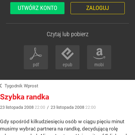
UTWÓRZ KONTO
ZALOGUJ
Czytaj lub pobierz
pdf
epub
mobi
Tygodnik Wprost
Szybka randka
23
listopada
2008
22:00
/
23
listopada
2008
22:00
Gdy spośród kilkudziesięciu osób w ciągu pięciu minut
musimy wybrać partnera na randkę, decydującą rolę