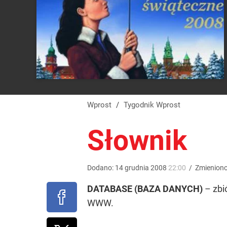
Wprost
/
Tygodnik Wprost
Słownik
Dodano:
14
grudnia
2008
22:00
/
Zmienion
DATABASE (BAZA DANYCH)
– zbi
WWW.