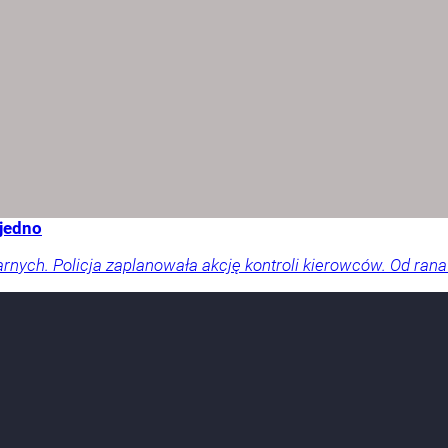
 jedno
arnych. Policja zaplanowała akcję kontroli kierowców. Od rana