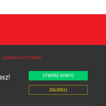
SUBSKRYPCJA CYFROWA
UTWÓRZ KONTO
asz!
ZALOGUJ