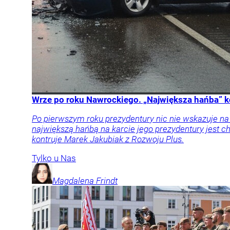
Wrze po roku Nawrockiego. „Największa hańba” k
Po pierwszym roku prezydentury nic nie wskazuje n
największą hańbą na karcie jego prezydentury jest
kontruje Marek Jakubiak z Rozwoju Plus.
Tylko u Nas
Magdalena
Frindt