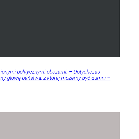
nionymi politycznymi obozami. – Dotychczas
amy głowę państwa, z której możemy być dumni –