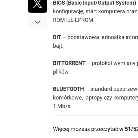
BIOS (Basic Input/Output System)
konfigurację, start komputera or
ROM lub EPROM.
BIT
– podstawowa jednostka informa
bajt.
BITTORRENT
– protokół wymiany p
plików.
BLUETOOTH
– standard bezprzewo
komórkowe, laptopy czy komputery.
1 Mb/s.
Więcej możesz przeczytać w
51/5