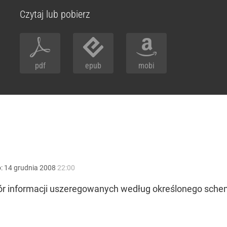
Czytaj lub pobierz
pdf
epub
mobi
o:
14
grudnia
2008
22:00
ór informacji uszeregowanych według określonego schema