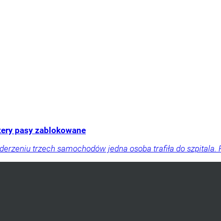
tery pasy zablokowane
zderzeniu trzech samochodów jedna osoba trafiła do szpital