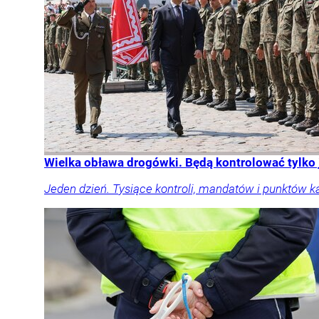
Wielka obława drogówki. Będą kontrolować tylko
Jeden dzień. Tysiące kontroli, mandatów i punktów k