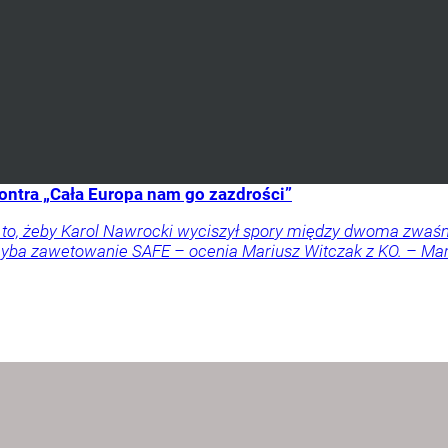
ontra „Cała Europa nam go zazdrości”
a to, żeby Karol Nawrocki wyciszył spory między dwoma zwaś
 chyba zawetowanie SAFE – ocenia Mariusz Witczak z KO. – M