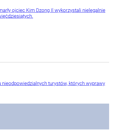
arły ojciec Kim Dzong Il wykorzystali nielegalnie
więćdziesiątych.
 nieodpowiedzialnych turystów, których wyprawy