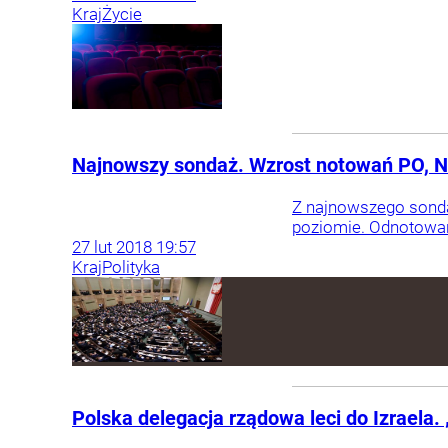
Kraj
Życie
Najnowszy sondaż. Wzrost notowań PO, 
Z najnowszego sonda
poziomie. Odnotowano
27
lut
2018
19:57
Kraj
Polityka
Polska delegacja rządowa leci do Izraela.