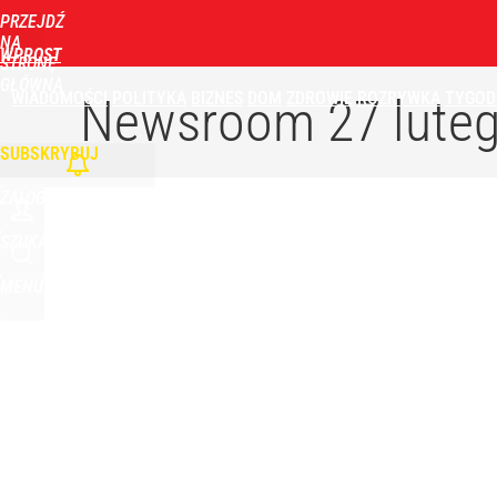
PRZEJDŹ
NA
WPROST
STRONĘ
GŁÓWNĄ
WIADOMOŚCI
POLITYKA
BIZNES
DOM
ZDROWIE
ROZRYWKA
TYGOD
Newsroom
27 lute
SUBSKRYBUJ
ZALOGUJ
SZUKAJ
MENU