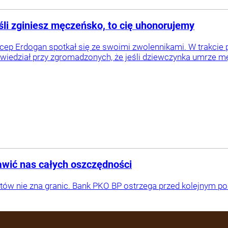
śli zginiesz męczeńsko, to cię uhonorujemy
ecep Erdogan spotkał się ze swoimi zwolennikami. W trakci
wiedział przy zgromadzonych, że jeśli dziewczynka umrze 
wić nas całych oszczędności
w nie zna granic. Bank PKO BP ostrzega przed kolejnym po