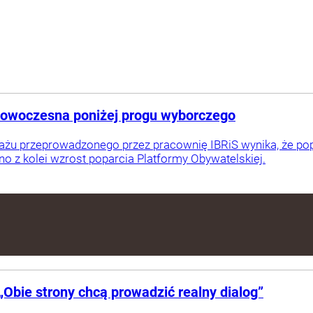
Nowoczesna poniżej progu wyborczego
żu przeprowadzonego przez pracownię IBRiS wynika, że pop
 z kolei wzrost poparcia Platformy Obywatelskiej.
 „Obie strony chcą prowadzić realny dialog”