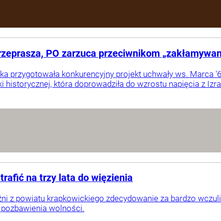
rzeprasza, PO zarzuca przeciwnikom „zakłamywanie
a przygotowała konkurencyjny projekt uchwały ws. Marca '68
ki historycznej, która doprowadziła do wzrostu napięcia z Izr
rafić na trzy lata do więzienia
ni z powiatu krapkowickiego zdecydowanie za bardzo wczuli 
at pozbawienia wolności.