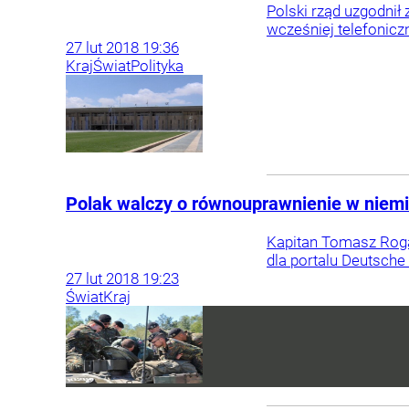
Polski rząd uzgodnił 
wcześniej telefonicz
27
lut
2018
19:36
Kraj
Świat
Polityka
Polak walczy o równouprawnienie w niemie
Kapitan Tomasz Roga
dla portalu Deutsche 
27
lut
2018
19:23
Świat
Kraj