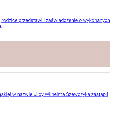
a, rodzice przedstawili zaświadczenie o wykonanych
a.
skiej w nazwie ulicy Wilhelma Szewczyka zastąpił