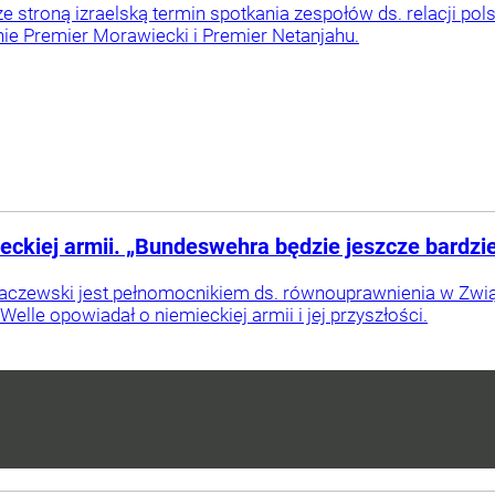
ze stroną izraelską termin spotkania zespołów ds. relacji pol
nie Premier Morawiecki i Premier Netanjahu.
ckiej armii. „Bundeswehra będzie jeszcze bardzie
czewski jest pełnomocnikiem ds. równouprawnienia w Zwią
Welle opowiadał o niemieckiej armii i jej przyszłości.