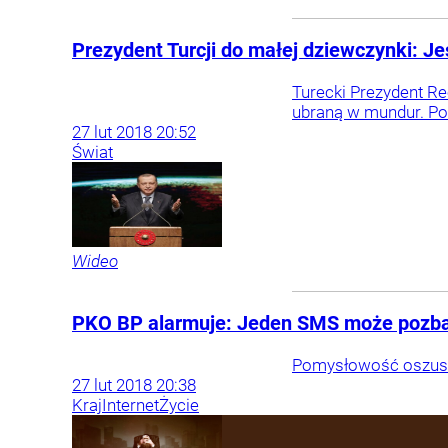
Prezydent Turcji do małej dziewczynki: Je
Turecki Prezydent R
ubraną w mundur. Po
27
lut
2018
20:52
Świat
Wideo
PKO BP alarmuje: Jeden SMS może pozba
Pomysłowość oszustó
27
lut
2018
20:38
Kraj
Internet
Życie