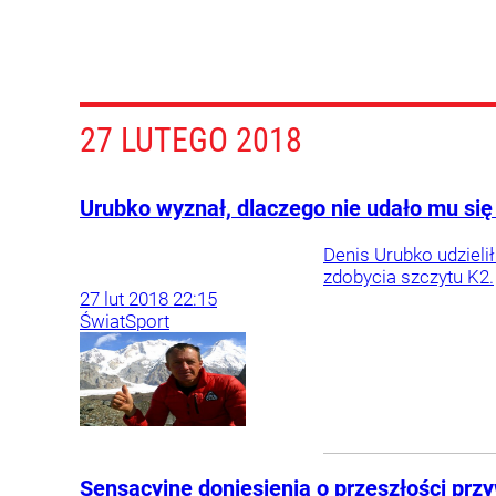
27 LUTEGO 2018
Urubko wyznał, dlaczego nie udało mu się
Denis Urubko udzieli
zdobycia szczytu K2.
27
lut
2018
22:15
Świat
Sport
Sensacyjne doniesienia o przeszłości pr