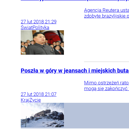
Agencja Reutera usta
zdobyte brazylijskie 
27
lut
2018
21:29
Świat
Polityka
Poszła w góry w jeansach i miejskich bu
Mimo ostrzeżeń rato
mogą się zakończyć t
27
lut
2018
21:07
Kraj
Życie