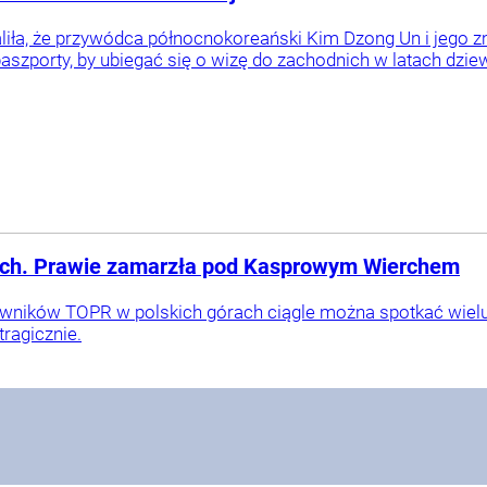
liła, że przywódca północnokoreański Kim Dzong Un i jego zm
paszporty, by ubiegać się o wizę do zachodnich w latach dzie
tach. Prawie zamarzła pod Kasprowym Wierchem
wników TOPR w polskich górach ciągle można spotkać wielu
ragicznie.