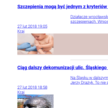
Szczepienia mogą być jednym z kryteriów 
Działacze wrocławski
szczepieniach. Wnios
27
lut
2018
19:05
Kraj
Ciąg dalszy dekomunizacji ulic. Śląskiego 
Na Śląsku w dalszym 
Jerzy Drażyk. To nie
27
lut
2018
18:58
Kraj