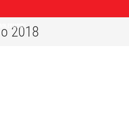
NIK
PREMIUM
go 2018