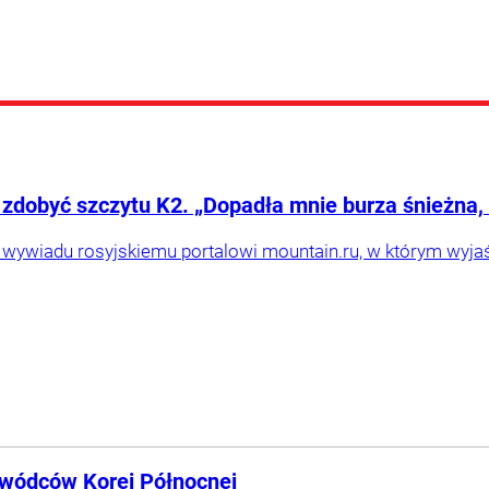
 zdobyć szczytu K2. „Dopadła mnie burza śnieżna,
ł wywiadu rosyjskiemu portalowi mountain.ru, w którym wyj
zywódców Korei Północnej