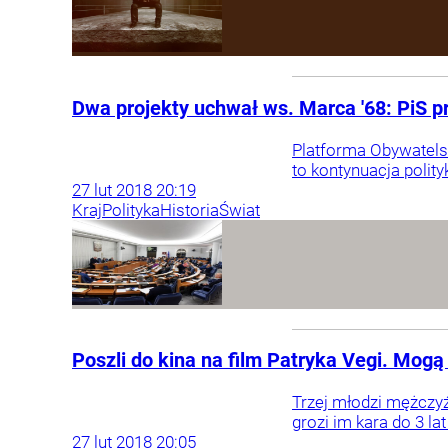
Dwa projekty uchwał ws. Marca '68: PiS p
Platforma Obywatelsk
to kontynuacja polity
27
lut
2018
20:19
Kraj
Polityka
Historia
Świat
Poszli do kina na film Patryka Vegi. Mogą t
Trzej młodzi mężczyź
grozi im kara do 3 l
27
lut
2018
20:05