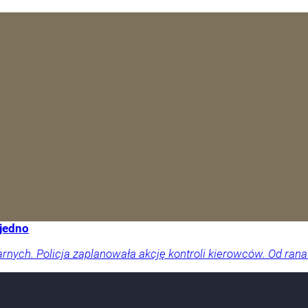
 jedno
arnych. Policja zaplanowała akcję kontroli kierowców. Od rana