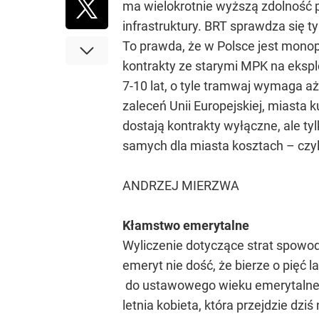
ma wielokrotnie wyższą zdolność pr
infrastruktury. BRT sprawdza się 
To prawda, że w Polsce jest monop
kontrakty ze starymi MPK na eksplo
7-10 lat, o tyle tramwaj wymaga aż
zaleceń Unii Europejskiej, miasta
dostają kontrakty wyłączne, ale ty
samych dla miasta kosztach – czyli
ANDRZEJ MIERZWA
Kłamstwo emerytalne
Wyliczenie dotyczące strat spowo
emeryt nie dość, że bierze o pięć l
do ustawowego wieku emerytalnego 
letnia kobieta, która przejdzie dz