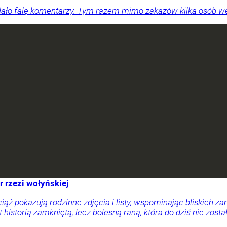
ało falę komentarzy. Tym razem mimo zakazów kilka osób wesz
r rzezi wołyńskiej
ciąż pokazują rodzinne zdjęcia i listy, wspominając bliskich
 historią zamkniętą, lecz bolesną raną, która do dziś nie zosta