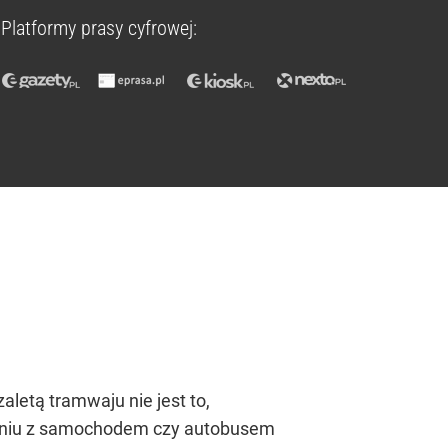
Platformy prasy cyfrowej:
letą tramwaju nie jest to,
wnaniu z samochodem czy autobusem