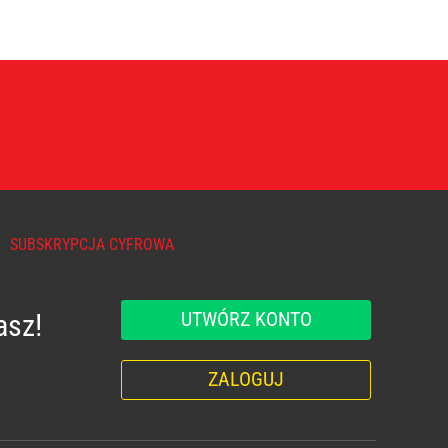
SUBSKRYPCJA CYFROWA
UTWÓRZ KONTO
asz!
ZALOGUJ