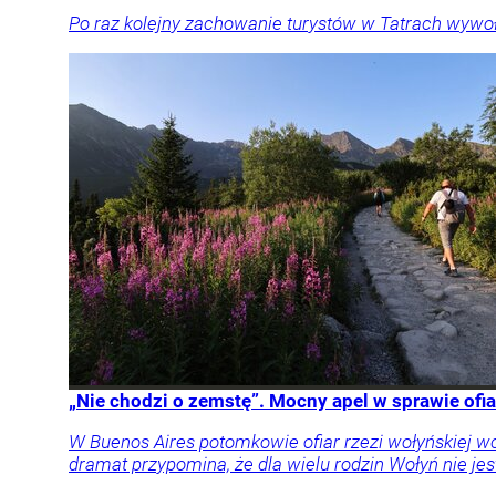
Po raz kolejny zachowanie turystów w Tatrach wywoł
„Nie chodzi o zemstę”. Mocny apel w sprawie ofia
W Buenos Aires potomkowie ofiar rzezi wołyńskiej w
dramat przypomina, że dla wielu rodzin Wołyń nie jest