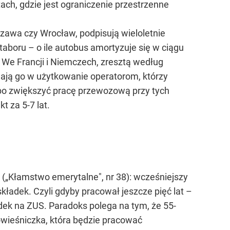
ach, gdzie jest ograniczenie przestrzenne
szawa czy Wrocław, podpisują wieloletnie
taboru – o ile autobus amortyzuje się w ciągu
. We Francji i Niemczech, zresztą według
dają go w użytkowanie operatorom, którzy
 albo zwiększyć pracę przewozową przy tych
t za 5-7 lat.
(„Kłamstwo emerytalne", nr 38): wcześniejszy
 składek. Czyli gdyby pracował jeszcze pięć lat –
dek na ZUS. Paradoks polega na tym, że 55-
rówieśniczka, która będzie pracować