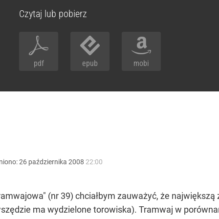
Czytaj lub pobierz
pdf
epub
mobi
niono:
26
października
2008
22:00
amwajowa" (nr 39) chciałbym zauważyć, że największą za
nie wszędzie ma wydzielone torowiska). Tramwaj w poró