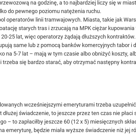
zewozową na godzinę, a to najbardziej liczy się w miast
tylko do pewnego poziomu natężenia ruchu.
ol operatorów linii tramwajowych. Miasta, takie jak War
atację starych tras i zrzucają na MPK ciężar kupowania 
 20-25 lat, więc operatorzy żądają dłuższych kontraktów
 kupują same lub z pomocą banków komercyjnych tabor i 
lko na 5-7 lat – mają w tym czasie albo obniżyć koszty,
 trzeba się bardzo starać, aby otrzymać następny kontrak
dowanych wcześniejszymi emeryturami trzeba uzupełnić 
at dłużej świadczenie, to jeszcze przez ten czas nie płaci
– to zapłaciłby jeszcze 60 (12 x 5) miesięcznych skła
iś na emeryturę, będzie miała wyższe świadczenie niż jej 