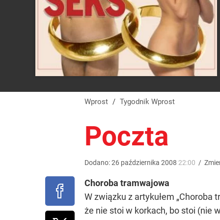
Wprost
/
Tygodnik Wprost
Poczta
Dodano:
26
października
2008
22:00
/
Zmie
Choroba tramwajowa
W związku z artykułem „Choroba tr
że nie stoi w korkach, bo stoi (