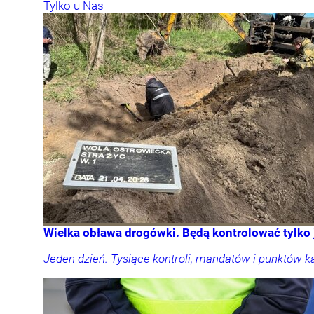
Tylko u Nas
Wielka obława drogówki. Będą kontrolować tylko
Jeden dzień. Tysiące kontroli, mandatów i punktów k