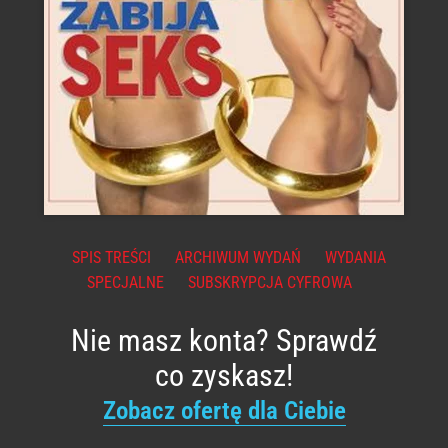
SPIS TREŚCI
ARCHIWUM WYDAŃ
WYDANIA
SPECJALNE
SUBSKRYPCJA CYFROWA
Nie masz konta? Sprawdź
co zyskasz!
Zobacz ofertę dla Ciebie