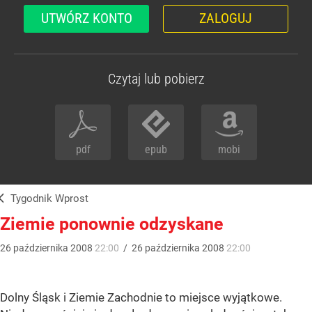
UTWÓRZ KONTO
ZALOGUJ
Czytaj lub pobierz
pdf
epub
mobi
Tygodnik Wprost
Ziemie ponownie odzyskane
26
października
2008
22:00
/
26
października
2008
22:00
Dolny Śląsk i Ziemie Zachodnie to miejsce wyjątkowe.