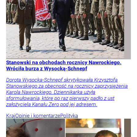
Stanowski na obchodach rocznicy Nawrockiego.
Wróciła burza z Wysocką-Schnepf
Dorota Wysocka-Schnepf skrytykowała Krzysztofa
Stanowskiego za obecność na rocznicy zaprzysiężenia
Karola Nawrockiego. Dziennikarka użyła
sformułowania, które po raz pierwszy padło z ust
założyciela Kanału Zero pod jej adresem.
Kraj
Opinie i komentarze
Polityka