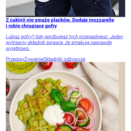
Z cukinii nie smażę placków. Dodaję mozzarellę
i robię chrupiące gofry
Lubisz gofry? Gdy spróbujesz tych przepadniesz. Jeden
wytrawny składnik sprawia, że smakują naprawdę
wyjątkowo.
Przepisy
Żywienie
Składniki odżywcze