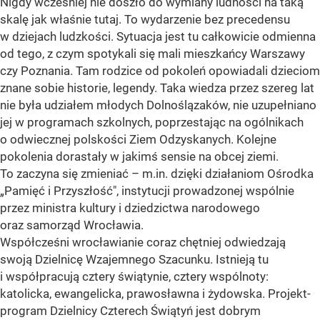
Nigdy wcześniej nie doszło do wymiany ludności na taką
skalę jak właśnie tutaj. To wydarzenie bez precedensu
w dziejach ludzkości. Sytuacja jest tu całkowicie odmienna
od tego, z czym spotykali się mali mieszkańcy Warszawy
czy Poznania. Tam rodzice od pokoleń opowiadali dzieciom
znane sobie historie, legendy. Taka wiedza przez szereg lat
nie była udziałem młodych Dolnoślązaków, nie uzupełniano
jej w programach szkolnych, poprzestając na ogólnikach
o odwiecznej polskości Ziem Odzyskanych. Kolejne
pokolenia dorastały w jakimś sensie na obcej ziemi.
To zaczyna się zmieniać – m.in. dzięki działaniom Ośrodka
„Pamięć i Przyszłość", instytucji prowadzonej wspólnie
przez ministra kultury i dziedzictwa narodowego
oraz samorząd Wrocławia.
Współcześni wrocławianie coraz chętniej odwiedzają
swoją Dzielnicę Wzajemnego Szacunku. Istnieją tu
i współpracują cztery świątynie, cztery wspólnoty:
katolicka, ewangelicka, prawosławna i żydowska. Projekt-
program Dzielnicy Czterech Świątyń jest dobrym