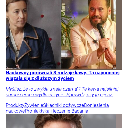
Naukowcy porównali 3 rodzaje kawy. Ta najmocniej
wiązała się z dłuższym życiem
Myślisz, że to zwykła „mała czarna”? Ta kawa najsilniej
chroni serce i wydłuża życie. Sprawdź, czy ją pijesz.
Produkty
Żywienie
Składniki odżywcze
Doniesienia
naukowe
Profilaktyka i leczenie
Badania