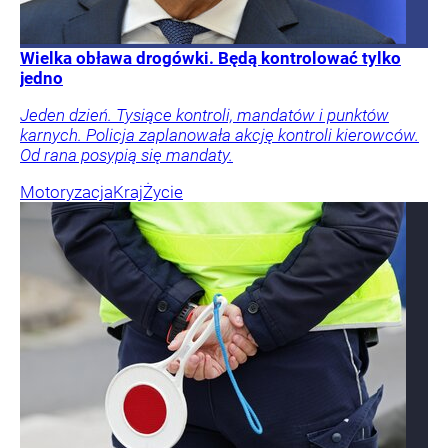
Wielka obława drogówki. Będą kontrolować tylko
jedno
Jeden dzień. Tysiące kontroli, mandatów i punktów
karnych. Policja zaplanowała akcję kontroli kierowców.
Od rana posypią się mandaty.
Motoryzacja
Kraj
Życie