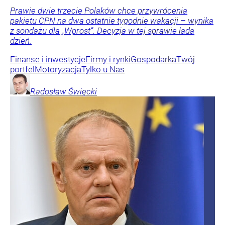
Prawie dwie trzecie Polaków chce przywrócenia
pakietu CPN na dwa ostatnie tygodnie wakacji – wynika
z sondażu dla „Wprost”. Decyzja w tej sprawie lada
dzień.
Finanse i inwestycje
Firmy i rynki
Gospodarka
Twój
portfel
Motoryzacja
Tylko u Nas
Radosław
Święcki