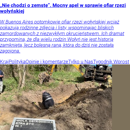
„Nie chodzi o zemstę”. Mocny apel w sprawie ofiar rzezi
wołyńskiej
W Buenos Aires potomkowie ofiar rzezi wołyńskiej wciąż
pokazują rodzinne zdjęcia i listy, wspominając bliskich
zamordowanych z niezwykłym okrucieństwem. Ich dramat
przypomina, że dla wielu rodzin Wołyń nie jest historią
zamkniętą, lecz bolesną raną, która do dziś nie została
zagojona.
Kraj
Polityka
Opinie i komentarze
Tylko u Nas
Tygodnik Wprost