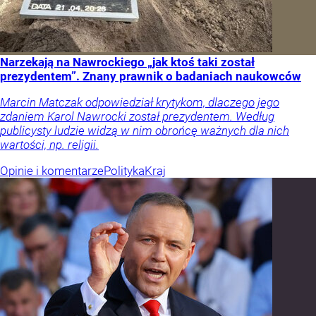
Narzekają na Nawrockiego „jak ktoś taki został
prezydentem”. Znany prawnik o badaniach naukowców
Marcin Matczak odpowiedział krytykom, dlaczego jego
zdaniem Karol Nawrocki został prezydentem. Według
publicysty ludzie widzą w nim obrońcę ważnych dla nich
wartości, np. religii.
Opinie i komentarze
Polityka
Kraj