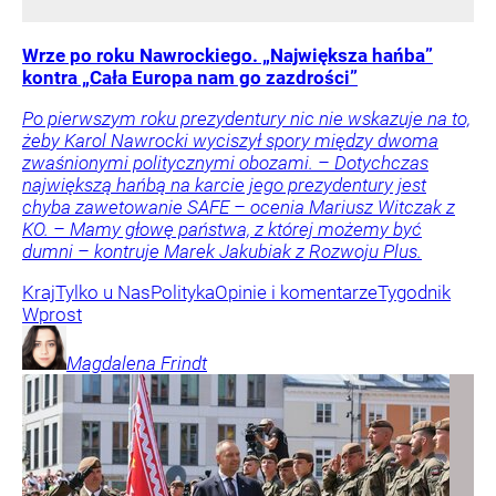
Wrze po roku Nawrockiego. „Największa hańba”
kontra „Cała Europa nam go zazdrości”
Po pierwszym roku prezydentury nic nie wskazuje na to,
żeby Karol Nawrocki wyciszył spory między dwoma
zwaśnionymi politycznymi obozami. – Dotychczas
największą hańbą na karcie jego prezydentury jest
chyba zawetowanie SAFE – ocenia Mariusz Witczak z
KO. – Mamy głowę państwa, z której możemy być
dumni – kontruje Marek Jakubiak z Rozwoju Plus.
Kraj
Tylko u Nas
Polityka
Opinie i komentarze
Tygodnik
Wprost
Magdalena
Frindt