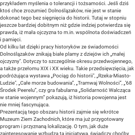
przykładem myślenia o tolerancji i tożsamości. Jeśli dziś
ktoś chce zrozumieć Dolnoślązaków, nie jest w stanie
dokonać tego bez sięgnięcia do historii. Tutaj w stopniu
jeszcze bardziej dobitnym niż gdzie indziej potwierdza się
prawda, iż mała ojczyzna to m.in. wspólnota doświadczeń
i pamięci.
Od kilku lat dzięki pracy historyków ze świadomości
Dolnoślązaków znikają białe plamy z dziejów ich „małej
ojczyzny". Dotyczy to szczególnie okresu przedwojennego,
a także przełomu XIX i XX wieku. Takie przedsięwzięcia, jak
podróżująca wystawa „Pociąg do historii", „Rzeka-Miasto-
Ludzie", „Całe morze budowania”, „Tramwaj Wolności”, „’68
Środek Peerelu”, czy gra fabularna „Solidarność Walcząca
w stanie wojennym” pokazują, iż historia powojenna jest
nie mniej fascynująca.
Prezentacją tego obszaru historii zajmie się wkrótce
Muzeum Ziem Zachodnich, które ma już przygotowany
program i przyznaną lokalizację. O tym, jak duże
zainteresowanie wzbudza ta inicjatywa, świadczy choćby