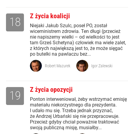
Z życia koalicji
18
Niejaki Jakub Szulc, poseł PO, został
wiceministrem zdrowia. Ten długi (przecież
nie napiszemy wielki – od wielkości to jest
tam Grześ Schetyna) człowiek ma wiele zalet,
z których największą jest to, że może sięgać
po butelki na pawlaczu bez...
Robert Mazurek
Igor Zalewski
Z życia opozycji
19
Ponton interweniował, żeby wstrzymać emisję
materiału niekorzystnego dla prezydenta.
I udało mu się. Trzeba jednak przyznać,
że Andrzej Urbański się nie przepracowuje.
Przecież gdyby chciał poważnie traktować
swoją publiczną misję, musiałby...