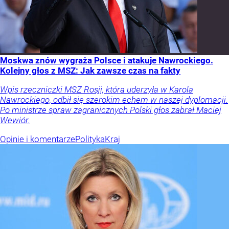
Moskwa znów wygraża Polsce i atakuje Nawrockiego.
Kolejny głos z MSZ: Jak zawsze czas na fakty
Wpis rzeczniczki MSZ Rosji, która uderzyła w Karola
Nawrockiego, odbił się szerokim echem w naszej dyplomacji.
Po ministrze spraw zagranicznych Polski głos zabrał Maciej
Wewiór.
Opinie i komentarze
Polityka
Kraj