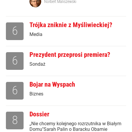
Norbert Maliszewski
Trójka zniknie z Myśliwieckiej?
6
Media
Prezydent przeprosi premiera?
6
Sondaż
Bojar na Wyspach
6
Biznes
Dossier
8
„Nie chcemy kolejnego rozrzutnika w Białym
Domu"Sarah Palin o Baracku Obamie