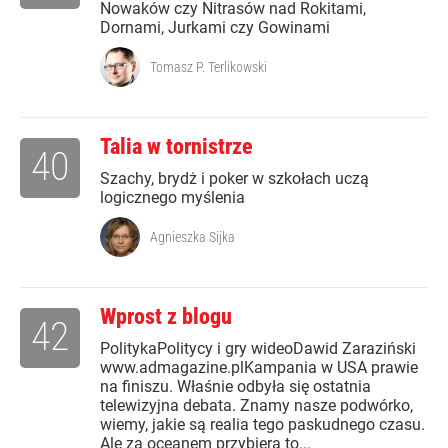
Nowaków czy Nitrasów nad Rokitami,
Dornami, Jurkami czy Gowinami
Tomasz P. Terlikowski
Talia w tornistrze
40
Szachy, brydż i poker w szkołach uczą
logicznego myślenia
Agnieszka Sijka
Wprost z blogu
42
PolitykaPolitycy i gry wideoDawid Zaraziński
www.admagazine.plKampania w USA prawie
na finiszu. Właśnie odbyła się ostatnia
telewizyjna debata. Znamy nasze podwórko,
wiemy, jakie są realia tego paskudnego czasu.
Ale za oceanem przybiera to...