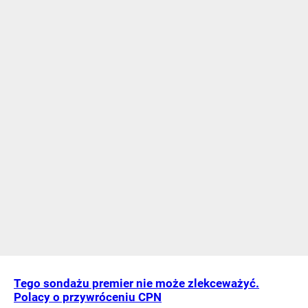
Tego sondażu premier nie może zlekceważyć.
Polacy o przywróceniu CPN