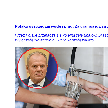
Polaku oszczędzaj wodę i prąd. Za granicą już są
Przez Polskę przetacza się kolejna fala upałów. Dras
Wyłączają elektrownie i wprowadzają zakazy.