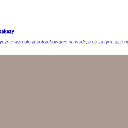
 zakazy
tycznie wzrosło zapotrzebowanie na wodę, a co za tym idzie n