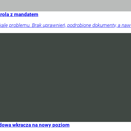
trola z mandatem
skalę problemu. Brak uprawnień, podrobione dokumenty, a na
rydowa wkracza na nowy poziom