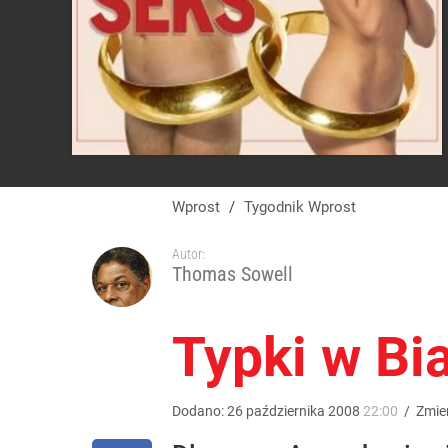
Wprost
/
Tygodnik Wprost
Autor:
Thomas Sowell
Typki w B
Dodano:
26
października
2008
22:00
/
Zmie