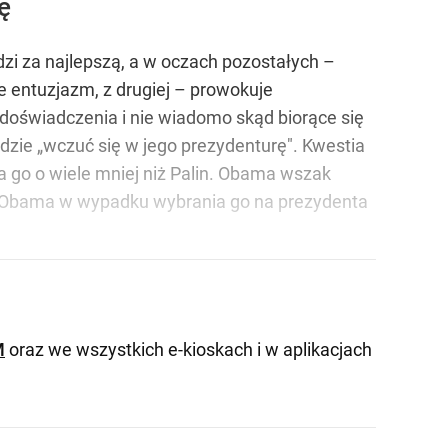
ę
dzi za najlepszą, a w oczach pozostałych –
e entuzjazm, z drugiej – prowokuje
 doświadczenia i nie wiadomo skąd biorące się
zie „wczuć się w jego prezydenturę". Kwestia
 go o wiele mniej niż Palin. Obama wszak
u. Obama w wypadku wybrania go na prezydenta
M
oraz we wszystkich e-kioskach i w aplikacjach