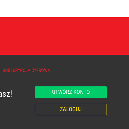
SUBSKRYPCJA CYFROWA
UTWÓRZ KONTO
asz!
ZALOGUJ