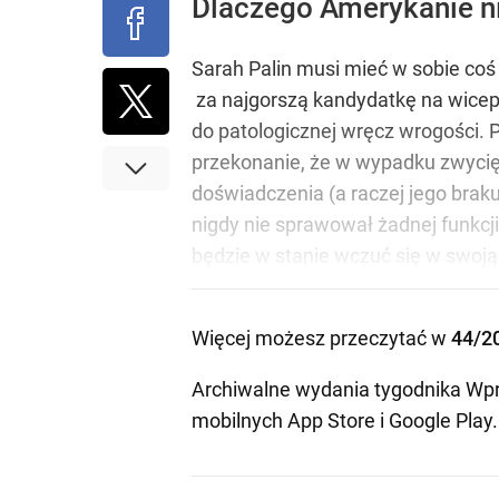
Dlaczego Amerykanie n
Sarah Palin musi mieć w sobie coś
za najgorszą kandydatkę na wicepr
do patologicznej wręcz wrogości. 
przekonanie, że w wypadku zwycię
doświadczenia (a raczej jego brak
nigdy nie sprawował żadnej funkc
będzie w stanie wczuć się w swoją 
Więcej możesz przeczytać w
44/2
Archiwalne wydania tygodnika Wpr
mobilnych
App Store
i
Google Play
.