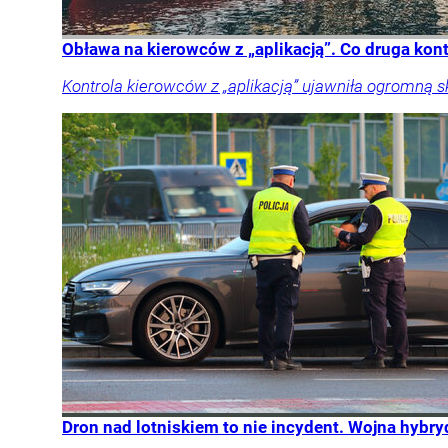
Obława na kierowców z „aplikacją”. Co druga kon
Kontrola kierowców z „aplikacją” ujawniła ogromną 
Dron nad lotniskiem to nie incydent. Wojna hyb