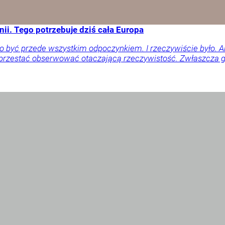
ii. Tego potrzebuje dziś cała Europa
o być przede wszystkim odpoczynkiem. I rzeczywiście było. 
 przestać obserwować otaczającą rzeczywistość. Zwłaszcza gd