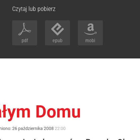
Czytaj lub pobierz
pdf
epub
mobi
iałym Domu
niono:
26
października
2008
22:00