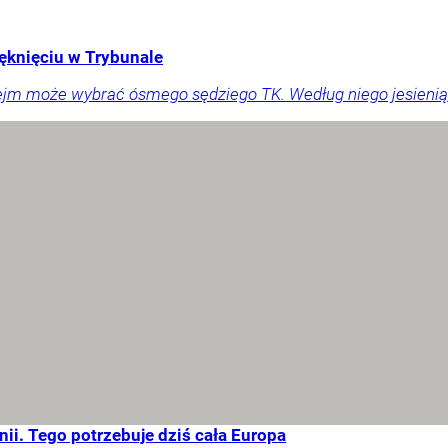
ęknięciu w Trybunale
ejm może wybrać ósmego sędziego TK. Według niego jesienią
ii. Tego potrzebuje dziś cała Europa