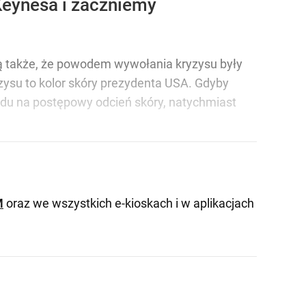
Keynesa i zaczniemy
ą także, że powodem wywołania kryzysu były
zysu to kolor skóry prezydenta USA. Gdyby
ędu na postępowy odcień skóry, natychmiast
M
oraz we wszystkich e-kioskach i w aplikacjach