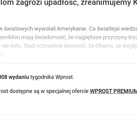
lom zagrozi upadłość, zreanimujemy 
w światowych wywołali Amerykanie. Co światlejsi wiedz
rzenikliwi mają świadomość, że najgłębsze przyczyny kry
 nie było. Stąd oczywiście pewność, że Obama, ze wzgl
a.
008 wydaniu
tygodnika Wprost
.
ost dostępne są w specjalnej ofercie
WPROST PREMIU