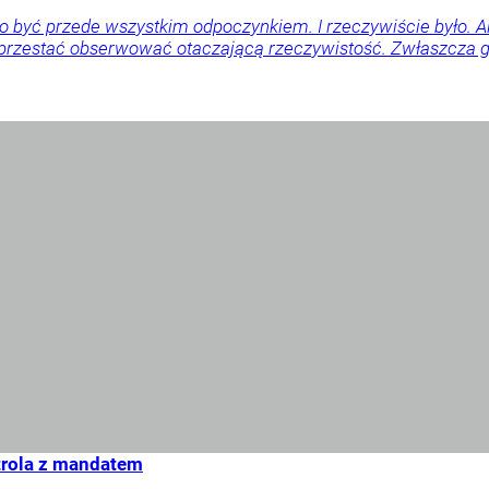
o być przede wszystkim odpoczynkiem. I rzeczywiście było. 
 przestać obserwować otaczającą rzeczywistość. Zwłaszcza gd
trola z mandatem