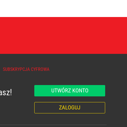
SUBSKRYPCJA CYFROWA
UTWÓRZ KONTO
asz!
ZALOGUJ