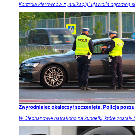
Kontrola kierowców z „aplikacją” ujawniła ogromną 
Zwyrodnialec okaleczył szczenięta. Policja posz
W Ciechanowie natrafiono na kundelki, które zostały