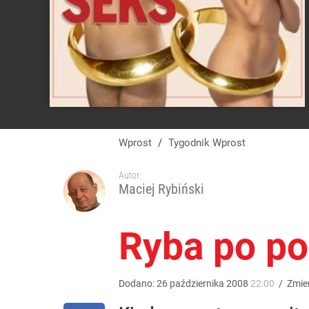
Wprost
/
Tygodnik Wprost
Autor:
Maciej Rybiński
Ryba po po
Dodano:
26
października
2008
22:00
/
Zmie