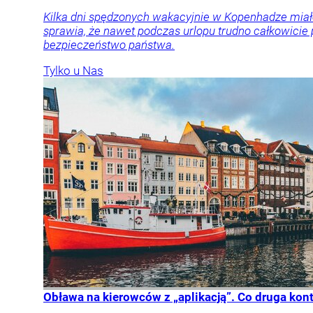
Kilka dni spędzonych wakacyjnie w Kopenhadze miał
sprawia, że nawet podczas urlopu trudno całkowicie
bezpieczeństwo państwa.
Tylko u Nas
Obława na kierowców z „aplikacją”. Co druga kon