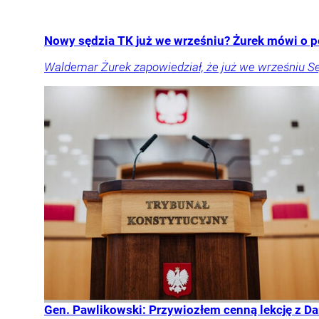
Nowy sędzia TK już we wrześniu? Żurek mówi o p
Waldemar Żurek zapowiedział, że już we wrześniu S
Gen. Pawlikowski: Przywiozłem cenną lekcję z Dan