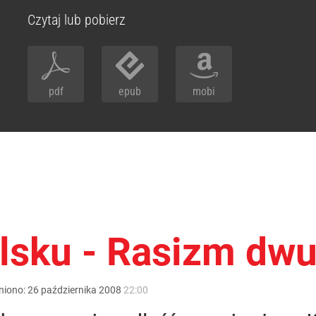
Czytaj lub pobierz
pdf
epub
mobi
lsku - Rasizm dw
niono:
26
października
2008
22:00