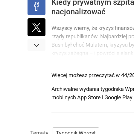
Kiedy prywatnym szpita
nacjonalizować
Wszyscy wiemy, że kryzys finansó
rządy republikanów. Najbardziej p
Bush był choć Mulatem, kryzysu by
kryzys zażegna – i powróci sielank
Więcej możesz przeczytać w
44/2
Archiwalne wydania tygodnika Wpr
mobilnych
App Store
i
Google Play
.
Tygodnik Wprost