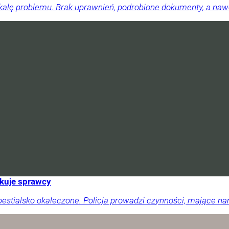
skalę problemu. Brak uprawnień, podrobione dokumenty, a na
ukuje sprawcy
 bestialsko okaleczone. Policja prowadzi czynności, mające 