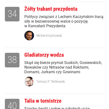
Żółty trabant prezydenta
34
Politycy związani z Lechem Kaczyńskim tracą
siły w bezsensownej walce o pozycję
w Kancelarii Prezydenta
Michał Krzymowski
Gladiatorzy wodza
38
Skąd się bierze prymat Suskich, Gosiewskich,
Nowaków czy Nitrasów nad Rokitami,
Dornami, Jurkami czy Gowinami
Tomasz P. Terlikowski
Talia w tornistrze
40
Szachy, brydż i poker w szkołach uczą