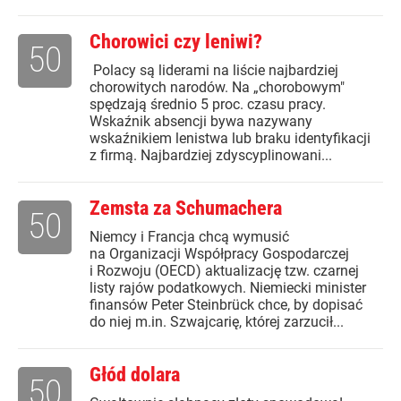
Chorowici czy leniwi?
50
Polacy są liderami na liście najbardziej
chorowitych narodów. Na „chorobowym"
spędzają średnio 5 proc. czasu pracy.
Wskaźnik absencji bywa nazywany
wskaźnikiem lenistwa lub braku identyfikacji
z firmą. Najbardziej zdyscyplinowani...
Zemsta za Schumachera
50
Niemcy i Francja chcą wymusić
na Organizacji Współpracy Gospodarczej
i Rozwoju (OECD) aktualizację tzw. czarnej
listy rajów podatkowych. Niemiecki minister
finansów Peter Steinbrück chce, by dopisać
do niej m.in. Szwajcarię, której zarzucił...
Głód dolara
50