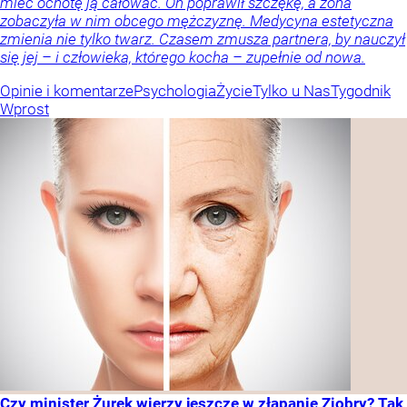
mieć ochotę ją całować. On poprawił szczękę, a żona
zobaczyła w nim obcego mężczyznę. Medycyna estetyczna
zmienia nie tylko twarz. Czasem zmusza partnera, by nauczył
się jej – i człowieka, którego kocha – zupełnie od nowa.
Opinie i komentarze
Psychologia
Życie
Tylko u Nas
Tygodnik
Wprost
Czy minister Żurek wierzy jeszcze w złapanie Ziobry? Tak