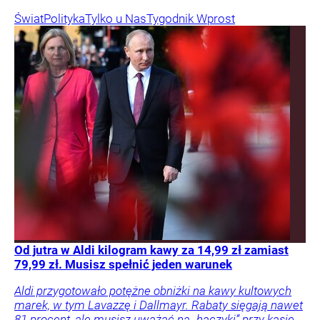
Świat
Polityka
Tylko u Nas
Tygodnik Wprost
Od jutra w Aldi kilogram kawy za 14,99 zł zamiast
79,99 zł. Musisz spełnić jeden warunek
Aldi przygotowało potężne obniżki na kawy kultowych
marek, w tym Lavazzę i Dallmayr. Rabaty sięgają nawet
81 procent, ale musisz uważać na „haczyki” przy kasie.