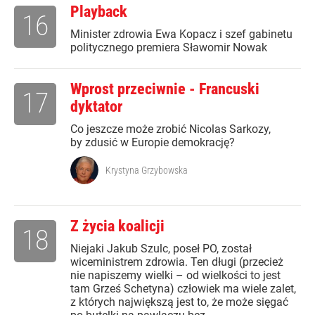
Playback
16
Minister zdrowia Ewa Kopacz i szef gabinetu
politycznego premiera Sławomir Nowak
Wprost przeciwnie - Francuski
17
dyktator
Co jeszcze może zrobić Nicolas Sarkozy,
by zdusić w Europie demokrację?
Krystyna Grzybowska
Z życia koalicji
18
Niejaki Jakub Szulc, poseł PO, został
wiceministrem zdrowia. Ten długi (przecież
nie napiszemy wielki – od wielkości to jest
tam Grześ Schetyna) człowiek ma wiele zalet,
z których największą jest to, że może sięgać