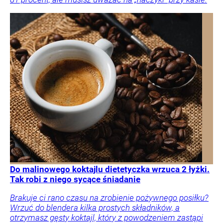
Do malinowego koktajlu dietetyczka wrzuca 2 łyżki.
Tak robi z niego sycące śniadanie
Brakuje ci rano czasu na zrobienie pożywnego posiłku?
Wrzuć do blendera kilka prostych składników, a
otrzymasz gęsty koktajl, który z powodzeniem zastąpi