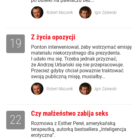
po butelki na pawlaczu bez...
Robert Mazurek
Igor Zalewski
Z życia opozycji
19
Ponton interweniował, żeby wstrzymać emisję
materiału niekorzystnego dla prezydenta.
I udało mu się. Trzeba jednak przyznać,
że Andrzej Urbański się nie przepracowuje.
Przecież gdyby chciał poważnie traktować
swoją publiczną misję, musiałby...
Robert Mazurek
Igor Zalewski
Czy małżeństwo zabija seks
22
Rozmowa z Esther Perel, amerykańską
terapeutką, autorką bestsellera „Inteligencja
erotyczna”.