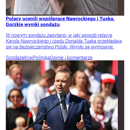
Polacy ocenili współpracę Nawrockiego i Tuska.
Gorzkie wyniki sondażu
W nowym sondażu zapytano, w jaki sposób relacje
Karola Nawrockiego i rządu Donalda Tuska przekładają
się na bezpieczeństwo Polski. Wyniki są wymowne.
Sondaże
Kraj
Polityka
Opinie i komentarze