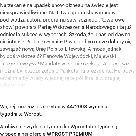
Narzekanie na upadek show-biznesu na świecie jest
nieusprawiedliwione. Na Litwie grupa showmanów
pod wodzą autora programu satyrycznego „Rowerowe
show" powołała Partię Wskrzeszenia Narodowego i ta już
odniosła sukces w wyborach. Szkoda, że u nas od dawna
nie istnieje Partia Przyjaciół Piwa, bo być może dałoby się
zawiązać nową Unię Polsko-Litewską. A może jednak
by coś wskrzesić? Panowie Wojewódzki, Majewski –
ojczyzna wzywa! Mandaty w Sejmie czekają! A przy okazji
można by jeszcze zgłosić Palikota na prezydenta. Herbowy
orzeł miałby wtedy w jednej ręce pół litra, a w drugiej
wibratorek.
Więcej możesz przeczytać w
44/2008 wydaniu
tygodnika Wprost
.
Archiwalne wydania tygodnika Wprost dostępne są
w specjalnej ofercie
WPROST PREMIUM