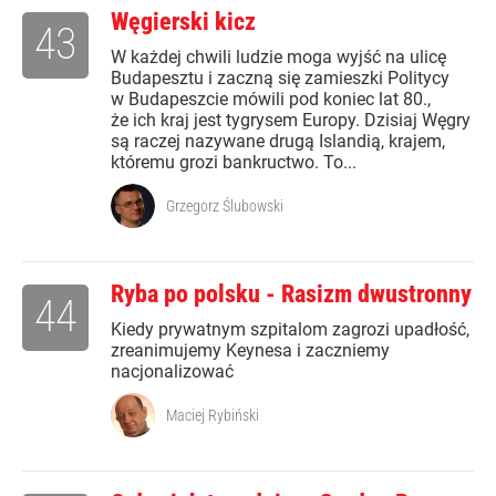
Węgierski kicz
43
W każdej chwili ludzie moga wyjść na ulicę
Budapesztu i zaczną się zamieszki Politycy
w Budapeszcie mówili pod koniec lat 80.,
że ich kraj jest tygrysem Europy. Dzisiaj Węgry
są raczej nazywane drugą Islandią, krajem,
któremu grozi bankructwo. To...
Grzegorz Ślubowski
Ryba po polsku - Rasizm dwustronny
44
Kiedy prywatnym szpitalom zagrozi upadłość,
zreanimujemy Keynesa i zaczniemy
nacjonalizować
Maciej Rybiński