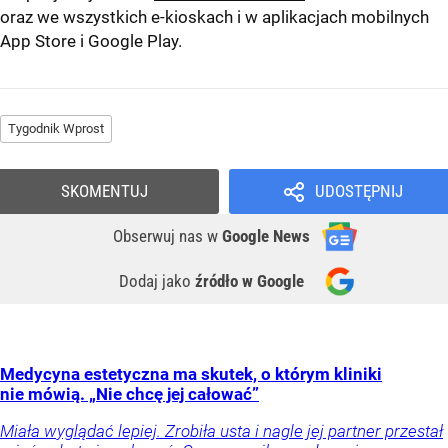
oraz we wszystkich e-kioskach i w aplikacjach mobilnych
App Store
i
Google Play
.
Tygodnik Wprost
SKOMENTUJ
UDOSTĘPNIJ
Obserwuj nas
w
Google News
Dodaj jako
źródło w Google
Medycyna estetyczna ma skutek, o którym kliniki
nie mówią. „Nie chcę jej całować”
Miała wyglądać lepiej. Zrobiła usta i nagle jej partner przestał