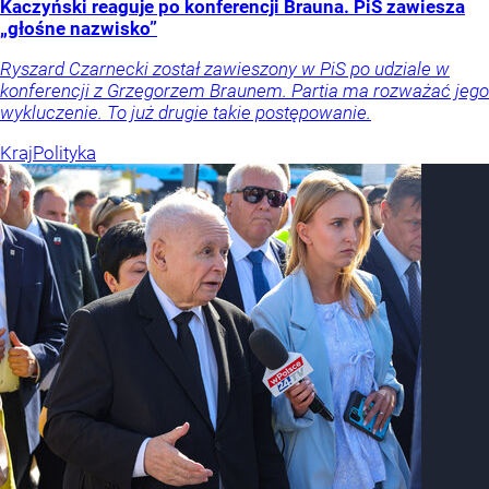
Kaczyński reaguje po konferencji Brauna. PiS zawiesza
„głośne nazwisko”
Ryszard Czarnecki został zawieszony w PiS po udziale w
konferencji z Grzegorzem Braunem. Partia ma rozważać jego
wykluczenie. To już drugie takie postępowanie.
Kraj
Polityka