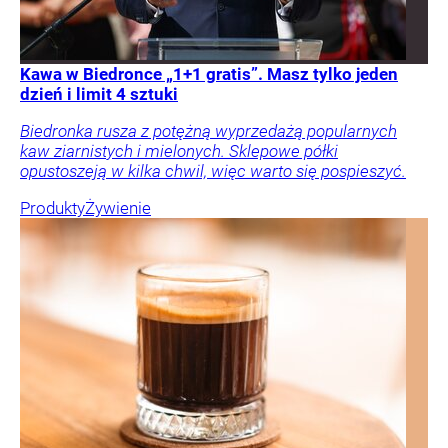
Kawa w Biedronce „1+1 gratis”. Masz tylko jeden
dzień i limit 4 sztuki
Biedronka rusza z potężną wyprzedażą popularnych
kaw ziarnistych i mielonych. Sklepowe półki
opustoszeją w kilka chwil, więc warto się pospieszyć.
Produkty
Żywienie