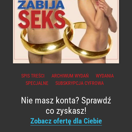
SPIS TREŚCI
ARCHIWUM WYDAŃ
WYDANIA
SPECJALNE
SUBSKRYPCJA CYFROWA
Nie masz konta? Sprawdź
co zyskasz!
Zobacz ofertę dla Ciebie