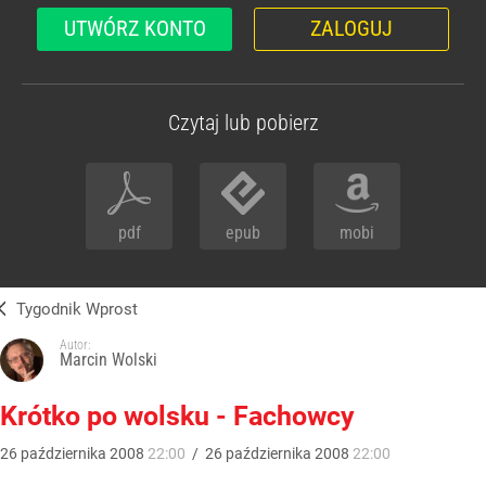
UTWÓRZ KONTO
ZALOGUJ
Czytaj lub pobierz
pdf
epub
mobi
Tygodnik Wprost
Autor:
Marcin Wolski
Krótko po wolsku - Fachowcy
26
października
2008
22:00
/
26
października
2008
22:00