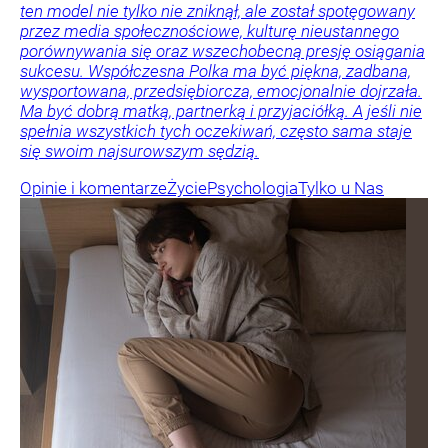
ten model nie tylko nie zniknął, ale został spotęgowany
przez media społecznościowe, kulturę nieustannego
porównywania się oraz wszechobecną presję osiągania
sukcesu. Współczesna Polka ma być piękna, zadbana,
wysportowana, przedsiębiorcza, emocjonalnie dojrzała.
Ma być dobrą matką, partnerką i przyjaciółką. A jeśli nie
spełnia wszystkich tych oczekiwań, często sama staje
się swoim najsurowszym sędzią.
Opinie i komentarze
Życie
Psychologia
Tylko u Nas