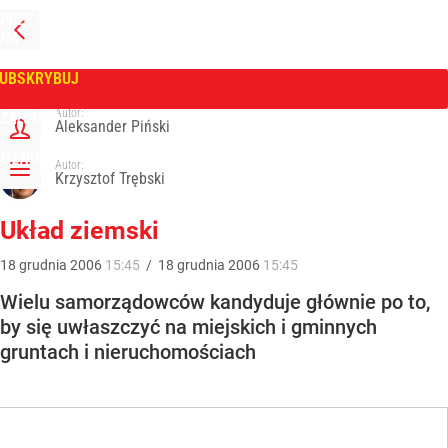
PRZEJDŹ
NA
WPROST
STRONĘ
GŁÓWNĄ
UBSKRYBUJ
Tygodnik Wprost
Autor:
ZALOGUJ
Aleksander Piński
MENU
Autor:
Krzysztof Trębski
Układ ziemski
18
grudnia
2006
15:45
/
18
grudnia
2006
15:45
Wielu samorządowców kandyduje głównie po to,
by się uwłaszczyć na miejskich i gminnych
gruntach i nieruchomościach
r, od półtora roku bezskutecznie zabiega o wydanie warunków ich zabudowy