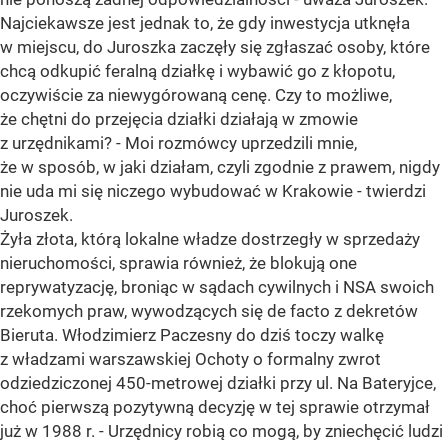
Najciekawsze jest jednak to, że gdy inwestycja utknęła
w miejscu, do Juroszka zaczęły się zgłaszać osoby, które
chcą odkupić feralną działkę i wybawić go z kłopotu,
oczywiście za niewygórowaną cenę. Czy to możliwe,
że chętni do przejęcia działki działają w zmowie
z urzędnikami? - Moi rozmówcy uprzedzili mnie,
że w sposób, w jaki działam, czyli zgodnie z prawem, nigdy
nie uda mi się niczego wybudować w Krakowie - twierdzi
Juroszek.
Żyła złota, którą lokalne władze dostrzegły w sprzedaży
nieruchomości, sprawia również, że blokują one
reprywatyzację, broniąc w sądach cywilnych i NSA swoich
rzekomych praw, wywodzących się de facto z dekretów
Bieruta. Włodzimierz Paczesny do dziś toczy walkę
z władzami warszawskiej Ochoty o formalny zwrot
odziedziczonej 450-metrowej działki przy ul. Na Bateryjce,
choć pierwszą pozytywną decyzję w tej sprawie otrzymał
już w 1988 r. - Urzędnicy robią co mogą, by zniechęcić ludzi