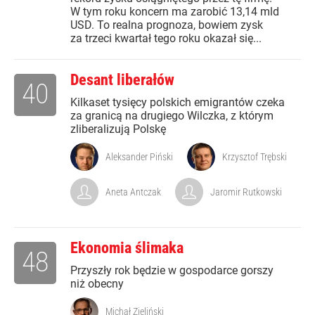
W tym roku koncern ma zarobić 13,14 mld
USD. To realna prognoza, bowiem zysk
za trzeci kwartał tego roku okazał się...
Desant liberałów
40
Kilkaset tysięcy polskich emigrantów czeka
za granicą na drugiego Wilczka, z którym
zliberalizują Polskę
Aleksander Piński
Krzysztof Trębski
Aneta Antczak
Jaromir Rutkowski
Ekonomia ślimaka
48
Przyszły rok będzie w gospodarce gorszy
niż obecny
Michał Zieliński