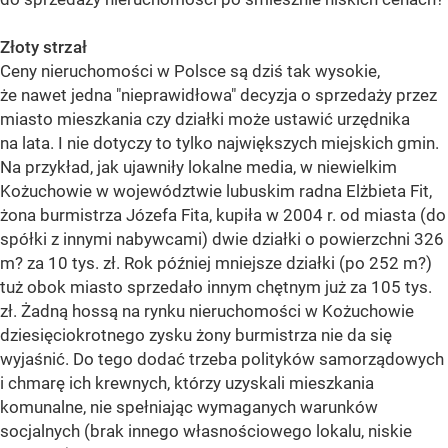
Złoty strzał
Ceny nieruchomości w Polsce są dziś tak wysokie,
że nawet jedna "nieprawidłowa" decyzja o sprzedaży przez
miasto mieszkania czy działki może ustawić urzędnika
na lata. I nie dotyczy to tylko największych miejskich gmin.
Na przykład, jak ujawniły lokalne media, w niewielkim
Kożuchowie w województwie lubuskim radna Elżbieta Fit,
żona burmistrza Józefa Fita, kupiła w 2004 r. od miasta (do
spółki z innymi nabywcami) dwie działki o powierzchni 326
m? za 10 tys. zł. Rok później mniejsze działki (po 252 m?)
tuż obok miasto sprzedało innym chętnym już za 105 tys.
zł. Żadną hossą na rynku nieruchomości w Kożuchowie
dziesięciokrotnego zysku żony burmistrza nie da się
wyjaśnić. Do tego dodać trzeba polityków samorządowych
i chmarę ich krewnych, którzy uzyskali mieszkania
komunalne, nie spełniając wymaganych warunków
socjalnych (brak innego własnościowego lokalu, niskie