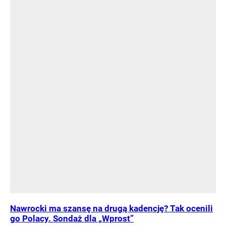
Nawrocki ma szansę na drugą kadencję? Tak ocenili
go Polacy. Sondaż dla „Wprost”