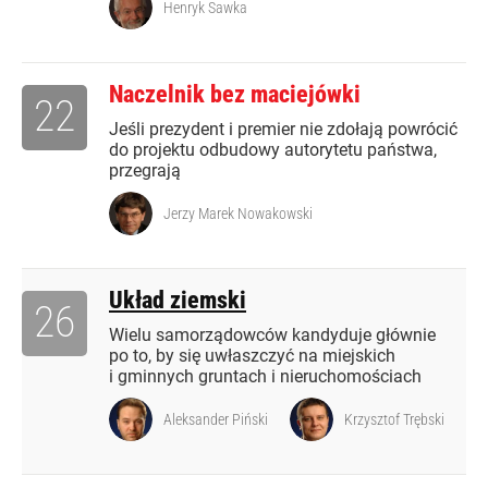
Henryk Sawka
Naczelnik bez maciejówki
22
Jeśli prezydent i premier nie zdołają powrócić
do projektu odbudowy autorytetu państwa,
przegrają
Jerzy Marek Nowakowski
Układ ziemski
26
Wielu samorządowców kandyduje głównie
po to, by się uwłaszczyć na miejskich
i gminnych gruntach i nieruchomościach
Aleksander Piński
Krzysztof Trębski