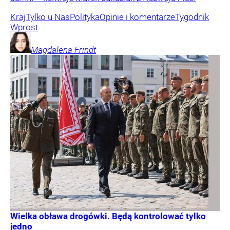
Kraj
Tylko u Nas
Polityka
Opinie i komentarze
Tygodnik
Wprost
Magdalena
Frindt
Wielka obława drogówki. Będą kontrolować tylko
jedno