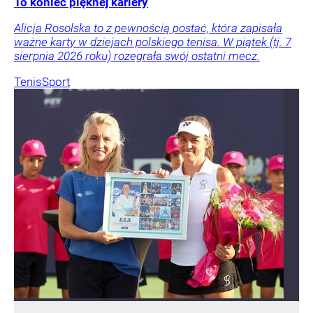
To koniec pięknej kariery
Alicja Rosolska to z pewnością postać, która zapisała
ważne karty w dziejach polskiego tenisa. W piątek (tj. 7
sierpnia 2026 roku) rozegrała swój ostatni mecz.
Tenis
Sport