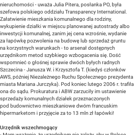
nieruchomości - uważa Julia Pitera, posłanka PO, była
szefowa polskiego oddziału Transparency International.
Załatwienie mieszkania komunalnego dla rodziny,
wykupienie działki w miejscu planowanej autostrady albo
inwestycji komunalnej, zanim jej cena wzrośnie, wydanie
za łapówkę pozwolenia na budowę lub sprzedaż gruntu
na korzystnych warunkach - to arsenał dostępnych
urzędnikom metod szybkiego wzbogacenia się. Dość
wspomnieć o głośnej sprawie dwóch byłych radnych
Szczecina - Janusza W. i Krzysztofa T. (kiedyś członków
AWS, później Niezależnego Ruchu Społecznego prezydenta
miasta Mariana Jurczyka). Pod koniec lutego 2006 r. trafiła
ona do sądu. Prokuratura i ABW zarzuciły im ustawienie
sprzedaży komunalnych działek przeznaczonych
pod budownictwo mieszkaniowe dwóm francuskim
hipermarketom i przyjęcie za to 13 mln zł łapówki!
Urzędnik wszechmogący
- Mam wrażenie, że urzędnikom nie zależy, aby w Polsce