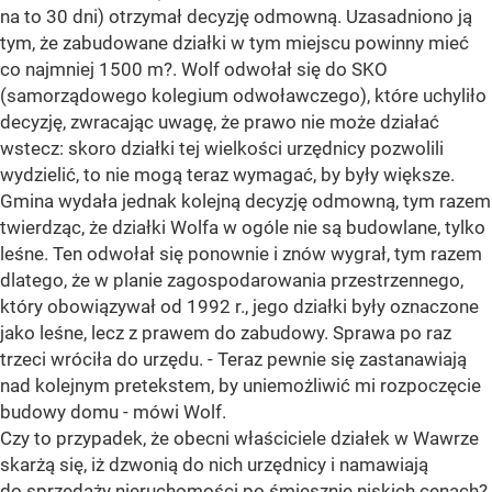
na to 30 dni) otrzymał decyzję odmowną. Uzasadniono ją
tym, że zabudowane działki w tym miejscu powinny mieć
co najmniej 1500 m?. Wolf odwołał się do SKO
(samorządowego kolegium odwoławczego), które uchyliło
decyzję, zwracając uwagę, że prawo nie może działać
wstecz: skoro działki tej wielkości urzędnicy pozwolili
wydzielić, to nie mogą teraz wymagać, by były większe.
Gmina wydała jednak kolejną decyzję odmowną, tym razem
twierdząc, że działki Wolfa w ogóle nie są budowlane, tylko
leśne. Ten odwołał się ponownie i znów wygrał, tym razem
dlatego, że w planie zagospodarowania przestrzennego,
który obowiązywał od 1992 r., jego działki były oznaczone
jako leśne, lecz z prawem do zabudowy. Sprawa po raz
trzeci wróciła do urzędu. - Teraz pewnie się zastanawiają
nad kolejnym pretekstem, by uniemożliwić mi rozpoczęcie
budowy domu - mówi Wolf.
Czy to przypadek, że obecni właściciele działek w Wawrze
skarżą się, iż dzwonią do nich urzędnicy i namawiają
do sprzedaży nieruchomości po śmiesznie niskich cenach?