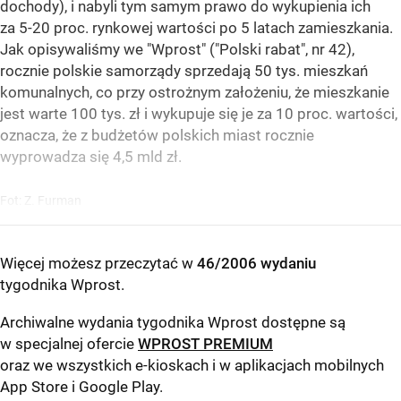
dochody), i nabyli tym samym prawo do wykupienia ich
za 5-20 proc. rynkowej wartości po 5 latach zamieszkania.
Jak opisywaliśmy we "Wprost" ("Polski rabat", nr 42),
rocznie polskie samorządy sprzedają 50 tys. mieszkań
komunalnych, co przy ostrożnym założeniu, że mieszkanie
jest warte 100 tys. zł i wykupuje się je za 10 proc. wartości,
oznacza, że z budżetów polskich miast rocznie
wyprowadza się 4,5 mld zł.
Fot: Z. Furman
Więcej możesz przeczytać w
46/2006 wydaniu
tygodnika Wprost
.
Archiwalne wydania tygodnika Wprost dostępne są
w specjalnej ofercie
WPROST PREMIUM
oraz we wszystkich e-kioskach i w aplikacjach mobilnych
App Store
i
Google Play
.