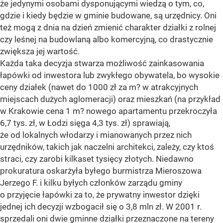
że jedynymi osobami dysponującymi wiedzą o tym, co,
gdzie i kiedy będzie w gminie budowane, są urzędnicy. Oni
też mogą z dnia na dzień zmienić charakter działki z rolnej
czy leśnej na budowlaną albo komercyjną, co drastycznie
zwiększa jej wartość.
Każda taka decyzja stwarza możliwość zainkasowania
łapówki od inwestora lub zwykłego obywatela, bo wysokie
ceny działek (nawet do 1000 zł za m? w atrakcyjnych
miejscach dużych aglomeracji) oraz mieszkań (na przykład
w Krakowie cena 1 m? nowego apartamentu przekroczyła
6,7 tys. zł, w Łodzi sięga 4,3 tys. zł) sprawiają,
że od lokalnych włodarzy i mianowanych przez nich
urzędników, takich jak naczelni architekci, zależy, czy ktoś
straci, czy zarobi kilkaset tysięcy złotych. Niedawno
prokuratura oskarżyła byłego burmistrza Mieroszowa
Jerzego F. i kilku byłych członków zarządu gminy
o przyjęcie łapówki za to, że prywatny inwestor dzięki
jednej ich decyzji wzbogacił się o 3,8 mln zł. W 2001 r.
sprzedali oni dwie gminne działki przeznaczone na tereny