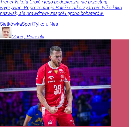
Trener Nikola Grbić i jego podopieczni nie przestają
wygrywać. Reprezentacja Polski siatkarzy to nie tylko kilka
nazwisk, ale prawdziwy zespół i grono bohaterów.
Siatkówka
Sport
Tylko u Nas
Maciej
Piasecki