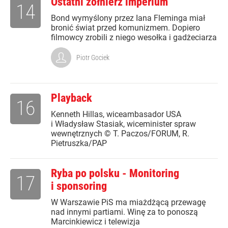
Ostatni żołnierz imperium
14
Bond wymyślony przez Iana Fleminga miał
bronić świat przed komunizmem. Dopiero
filmowcy zrobili z niego wesołka i gadżeciarza
Piotr Gociek
Playback
16
Kenneth Hillas, wiceambasador USA
i Władysław Stasiak, wiceminister spraw
wewnętrznych © T. Paczos/FORUM, R.
Pietruszka/PAP
Ryba po polsku - Monitoring
17
i sponsoring
W Warszawie PiS ma miażdżącą przewagę
nad innymi partiami. Winę za to ponoszą
Marcinkiewicz i telewizja