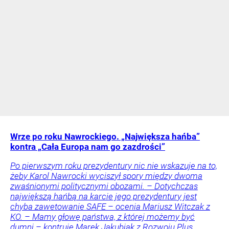
Wrze po roku Nawrockiego. „Największa hańba”
kontra „Cała Europa nam go zazdrości”
Po pierwszym roku prezydentury nic nie wskazuje na to,
żeby Karol Nawrocki wyciszył spory między dwoma
zwaśnionymi politycznymi obozami. – Dotychczas
największą hańbą na karcie jego prezydentury jest
chyba zawetowanie SAFE – ocenia Mariusz Witczak z
KO. – Mamy głowę państwa, z której możemy być
dumni – kontruje Marek Jakubiak z Rozwoju Plus.