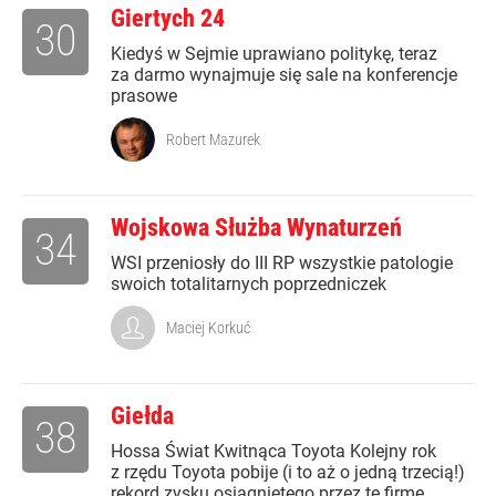
Giertych 24
30
Kiedyś w Sejmie uprawiano politykę, teraz
za darmo wynajmuje się sale na konferencje
prasowe
Robert Mazurek
Wojskowa Służba Wynaturzeń
34
WSI przeniosły do III RP wszystkie patologie
swoich totalitarnych poprzedniczek
Maciej Korkuć
Giełda
38
Hossa Świat Kwitnąca Toyota Kolejny rok
z rzędu Toyota pobije (i to aż o jedną trzecią!)
rekord zysku osiągniętego przez tę firmę.