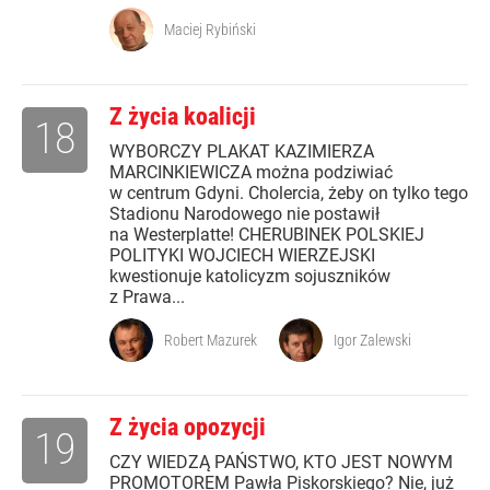
Maciej Rybiński
Z życia koalicji
18
WYBORCZY PLAKAT KAZIMIERZA
MARCINKIEWICZA można podziwiać
w centrum Gdyni. Cholercia, żeby on tylko tego
Stadionu Narodowego nie postawił
na Westerplatte! CHERUBINEK POLSKIEJ
POLITYKI WOJCIECH WIERZEJSKI
kwestionuje katolicyzm sojuszników
z Prawa...
Robert Mazurek
Igor Zalewski
Z życia opozycji
19
CZY WIEDZĄ PAŃSTWO, KTO JEST NOWYM
PROMOTOREM Pawła Piskorskiego? Nie, już