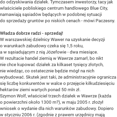
do odzyskiwania działek. Tymczasem inwestorzy, tacy jak
właściciele pobliskiego centrum handlowego Blue City,
namawiają sąsiadów będących w podobnej sytuacji
do sprzedaży gruntów po niskich cenach - mówi Paczesny.
Władza dobrze radzi - sprzedaj!
W warszawskiej dzielnicy Wawer na uzyskanie decyzji
o warunkach zabudowy czeka się 1,5 roku,
a w sąsiadującym z nią Józefowie - dwa miesiące.
W rezultacie handel ziemią w Wawrze zamarł, bo nikt
nie chce kupować działek za kilkaset tysięcy złotych,
nie wiedząc, co ostatecznie będzie mógł na nich
wybudować. Skutek jest taki, że administracyjnie ogranicza
się liczbę konkurentów w walce o przejęcie kilkudziesięciu
hektarów ziemi wartych ponad 50 mln zł.
Szymon Wolf, właściciel trzech działek w Wawrze (każda
o powierzchni około 1300 m?), w maju 2005 r. złożył
wniosek o wydanie dla nich warunków zabudowy. Dopiero
w styczniu 2006 r. (zgodnie z prawem urzędnicy mają