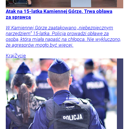
Atak na 15-latka Kamiennej Górze. Trwa obława
za sprawcą
W Kamiennej Górze zaatakowano „niebezpiecznym
narzędziem” 15-latka. Policja prowadzi obławę za
osobą, która miała napaść na chłopca. Nie wykluczono,
że agresorów mogło być więcej.
Kraj
Życie