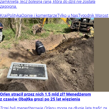
zamkniętą, lecz bolesną raną, która do dziś nie została
zagojona.
Kraj
Polityka
Opinie i komentarze
Tylko u Nas
Tygodnik Wprost
Orlen stracił przez nich 1,5 mld zł? Menedżerom
z czasów Obajtka grozi po 25 lat więzienia
Trzej byli menedżerowie Orlenu mogą na długie lata trafić za