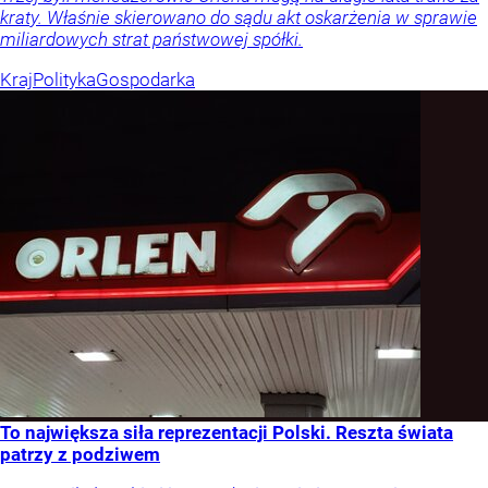
kraty. Właśnie skierowano do sądu akt oskarżenia w sprawie
miliardowych strat państwowej spółki.
Kraj
Polityka
Gospodarka
To największa siła reprezentacji Polski. Reszta świata
patrzy z podziwem