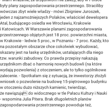
były plany zagospodarowania przestrzennego. Straciliby
wówczas zbyt wiele władzy - mówi Zbigniew Juroszek,
jeden z najzamożniejszych Polaków, właściciel dewelopera
Atal, budującego osiedla we Wrocławiu, Krakowie
i Katowicach. W Warszawie planami zagospodarowania
przestrzennego objętych jest 18 proc. powierzchni miasta,
w Krakowie - ledwie 5 proc., w Poznaniu - 7 proc. Każdy, kto
na pozostałym obszarze chce cokolwiek wybudować,
skazany jest na łaskę urzędników, ustalających dla niego
tzw. warunki zabudowy. Co prawda przepisy nakazują
urzędnikom dbać o harmonię nowych budowli (na które
wydają pozwolenia) z otoczeniem, ale to tylko ogólnikowe
zalecenie. - Spotkałam się z sytuacją, że inwestorzy złożyli
wniosek o pozwolenie na budowę 15-piętrowego budynku
w otoczeniu dużo niższych kamienic, twierdząc,
że nawiązują do widocznego w tle Pałacu Kultury i Nauki
- wspomina Julia Pitera. Brak długoletnich planów
zagospodarowania przestrzennego powoduje też,