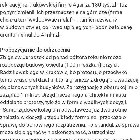
rekreacyjne krakowskiej firmie Agar za 180 tys. zł. Tuż
po tym zmienili ich przeznaczenie na górnicze (firma
chciała tam wydobywać melafir - kamień używany
w budownictwie), co - według biegłych - podniosło cenę
gruntu niemal do 4 mln zł.
Propozycja nie do odrzucenia
Zbigniew Juroszek od ponad półtora roku nie może
rozpocząć budowy osiedla (100 mieszkań) przy ul.
Radzikowskiego w Krakowie, bo protestuje przeciwko
temu właściciel działki, która graniczy z drogą prowadzącą
do planowanych budynków. Za rezygnację z obstrukcji miał
zażądać 1 mln zł. Urząd naczelnego architekta miasta
oddala te protesty, tyle że w formie wadliwych decyzji.
- Samorządowe kolegium odwoławcze już dwukrotnie
znalazło w decyzji urzędu błędy formalne i przekazało
sprawę do ponownego rozpatrzenia. To skandal, że sprawa
może się ciągnąć w nieskończoność, a urzędnicy
nie ponoszą żadnej odpowiedzialności - uważa Juroszek.