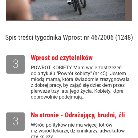
Spis treści
tygodnika Wprost nr 46/2006 (1248)
Wprost od czytelników
3
POWRÓT KOBIETY Mam wiele zastrzeżeń
do artykułu "Powrót kobiety" (nr 45). Jestem
młodą mamą, która świadomie zrezygnowała
z dobrej pracy, by zająć się dzieckiem przez
pierwsze trzy lata jego życia. Kobiety, które
dobrowolnie podejmują...
Na stronie - Odrażający, brudni, źli
3
Wśród polityków nie ma więcej łotrów
niż wśród lekarzy, dziennikarzy, adwokatów
czy księży