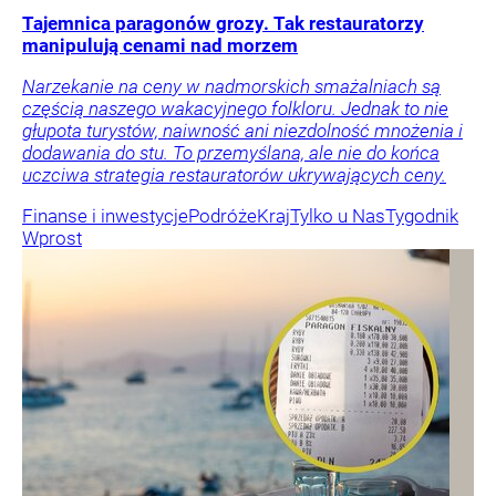
Tajemnica paragonów grozy. Tak restauratorzy
manipulują cenami nad morzem
Narzekanie na ceny w nadmorskich smażalniach są
częścią naszego wakacyjnego folkloru. Jednak to nie
głupota turystów, naiwność ani niezdolność mnożenia i
dodawania do stu. To przemyślana, ale nie do końca
uczciwa strategia restauratorów ukrywających ceny.
Finanse i inwestycje
Podróże
Kraj
Tylko u Nas
Tygodnik
Wprost