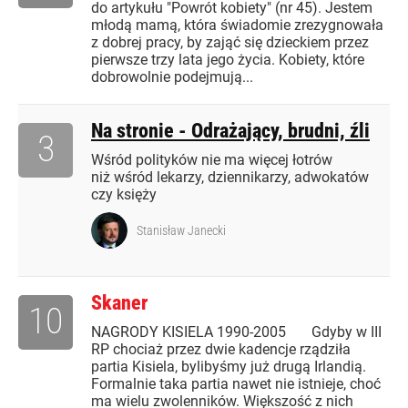
do artykułu "Powrót kobiety" (nr 45). Jestem
młodą mamą, która świadomie zrezygnowała
z dobrej pracy, by zająć się dzieckiem przez
pierwsze trzy lata jego życia. Kobiety, które
dobrowolnie podejmują...
Na stronie - Odrażający, brudni, źli
3
Wśród polityków nie ma więcej łotrów
niż wśród lekarzy, dziennikarzy, adwokatów
czy księży
Stanisław Janecki
Skaner
10
NAGRODY KISIELA 1990-2005 Gdyby w III
RP chociaż przez dwie kadencje rządziła
partia Kisiela, bylibyśmy już drugą Irlandią.
Formalnie taka partia nawet nie istnieje, choć
ma wielu zwolenników. Większość z nich