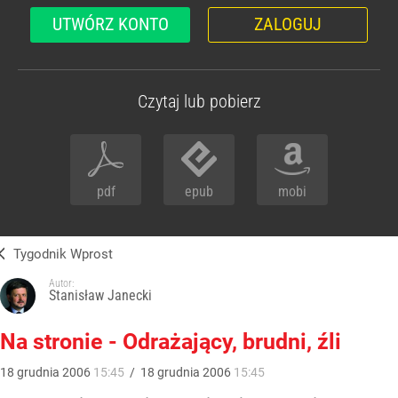
UTWÓRZ KONTO
ZALOGUJ
Czytaj lub pobierz
pdf
epub
mobi
Tygodnik Wprost
Autor:
Stanisław Janecki
Na stronie - Odrażający, brudni, źli
18
grudnia
2006
15:45
/
18
grudnia
2006
15:45