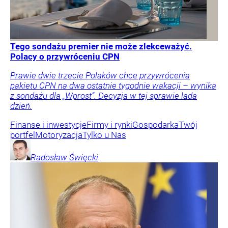
Tego sondażu premier nie może zlekceważyć.
Polacy o przywróceniu CPN
Prawie dwie trzecie Polaków chce przywrócenia
pakietu CPN na dwa ostatnie tygodnie wakacji – wynika
z sondażu dla „Wprost”. Decyzja w tej sprawie lada
dzień.
Finanse i inwestycje
Firmy i rynki
Gospodarka
Twój
portfel
Motoryzacja
Tylko u Nas
Radosław
Święcki