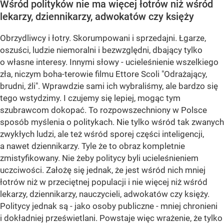
Wśród polityków nie ma więcej łotrów niż wśród
lekarzy, dziennikarzy, adwokatów czy księży
Obrzydliwcy i łotry. Skorumpowani i sprzedajni. Łgarze,
oszuści, ludzie niemoralni i bezwzględni, dbający tylko
o własne interesy. Innymi słowy - ucieleśnienie wszelkiego
zła, niczym boha-terowie filmu Ettore Scoli "Odrażający,
brudni, źli". Wprawdzie sami ich wybraliśmy, ale bardzo się
tego wstydzimy. I czujemy się lepiej, mogąc tym
szubrawcom dokopać. To rozpowszechniony w Polsce
sposób myślenia o politykach. Nie tylko wśród tak zwanych
zwykłych ludzi, ale też wśród sporej części inteligencji,
a nawet dziennikarzy. Tyle że to obraz kompletnie
zmistyfikowany. Nie żeby politycy byli ucieleśnieniem
uczciwości. Założę się jednak, że jest wśród nich mniej
łotrów niż w przeciętnej populacji i nie więcej niż wśród
lekarzy, dziennikarzy, nauczycieli, adwokatów czy księży.
Politycy jednak są - jako osoby publiczne - mniej chronieni
i dokładniej prześwietlani. Powstaje więc wrażenie, że tylko