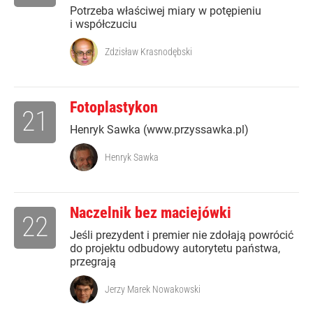
Potrzeba właściwej miary w potępieniu
i współczuciu
Zdzisław Krasnodębski
Fotoplastykon
21
Henryk Sawka (www.przyssawka.pl)
Henryk Sawka
Naczelnik bez maciejówki
22
Jeśli prezydent i premier nie zdołają powrócić
do projektu odbudowy autorytetu państwa,
przegrają
Jerzy Marek Nowakowski