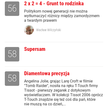
2 x 2 = 4 - Grunt to rodzinka
56
Politykom nowej generacji nie można
wytłumaczyć różnicy między zamordyzmem
a twardym prawem
Wacław Wilczyński
Supersam
58
Diamentowa precyzja
58
Angelina Jolie, grając Larę Croft w filmie
"Tomb Raider", nosiła na ręku T-Touch firmy
Tissot - pierwszy zegarek z dotykowym
wyświetlaczem. W kolekcji Tissot 2006 oprócz
T-Touch znajdzie się też coś dla pań, które
nie muszą na co dzień,...