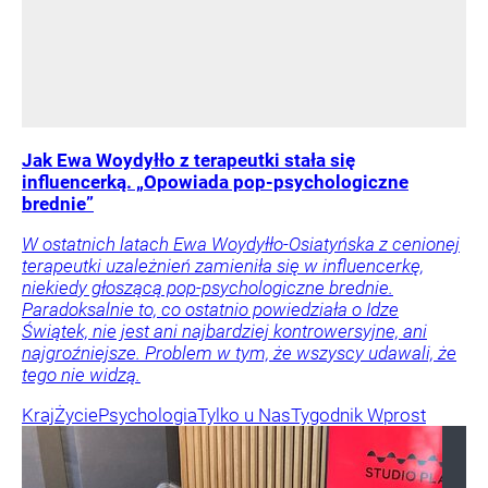
Jak Ewa Woydyłło z terapeutki stała się
influencerką. „Opowiada pop-psychologiczne
brednie”
W ostatnich latach Ewa Woydyłło-Osiatyńska z cenionej
terapeutki uzależnień zamieniła się w influencerkę,
niekiedy głoszącą pop-psychologiczne brednie.
Paradoksalnie to, co ostatnio powiedziała o Idze
Świątek, nie jest ani najbardziej kontrowersyjne, ani
najgroźniejsze. Problem w tym, że wszyscy udawali, że
tego nie widzą.
Kraj
Życie
Psychologia
Tylko u Nas
Tygodnik Wprost