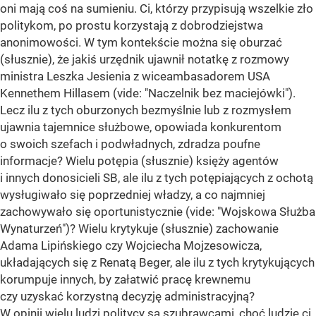
oni mają coś na sumieniu. Ci, którzy przypisują wszelkie zło
politykom, po prostu korzystają z dobrodziejstwa
anonimowości. W tym kontekście można się oburzać
(słusznie), że jakiś urzędnik ujawnił notatkę z rozmowy
ministra Leszka Jesienia z wiceambasadorem USA
Kennethem Hillasem (vide: "Naczelnik bez maciejówki").
Lecz ilu z tych oburzonych bezmyślnie lub z rozmysłem
ujawnia tajemnice służbowe, opowiada konkurentom
o swoich szefach i podwładnych, zdradza poufne
informacje? Wielu potępia (słusznie) księży agentów
i innych donosicieli SB, ale ilu z tych potępiających z ochotą
wysługiwało się poprzedniej władzy, a co najmniej
zachowywało się oportunistycznie (vide: "Wojskowa Służba
Wynaturzeń")? Wielu krytykuje (słusznie) zachowanie
Adama Lipińskiego czy Wojciecha Mojzesowicza,
układających się z Renatą Beger, ale ilu z tych krytykujących
korumpuje innych, by załatwić pracę krewnemu
czy uzyskać korzystną decyzję administracyjną?
W opinii wielu ludzi politycy są szubrawcami, choć ludzie ci