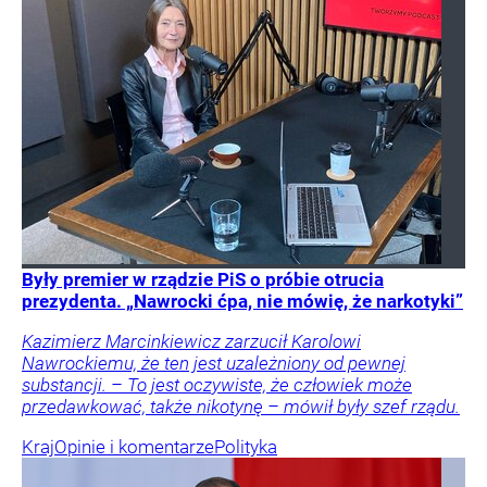
Były premier w rządzie PiS o próbie otrucia
prezydenta. „Nawrocki ćpa, nie mówię, że narkotyki”
Kazimierz Marcinkiewicz zarzucił Karolowi
Nawrockiemu, że ten jest uzależniony od pewnej
substancji. – To jest oczywiste, że człowiek może
przedawkować, także nikotynę – mówił były szef rządu.
Kraj
Opinie i komentarze
Polityka