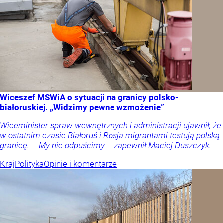
Wiceszef MSWiA o sytuacji na granicy polsko-
białoruskiej. „Widzimy pewne wzmożenie”
Wiceminister spraw wewnętrznych i administracji ujawnił, że
w ostatnim czasie Białoruś i Rosja migrantami testują polską
granicę. – My nie odpuścimy – zapewnił Maciej Duszczyk.
Kraj
Polityka
Opinie i komentarze