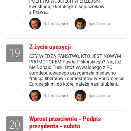
POLITYKI WOJCIECH WIERZEJSKI
kwestionuje katolicyzm sojuszników
z Prawa...
Robert Mazurek
Igor Zalewski
Z życia opozycji
19
CZY WIEDZĄ PAŃSTWO, KTO JEST NOWYM
PROMOTOREM Pawła Piskorskiego? Nie, już
nie Donald Tusk. Otóż wywalonego z PO
eurodeputowanego przygarnęła niedawno
frakcja liberałów i demokratów w Parlamencie
Europejskim, do której należą nasi ulubieni...
Robert Mazurek
Igor Zalewski
Wprost przeciwnie - Podpis
20
prezydenta - subito