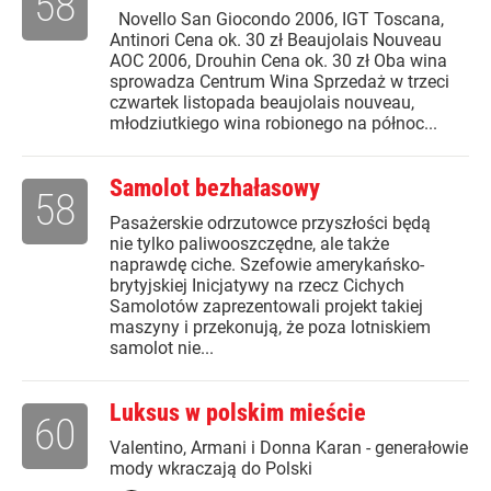
58
Novello San Giocondo 2006, IGT Toscana,
Antinori Cena ok. 30 zł Beaujolais Nouveau
AOC 2006, Drouhin Cena ok. 30 zł Oba wina
sprowadza Centrum Wina Sprzedaż w trzeci
czwartek listopada beaujolais nouveau,
młodziutkiego wina robionego na północ...
Samolot bezhałasowy
58
Pasażerskie odrzutowce przyszłości będą
nie tylko paliwooszczędne, ale także
naprawdę ciche. Szefowie amerykańsko-
brytyjskiej Inicjatywy na rzecz Cichych
Samolotów zaprezentowali projekt takiej
maszyny i przekonują, że poza lotniskiem
samolot nie...
Luksus w polskim mieście
60
Valentino, Armani i Donna Karan - generałowie
mody wkraczają do Polski