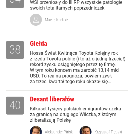
WSI przeniosły do III RP wszystkie patologie
swoich totalitarnych poprzedniczek
Maciej Korkuć
Giełda
38
Hossa Świat Kwitnąca Toyota Kolejny rok
z rzędu Toyota pobije (i to aż o jedną trzecią!)
rekord zysku osiągniętego przez tę firmę.
W tym roku koncern ma zarobić 13,14 mld
USD. To realna prognoza, bowiem zysk
za trzeci kwartał tego roku okazał się...
Desant liberałów
40
Kilkaset tysięcy polskich emigrantów czeka
za granicą na drugiego Wilczka, z którym
zliberalizują Polskę
Aleksander Piński
Krzysztof Trębski