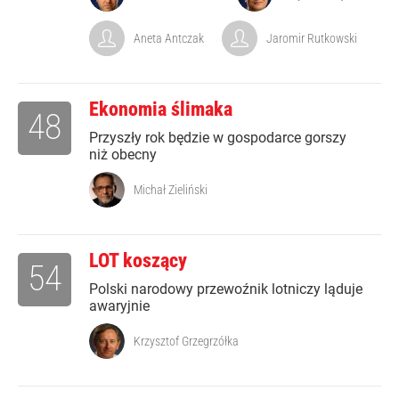
Aneta Antczak
Jaromir Rutkowski
Ekonomia ślimaka
48
Przyszły rok będzie w gospodarce gorszy
niż obecny
Michał Zieliński
LOT koszący
54
Polski narodowy przewoźnik lotniczy ląduje
awaryjnie
Krzysztof Grzegrzółka