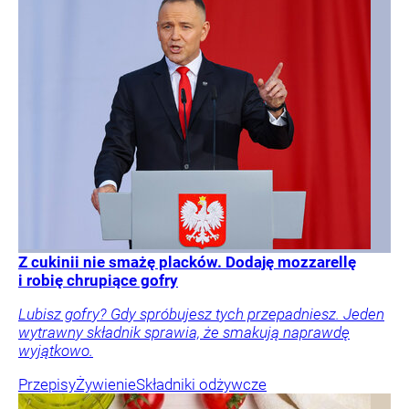
Z cukinii nie smażę placków. Dodaję mozzarellę
i robię chrupiące gofry
Lubisz gofry? Gdy spróbujesz tych przepadniesz. Jeden
wytrawny składnik sprawia, że smakują naprawdę
wyjątkowo.
Przepisy
Żywienie
Składniki odżywcze