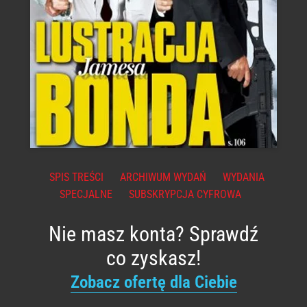
SPIS TREŚCI
ARCHIWUM WYDAŃ
WYDANIA
SPECJALNE
SUBSKRYPCJA CYFROWA
Nie masz konta? Sprawdź
co zyskasz!
Zobacz ofertę dla Ciebie