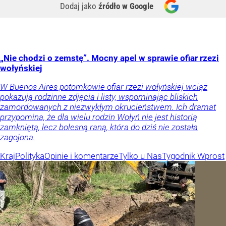
Dodaj jako
źródło w Google
„Nie chodzi o zemstę”. Mocny apel w sprawie ofiar rzezi
wołyńskiej
W Buenos Aires potomkowie ofiar rzezi wołyńskiej wciąż
pokazują rodzinne zdjęcia i listy, wspominając bliskich
zamordowanych z niezwykłym okrucieństwem. Ich dramat
przypomina, że dla wielu rodzin Wołyń nie jest historią
zamkniętą, lecz bolesną raną, która do dziś nie została
zagojona.
Kraj
Polityka
Opinie i komentarze
Tylko u Nas
Tygodnik Wprost