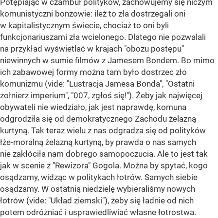
Potępiając w czambuł polityków, zachowujemy się niczym
komunistyczni bonzowie: ileż to zła dostrzegali oni
w kapitalistycznym świecie, chociaż to oni byli
funkcjonariuszami zła wcielonego. Dlatego nie pozwalali
na przykład wyświetlać w krajach "obozu postępu"
niewinnych w sumie filmów z Jamesem Bondem. Bo mimo
ich zabawowej formy można tam było dostrzec zło
komunizmu (vide: "Lustracja Jamesa Bonda", "Ostatni
żołnierz imperium", "007, zgłoś się!"). Żeby jak najwięcej
obywateli nie wiedziało, jak jest naprawdę, komuna
odgrodziła się od demokratycznego Zachodu żelazną
kurtyną. Tak teraz wielu z nas odgradza się od polityków
łże-moralną żelazną kurtyną, by prawda o nas samych
nie zakłóciła nam dobrego samopoczucia. Ale to jest tak
jak w scenie z "Rewizora" Gogola. Można by spytać, kogo
osądzamy, widząc w politykach łotrów. Samych siebie
osądzamy. W ostatnią niedzielę wybieraliśmy nowych
łotrów (vide: "Układ ziemski"), żeby się ładnie od nich
potem odróżniać i usprawiedliwiać własne łotrostwa.