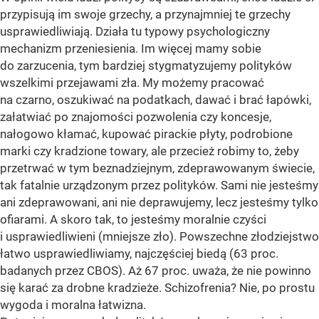
przypisują im swoje grzechy, a przynajmniej te grzechy
usprawiedliwiają. Działa tu typowy psychologiczny
mechanizm przeniesienia. Im więcej mamy sobie
do zarzucenia, tym bardziej stygmatyzujemy polityków
wszelkimi przejawami zła. My możemy pracować
na czarno, oszukiwać na podatkach, dawać i brać łapówki,
załatwiać po znajomości pozwolenia czy koncesje,
nałogowo kłamać, kupować pirackie płyty, podrobione
marki czy kradzione towary, ale przecież robimy to, żeby
przetrwać w tym beznadziejnym, zdeprawowanym świecie,
tak fatalnie urządzonym przez polityków. Sami nie jesteśmy
ani zdeprawowani, ani nie deprawujemy, lecz jesteśmy tylko
ofiarami. A skoro tak, to jesteśmy moralnie czyści
i usprawiedliwieni (mniejsze zło). Powszechne złodziejstwo
łatwo usprawiedliwiamy, najczęściej biedą (63 proc.
badanych przez CBOS). Aż 67 proc. uważa, że nie powinno
się karać za drobne kradzieże. Schizofrenia? Nie, po prostu
wygoda i moralna łatwizna.