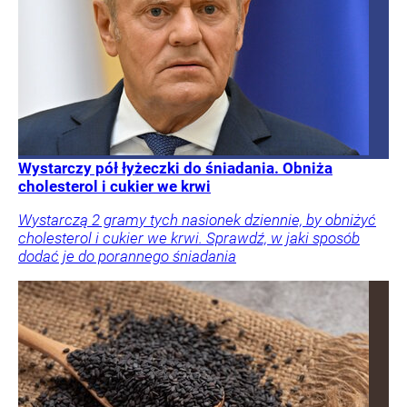
Wystarczy pół łyżeczki do śniadania. Obniża
cholesterol i cukier we krwi
Wystarczą 2 gramy tych nasionek dziennie, by obniżyć
cholesterol i cukier we krwi. Sprawdź, w jaki sposób
dodać je do porannego śniadania