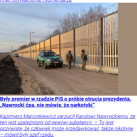
Były premier w rządzie PiS o próbie otrucia prezydenta.
„Nawrocki ćpa, nie mówię, że narkotyki”
Kazimierz Marcinkiewicz zarzucił Karolowi Nawrockiemu, że
ten jest uzależniony od pewnej substancji. – To jest
oczywiste, że człowiek może przedawkować, także nikotynę
– mówił były szef rządu.