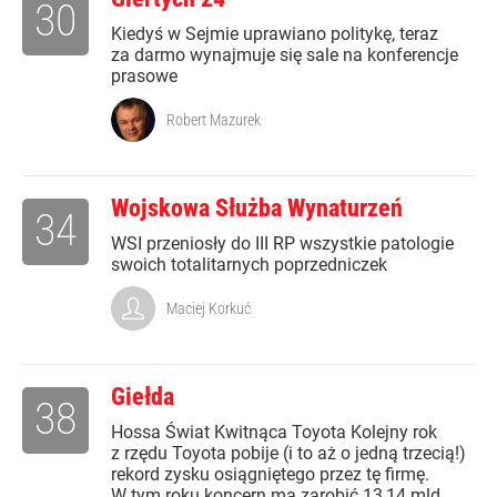
30
Kiedyś w Sejmie uprawiano politykę, teraz
za darmo wynajmuje się sale na konferencje
prasowe
Robert Mazurek
Wojskowa Służba Wynaturzeń
34
WSI przeniosły do III RP wszystkie patologie
swoich totalitarnych poprzedniczek
Maciej Korkuć
Giełda
38
Hossa Świat Kwitnąca Toyota Kolejny rok
z rzędu Toyota pobije (i to aż o jedną trzecią!)
rekord zysku osiągniętego przez tę firmę.
W tym roku koncern ma zarobić 13,14 mld