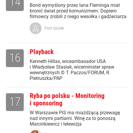
14
Bond wymyślony przez Iana Fleminga miał
bronić świat przed komunizmem. Dopiero
filmowcy zrobili z niego wesołka i gadżeciarza
Piotr Gociek
Playback
16
Kenneth Hillas, wiceambasador USA
i Władysław Stasiak, wiceminister spraw
wewnętrznych © T. Paczos/FORUM, R.
Pietruszka/PAP
Ryba po polsku - Monitoring
17
i sponsoring
W Warszawie PiS ma miażdżącą przewagę
nad innymi partiami. Winę za to ponoszą
Marcinkiewicz i telewizja