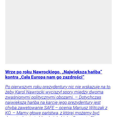
Wrze po roku Nawrockiego. „Największa hańba”
kontra „Cała Europa nam go zazdrości”
Po pierwszym roku prezydentury nic nie wskazuje na to,
żeby Karol Nawrocki wyciszył spory między dwoma
zwaśnionymi politycznymi obozami. – Dotychczas
największą hańbą na karcie jego prezydentury jest
chyba zawetowanie SAFE – ocenia Mariusz Witczak z
KO. – Mamy głowę państwa, z której możemy być