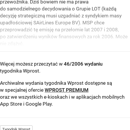
przewoźnika. Dziś bowiem nie ma prawa
do samodzielnego decydowania o Grupie LOT (każdą
decyzję strategiczną musi uzgadniać z syndykiem masy
upadłościowej SAirLines Europe BV). MSP chce
przeprowadzić tę emisję na przełomie lat 2007 i 2008,
po zatwierdzeniu wyników finansowych za rok 2006. Może
nie zdążyć.
Więcej możesz przeczytać w
46/2006 wydaniu
tygodnika Wprost
.
Archiwalne wydania tygodnika Wprost dostępne są
w specjalnej ofercie
WPROST PREMIUM
oraz we wszystkich e-kioskach i w aplikacjach mobilnych
App Store
i
Google Play
.
Tygodnik Wprost