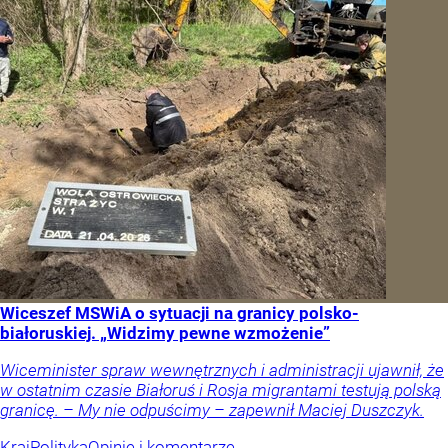
Wiceszef MSWiA o sytuacji na granicy polsko-
białoruskiej. „Widzimy pewne wzmożenie”
Wiceminister spraw wewnętrznych i administracji ujawnił, że
w ostatnim czasie Białoruś i Rosja migrantami testują polską
granicę. – My nie odpuścimy – zapewnił Maciej Duszczyk.
Kraj
Polityka
Opinie i komentarze