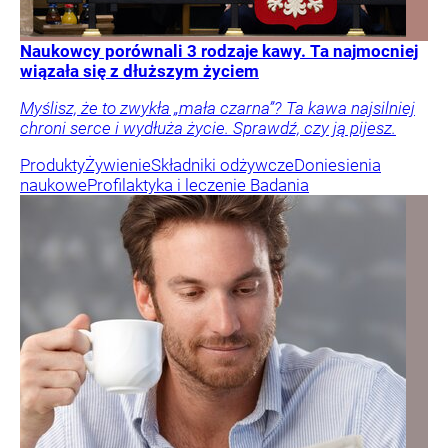
Naukowcy porównali 3 rodzaje kawy. Ta najmocniej
wiązała się z dłuższym życiem
Myślisz, że to zwykła „mała czarna”? Ta kawa najsilniej
chroni serce i wydłuża życie. Sprawdź, czy ją pijesz.
Produkty
Żywienie
Składniki odżywcze
Doniesienia
naukowe
Profilaktyka i leczenie
Badania