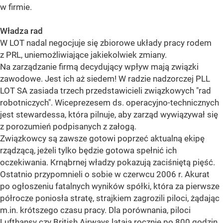
w firmie.
Władza rad
W LOT nadal negocjuje się zbiorowe układy pracy rodem
z PRL, uniemożliwiające jakiekolwiek zmiany.
Na zarządzanie firmą decydujący wpływ mają związki
zawodowe. Jest ich aż siedem! W radzie nadzorczej PLL
LOT SA zasiada trzech przedstawicieli związkowych "rad
robotniczych". Wiceprezesem ds. operacyjno-technicznych
jest stewardessa, która pilnuje, aby zarząd wywiązywał się
z porozumień podpisanych z załogą.
Związkowcy są zawsze gotowi poprzeć aktualną ekipę
rządzącą, jeżeli tylko będzie gotowa spełnić ich
oczekiwania. Krnąbrnej władzy pokazują zaciśniętą pięść.
Ostatnio przypomnieli o sobie w czerwcu 2006 r. Akurat
po ogłoszeniu fatalnych wyników spółki, która za pierwsze
półrocze poniosła stratę, strajkiem zagrozili piloci, żądając
m.in. krótszego czasu pracy. Dla porównania, piloci
Lufthansy czy British Airways latają rocznie po 800 godzin.