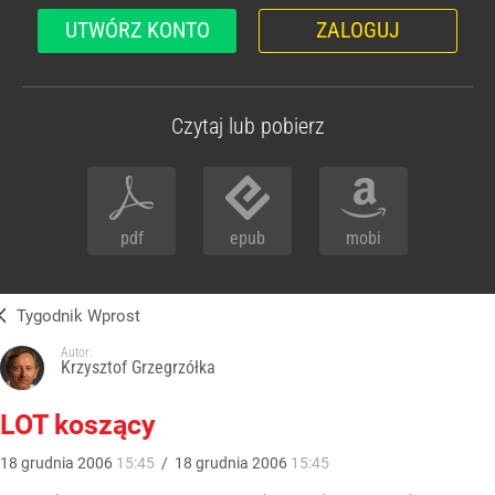
UTWÓRZ KONTO
ZALOGUJ
Czytaj lub pobierz
pdf
epub
mobi
Tygodnik Wprost
Autor:
Krzysztof Grzegrzółka
LOT koszący
18
grudnia
2006
15:45
/
18
grudnia
2006
15:45