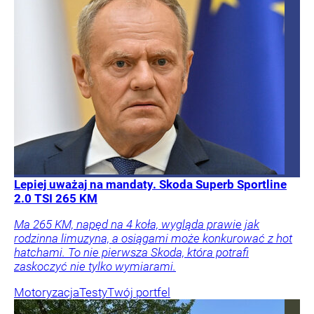
Lepiej uważaj na mandaty. Skoda Superb Sportline
2.0 TSI 265 KM
Ma 265 KM, napęd na 4 koła, wygląda prawie jak
rodzinna limuzyna, a osiągami może konkurować z hot
hatchami. To nie pierwsza Skoda, która potrafi
zaskoczyć nie tylko wymiarami.
Motoryzacja
Testy
Twój portfel