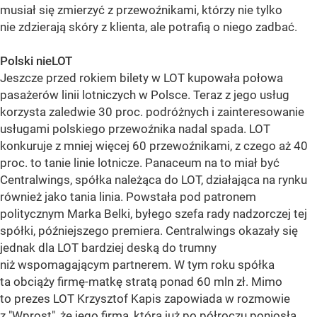
musiał się zmierzyć z przewoźnikami, którzy nie tylko
nie zdzierają skóry z klienta, ale potrafią o niego zadbać.
Polski nieLOT
Jeszcze przed rokiem bilety w LOT kupowała połowa
pasażerów linii lotniczych w Polsce. Teraz z jego usług
korzysta zaledwie 30 proc. podróżnych i zainteresowanie
usługami polskiego przewoźnika nadal spada. LOT
konkuruje z mniej więcej 60 przewoźnikami, z czego aż 40
proc. to tanie linie lotnicze. Panaceum na to miał być
Centralwings, spółka należąca do LOT, działająca na rynku
również jako tania linia. Powstała pod patronem
politycznym Marka Belki, byłego szefa rady nadzorczej tej
spółki, późniejszego premiera. Centralwings okazały się
jednak dla LOT bardziej deską do trumny
niż wspomagającym partnerem. W tym roku spółka
ta obciąży firmę-matkę stratą ponad 60 mln zł. Mimo
to prezes LOT Krzysztof Kapis zapowiada w rozmowie
z "Wprost", że jego firma, która już po półroczu poniosła