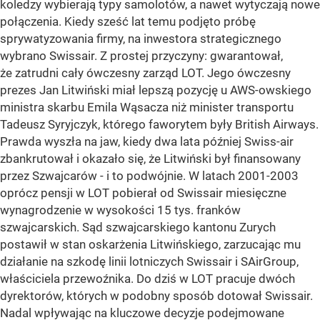
koledzy wybierają typy samolotów, a nawet wytyczają nowe
połączenia. Kiedy sześć lat temu podjęto próbę
sprywatyzowania firmy, na inwestora strategicznego
wybrano Swissair. Z prostej przyczyny: gwarantował,
że zatrudni cały ówczesny zarząd LOT. Jego ówczesny
prezes Jan Litwiński miał lepszą pozycję u AWS-owskiego
ministra skarbu Emila Wąsacza niż minister transportu
Tadeusz Syryjczyk, którego faworytem były British Airways.
Prawda wyszła na jaw, kiedy dwa lata później Swiss-air
zbankrutował i okazało się, że Litwiński był finansowany
przez Szwajcarów - i to podwójnie. W latach 2001-2003
oprócz pensji w LOT pobierał od Swissair miesięczne
wynagrodzenie w wysokości 15 tys. franków
szwajcarskich. Sąd szwajcarskiego kantonu Zurych
postawił w stan oskarżenia Litwińskiego, zarzucając mu
działanie na szkodę linii lotniczych Swissair i SAirGroup,
właściciela przewoźnika. Do dziś w LOT pracuje dwóch
dyrektorów, których w podobny sposób dotował Swissair.
Nadal wpływając na kluczowe decyzje podejmowane