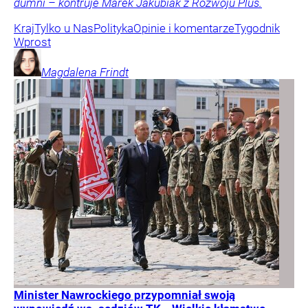
dumni – kontruje Marek Jakubiak z Rozwoju Plus.
Kraj
Tylko u Nas
Polityka
Opinie i komentarze
Tygodnik
Wprost
Magdalena
Frindt
Minister Nawrockiego przypomniał swoją