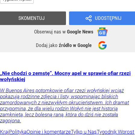
SKOMENTUJ
UDOSTĘPNIJ
Obserwuj nas
w
Google News
Dodaj jako
źródło w Google
„Nie chodzi o zemstę”. Mocny apel w sprawie ofiar rzezi
wołyńskiej
W Buenos Aires potomkowie ofiar rzezi wołyńskiej wciąż
pokazują rodzinne zdjęcia i listy, wspominając bliskich
zamordowanych z niezwykłym okrucieństwem. Ich dramat
przypomina, że dla wielu rodzin Wołyń nie jest historią
zamkniętą, lecz bolesną raną, która do dziś nie została
zagojona.
Kraj
Polityka
Opinie i komentarze
Tylko u Nas
Tygodnik Wprost