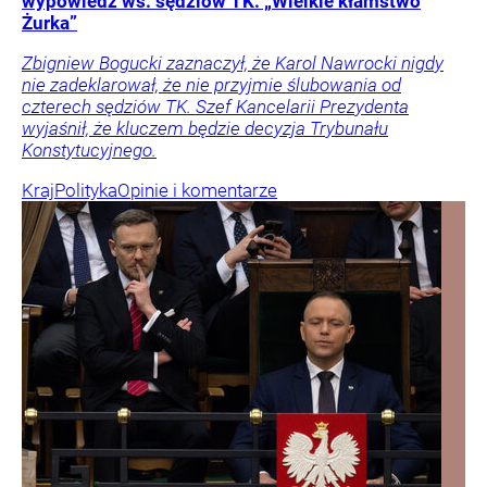
wypowiedź ws. sędziów TK. „Wielkie kłamstwo
Żurka”
Zbigniew Bogucki zaznaczył, że Karol Nawrocki nigdy
nie zadeklarował, że nie przyjmie ślubowania od
czterech sędziów TK. Szef Kancelarii Prezydenta
wyjaśnił, że kluczem będzie decyzja Trybunału
Konstytucyjnego.
Kraj
Polityka
Opinie i komentarze