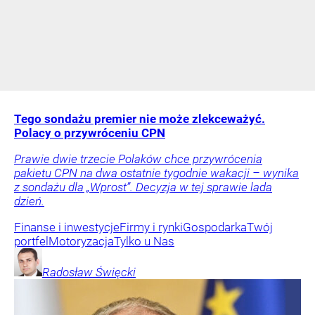
Tego sondażu premier nie może zlekceważyć.
Polacy o przywróceniu CPN
Prawie dwie trzecie Polaków chce przywrócenia
pakietu CPN na dwa ostatnie tygodnie wakacji – wynika
z sondażu dla „Wprost”. Decyzja w tej sprawie lada
dzień.
Finanse i inwestycje
Firmy i rynki
Gospodarka
Twój
portfel
Motoryzacja
Tylko u Nas
Radosław
Święcki