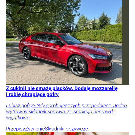
Z cukinii nie smażę placków. Dodaję mozzarellę
i robię chrupiące gofry
Lubisz gofry? Gdy spróbujesz tych przepadniesz. Jeden
wytrawny składnik sprawia, że smakują naprawdę
wyjątkowo.
Przepisy
Żywienie
Składniki odżywcze