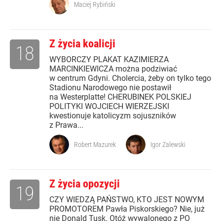
Maciej Rybiński
Z życia koalicji
18
WYBORCZY PLAKAT KAZIMIERZA
MARCINKIEWICZA można podziwiać
w centrum Gdyni. Cholercia, żeby on tylko tego
Stadionu Narodowego nie postawił
na Westerplatte! CHERUBINEK POLSKIEJ
POLITYKI WOJCIECH WIERZEJSKI
kwestionuje katolicyzm sojuszników
z Prawa...
Robert Mazurek
Igor Zalewski
Z życia opozycji
19
CZY WIEDZĄ PAŃSTWO, KTO JEST NOWYM
PROMOTOREM Pawła Piskorskiego? Nie, już
nie Donald Tusk. Otóż wywalonego z PO