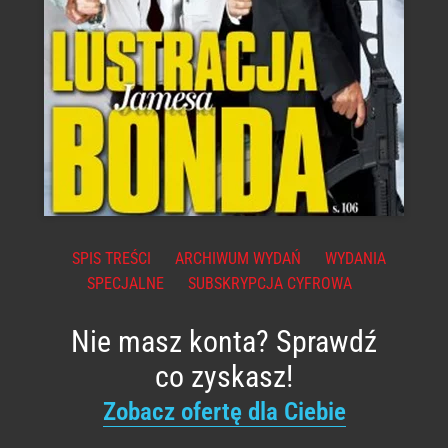
SPIS TREŚCI
ARCHIWUM WYDAŃ
WYDANIA
SPECJALNE
SUBSKRYPCJA CYFROWA
Nie masz konta? Sprawdź
co zyskasz!
Zobacz ofertę dla Ciebie