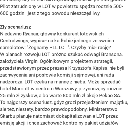
Pilot zatrudniony w LOT w powietrzu spędza rocznie 500-
600 godzin i jest z tego powodu nieszczęśliwy.
Zły scenariusz
Niedawno Ryanair, główny konkurent lotowskich
Centralwings, wypisał na kadłubie jednego ze swoich
samolotów: "Żegnamy PLL LOT". Czyżby miał rację?
W planach rozwoju LOT próżno szukać odwagi Bransona,
założyciela Virgin. Ogólnikowym projektem strategii,
przedstawionym przez prezesa Krzysztofa Kapisa, nie byli
zachwycenia ani posłowie komisji sejmowej, ani rada
nadzorcza. LOT czeka na mannę z nieba. Może sprzedać
hotel Marriott w centrum Warszawy, przynoszący rocznie
25 mln zł zysków, albo warte 800 mln zł akcje Pekao SA.
To najgorszy scenariusz, gdyż grozi przejedzeniem majątku,
ale też, niestety, bardzo prawdopodobny. Ministerstwo
Skarbu planuje natomiast dokapitalizowanie LOT przez
emisję akcji i chce zachować kontrolny pakiet udziałów