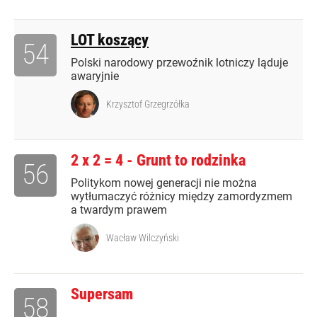
LOT koszący
54
Polski narodowy przewoźnik lotniczy ląduje
awaryjnie
Krzysztof Grzegrzółka
2 x 2 = 4 - Grunt to rodzinka
56
Politykom nowej generacji nie można
wytłumaczyć różnicy między zamordyzmem
a twardym prawem
Wacław Wilczyński
Supersam
58