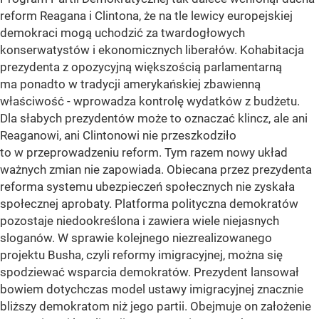
reform Reagana i Clintona, że na tle lewicy europejskiej
demokraci mogą uchodzić za twardogłowych
konserwatystów i ekonomicznych liberałów. Kohabitacja
prezydenta z opozycyjną większością parlamentarną
ma ponadto w tradycji amerykańskiej zbawienną
właściwość - wprowadza kontrolę wydatków z budżetu.
Dla słabych prezydentów może to oznaczać klincz, ale ani
Reaganowi, ani Clintonowi nie przeszkodziło
to w przeprowadzeniu reform. Tym razem nowy układ
ważnych zmian nie zapowiada. Obiecana przez prezydenta
reforma systemu ubezpieczeń społecznych nie zyskała
społecznej aprobaty. Platforma polityczna demokratów
pozostaje niedookreślona i zawiera wiele niejasnych
sloganów. W sprawie kolejnego niezrealizowanego
projektu Busha, czyli reformy imigracyjnej, można się
spodziewać wsparcia demokratów. Prezydent lansował
bowiem dotychczas model ustawy imigracyjnej znacznie
bliższy demokratom niż jego partii. Obejmuje on założenie