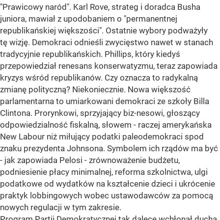
"Prawicowy naród". Karl Rove, strateg i doradca Busha
juniora, mawiał z upodobaniem o "permanentnej
republikańskiej większości". Ostatnie wybory podważyły
tę wizję. Demokraci odnieśli zwycięstwo nawet w stanach
tradycyjnie republikańskich. Phillips, który kiedyś
przepowiedział renesans konserwatyzmu, teraz zapowiada
kryzys wśród republikanów. Czy oznacza to radykalną
zmianę polityczną? Niekoniecznie. Nowa większość
parlamentarna to umiarkowani demokraci ze szkoły Billa
Clintona. Prorynkowi, sprzyjający biz-nesowi, głoszący
odpowiedzialność fiskalną, słowem - raczej amerykańska
New Labour niż miłujący podatki paleodemokraci spod
znaku prezydenta Johnsona. Symbolem ich rządów ma być
- jak zapowiada Pelosi - zrównoważenie budżetu,
podniesienie płacy minimalnej, reforma szkolnictwa, ulgi
podatkowe od wydatków na kształcenie dzieci i ukrócenie
praktyk lobbingowych wobec ustawodawców za pomocą
nowych regulacji w tym zakresie.
Program Partii Demokratycznej tak dalece wchłonął ducha