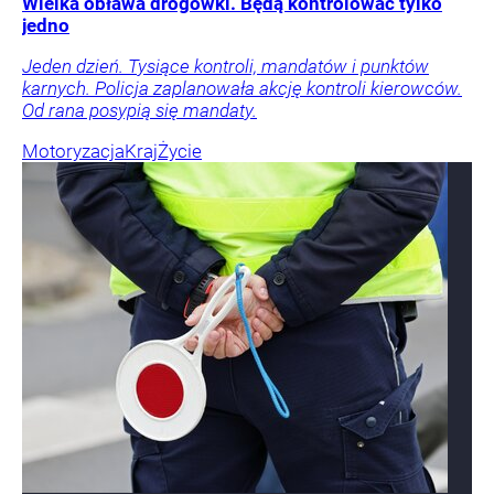
Wielka obława drogówki. Będą kontrolować tylko
jedno
Jeden dzień. Tysiące kontroli, mandatów i punktów
karnych. Policja zaplanowała akcję kontroli kierowców.
Od rana posypią się mandaty.
Motoryzacja
Kraj
Życie