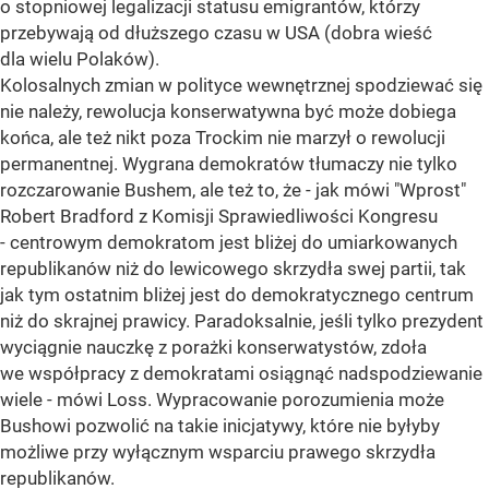
o stopniowej legalizacji statusu emigrantów, którzy
przebywają od dłuższego czasu w USA (dobra wieść
dla wielu Polaków).
Kolosalnych zmian w polityce wewnętrznej spodziewać się
nie należy, rewolucja konserwatywna być może dobiega
końca, ale też nikt poza Trockim nie marzył o rewolucji
permanentnej. Wygrana demokratów tłumaczy nie tylko
rozczarowanie Bushem, ale też to, że - jak mówi "Wprost"
Robert Bradford z Komisji Sprawiedliwości Kongresu
- centrowym demokratom jest bliżej do umiarkowanych
republikanów niż do lewicowego skrzydła swej partii, tak
jak tym ostatnim bliżej jest do demokratycznego centrum
niż do skrajnej prawicy. Paradoksalnie, jeśli tylko prezydent
wyciągnie nauczkę z porażki konserwatystów, zdoła
we współpracy z demokratami osiągnąć nadspodziewanie
wiele - mówi Loss. Wypracowanie porozumienia może
Bushowi pozwolić na takie inicjatywy, które nie byłyby
możliwe przy wyłącznym wsparciu prawego skrzydła
republikanów.