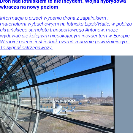
Dron nad lotniskiem to nie incydent. Wojna hybrydowa
wkracza na nowy poziom
Informacja o przechwyceniu drona z zapalnikiem i
materiałami wybuchowymi na lotnisku Lipsk/Halle, w pobliżu
ukraińskiego samolotu transportowego Antonow, może
wydawać się kolejnym niepokojącym incydentem w Europie.
W mojej ocenie jest jednak czymś znacznie poważniejszym.
To sygnał ostrzegawczy.