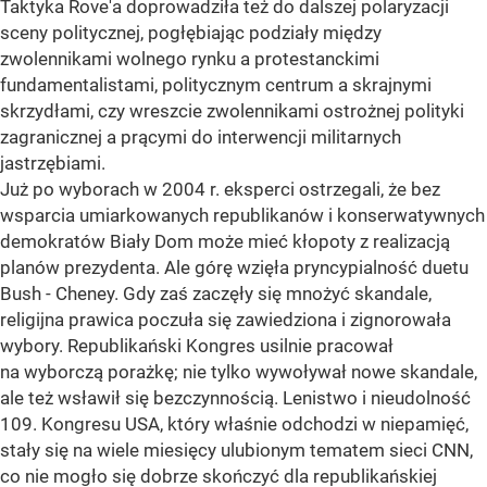
Taktyka Rove'a doprowadziła też do dalszej polaryzacji
sceny politycznej, pogłębiając podziały między
zwolennikami wolnego rynku a protestanckimi
fundamentalistami, politycznym centrum a skrajnymi
skrzydłami, czy wreszcie zwolennikami ostrożnej polityki
zagranicznej a prącymi do interwencji militarnych
jastrzębiami.
Już po wyborach w 2004 r. eksperci ostrzegali, że bez
wsparcia umiarkowanych republikanów i konserwatywnych
demokratów Biały Dom może mieć kłopoty z realizacją
planów prezydenta. Ale górę wzięła pryncypialność duetu
Bush - Cheney. Gdy zaś zaczęły się mnożyć skandale,
religijna prawica poczuła się zawiedziona i zignorowała
wybory. Republikański Kongres usilnie pracował
na wyborczą porażkę; nie tylko wywoływał nowe skandale,
ale też wsławił się bezczynnością. Lenistwo i nieudolność
109. Kongresu USA, który właśnie odchodzi w niepamięć,
stały się na wiele miesięcy ulubionym tematem sieci CNN,
co nie mogło się dobrze skończyć dla republikańskiej