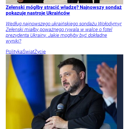
Zełenski mógłby stracić władzę? Najnowszy sondaż
pokazuje nastroje Ukraińców
Według najnowszego ukraińskiego sondażu Wołodymyr
Zełenski miałby poważnego rywala w walce o fotel
prezydenta Ukrainy. Jakie mogłyby być dokładne
wyniki?
Polityka
Świat
Życie