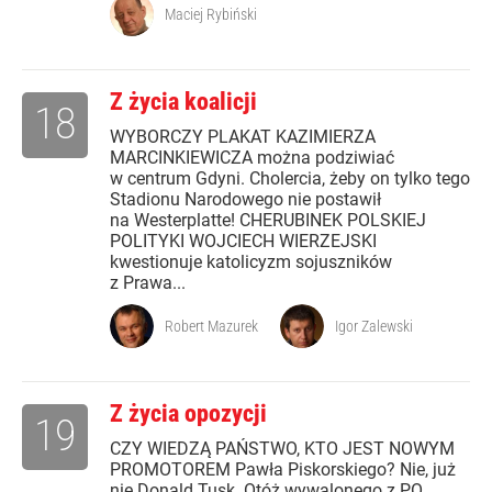
Maciej Rybiński
Z życia koalicji
18
WYBORCZY PLAKAT KAZIMIERZA
MARCINKIEWICZA można podziwiać
w centrum Gdyni. Cholercia, żeby on tylko tego
Stadionu Narodowego nie postawił
na Westerplatte! CHERUBINEK POLSKIEJ
POLITYKI WOJCIECH WIERZEJSKI
kwestionuje katolicyzm sojuszników
z Prawa...
Robert Mazurek
Igor Zalewski
Z życia opozycji
19
CZY WIEDZĄ PAŃSTWO, KTO JEST NOWYM
PROMOTOREM Pawła Piskorskiego? Nie, już
nie Donald Tusk. Otóż wywalonego z PO