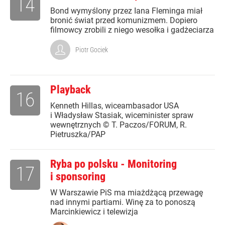
14
Bond wymyślony przez Iana Fleminga miał
bronić świat przed komunizmem. Dopiero
filmowcy zrobili z niego wesołka i gadżeciarza
Piotr Gociek
Playback
16
Kenneth Hillas, wiceambasador USA
i Władysław Stasiak, wiceminister spraw
wewnętrznych © T. Paczos/FORUM, R.
Pietruszka/PAP
Ryba po polsku - Monitoring
17
i sponsoring
W Warszawie PiS ma miażdżącą przewagę
nad innymi partiami. Winę za to ponoszą
Marcinkiewicz i telewizja