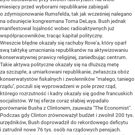
miesięcy przed wyborami republikanie zabiegali
o zdymisjonowanie Rumsfelda, tak jak wcześniej nalegano
na odsunięcie kongresmana Toma DeLaya. Bush jednak
manifestował lojalność wobec radioaktywnych już
współpracowników, tracąc kapitał polityczny.
Wreszcie błędne okazały się rachuby Rove'a, który oparł
swą taktykę umacniania republikanów na aktywizowaniu
konserwatywnej prawicy religijnej, zaniedbując centrum.
Takie aktywa polityczne okazały się na dłuższą metę
za szczupłe, a umiarkowani republikanie, zwłaszcza obóz
konserwatystów fiskalnych i zwolenników "małego, taniego
rządu", poczuli się wyprowadzeni w pole przez rząd,
którego rozrzutność i kadry okazały się godne francuskich
socjalistów. W tej sferze coraz słabiej wypadało
porównanie Busha z Clintonem, zauważa "The Economist".
Podczas gdy Clinton zrównoważył budżet i zwolnił 200 tys.
urzędników, Bush doprowadził do rekordowego deficytu
i zatrudnił nowe 76 tys. osób na rządowych pensjach.