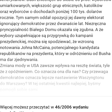
umiarkowanych, większość grup etnicznych, katolików
oraz wyborców o dochodach poniżej 100 tys. dolarów
rocznie. Tym samym oddał opozycji jej dawny elektorat
ignorujący demokratów przez dwanaście lat. Niezręczna
pryncypialność Białego Domu okazała się zgubna. A że
wybory uzupełniające są przygrywką do kampanii
prezydenckiej, można się spodziewać, że wzrosną
notowania Johna McCaina, potencjalnego kandydata
republikanów na prezydenta, który w odróżnieniu od Busha
ma dar zjednywania.
Zmiana mody w USA zawsze wpływa na resztę świata, tyle
że z opóźnieniem. Co oznacza ona dla nas? Czy przewaga
demokratów oznacza lepsze nastawienie Waszyngtonu
do Warszawy? W tej ostatniej kwestii najlepiej, byśmy
pomogli sobie sami.
Więcej możesz przeczytać w
46/2006 wydaniu