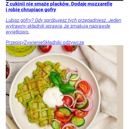
Z cukinii nie smażę placków. Dodaję mozzarellę
i robię chrupiące gofry
Lubisz gofry? Gdy spróbujesz tych przepadniesz. Jeden
wytrawny składnik sprawia, że smakują naprawdę
wyjątkowo.
Przepisy
Żywienie
Składniki odżywcze