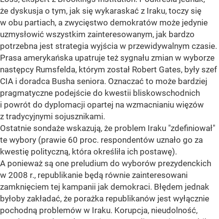
że dyskusja o tym, jak się wykaraskać z Iraku, toczy się
w obu partiach, a zwycięstwo demokratów może jedynie
uzmysłowić wszystkim zainteresowanym, jak bardzo
potrzebna jest strategia wyjścia w przewidywalnym czasie.
Prasa amerykańska upatruje też sygnału zmian w wyborze
następcy Rumsfelda, którym został Robert Gates, były szef
CIA i doradca Busha seniora. Oznaczać to może bardziej
pragmatyczne podejście do kwestii bliskowschodnich
i powrót do dyplomacji opartej na wzmacnianiu więzów
z tradycyjnymi sojusznikami.
Ostatnie sondaże wskazują, że problem Iraku "zdefiniował"
te wybory (prawie 60 proc. respondentów uznało go za
kwestię polityczną, która określiła ich postawę).
A ponieważ są one preludium do wyborów prezydenckich
w 2008 r., republikanie będą równie zainteresowani
zamknięciem tej kampanii jak demokraci. Błędem jednak
byłoby zakładać, że porażka republikanów jest wyłącznie
pochodną problemów w Iraku. Korupcja, nieudolność,