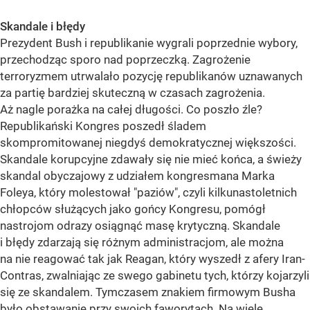
Skandale i błędy
Prezydent Bush i republikanie wygrali poprzednie wybory,
przechodząc sporo nad poprzeczką. Zagrożenie
terroryzmem utrwalało pozycję republikanów uznawanych
za partię bardziej skuteczną w czasach zagrożenia.
Aż nagle porażka na całej długości. Co poszło źle?
Republikański Kongres poszedł śladem
skompromitowanej niegdyś demokratycznej większości.
Skandale korupcyjne zdawały się nie mieć końca, a świeży
skandal obyczajowy z udziałem kongresmana Marka
Foleya, który molestował "paziów", czyli kilkunastoletnich
chłopców służących jako gońcy Kongresu, pomógł
nastrojom odrazy osiągnąć masę krytyczną. Skandale
i błędy zdarzają się różnym administracjom, ale można
na nie reagować tak jak Reagan, który wyszedł z afery Iran-
Contras, zwalniając ze swego gabinetu tych, którzy kojarzyli
się ze skandalem. Tymczasem znakiem firmowym Busha
było obstawanie przy swoich faworytach. Na wiele