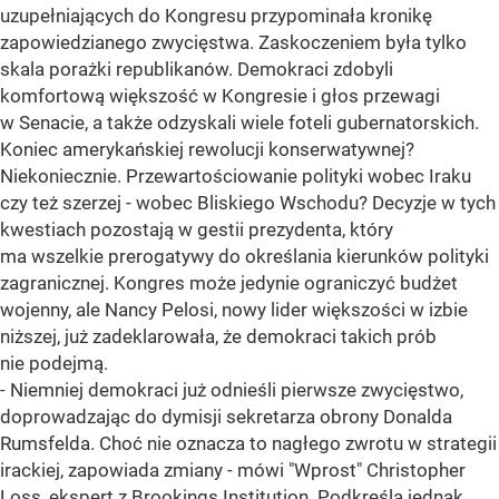
uzupełniających do Kongresu przypominała kronikę
zapowiedzianego zwycięstwa. Zaskoczeniem była tylko
skala porażki republikanów. Demokraci zdobyli
komfortową większość w Kongresie i głos przewagi
w Senacie, a także odzyskali wiele foteli gubernatorskich.
Koniec amerykańskiej rewolucji konserwatywnej?
Niekoniecznie. Przewartościowanie polityki wobec Iraku
czy też szerzej - wobec Bliskiego Wschodu? Decyzje w tych
kwestiach pozostają w gestii prezydenta, który
ma wszelkie prerogatywy do określania kierunków polityki
zagranicznej. Kongres może jedynie ograniczyć budżet
wojenny, ale Nancy Pelosi, nowy lider większości w izbie
niższej, już zadeklarowała, że demokraci takich prób
nie podejmą.
- Niemniej demokraci już odnieśli pierwsze zwycięstwo,
doprowadzając do dymisji sekretarza obrony Donalda
Rumsfelda. Choć nie oznacza to nagłego zwrotu w strategii
irackiej, zapowiada zmiany - mówi "Wprost" Christopher
Loss, ekspert z Brookings Institution. Podkreśla jednak,