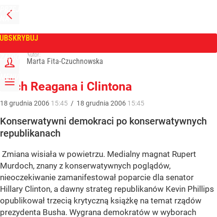
PRZEJDŹ
NA
WPROST
STRONĘ
GŁÓWNĄ
UBSKRYBUJ
Tygodnik Wprost
Autor:
ZALOGUJ
Marta Fita-Czuchnowska
MENU
Duch Reagana i Clintona
18
grudnia
2006
15:45
/
18
grudnia
2006
15:45
Konserwatywni demokraci po konserwatywnych
republikanach
Zmiana wisiała w powietrzu. Medialny magnat Rupert
Murdoch, znany z konserwatywnych poglądów,
nieoczekiwanie zamanifestował poparcie dla senator
Hillary Clinton, a dawny strateg republikanów Kevin Phillips
opublikował trzecią krytyczną książkę na temat rządów
prezydenta Busha. Wygrana demokratów w wyborach