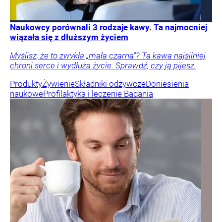
Naukowcy porównali 3 rodzaje kawy. Ta najmocniej
wiązała się z dłuższym życiem
Myślisz, że to zwykła „mała czarna”? Ta kawa najsilniej
chroni serce i wydłuża życie. Sprawdź, czy ją pijesz.
Produkty
Żywienie
Składniki odżywcze
Doniesienia
naukowe
Profilaktyka i leczenie
Badania