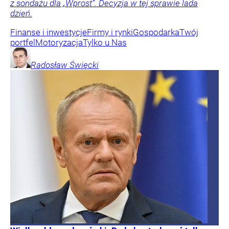
z sondażu dla „Wprost”. Decyzja w tej sprawie lada
dzień.
Finanse i inwestycje
Firmy i rynki
Gospodarka
Twój
portfel
Motoryzacja
Tylko u Nas
Radosław
Święcki