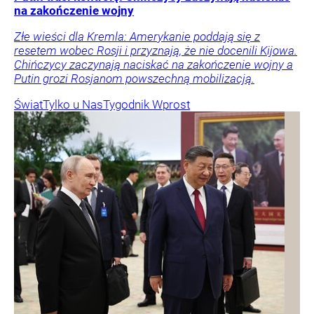
na zakończenie wojny
Złe wieści dla Kremla: Amerykanie poddają się z
resetem wobec Rosji i przyznają, że nie docenili Kijowa.
Chińczycy zaczynają naciskać na zakończenie wojny a
Putin grozi Rosjanom powszechną mobilizacją.
Świat
Tylko u Nas
Tygodnik Wprost