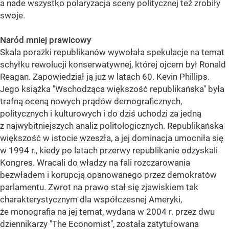
a nade wszystko polaryzacja sceny politycznej też zrobiły
swoje.
Naród mniej prawicowy
Skala porażki republikanów wywołała spekulacje na temat
schyłku rewolucji konserwatywnej, której ojcem był Ronald
Reagan. Zapowiedział ją już w latach 60. Kevin Phillips.
Jego książka "Wschodząca większość republikańska" była
trafną oceną nowych prądów demograficznych,
politycznych i kulturowych i do dziś uchodzi za jedną
z najwybitniejszych analiz politologicznych. Republikańska
większość w istocie wzeszła, a jej dominacja umocniła się
w 1994 r., kiedy po latach przerwy republikanie odzyskali
Kongres. Wracali do władzy na fali rozczarowania
bezwładem i korupcją opanowanego przez demokratów
parlamentu. Zwrot na prawo stał się zjawiskiem tak
charakterystycznym dla współczesnej Ameryki,
że monografia na jej temat, wydana w 2004 r. przez dwu
dziennikarzy "The Economist", została zatytułowana