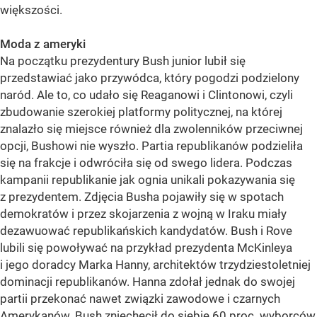
większości.
Moda z ameryki
Na początku prezydentury Bush junior lubił się
przedstawiać jako przywódca, który pogodzi podzielony
naród. Ale to, co udało się Reaganowi i Clintonowi, czyli
zbudowanie szerokiej platformy politycznej, na której
znalazło się miejsce również dla zwolenników przeciwnej
opcji, Bushowi nie wyszło. Partia republikanów podzieliła
się na frakcje i odwróciła się od swego lidera. Podczas
kampanii republikanie jak ognia unikali pokazywania się
z prezydentem. Zdjęcia Busha pojawiły się w spotach
demokratów i przez skojarzenia z wojną w Iraku miały
dezawuować republikańskich kandydatów. Bush i Rove
lubili się powoływać na przykład prezydenta McKinleya
i jego doradcy Marka Hanny, architektów trzydziestoletniej
dominacji republikanów. Hanna zdołał jednak do swojej
partii przekonać nawet związki zawodowe i czarnych
Amerykanów. Bush zniechęcił do siebie 60 proc. wyborców