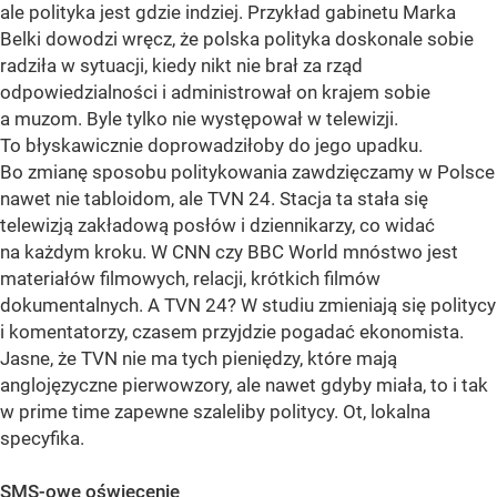
ale polityka jest gdzie indziej. Przykład gabinetu Marka
Belki dowodzi wręcz, że polska polityka doskonale sobie
radziła w sytuacji, kiedy nikt nie brał za rząd
odpowiedzialności i administrował on krajem sobie
a muzom. Byle tylko nie występował w telewizji.
To błyskawicznie doprowadziłoby do jego upadku.
Bo zmianę sposobu politykowania zawdzięczamy w Polsce
nawet nie tabloidom, ale TVN 24. Stacja ta stała się
telewizją zakładową posłów i dziennikarzy, co widać
na każdym kroku. W CNN czy BBC World mnóstwo jest
materiałów filmowych, relacji, krótkich filmów
dokumentalnych. A TVN 24? W studiu zmieniają się politycy
i komentatorzy, czasem przyjdzie pogadać ekonomista.
Jasne, że TVN nie ma tych pieniędzy, które mają
anglojęzyczne pierwowzory, ale nawet gdyby miała, to i tak
w prime time zapewne szaleliby politycy. Ot, lokalna
specyfika.
SMS-owe oświecenie