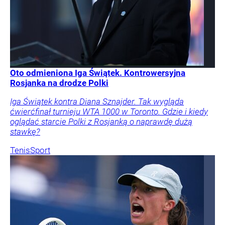
Oto odmieniona Iga Świątek. Kontrowersyjna
Rosjanka na drodze Polki
Iga Świątek kontra Diana Sznajder. Tak wygląda
ćwierćfinał turnieju WTA 1000 w Toronto. Gdzie i kiedy
oglądać starcie Polki z Rosjanką o naprawdę dużą
stawkę?
Tenis
Sport