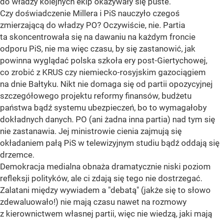
do władzy kolejnych ekip okazywały się puste.
Czy doświadczenie Millera i PiS nauczyło czegoś
zmierzającą do władzy PO? Oczywiście, nie. Partia
ta skoncentrowała się na dawaniu na każdym froncie
odporu PiS, nie ma więc czasu, by się zastanowić, jak
powinna wyglądać polska szkoła ery post-Giertychowej,
co zrobić z KRUS czy niemiecko-rosyjskim gazociągiem
na dnie Bałtyku. Nikt nie domaga się od partii opozycyjnej
szczegółowego projektu reformy finansów, budżetu
państwa bądź systemu ubezpieczeń, bo to wymagałoby
dokładnych danych. PO (ani żadna inna partia) nad tym się
nie zastanawia. Jej ministrowie cienia zajmują się
okładaniem pałą PiS w telewizyjnym studiu bądź oddają się
drzemce.
Demokracja medialna obnaża dramatycznie niski poziom
refleksji polityków, ale ci zdają się tego nie dostrzegać.
Zalatani między wywiadem a "debatą" (jakże się to słowo
zdewaluowało!) nie mają czasu nawet na rozmowy
z kierownictwem własnej partii, więc nie wiedzą, jaki mają