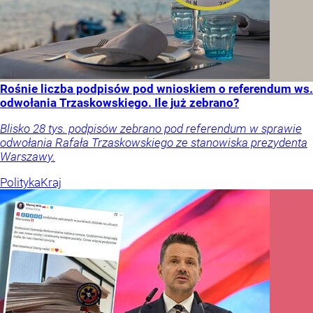
Rośnie liczba podpisów pod wnioskiem o referendum ws.
odwołania Trzaskowskiego. Ile już zebrano?
Blisko 28 tys. podpisów zebrano pod referendum w sprawie
odwołania Rafała Trzaskowskiego ze stanowiska prezydenta
Warszawy.
Polityka
Kraj