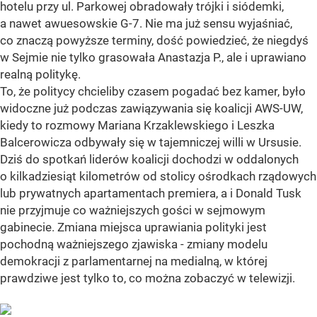
hotelu przy ul. Parkowej obradowały trójki i siódemki,
a nawet awuesowskie G-7. Nie ma już sensu wyjaśniać,
co znaczą powyższe terminy, dość powiedzieć, że niegdyś
w Sejmie nie tylko grasowała Anastazja P., ale i uprawiano
realną politykę.
To, że politycy chcieliby czasem pogadać bez kamer, było
widoczne już podczas zawiązywania się koalicji AWS-UW,
kiedy to rozmowy Mariana Krzaklewskiego i Leszka
Balcerowicza odbywały się w tajemniczej willi w Ursusie.
Dziś do spotkań liderów koalicji dochodzi w oddalonych
o kilkadziesiąt kilometrów od stolicy ośrodkach rządowych
lub prywatnych apartamentach premiera, a i Donald Tusk
nie przyjmuje co ważniejszych gości w sejmowym
gabinecie. Zmiana miejsca uprawiania polityki jest
pochodną ważniejszego zjawiska - zmiany modelu
demokracji z parlamentarnej na medialną, w której
prawdziwe jest tylko to, co można zobaczyć w telewizji.