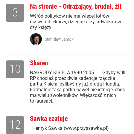
Na stronie - Odrażający, brudni, źli
3
Wśród polityków nie ma więcej łotrów
niż wśród lekarzy, dziennikarzy, adwokatów
czy księży
Stanisław Janecki
Skaner
10
NAGRODY KISIELA 1990-2005 Gdyby w III
RP chociaż przez dwie kadencje rządziła
partia Kisiela, bylibyśmy już drugą Irlandią.
Formalnie taka partia nawet nie istnieje, choć
ma wielu zwolenników. Większość z nich
to laureaci...
Sawka czatuje
12
Henryk Sawka (www.przyssawka.pl)