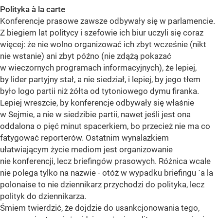
Polityka à la carte
Konferencje prasowe zawsze odbywały się w parlamencie.
Z biegiem lat politycy i szefowie ich biur uczyli się coraz
więcej: że nie wolno organizować ich zbyt wcześnie (nikt
nie wstanie) ani zbyt późno (nie zdążą pokazać
w wieczornych programach informacyjnych), że lepiej,
by lider partyjny stał, a nie siedział, i lepiej, by jego tłem
było logo partii niż żółta od tytoniowego dymu firanka.
Lepiej wreszcie, by konferencje odbywały się właśnie
w Sejmie, a nie w siedzibie partii, nawet jeśli jest ona
oddalona o pięć minut spacerkiem, bo przecież nie ma co
fatygować reporterów. Ostatnim wynalazkiem
ułatwiającym życie mediom jest organizowanie
nie konferencji, lecz briefingów prasowych. Różnica wcale
nie polega tylko na nazwie - otóż w wypadku briefingu `a la
polonaise to nie dziennikarz przychodzi do polityka, lecz
polityk do dziennikarza.
Śmiem twierdzić, że dojdzie do usankcjonowania tego,