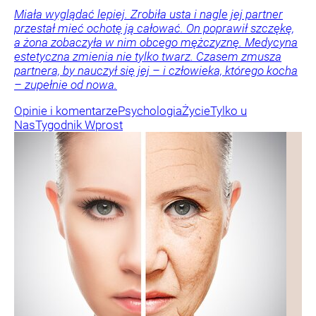
Miała wyglądać lepiej. Zrobiła usta i nagle jej partner
przestał mieć ochotę ją całować. On poprawił szczękę,
a żona zobaczyła w nim obcego mężczyznę. Medycyna
estetyczna zmienia nie tylko twarz. Czasem zmusza
partnera, by nauczył się jej – i człowieka, którego kocha
– zupełnie od nowa.
Opinie i komentarze
Psychologia
Życie
Tylko u
Nas
Tygodnik Wprost