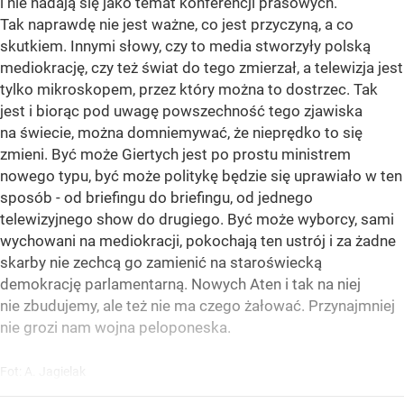
i nie nadają się jako temat konferencji prasowych.
Tak naprawdę nie jest ważne, co jest przyczyną, a co
skutkiem. Innymi słowy, czy to media stworzyły polską
mediokrację, czy też świat do tego zmierzał, a telewizja jest
tylko mikroskopem, przez który można to dostrzec. Tak
jest i biorąc pod uwagę powszechność tego zjawiska
na świecie, można domniemywać, że nieprędko to się
zmieni. Być może Giertych jest po prostu ministrem
nowego typu, być może politykę będzie się uprawiało w ten
sposób - od briefingu do briefingu, od jednego
telewizyjnego show do drugiego. Być może wyborcy, sami
wychowani na mediokracji, pokochają ten ustrój i za żadne
skarby nie zechcą go zamienić na staroświecką
demokrację parlamentarną. Nowych Aten i tak na niej
nie zbudujemy, ale też nie ma czego żałować. Przynajmniej
nie grozi nam wojna peloponeska.
Fot: A. Jagielak