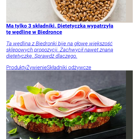
Ma tylko 3 składniki. Dietetyczka wypatrzyła
tę wędlinę w Biedronce
Ta wędlina z Biedronki bije na głowę większość
sklepowych propozycji. Zachwycił nawet znaną
dietetyczkę. Sprawdź dlaczego.
Produkty
Żywienie
Składniki odżywcze