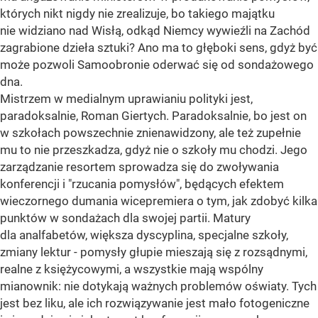
których nikt nigdy nie zrealizuje, bo takiego majątku
nie widziano nad Wisłą, odkąd Niemcy wywieźli na Zachód
zagrabione dzieła sztuki? Ano ma to głęboki sens, gdyż być
może pozwoli Samoobronie oderwać się od sondażowego
dna.
Mistrzem w medialnym uprawianiu polityki jest,
paradoksalnie, Roman Giertych. Paradoksalnie, bo jest on
w szkołach powszechnie znienawidzony, ale też zupełnie
mu to nie przeszkadza, gdyż nie o szkoły mu chodzi. Jego
zarządzanie resortem sprowadza się do zwoływania
konferencji i "rzucania pomysłów", będących efektem
wieczornego dumania wicepremiera o tym, jak zdobyć kilka
punktów w sondażach dla swojej partii. Matury
dla analfabetów, większa dyscyplina, specjalne szkoły,
zmiany lektur - pomysły głupie mieszają się z rozsądnymi,
realne z księżycowymi, a wszystkie mają wspólny
mianownik: nie dotykają ważnych problemów oświaty. Tych
jest bez liku, ale ich rozwiązywanie jest mało fotogeniczne