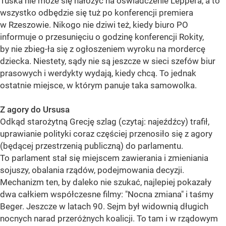
Tuska nie może się nałożyć na oświadczenie Leppera, a to
wszystko odbędzie się tuż po konferencji premiera
w Rzeszowie. Nikogo nie dziwi też, kiedy biuro PO
informuje o przesunięciu o godzinę konferencji Rokity,
by nie zbieg-ła się z ogłoszeniem wyroku na mordercę
dziecka. Niestety, sądy nie są jeszcze w sieci szefów biur
prasowych i werdykty wydają, kiedy chcą. To jednak
ostatnie miejsce, w którym panuje taka samowolka.
Z agory do Ursusa
Odkąd starożytną Grecję szlag (czytaj: najeźdźcy) trafił,
uprawianie polityki coraz częściej przenosiło się z agory
(będącej przestrzenią publiczną) do parlamentu.
To parlament stał się miejscem zawierania i zmieniania
sojuszy, obalania rządów, podejmowania decyzji.
Mechanizm ten, by daleko nie szukać, najlepiej pokazały
dwa całkiem współczesne filmy: "Nocna zmiana" i taśmy
Beger. Jeszcze w latach 90. Sejm był widownią długich
nocnych narad przeróżnych koalicji. To tam i w rządowym