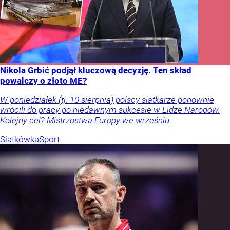
Nikola Grbić podjął kluczową decyzję. Ten skład
powalczy o złoto ME?
W poniedziałek (tj. 10 sierpnia) polscy siatkarze ponownie
wrócili do pracy po niedawnym sukcesie w Lidze Narodów.
Kolejny cel? Mistrzostwa Europy we wrześniu.
Siatkówka
Sport