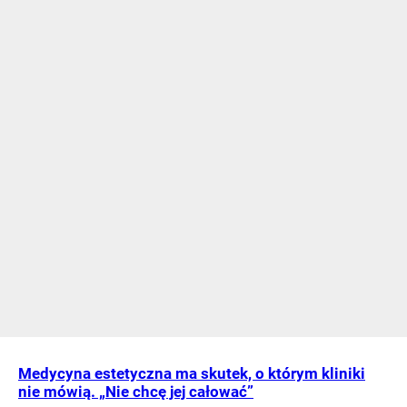
Medycyna estetyczna ma skutek, o którym kliniki
nie mówią. „Nie chcę jej całować”