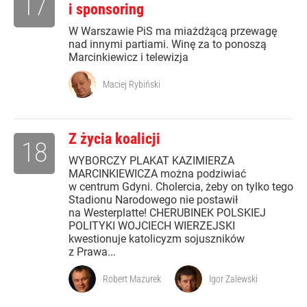
17
i sponsoring
W Warszawie PiS ma miażdżącą przewagę
nad innymi partiami. Winę za to ponoszą
Marcinkiewicz i telewizja
Maciej Rybiński
Z życia koalicji
18
WYBORCZY PLAKAT KAZIMIERZA
MARCINKIEWICZA można podziwiać
w centrum Gdyni. Cholercia, żeby on tylko tego
Stadionu Narodowego nie postawił
na Westerplatte! CHERUBINEK POLSKIEJ
POLITYKI WOJCIECH WIERZEJSKI
kwestionuje katolicyzm sojuszników
z Prawa...
Robert Mazurek
Igor Zalewski