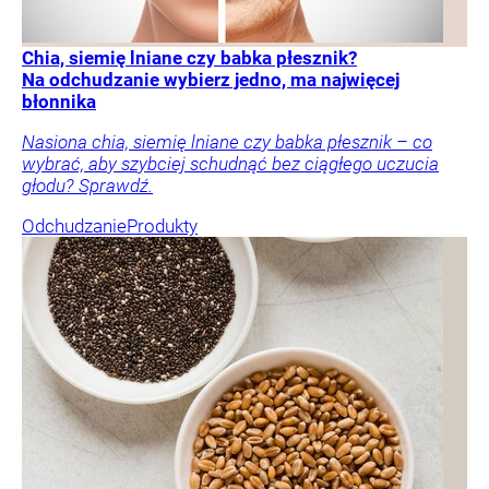
Chia, siemię lniane czy babka płesznik?
Na odchudzanie wybierz jedno, ma najwięcej
błonnika
Nasiona chia, siemię lniane czy babka płesznik – co
wybrać, aby szybciej schudnąć bez ciągłego uczucia
głodu? Sprawdź.
Odchudzanie
Produkty