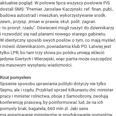
aktualnie pogląd. W połowie lipca wszyscy posłowie PiS
dostali SMS: "Premier Jaroslaw Kaczynski: ref. finan. publ.,
budowa autostrad i mieszkan, wykorzystywanie srodk.
zewn., przysp. zmian w prawie, skut. polit. zagran.
- to prioryt. rzadu". Oświeceni mogli ruszyć do dziennikarzy
i rozwodzić się nad planami nowego starego gabinetu.
W identyczny sposób swych posłów o tym, co mają myśleć
i mówić dziennikarzom, powiadamia klub PO. Łatwiej jest
tylko LPR, bo tam trzy słowa po polsku umieją sklecić
jedynie Giertych i Wierzejski, więc partia może oszczędzić
na masowym wysyłaniu wiadomości.
Rzut pomysłem
Spsienie sposobu uprawiania polityki dotyczy nie tylko
Sejmu, ale i rządu. Przykład sprzed kilkunastu dni: minister
pracy i minister rolnictwa, oboje z Samoobrony, zwołują
konferencję prasową, by poinformować lud, że na ich
pomysły brak, bagatela, 660 mln zł. Jaki sens
ma angażowanie ministerstw w produkowanie pomysłów,