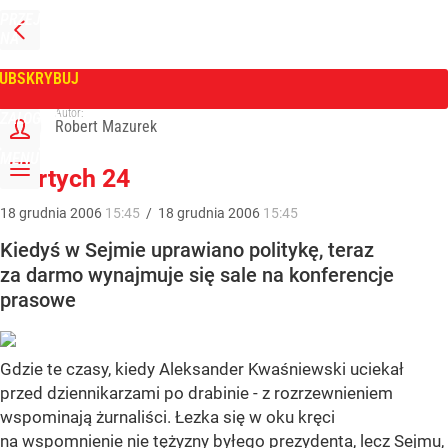
PRZEJDŹ
NA
WPROST
STRONĘ
GŁÓWNĄ
UBSKRYBUJ
Tygodnik Wprost
Autor:
ZALOGUJ
Robert Mazurek
MENU
Giertych 24
18
grudnia
2006
15:45
/
18
grudnia
2006
15:45
Kiedyś w Sejmie uprawiano politykę, teraz
za darmo wynajmuje się sale na konferencje
prasowe
Gdzie te czasy, kiedy Aleksander Kwaśniewski uciekał
przed dziennikarzami po drabinie - z rozrzewnieniem
wspominają żurnaliści. Łezka się w oku kręci
na wspomnienie nie tężyzny byłego prezydenta, lecz Sejmu,