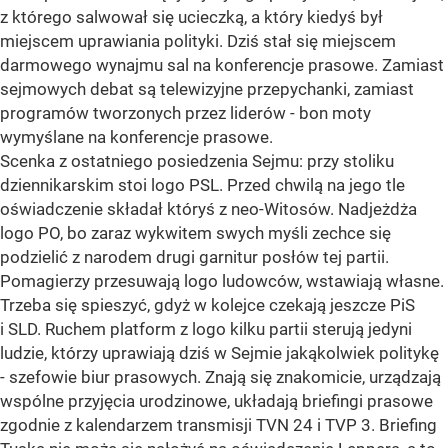
z którego salwował się ucieczką, a który kiedyś był
miejscem uprawiania polityki. Dziś stał się miejscem
darmowego wynajmu sal na konferencje prasowe. Zamiast
sejmowych debat są telewizyjne przepychanki, zamiast
programów tworzonych przez liderów - bon moty
wymyślane na konferencje prasowe.
Scenka z ostatniego posiedzenia Sejmu: przy stoliku
dziennikarskim stoi logo PSL. Przed chwilą na jego tle
oświadczenie składał któryś z neo-Witosów. Nadjeżdża
logo PO, bo zaraz wykwitem swych myśli zechce się
podzielić z narodem drugi garnitur posłów tej partii.
Pomagierzy przesuwają logo ludowców, wstawiają własne.
Trzeba się spieszyć, gdyż w kolejce czekają jeszcze PiS
i SLD. Ruchem platform z logo kilku partii sterują jedyni
ludzie, którzy uprawiają dziś w Sejmie jakąkolwiek politykę
- szefowie biur prasowych. Znają się znakomicie, urządzają
wspólne przyjęcia urodzinowe, układają briefingi prasowe
zgodnie z kalendarzem transmisji TVN 24 i TVP 3. Briefing