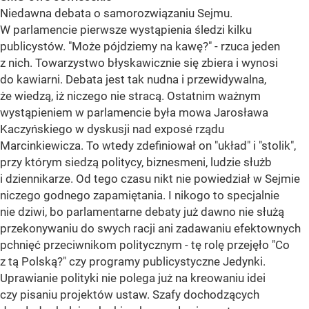
Niedawna debata o samorozwiązaniu Sejmu.
W parlamencie pierwsze wystąpienia śledzi kilku
publicystów. "Może pójdziemy na kawę?" - rzuca jeden
z nich. Towarzystwo błyskawicznie się zbiera i wynosi
do kawiarni. Debata jest tak nudna i przewidywalna,
że wiedzą, iż niczego nie stracą. Ostatnim ważnym
wystąpieniem w parlamencie była mowa Jarosława
Kaczyńskiego w dyskusji nad exposé rządu
Marcinkiewicza. To wtedy zdefiniował on "układ" i "stolik",
przy którym siedzą politycy, biznesmeni, ludzie służb
i dziennikarze. Od tego czasu nikt nie powiedział w Sejmie
niczego godnego zapamiętania. I nikogo to specjalnie
nie dziwi, bo parlamentarne debaty już dawno nie służą
przekonywaniu do swych racji ani zadawaniu efektownych
pchnięć przeciwnikom politycznym - tę rolę przejęło "Co
z tą Polską?" czy programy publicystyczne Jedynki.
Uprawianie polityki nie polega już na kreowaniu idei
czy pisaniu projektów ustaw. Szafy dochodzących