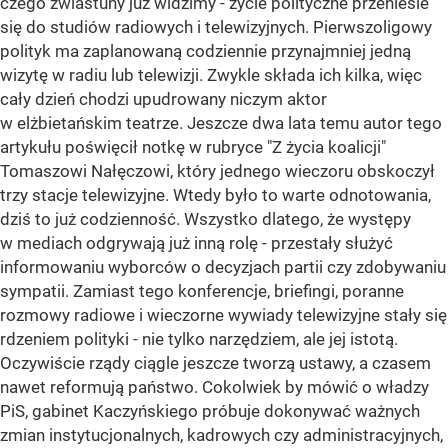
czego zwiastuny już widzimy - życie polityczne przeniesie
się do studiów radiowych i telewizyjnych. Pierwszoligowy
polityk ma zaplanowaną codziennie przynajmniej jedną
wizytę w radiu lub telewizji. Zwykle składa ich kilka, więc
cały dzień chodzi upudrowany niczym aktor
w elżbietańskim teatrze. Jeszcze dwa lata temu autor tego
artykułu poświęcił notkę w rubryce "Z życia koalicji"
Tomaszowi Nałęczowi, który jednego wieczoru obskoczył
trzy stacje telewizyjne. Wtedy było to warte odnotowania,
dziś to już codzienność. Wszystko dlatego, że występy
w mediach odgrywają już inną rolę - przestały służyć
informowaniu wyborców o decyzjach partii czy zdobywaniu
sympatii. Zamiast tego konferencje, briefingi, poranne
rozmowy radiowe i wieczorne wywiady telewizyjne stały się
rdzeniem polityki - nie tylko narzędziem, ale jej istotą.
Oczywiście rządy ciągle jeszcze tworzą ustawy, a czasem
nawet reformują państwo. Cokolwiek by mówić o władzy
PiS, gabinet Kaczyńskiego próbuje dokonywać ważnych
zmian instytucjonalnych, kadrowych czy administracyjnych,