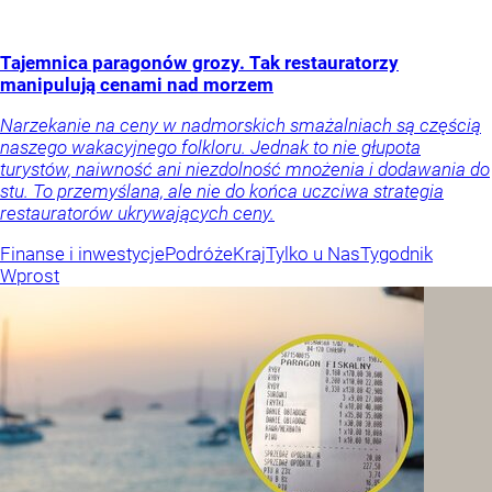
Tajemnica paragonów grozy. Tak restauratorzy
manipulują cenami nad morzem
Narzekanie na ceny w nadmorskich smażalniach są częścią
naszego wakacyjnego folkloru. Jednak to nie głupota
turystów, naiwność ani niezdolność mnożenia i dodawania do
stu. To przemyślana, ale nie do końca uczciwa strategia
restauratorów ukrywających ceny.
Finanse i inwestycje
Podróże
Kraj
Tylko u Nas
Tygodnik
Wprost