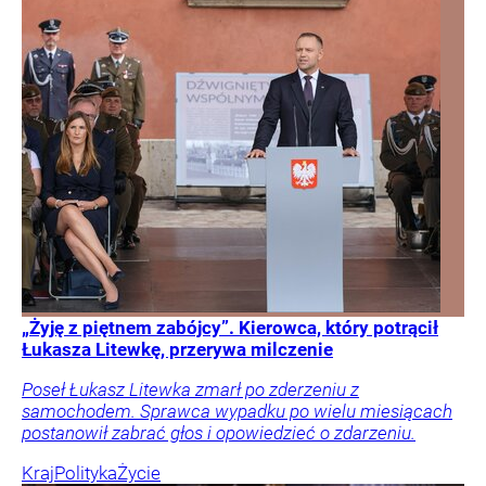
„Żyję z piętnem zabójcy”. Kierowca, który potrącił
Łukasza Litewkę, przerywa milczenie
Poseł Łukasz Litewka zmarł po zderzeniu z
samochodem. Sprawca wypadku po wielu miesiącach
postanowił zabrać głos i opowiedzieć o zdarzeniu.
Kraj
Polityka
Życie