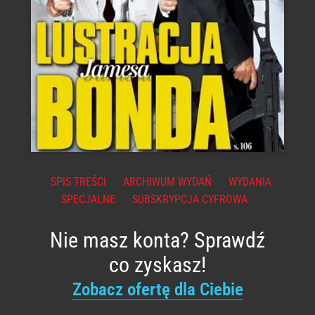
SPIS TREŚCI
ARCHIWUM WYDAŃ
WYDANIA
SPECJALNE
SUBSKRYPCJA CYFROWA
Nie masz konta? Sprawdź
co zyskasz!
Zobacz ofertę dla Ciebie