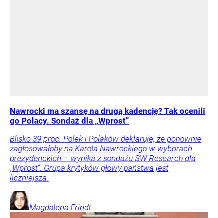
Nawrocki ma szansę na drugą kadencję? Tak ocenili
go Polacy. Sondaż dla „Wprost”
Blisko 39 proc. Polek i Polaków deklaruje, że ponownie
zagłosowałoby na Karola Nawrockiego w wyborach
prezydenckich – wynika z sondażu SW Research dla
„Wprost”. Grupa krytyków głowy państwa jest
liczniejsza.
Magdalena
Frindt