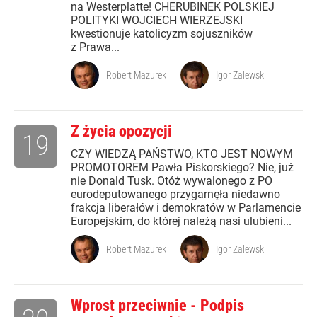
na Westerplatte! CHERUBINEK POLSKIEJ
POLITYKI WOJCIECH WIERZEJSKI
kwestionuje katolicyzm sojuszników
z Prawa...
Robert Mazurek
Igor Zalewski
Z życia opozycji
19
CZY WIEDZĄ PAŃSTWO, KTO JEST NOWYM
PROMOTOREM Pawła Piskorskiego? Nie, już
nie Donald Tusk. Otóż wywalonego z PO
eurodeputowanego przygarnęła niedawno
frakcja liberałów i demokratów w Parlamencie
Europejskim, do której należą nasi ulubieni...
Robert Mazurek
Igor Zalewski
Wprost przeciwnie - Podpis