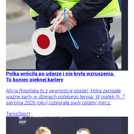
Polka wróciła po udarze i nie kryła wzruszenia.
To koniec pięknej kariery
Alicja Rosolska to z pewnością postać, która zapisała
ważne karty w dziejach polskiego tenisa. W piątek (tj. 7
sierpnia 2026 roku) rozegrała swój ostatni mecz.
Tenis
Sport