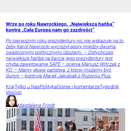
Wrze po roku Nawrockiego. „Największa hańba”
kontra „Cała Europa nam go zazdrości”
Po pierwszym roku prezydentury nic nie wskazuje na to,
żeby Karol Nawrocki wyciszył spory między dwoma
zwaśnionymi politycznymi obozami. – Dotychczas
największą hańbą na karcie jego prezydentury jest
chyba zawetowanie SAFE – ocenia Mariusz Witczak z
KO. – Mamy głowę państwa, z której możemy być
dumni – kontruje Marek Jakubiak z Rozwoju Plus.
Kraj
Tylko u Nas
Polityka
Opinie i komentarze
Tygodnik
Wprost
Magdalena
Frindt