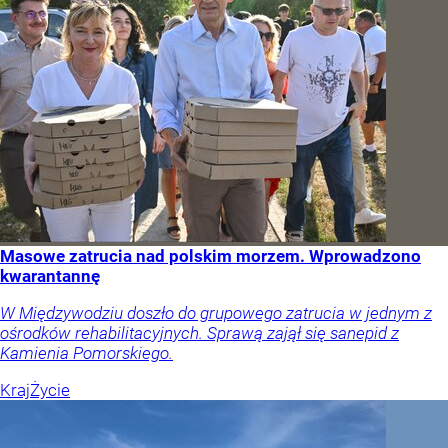
Masowe zatrucia nad polskim morzem. Wprowadzono
kwarantannę
W Międzywodziu doszło do grupowego zatrucia w jednym z
ośrodków rehabilitacyjnych. Sprawą zajął się sanepid z
Kamienia Pomorskiego.
Kraj
Życie