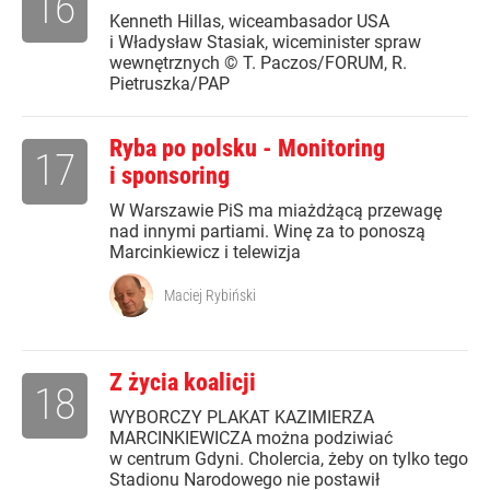
16
Kenneth Hillas, wiceambasador USA
i Władysław Stasiak, wiceminister spraw
wewnętrznych © T. Paczos/FORUM, R.
Pietruszka/PAP
Ryba po polsku - Monitoring
17
i sponsoring
W Warszawie PiS ma miażdżącą przewagę
nad innymi partiami. Winę za to ponoszą
Marcinkiewicz i telewizja
Maciej Rybiński
Z życia koalicji
18
WYBORCZY PLAKAT KAZIMIERZA
MARCINKIEWICZA można podziwiać
w centrum Gdyni. Cholercia, żeby on tylko tego
Stadionu Narodowego nie postawił