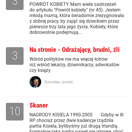
3
POWRÓT KOBIETY Mam wiele zastrzeżeń
do artykułu "Powrót kobiety" (nr 45). Jestem
młodą mamą, która świadomie zrezygnowała
z dobrej pracy, by zająć się dzieckiem przez
pierwsze trzy lata jego życia. Kobiety, które
dobrowolnie podejmują...
Na stronie - Odrażający, brudni, źli
3
Wśród polityków nie ma więcej łotrów
niż wśród lekarzy, dziennikarzy, adwokatów
czy księży
Stanisław Janecki
Skaner
10
NAGRODY KISIELA 1990-2005 Gdyby w III
RP chociaż przez dwie kadencje rządziła
partia Kisiela, bylibyśmy już drugą Irlandią.
Formalnie taka partia nawet nie istnieje, choć