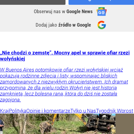
Obserwuj nas
w
Google News
Dodaj jako
źródło w Google
„Nie chodzi o zemstę”. Mocny apel w sprawie ofiar rzezi
wołyńskiej
W Buenos Aires potomkowie ofiar rzezi wołyńskiej wciąż
pokazują rodzinne zdjęcia i listy, wspominając bliskich
zamordowanych z niezwykłym okrucieństwem. Ich dramat
przypomina, że dla wielu rodzin Wołyń nie jest historią
zamkniętą, lecz bolesną raną, która do dziś nie została
zagojona.
Kraj
Polityka
Opinie i komentarze
Tylko u Nas
Tygodnik Wprost