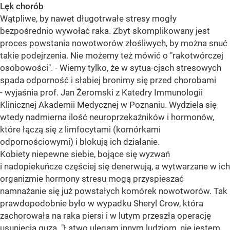
Lęk chorób
Wątpliwe, by nawet długotrwałe stresy mogły
bezpośrednio wywołać raka. Zbyt skomplikowany jest
proces powstania nowotworów złośliwych, by można snuć
takie podejrzenia. Nie możemy też mówić o "rakotwórczej
osobowości". - Wiemy tylko, że w sytua-cjach stresowych
spada odporność i słabiej bronimy się przed chorobami
- wyjaśnia prof. Jan Żeromski z Katedry Immunologii
Klinicznej Akademii Medycznej w Poznaniu. Wydziela się
wtedy nadmierna ilość neuroprzekaźników i hormonów,
które łączą się z limfocytami (komórkami
odpornościowymi) i blokują ich działanie.
Kobiety niepewne siebie, bojące się wyzwań
i nadopiekuńcze częściej się denerwują, a wytwarzane w ich
organizmie hormony stresu mogą przyspieszać
namnażanie się już powstałych komórek nowotworów. Tak
prawdopodobnie było w wypadku Sheryl Crow, która
zachorowała na raka piersi i w lutym przeszła operację
usunięcia guza. "Łatwo ulegam innym ludziom, nie jestem