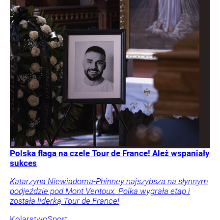
Polska flaga na czele Tour de France! Ależ wspaniały
sukces
Katarzyna Niewiadoma-Phinney najszybsza na słynnym
podjeździe pod Mont Ventoux. Polka wygrała etap i
została liderką Tour de France!
Kolarstwo
Sport