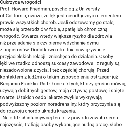
Cukrzyca wrogości
Prof. Howard Friedman, psycholog z University
of California, uważa, że lęk jest nieodłącznym elementem
prawie wszystkich chorób. Jeśli odczuwamy go stale,
może się przerodzić w fobie, apatię lub chroniczną
wrogość. Stwarza wtedy większe ryzyko dla zdrowia
niż przejadanie się czy bierne wdychanie dymu
z papierosów. Dodatkowo utrudnia nawiązywanie
przyjacielskich relacji i zniechęca do działania. Osoby
lękliwe rzadko odnoszą sukcesy zawodowe i z reguły są
niezadowolone z życia. I też częściej chorują. Przed
kontaktem z ludźmi o takim usposobieniu ostrzegał już
Benjamin Franklin. Radził unikać tych, którzy głośno mówią,
używają dobitnych gestów, mają sztywną postawę i spięte
twarze. U takich osób lekarze zwykle wykrywają
podwyższony poziom noradrenaliny, który przyczynia się
do rozwoju chorób układu krążenia.
- Na oddział intensywnej terapii z powodu zawału serca
najczęściej trafiają osoby wykonujące nudną pracę, słabo