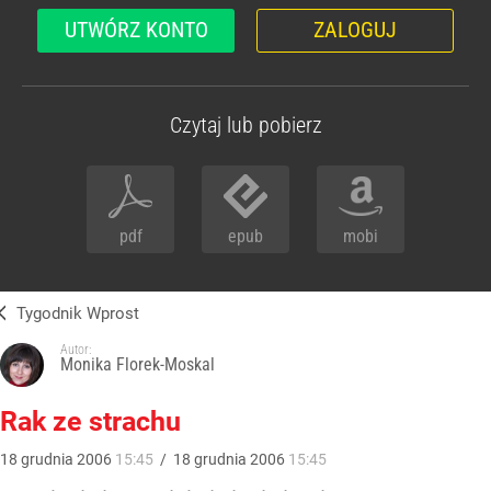
UTWÓRZ KONTO
ZALOGUJ
Czytaj lub pobierz
pdf
epub
mobi
Tygodnik Wprost
Autor:
Monika Florek-Moskal
Rak ze strachu
18
grudnia
2006
15:45
/
18
grudnia
2006
15:45