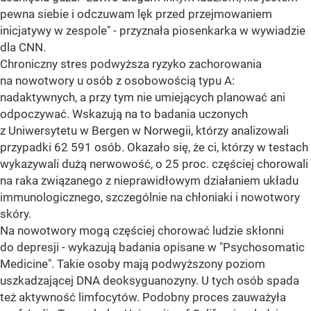
pewna siebie i odczuwam lęk przed przejmowaniem
inicjatywy w zespole" - przyznała piosenkarka w wywiadzie
dla CNN.
Chroniczny stres podwyższa ryzyko zachorowania
na nowotwory u osób z osobowością typu A:
nadaktywnych, a przy tym nie umiejących planować ani
odpoczywać. Wskazują na to badania uczonych
z Uniwersytetu w Bergen w Norwegii, którzy analizowali
przypadki 62 591 osób. Okazało się, że ci, którzy w testach
wykazywali dużą nerwowość, o 25 proc. częściej chorowali
na raka związanego z nieprawidłowym działaniem układu
immunologicznego, szczególnie na chłoniaki i nowotwory
skóry.
Na nowotwory mogą częściej chorować ludzie skłonni
do depresji - wykazują badania opisane w "Psychosomatic
Medicine". Takie osoby mają podwyższony poziom
uszkadzającej DNA deoksyguanozyny. U tych osób spada
też aktywność limfocytów. Podobny proces zauważyła