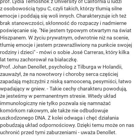
prof. Lydia Temoshok z University of California u ludzi
z osobowością typu C, czyli takich, którzy tłumią silne
emocje i poddają się woli innych. Charakteryzuje ich też
brak stanowczości, skłonność do rozpaczy i nadmierne
poświęcanie się. "Nie jestem typowym otwartym na świat
Hiszpanem. W życiu prywatnym, odwrotnie niż na scenie,
tłumię emocje i jestem przewrażliwiony na punkcie swojej
rodziny i dzieci" - mówi o sobie José Carreras, który kilka
lat temu zachorował na białaczkę.
Prof. Johan Denollet, psycholog z Tilburga w Holandii,
zauważył, że na nowotwory i choroby serca częściej
zapadają mężczyźni z niską samooceną, pesymiści, łatwo
wpadający w gniew. - Takie cechy charakteru powodują,
że jesteśmy w permanentnym stresie. Wtedy układ
immunologiczny nie tylko pozwala się namnażać
komórkom rakowym, ale także nie odbudowuje
uszkodzonego DNA. Z kolei odwaga i chęć działania
pobudzają układ odpornościowy. Dzięki temu może on nas
uchronić przed tymi zaburzeniami - uważa Denollet.