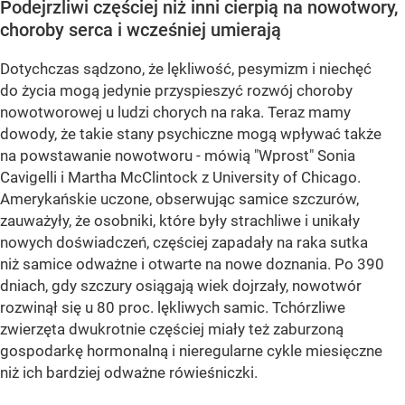
Podejrzliwi częściej niż inni cierpią na nowotwory,
choroby serca i wcześniej umierają
Dotychczas sądzono, że lękliwość, pesymizm i niechęć
do życia mogą jedynie przyspieszyć rozwój choroby
nowotworowej u ludzi chorych na raka. Teraz mamy
dowody, że takie stany psychiczne mogą wpływać także
na powstawanie nowotworu - mówią "Wprost" Sonia
Cavigelli i Martha McClintock z University of Chicago.
Amerykańskie uczone, obserwując samice szczurów,
zauważyły, że osobniki, które były strachliwe i unikały
nowych doświadczeń, częściej zapadały na raka sutka
niż samice odważne i otwarte na nowe doznania. Po 390
dniach, gdy szczury osiągają wiek dojrzały, nowotwór
rozwinął się u 80 proc. lękliwych samic. Tchórzliwe
zwierzęta dwukrotnie częściej miały też zaburzoną
gospodarkę hormonalną i nieregularne cykle miesięczne
niż ich bardziej odważne rówieśniczki.