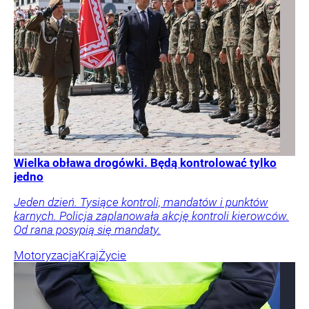
Wielka obława drogówki. Będą kontrolować tylko
jedno
Jeden dzień. Tysiące kontroli, mandatów i punktów
karnych. Policja zaplanowała akcję kontroli kierowców.
Od rana posypią się mandaty.
Motoryzacja
Kraj
Życie