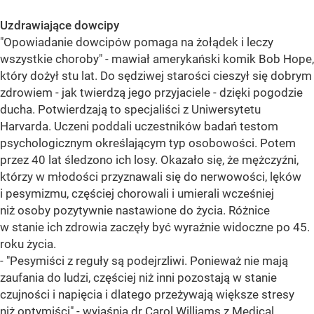
Uzdrawiające dowcipy
"Opowiadanie dowcipów pomaga na żołądek i leczy
wszystkie choroby" - mawiał amerykański komik Bob Hope,
który dożył stu lat. Do sędziwej starości cieszył się dobrym
zdrowiem - jak twierdzą jego przyjaciele - dzięki pogodzie
ducha. Potwierdzają to specjaliści z Uniwersytetu
Harvarda. Uczeni poddali uczestników badań testom
psychologicznym określającym typ osobowości. Potem
przez 40 lat śledzono ich losy. Okazało się, że mężczyźni,
którzy w młodości przyznawali się do nerwowości, lęków
i pesymizmu, częściej chorowali i umierali wcześniej
niż osoby pozytywnie nastawione do życia. Różnice
w stanie ich zdrowia zaczęły być wyraźnie widoczne po 45.
roku życia.
- "Pesymiści z reguły są podejrzliwi. Ponieważ nie mają
zaufania do ludzi, częściej niż inni pozostają w stanie
czujności i napięcia i dlatego przeżywają większe stresy
niż optymiści" - wyjaśnia dr Carol Williams z Medical