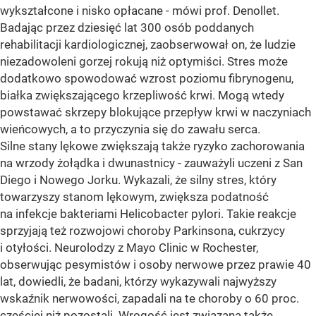
wykształcone i nisko opłacane - mówi prof. Denollet.
Badając przez dziesięć lat 300 osób poddanych
rehabilitacji kardiologicznej, zaobserwował on, że ludzie
niezadowoleni gorzej rokują niż optymiści. Stres może
dodatkowo spowodować wzrost poziomu fibrynogenu,
białka zwiększającego krzepliwość krwi. Mogą wtedy
powstawać skrzepy blokujące przepływ krwi w naczyniach
wieńcowych, a to przyczynia się do zawału serca.
Silne stany lękowe zwiększają także ryzyko zachorowania
na wrzody żołądka i dwunastnicy - zauważyli uczeni z San
Diego i Nowego Jorku. Wykazali, że silny stres, który
towarzyszy stanom lękowym, zwiększa podatność
na infekcje bakteriami Helicobacter pylori. Takie reakcje
sprzyjają też rozwojowi choroby Parkinsona, cukrzycy
i otyłości. Neurolodzy z Mayo Clinic w Rochester,
obserwując pesymistów i osoby nerwowe przez prawie 40
lat, dowiedli, że badani, którzy wykazywali najwyższy
wskaźnik nerwowości, zapadali na te choroby o 60 proc.
częściej niż pozostali. Wrogość jest związana także