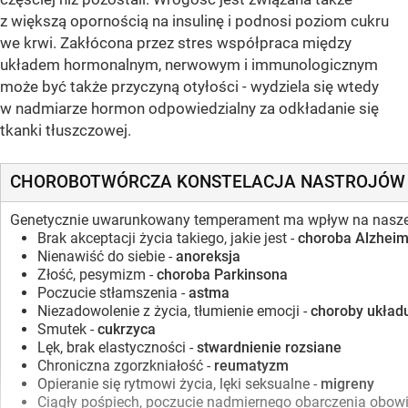
z większą opornością na insulinę i podnosi poziom cukru
we krwi. Zakłócona przez stres współpraca między
układem hormonalnym, nerwowym i immunologicznym
może być także przyczyną otyłości - wydziela się wtedy
w nadmiarze hormon odpowiedzialny za odkładanie się
tkanki tłuszczowej.
CHOROBOTWÓRCZA KONSTELACJA NASTROJÓW
Genetycznie uwarunkowany temperament ma wpływ na nasze zdr
Brak akceptacji życia takiego, jakie jest -
choroba Alzhei
Nienawiść do siebie -
anoreksja
Złość, pesymizm -
choroba Parkinsona
Poczucie stłamszenia -
astma
Niezadowolenie z życia, tłumienie emocji -
choroby układ
Smutek -
cukrzyca
Lęk, brak elastyczności -
stwardnienie rozsiane
Chroniczna zgorzkniałość -
reumatyzm
Opieranie się rytmowi życia, lęki seksualne -
migreny
Ciągły pośpiech, poczucie nadmiernego obarczenia obow