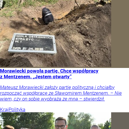
Morawiecki powoła partię. Chce współpracy
z Mentzenem. „Jestem otwarty”
Mateusz Morawiecki założy partię polityczną i chciałby
rozpocząć współpracę ze Sławomirem Mentzenem. – Nie
wiem, czy on sobie wyobraża ze mną – stwierdził.
Kraj
Polityka