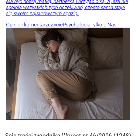
Ma być dobrą matką, partnerką i przyjaciółką. A jeśli nie
spełnia wszystkich tych oczekiwań, często sama staje
się swoim najsurowszym sędzią.
Opinie i komentarze
Życie
Psychologia
Tylko u Nas
Spis treści
tygodnika Wprost nr 46/2006 (1248)