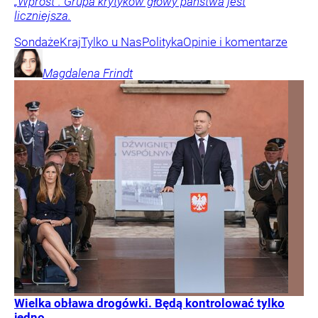
„Wprost”. Grupa krytyków głowy państwa jest
liczniejsza.
Sondaże
Kraj
Tylko u Nas
Polityka
Opinie i komentarze
Magdalena
Frindt
Wielka obława drogówki. Będą kontrolować tylko
jedno