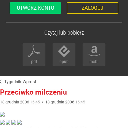
UTWÓRZ KONTO
ZALOGUJ
Czytaj lub pobierz
pdf
epub
mobi
Tygodnik Wprost
Przeciwko milczeniu
18
grudnia
2006
15:45
/
18
grudnia
2006
15:45