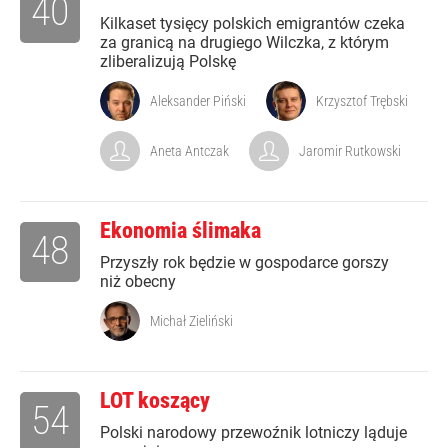
40
Kilkaset tysięcy polskich emigrantów czeka
za granicą na drugiego Wilczka, z którym
zliberalizują Polskę
Aleksander Piński
Krzysztof Trębski
Aneta Antczak
Jaromir Rutkowski
Ekonomia ślimaka
48
Przyszły rok będzie w gospodarce gorszy
niż obecny
Michał Zieliński
LOT koszący
54
Polski narodowy przewoźnik lotniczy ląduje