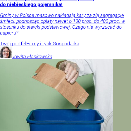
do niebieskiego pojemnika!
Gminy w Polsce masowo nakładają kary za złą segregację
śmieci, podnosząc opłaty nawet o 100 proc. do 400 proc. w
stosunku do stawki podstawowej. Czego nie wyrzucać do
papieru?
Twój portfel
Firmy i rynki
Gospodarka
Jowita
Flankowska