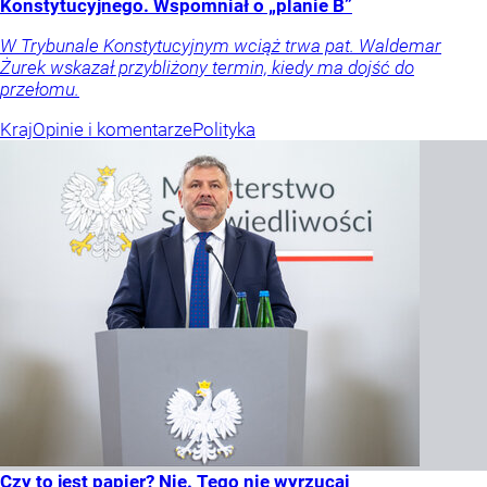
Konstytucyjnego. Wspomniał o „planie B”
W Trybunale Konstytucyjnym wciąż trwa pat. Waldemar
Żurek wskazał przybliżony termin, kiedy ma dojść do
przełomu.
Kraj
Opinie i komentarze
Polityka
Czy to jest papier? Nie. Tego nie wyrzucaj