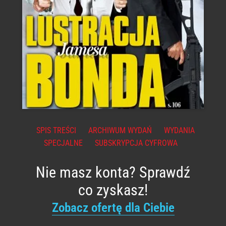
SPIS TREŚCI
ARCHIWUM WYDAŃ
WYDANIA
SPECJALNE
SUBSKRYPCJA CYFROWA
Nie masz konta? Sprawdź
co zyskasz!
Zobacz ofertę dla Ciebie