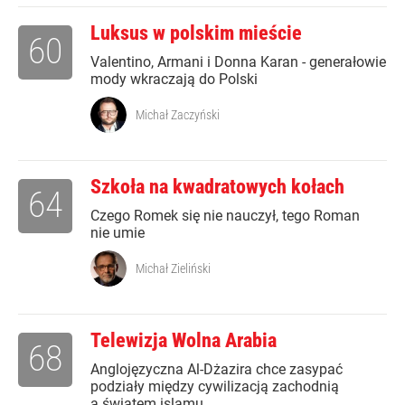
Luksus w polskim mieście
60
Valentino, Armani i Donna Karan - generałowie
mody wkraczają do Polski
Michał Zaczyński
Szkoła na kwadratowych kołach
64
Czego Romek się nie nauczył, tego Roman
nie umie
Michał Zieliński
Telewizja Wolna Arabia
68
Anglojęzyczna Al-Dżazira chce zasypać
podziały między cywilizacją zachodnią
a światem islamu