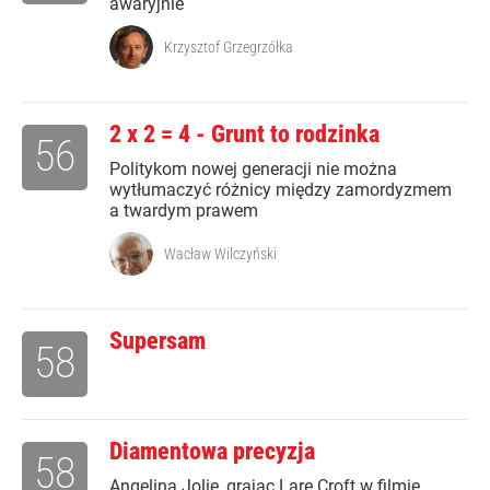
awaryjnie
Krzysztof Grzegrzółka
2 x 2 = 4 - Grunt to rodzinka
56
Politykom nowej generacji nie można
wytłumaczyć różnicy między zamordyzmem
a twardym prawem
Wacław Wilczyński
Supersam
58
Diamentowa precyzja
58
Angelina Jolie, grając Larę Croft w filmie