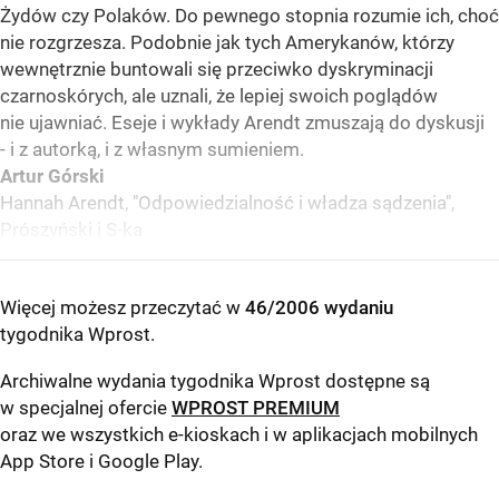
Żydów czy Polaków. Do pewnego stopnia rozumie ich, choć
nie rozgrzesza. Podobnie jak tych Amerykanów, którzy
wewnętrznie buntowali się przeciwko dyskryminacji
czarnoskórych, ale uznali, że lepiej swoich poglądów
nie ujawniać. Eseje i wykłady Arendt zmuszają do dyskusji
- i z autorką, i z własnym sumieniem.
Artur Górski
Hannah Arendt, "Odpowiedzialność i władza sądzenia",
Prószyński i S-ka
Więcej możesz przeczytać w
46/2006 wydaniu
tygodnika Wprost
.
Archiwalne wydania tygodnika Wprost dostępne są
w specjalnej ofercie
WPROST PREMIUM
oraz we wszystkich e-kioskach i w aplikacjach mobilnych
App Store
i
Google Play
.