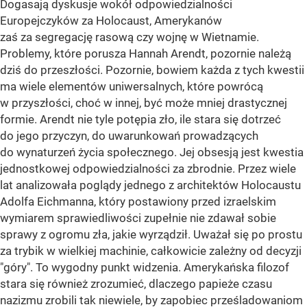
Dogasają dyskusje wokół odpowiedzialności
Europejczyków za Holocaust, Amerykanów
zaś za segregację rasową czy wojnę w Wietnamie.
Problemy, które porusza Hannah Arendt, pozornie należą
dziś do przeszłości. Pozornie, bowiem każda z tych kwestii
ma wiele elementów uniwersalnych, które powrócą
w przyszłości, choć w innej, być może mniej drastycznej
formie. Arendt nie tyle potępia zło, ile stara się dotrzeć
do jego przyczyn, do uwarunkowań prowadzących
do wynaturzeń życia społecznego. Jej obsesją jest kwestia
jednostkowej odpowiedzialności za zbrodnie. Przez wiele
lat analizowała poglądy jednego z architektów Holocaustu
Adolfa Eichmanna, który postawiony przed izraelskim
wymiarem sprawiedliwości zupełnie nie zdawał sobie
sprawy z ogromu zła, jakie wyrządził. Uważał się po prostu
za trybik w wielkiej machinie, całkowicie zależny od decyzji
"góry". To wygodny punkt widzenia. Amerykańska filozof
stara się również zrozumieć, dlaczego papieże czasu
nazizmu zrobili tak niewiele, by zapobiec prześladowaniom