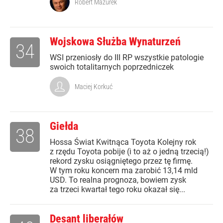
Robert Mazurek
Wojskowa Służba Wynaturzeń
34
WSI przeniosły do III RP wszystkie patologie
swoich totalitarnych poprzedniczek
Maciej Korkuć
Giełda
38
Hossa Świat Kwitnąca Toyota Kolejny rok
z rzędu Toyota pobije (i to aż o jedną trzecią!)
rekord zysku osiągniętego przez tę firmę.
W tym roku koncern ma zarobić 13,14 mld
USD. To realna prognoza, bowiem zysk
za trzeci kwartał tego roku okazał się...
Desant liberałów