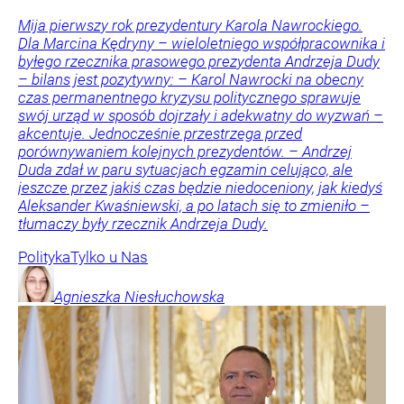
Mija pierwszy rok prezydentury Karola Nawrockiego.
Dla Marcina Kędryny – wieloletniego współpracownika i
byłego rzecznika prasowego prezydenta Andrzeja Dudy
– bilans jest pozytywny: – Karol Nawrocki na obecny
czas permanentnego kryzysu politycznego sprawuje
swój urząd w sposób dojrzały i adekwatny do wyzwań –
akcentuje. Jednocześnie przestrzega przed
porównywaniem kolejnych prezydentów. – Andrzej
Duda zdał w paru sytuacjach egzamin celująco, ale
jeszcze przez jakiś czas będzie niedoceniony, jak kiedyś
Aleksander Kwaśniewski, a po latach się to zmieniło –
tłumaczy były rzecznik Andrzeja Dudy.
Polityka
Tylko u Nas
Agnieszka
Niesłuchowska