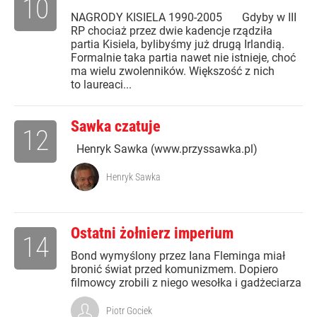
10
NAGRODY KISIELA 1990-2005 Gdyby w III
RP chociaż przez dwie kadencje rządziła
partia Kisiela, bylibyśmy już drugą Irlandią.
Formalnie taka partia nawet nie istnieje, choć
ma wielu zwolenników. Większość z nich
to laureaci...
Sawka czatuje
12
Henryk Sawka (www.przyssawka.pl)
Henryk Sawka
Ostatni żołnierz imperium
14
Bond wymyślony przez Iana Fleminga miał
bronić świat przed komunizmem. Dopiero
filmowcy zrobili z niego wesołka i gadżeciarza
Piotr Gociek