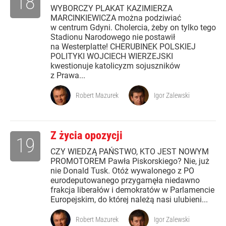
18
WYBORCZY PLAKAT KAZIMIERZA
MARCINKIEWICZA można podziwiać
w centrum Gdyni. Cholercia, żeby on tylko tego
Stadionu Narodowego nie postawił
na Westerplatte! CHERUBINEK POLSKIEJ
POLITYKI WOJCIECH WIERZEJSKI
kwestionuje katolicyzm sojuszników
z Prawa...
Robert Mazurek
Igor Zalewski
Z życia opozycji
19
CZY WIEDZĄ PAŃSTWO, KTO JEST NOWYM
PROMOTOREM Pawła Piskorskiego? Nie, już
nie Donald Tusk. Otóż wywalonego z PO
eurodeputowanego przygarnęła niedawno
frakcja liberałów i demokratów w Parlamencie
Europejskim, do której należą nasi ulubieni...
Robert Mazurek
Igor Zalewski