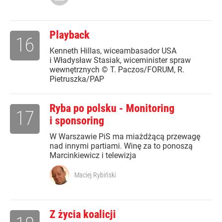
Playback
16
Kenneth Hillas, wiceambasador USA
i Władysław Stasiak, wiceminister spraw
wewnętrznych © T. Paczos/FORUM, R.
Pietruszka/PAP
Ryba po polsku - Monitoring
17
i sponsoring
W Warszawie PiS ma miażdżącą przewagę
nad innymi partiami. Winę za to ponoszą
Marcinkiewicz i telewizja
Maciej Rybiński
Z życia koalicji