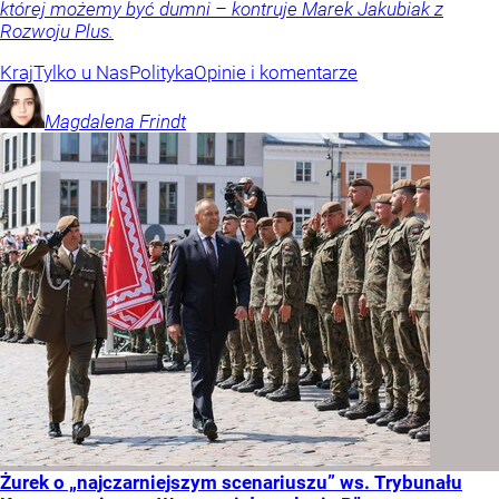
której możemy być dumni – kontruje Marek Jakubiak z
Rozwoju Plus.
Kraj
Tylko u Nas
Polityka
Opinie i komentarze
Magdalena
Frindt
Żurek o „najczarniejszym scenariuszu” ws. Trybunału