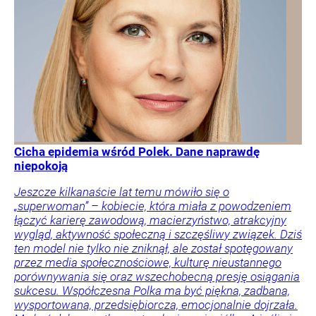
Cicha epidemia wśród Polek. Dane naprawdę
niepokoją
Jeszcze kilkanaście lat temu mówiło się o
„superwoman” – kobiecie, która miała z powodzeniem
łączyć karierę zawodową, macierzyństwo, atrakcyjny
wygląd, aktywność społeczną i szczęśliwy związek. Dziś
ten model nie tylko nie zniknął, ale został spotęgowany
przez media społecznościowe, kulturę nieustannego
porównywania się oraz wszechobecną presję osiągania
sukcesu. Współczesna Polka ma być piękna, zadbana,
wysportowana, przedsiębiorcza, emocjonalnie dojrzała.