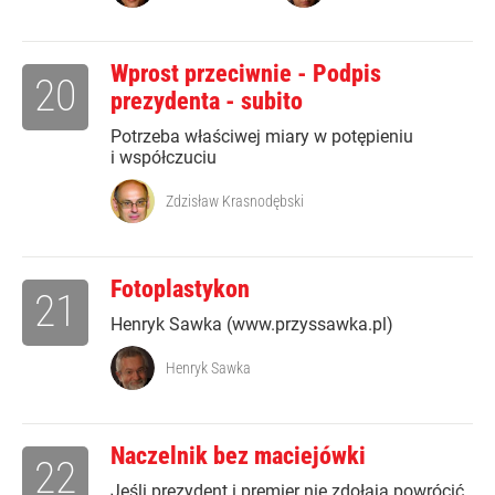
Wprost przeciwnie - Podpis
20
prezydenta - subito
Potrzeba właściwej miary w potępieniu
i współczuciu
Zdzisław Krasnodębski
Fotoplastykon
21
Henryk Sawka (www.przyssawka.pl)
Henryk Sawka
Naczelnik bez maciejówki
22
Jeśli prezydent i premier nie zdołają powrócić