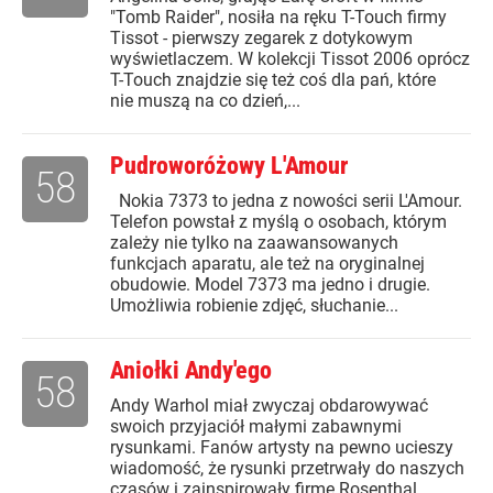
"Tomb Raider", nosiła na ręku T-Touch firmy
Tissot - pierwszy zegarek z dotykowym
wyświetlaczem. W kolekcji Tissot 2006 oprócz
T-Touch znajdzie się też coś dla pań, które
nie muszą na co dzień,...
Pudroworóżowy L'Amour
58
Nokia 7373 to jedna z nowości serii L'Amour.
Telefon powstał z myślą o osobach, którym
zależy nie tylko na zaawansowanych
funkcjach aparatu, ale też na oryginalnej
obudowie. Model 7373 ma jedno i drugie.
Umożliwia robienie zdjęć, słuchanie...
Aniołki Andy'ego
58
Andy Warhol miał zwyczaj obdarowywać
swoich przyjaciół małymi zabawnymi
rysunkami. Fanów artysty na pewno ucieszy
wiadomość, że rysunki przetrwały do naszych
czasów i zainspirowały firmę Rosenthal