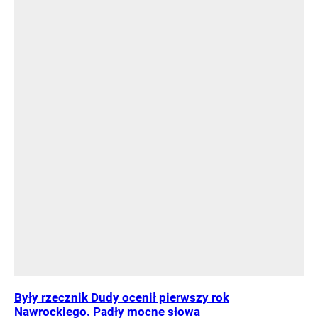
Były rzecznik Dudy ocenił pierwszy rok
Nawrockiego. Padły mocne słowa