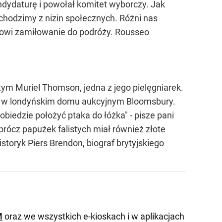
ndydaturę i powołał komitet wyborczy. Jak
hodzimy z nizin społecznych. Różni nas
zowi zamiłowanie do podróży. Rousseo
tym Muriel Thomson, jedna z jego pielęgniarek.
one w londyńskim domu aukcyjnym Bloomsbury.
obiedzie położyć ptaka do łóżka" - pisze pani
prócz papużek falistych miał również złote
istoryk Piers Brendon, biograf brytyjskiego
M
oraz we wszystkich e-kioskach i w aplikacjach