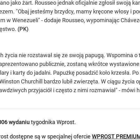
o jako żart. Rousseo jednak oficjalnie zgłosił swoją ka
zem. "Obaj jesteśmy brzydcy, mamy kręcone włosy i poc
kam w Wenezueli" - dodaje Rousseo, wypominając Cháve
ięstwo.
(PK)
ch życia nie rozstawał się ze swoją papugą. Wspomina o 
zy zaprezentowano publicznie, zostaną wkrótce wystawi
ry i karty do jadalni. Papużkę posadzić koło krzesła. Po 
nston Churchill bardzo lubił zwierzęta. W ciągu życia o
 prawdziwych przyjaciół i często z nimi rozmawiał" - mówi h
006 wydaniu
tygodnika Wprost
.
ost dostępne są w specjalnej ofercie
WPROST PREMIU