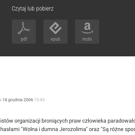
Czytaj lub pobierz
pdf
epub
mobi
o:
18
grudnia
2006
15:45
tywistów organizacji broniących praw człowieka paradowa
z hasłami "Wolna i dumna Jerozolima" oraz "Są różne sp