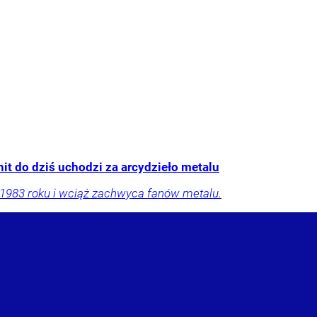
it do dziś uchodzi za arcydzieło metalu
 1983 roku i wciąż zachwyca fanów metalu.