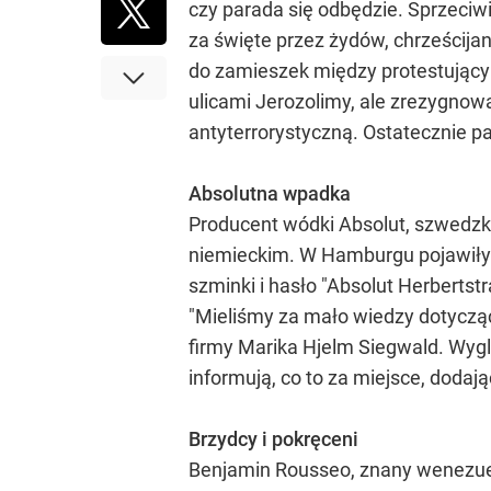
czy parada się odbędzie. Sprzeciw
za święte przez żydów, chrześcija
do zamieszek między protestującym
ulicami Jerozolimy, ale zrezygnowa
antyterrorystyczną. Ostatecznie p
Absolutna wpadka
Producent wódki Absolut, szwedzki
niemieckim. W Hamburgu pojawiły si
szminki i hasło "Absolut Herbertst
"Mieliśmy za mało wiedzy dotycząc
firmy Marika Hjelm Siegwald. Wyglą
informują, co to za miejsce, dodaj
Brzydcy i pokręceni
Benjamin Rousseo, znany wenezue