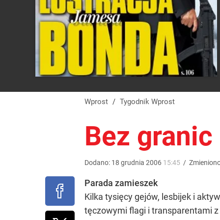
Wprost
/
Tygodnik Wprost
Bez granic
Dodano:
18
grudnia
2006
15:45
/
Zmienion
Parada zamieszek
Kilka tysięcy gejów, lesbijek i ak
tęczowymi flagi i transparentami 