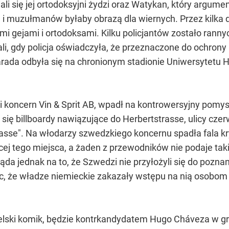
iali się jej ortodoksyjni żydzi oraz Watykan, który arg
n i muzułmanów byłaby obrazą dla wiernych. Przez kilka
i gejami i ortodoksami. Kilku policjantów zostało rann
li, gdy policja oświadczyła, że przeznaczone do ochrony
arada odbyła się na chronionym stadionie Uniwersytetu 
 koncern Vin & Sprit AB, wpadł na kontrowersyjny pomy
ę billboardy nawiązujące do Herbertstrasse, ulicy czerw
rasse". Na włodarzy szwedzkiego koncernu spadła fala kry
ej tego miejsca, a żaden z przewodników nie podaje taki
da jednak na to, że Szwedzi nie przyłożyli się do pozna
ąc, że władze niemieckie zakazały wstępu na nią osobom 
lski komik, będzie kontrkandydatem Hugo Cháveza w g