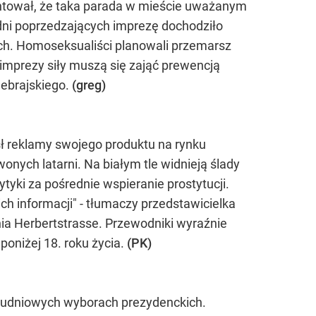
umentował, że taka parada w mieście uważanym
 dni poprzedzających imprezę dochodziło
ych. Homoseksualiści planowali przemarsz
 imprezy siły muszą się zająć prewencją
Hebrajskiego.
(greg)
sł reklamy swojego produktu na rynku
onych latarni. Na białym tle widnieją ślady
tyki za pośrednie wspieranie prostytucji.
ch informacji" - tłumaczy przedstawicielka
nia Herbertstrasse. Przewodniki wyraźnie
poniżej 18. roku życia.
(PK)
rudniowych wyborach prezydenckich.