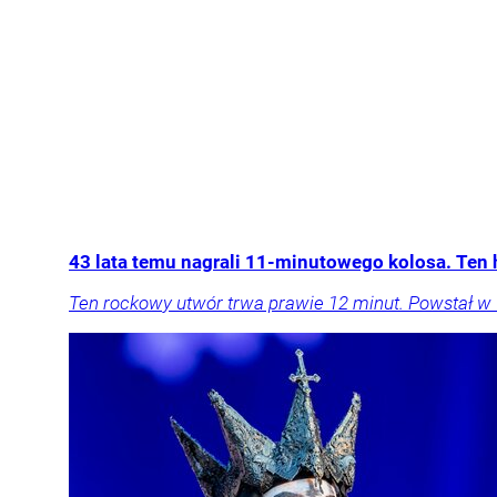
43 lata temu nagrali 11-minutowego kolosa. Ten h
Ten rockowy utwór trwa prawie 12 minut. Powstał w