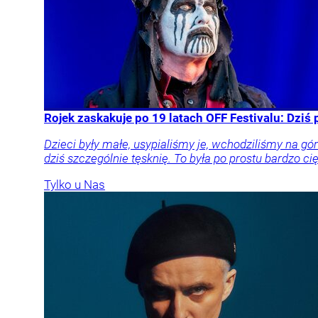
Rojek zaskakuje po 19 latach OFF Festivalu: Dziś
Dzieci były małe, usypialiśmy je, wchodziliśmy na g
dziś szczególnie tęsknię. To była po prostu bardzo c
Tylko u Nas