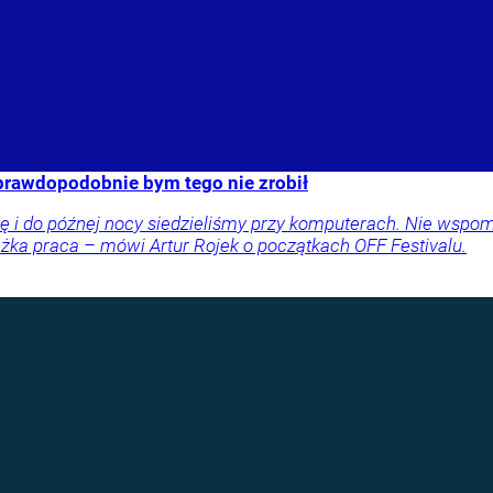
 prawdopodobnie bym tego nie zrobił
órę i do późnej nocy siedzieliśmy przy komputerach. Nie wsp
iężka praca – mówi Artur Rojek o początkach OFF Festivalu.