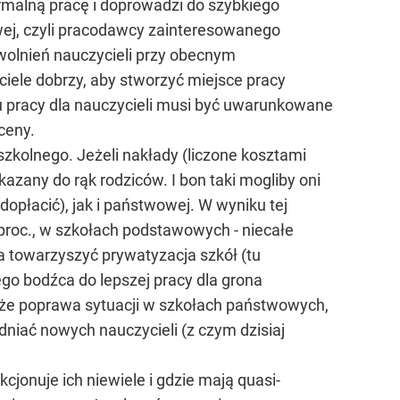
ormalną pracę i doprowadzi do szybkiego
wej, czyli pracodawcy zainteresowanego
zwolnień nauczycieli przy obecnym
yciele dobrzy, aby stworzyć miejsce pracy
u pracy dla nauczycieli musi być uwarunkowane
ceny.
zkolnego. Jeżeli nakłady (liczone kosztami
azany do rąk rodziców. I bon taki mogliby oni
opłacić), jak i państwowej. W wyniku tej
proc., w szkołach podstawowych - niecałe
a towarzyszyć prywatyzacja szkół (tu
o bodźca do lepszej pracy dla grona
że poprawa sytuacji w szkołach państwowych,
dniać nowych nauczycieli (z czym dzisiaj
jonuje ich niewiele i gdzie mają quasi-