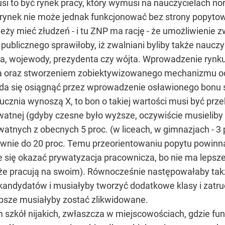
usi to być rynek pracy, który wymusi na nauczycielach n
 rynek nie może jednak funkcjonować bez strony popyto
eży mieć złudzeń - i tu ZNP ma rację - że umożliwienie 
a publicznego sprawiłoby, iż zwalniani byliby także naucz
tra, wojewody, prezydenta czy wójta. Wprowadzenie rynk
wa oraz stworzeniem zobiektywizowanego mechanizmu o
da się osiągnąć przez wprowadzenie osławionego bonu s
cznia wynoszą X, to bon o takiej wartości musi być przek
atnej (gdyby czesne było wyższe, oczywiście musieliby d
atnych z obecnych 5 proc. (w liceach, w gimnazjach - 3 
ewnie do 20 proc. Temu przeorientowaniu popytu powinn
się okazać prywatyzacja pracownicza, bo nie ma lepszeg
że pracują na swoim). Równocześnie następowałaby tak
 kandydatów i musiałyby tworzyć dodatkowe klasy i zatru
łabsze musiałyby zostać zlikwidowane.
zkół nijakich, zwłaszcza w miejscowościach, gdzie funkc