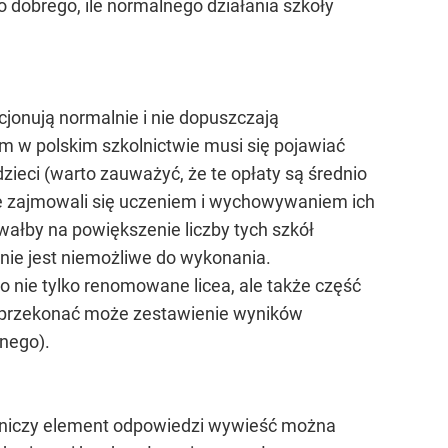
o dobrego, ile normalnego działania szkoły
kcjonują normalnie i nie dopuszczają
zm w polskim szkolnictwie musi się pojawiać
dzieci (warto zauważyć, że te opłaty są średnio
le zajmowali się uczeniem i wychowywaniem ich
wałby na powiększenie liczby tych szkół
nie jest niemożliwe do wykonania.
 nie tylko renomowane licea, ale także część
h, przekonać może zestawienie wyników
lnego).
adniczy element odpowiedzi wywieść można