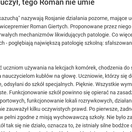
uczył, tego Roman nie umie
kazuchą" nazywają Rosjanie działania pozorne, mające 
icepremier Roman Giertych. Proponowane przez niego r
trwałych mechanizmów likwidujących patologie. Co więcej,
- pogłębiają największą patologię szkolną: sfałszowaną 
ć uczniom używania na lekcjach komórek, chodzenia do 
a nauczycielom kubłów na głowę. Uczniowie, którzy się d
e, odsyłani do szkół specjalnych. Pięknie. Wszystkie wy
te. Funkcjonowanie szkół powinno się opierać na zasadzi
portowych, funkcjonowanie lokali rozrywkowych, działanie
 nie zauważył kilku oczywistych prawd. Po pierwsze, żad
 w pełni zgodne z misją wychowawczą szkoły. Nie było 
ół tak się nie działo, oznacza to, że istniały silne bodźc