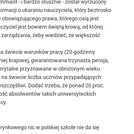
hmiast - i bardzo słusznie - został wyrzucony
formacji o ukaraniu nauczyciela, który beztrosko
le obowiązującego prawa, którego osią jest
uczyciel jest bowiem świętą krową, od której
ii zarządzania, żeby wiedzieć, że większość
 na świecie warunków pracy (20-godzinny
iej krajowej, gwarantowana trzynasta pensja,
 emerytalne przyznawane w obniżonym wieku
 na świecie liczba uczniów przypadających
ieszczęśliwi. Dodać trzeba, że ponad 20 proc.
zość absolwentów takich uniwersyteckich
acy.
ynkowego nic w polskiej szkole nie da się