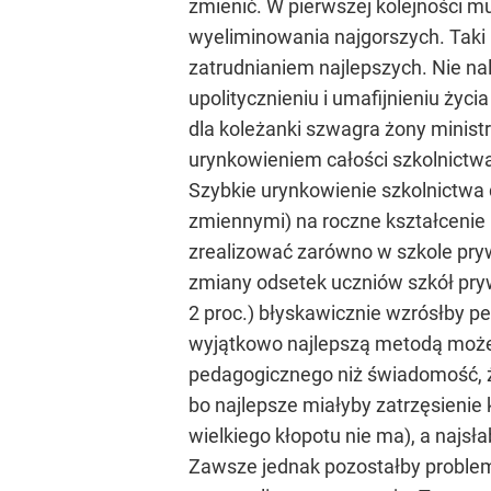
zmienić. W pierwszej kolejności m
wyeliminowania najgorszych. Taki
zatrudnianiem najlepszych. Nie nal
upolitycznieniu i umafijnieniu życi
dla koleżanki szwagra żony minis
urynkowieniem całości szkolnict
Szybkie urynkowienie szkolnictwa 
zmiennymi) na roczne kształcenie u
zrealizować zarówno w szkole pryw
zmiany odsetek uczniów szkół pryw
2 proc.) błyskawicznie wzrósłby p
wyjątkowo najlepszą metodą może 
pedagogicznego niż świadomość, 
bo najlepsze miałyby zatrzęsienie
wielkiego kłopotu nie ma), a najs
Zawsze jednak pozostałby problem s