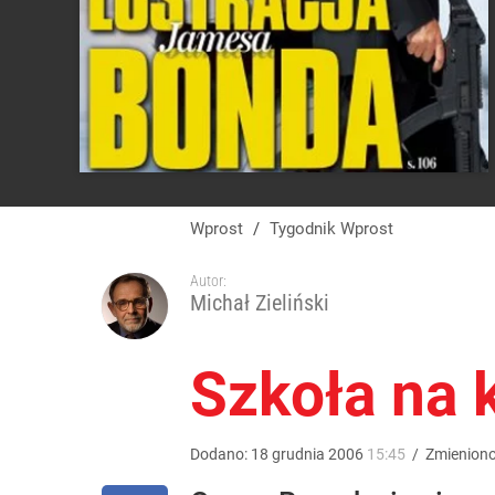
Wprost
/
Tygodnik Wprost
Autor:
Michał Zieliński
Szkoła na 
Dodano:
18
grudnia
2006
15:45
/
Zmienion