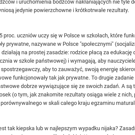
odźców i uruchomienia bodźców nakłaniających nie tyle d
niosą jedynie powierzchowne i krótkotrwałe rezultaty.
 5 proc. uczniów uczy się w Polsce w szkołach, które fun
koły prywatne, nazywane w Polsce "społecznymi" (socjali
działają na prostej zasadzie: rodzice płacą za edukację 
ucznia w szkole państwowej) i wymagają, aby nauczycie
e spostrzegawczy, aby to zauważyć, swoją energię skiero
wowe funkcjonowały tak jak prywatne. To drugie zadanie 
twowe dobrze wywiązujące się ze swoich zadań. A są to
osek (o tym, jak znakomite rezultaty osiąga wiele z nic
i porównywalnego w skali całego kraju egzaminu matura
jest tak kiepska lub w najlepszym wypadku nijaka? Zas