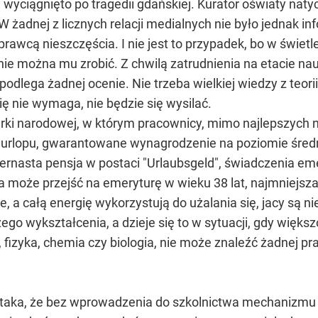
 wyciągnięto po tragedii gdańskiej. Kurator oświaty natyc
W żadnej z licznych relacji medialnych nie było jednak in
sprawcą nieszczęścia. I nie jest to przypadek, bo w świet
 nie można mu zrobić. Z chwilą zatrudnienia na etacie na
 podlega żadnej ocenie. Nie trzeba wielkiej wiedzy z teor
ę nie wymaga, nie będzie się wysilać.
arki narodowej, w którym pracownicy, mimo najlepszych
e urlopu, gwarantowane wynagrodzenie na poziomie średn
zternasta pensja w postaci "Urlaubsgeld", świadczenia
 może przejść na emeryturę w wieku 38 lat, najmniejsza
e, a całą energię wykorzystują do użalania się, jacy są n
o wykształcenia, a dzieje się to w sytuacji, gdy więks
a, fizyka, chemia czy biologia, nie może znaleźć żadnej pr
 taka, że bez wprowadzenia do szkolnictwa mechanizmu r