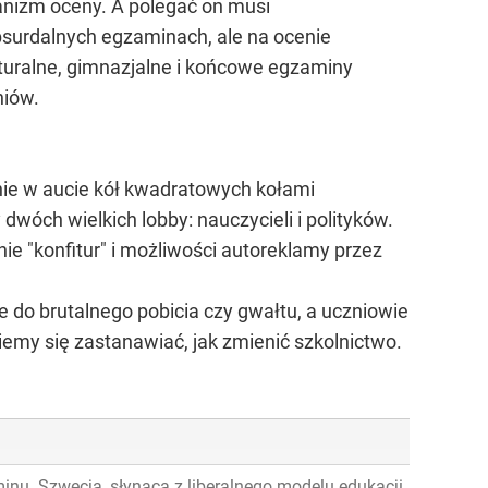
nizm oceny. A polegać on musi
bsurdalnych egzaminach, ale na ocenie
uralne, gimnazjalne i końcowe egzaminy
niów.
nie w aucie kół kwadratowych kołami
wóch wielkich lobby: nauczycieli i polityków.
ie "konfitur" i możliwości autoreklamy przez
ie do brutalnego pobicia czy gwałtu, a uczniowie
emy się zastanawiać, jak zmienić szkolnictwo.
nu. Szwecja, słynąca z liberalnego modelu edukacji, legitymuje