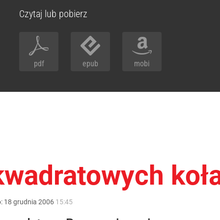
Czytaj lub pobierz
pdf
epub
mobi
kwadratowych koł
o:
18
grudnia
2006
15:45