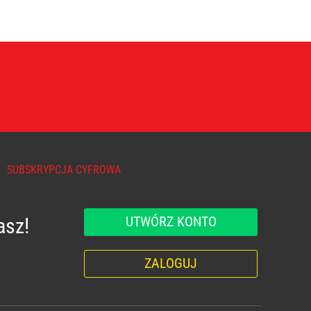
SUBSKRYPCJA CYFROWA
UTWÓRZ KONTO
asz!
ZALOGUJ