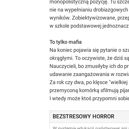
monopolistyczną pozycję. Tu szcz
nie na wypełnianiu drobiazgowych 
wyników. Zobiektywizowane, prze
w szkole podstawowej jednoznacznie
To tylko mafia
Na koniec pojawia się pytanie o 
okrągłymi. To oczywiste, że dziś s
Nauczycieli, bo zmusiłyby ich do p
udawanie zaangażowania w rozwią
Za rok czy dwa, po klęsce "wielkie
przemyconą komórką sfilmują pijan
I wtedy może ktoś przypomni sobi
BEZSTRESOWY HORROR
W systemie edukacji państwowej ani p