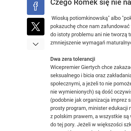
Czego Romek się nie na
Wioską potiomkinowską" albo "po
pokazuchę chce nam zafundować w
do istoty problemu ani nie tworzą 
zmniejszenie wymagań maturalnych 
Dwa zera tolerancji
Wicepremier Giertych chce zakaza
seksualnego i bicia oraz zakładani
społecznymi, a jeżeli to nie pomoż
nie wymienionych) są dość oczywis
(podobnie jak organizacja imprez s
prosty program, minister edukacji
z polskim prawem, a wszystkie są
do tej pory. Jeżeli w większości szk