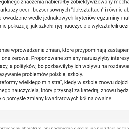
ególnego znaczenia nabierałby zobiektywizowany mecha
arkuszy ocen, bezsensownych "dokształtach" i równie a
prowadzone wedle jednakowych kryteriów egzaminy mat
 pokazują, jak szkoła i jej nauczyciele wykształcili ucz
szanse wprowadzenia zmian, które przypominają zastąpie
ą one zerowe. Proponowane zmiany naruszyłyby interesy d
racy, a polityków, bo pozbawiłyby ich wpływu na rozdawan
zywanie problemów polskiej szkoły.
j reformy wielkiego ministra", kiedy w szkole znowu dojdz
ego nauczyciela, który przysnął za katedrą, znowu będzi
e o pomyśle zmiany kwadratowych kół na owalne.
rzesadny liberalizm, ani nadmierna dyscyplina nie zdają egzami