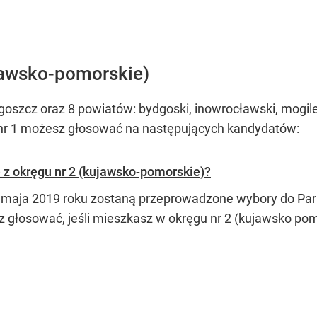
ujawsko-pomorskie)
szcz oraz 8 powiatów: bydgoski, inowrocławski, mogileńsk
u nr 1 możesz głosować na następujących kandydatów:
 z okręgu nr 2 (kujawsko-pomorskie)?
 maja 2019 roku zostaną przeprowadzone wybory do Par
 głosować, jeśli mieszkasz w okręgu nr 2 (kujawsko pom