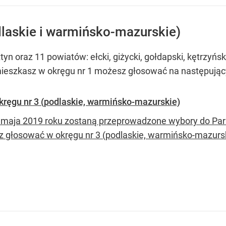
dlaskie i warmińsko-mazurskie)
 oraz 11 powiatów: ełcki, giżycki, gołdapski, kętrzyński, 
 mieszkasz w okręgu nr 1 możesz głosować na następują
kręgu nr 3 (podlaskie, warmińsko-mazurskie)
 maja 2019 roku zostaną przeprowadzone wybory do Par
 głosować w okręgu nr 3 (podlaskie, warmińsko-mazursk