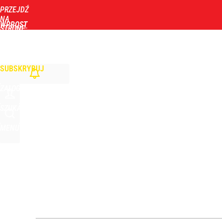
PRZEJDŹ
Udostępnij
1
Skomentuj
NA
WPROST
STRONĘ
GŁÓWNĄ
WIADOMOŚCI
POLITYKA
BIZNES
DOM
ZDROWIE
ROZRYWKA
TYGOD
SUBSKRYBUJ
ZALOGUJ
SZUKAJ
MENU