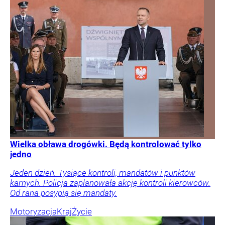
Wielka obława drogówki. Będą kontrolować tylko
jedno
Jeden dzień. Tysiące kontroli, mandatów i punktów
karnych. Policja zaplanowała akcję kontroli kierowców.
Od rana posypią się mandaty.
Motoryzacja
Kraj
Życie