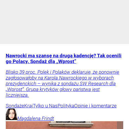
Nawrocki ma szansę na drugą kadencję? Tak ocenili
go Polacy. Sondaż dla „Wprost”
Blisko 39 proc. Polek i Polaków deklaruje, że ponownie
zagłosowałoby na Karola Nawrockiego w wyborach
prezydenckich – wynika z sondażu SW Research dla
„Wprost”. Grupa krytyków głowy państwa jest
liczniejsza.
Sondaże
Kraj
Tylko u Nas
Polityka
Opinie i komentarze
Magdalena
Frindt