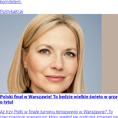
komitetem.
Polityka
Kraj
Polski finał w Warszawie! To będzie wielkie święto w grze
o tytuł
Aż trzy Polki w finale turnieju tenisowego w Warszawie? To
rzeczywiście scenariusz, który spełnił się podczas zmagań na