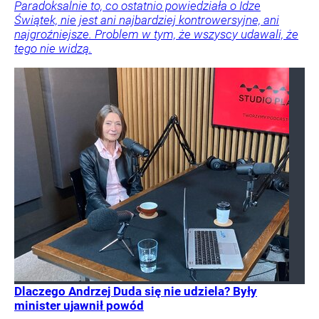
Paradoksalnie to, co ostatnio powiedziała o Idze
Świątek, nie jest ani najbardziej kontrowersyjne, ani
najgroźniejsze. Problem w tym, że wszyscy udawali, że
tego nie widzą.
Dlaczego Andrzej Duda się nie udziela? Były
minister ujawnił powód