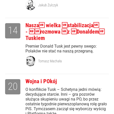
Jakub Żulczyk
Nasza wielka stabilizacja
14
- rozmowa z Donaldem
Tuskiem
Premier Donald Tusk jest pewny swego:
Polaków nie stać na naszą przegraną.
Tomasz Machała
Wojna i POkój
20
O konflikcie Tusk – Schetyna jedni mówią:
decydujące starcie. Inni – gra pozorów
służąca skupieniu uwagi na PO, bo przez
ostatnie tygodnie pierwszoplanową rolę grało
PiS. Tymczasem zaczął się wyborczy wyścig
i Platforma także...