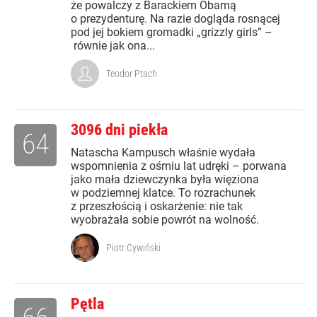
że powalczy z Barackiem Obamą
o prezydenturę. Na razie dogląda rosnącej
pod jej bokiem gromadki „grizzly girls” –
równie jak ona...
Teodor Ptach
3096 dni piekła
64
Natascha Kampusch właśnie wydała
wspomnienia z ośmiu lat udręki – porwana
jako mała dziewczynka była więziona
w podziemnej klatce. To rozrachunek
z przeszłością i oskarżenie: nie tak
wyobrażała sobie powrót na wolność.
Piotr Cywiński
Pętla