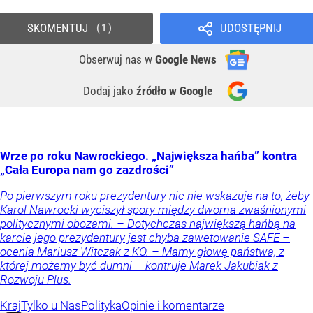
SKOMENTUJ
UDOSTĘPNIJ
1
Obserwuj nas
w
Google News
Dodaj jako
źródło w Google
Wrze po roku Nawrockiego. „Największa hańba” kontra
„Cała Europa nam go zazdrości”
Po pierwszym roku prezydentury nic nie wskazuje na to, żeby
Karol Nawrocki wyciszył spory między dwoma zwaśnionymi
politycznymi obozami. – Dotychczas największą hańbą na
karcie jego prezydentury jest chyba zawetowanie SAFE –
ocenia Mariusz Witczak z KO. – Mamy głowę państwa, z
której możemy być dumni – kontruje Marek Jakubiak z
Rozwoju Plus.
Kraj
Tylko u Nas
Polityka
Opinie i komentarze