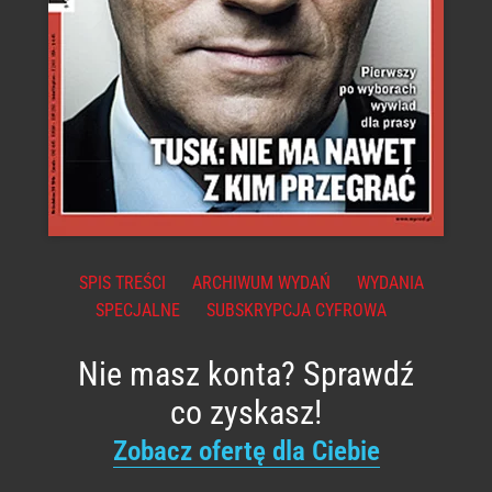
SPIS TREŚCI
ARCHIWUM WYDAŃ
WYDANIA
SPECJALNE
SUBSKRYPCJA CYFROWA
Nie masz konta? Sprawdź
co zyskasz!
Zobacz ofertę dla Ciebie