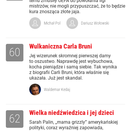
temu zmusiły UEFA do powołania ligi
mistrzów, nie mogli przypuszczać, że to będzie
kura znosząca złote jaja.
Michał Pol
Dariusz Wołowski
Wulkaniczna Carla Bruni
60
Jej wizerunek skromnej pierwszej damy
to oszustwo. Naprawdę jest wybuchowa,
kocha pieniądze i samą siebie. Tak wynika
z biografii Carli Bruni, która właśnie się
ukazała. Już jest skandal.
Waldemar Kedaj
Wielka niedźwiedzica i jej dzieci
62
Sarah Palin, „mama grizzly” amerykańskiej
polityki, coraz wyraźniej zapowiada,