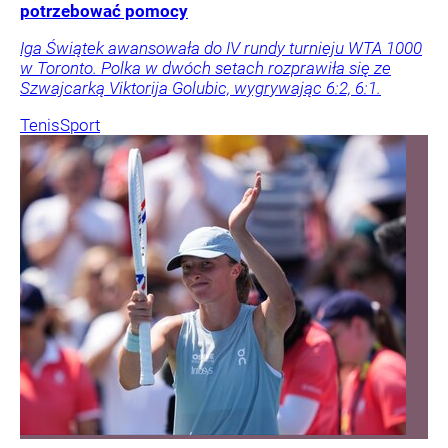
potrzebować pomocy
Iga Świątek awansowała do IV rundy turnieju WTA 1000
w Toronto. Polka w dwóch setach rozprawiła się ze
Szwajcarką Viktorija Golubic, wygrywając 6:2, 6:1.
Tenis
Sport