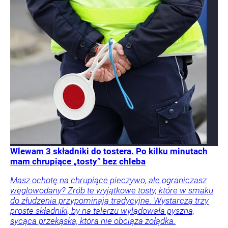
Wlewam 3 składniki do tostera. Po kilku minutach
mam chrupiące „tosty” bez chleba
Masz ochotę na chrupiące pieczywo, ale ograniczasz
węglowodany? Zrób te wyjątkowe tosty, które w smaku
do złudzenia przypominają tradycyjne. Wystarczą trzy
proste składniki, by na talerzu wylądowała pyszna,
sycąca przekąska, która nie obciąża żołądka.