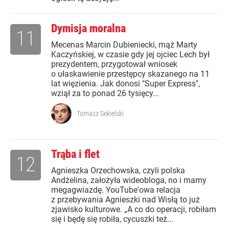
Dymisja moralna
11
Mecenas Marcin Dubieniecki, mąż Marty
Kaczyńskiej, w czasie gdy jej ojciec Lech był
prezydentem, przygotował wniosek
o ułaskawienie przestępcy skazanego na 11
lat więzienia. Jak donosi "Super Express",
wziął za to ponad 26 tysięcy...
Tomasz Sekielski
Trąba i flet
12
Agnieszka Orzechowska, czyli polska
Andżelina, założyła wideobloga, no i mamy
megagwiazdę. YouTube'owa relacja
z przebywania Agnieszki nad Wisłą to już
zjawisko kulturowe. „A co do operacji, robiłam
się i będę się robiła, cycuszki też...