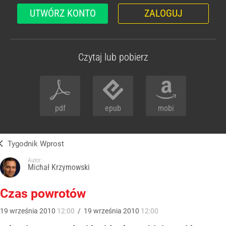
UTWÓRZ KONTO
ZALOGUJ
Czytaj lub pobierz
pdf
epub
mobi
Tygodnik Wprost
Autor:
Michał Krzymowski
Czas powrotów
19
września
2010
12:00
/
19
września
2010
12:00