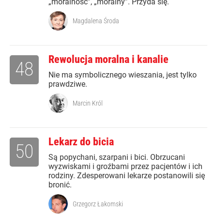
„moralność”, „moralny”. Przyda się.
Magdalena Środa
Rewolucja moralna i kanalie
48
Nie ma symbolicznego wieszania, jest tylko
prawdziwe.
Marcin Król
Lekarz do bicia
50
Są popychani, szarpani i bici. Obrzucani
wyzwiskami i groźbami przez pacjentów i ich
rodziny. Zdesperowani lekarze postanowili się
bronić.
Grzegorz Łakomski