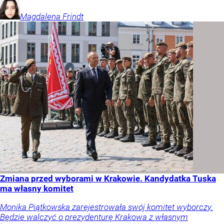
Magdalena
Frindt
Zmiana przed wyborami w Krakowie. Kandydatka Tuska
ma własny komitet
Monika Piątkowska zarejestrowała swój komitet wyborczy.
Będzie walczyć o prezydenturę Krakowa z własnym