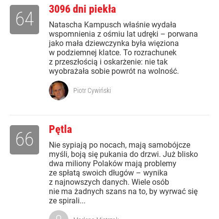
3096 dni piekła
64
Natascha Kampusch właśnie wydała
wspomnienia z ośmiu lat udręki – porwana
jako mała dziewczynka była więziona
w podziemnej klatce. To rozrachunek
z przeszłością i oskarżenie: nie tak
wyobrażała sobie powrót na wolność.
Piotr Cywiński
Pętla
66
Nie sypiają po nocach, mają samobójcze
myśli, boją się pukania do drzwi. Już blisko
dwa miliony Polaków mają problemy
ze spłatą swoich długów – wynika
z najnowszych danych. Wiele osób
nie ma żadnych szans na to, by wyrwać się
ze spirali...