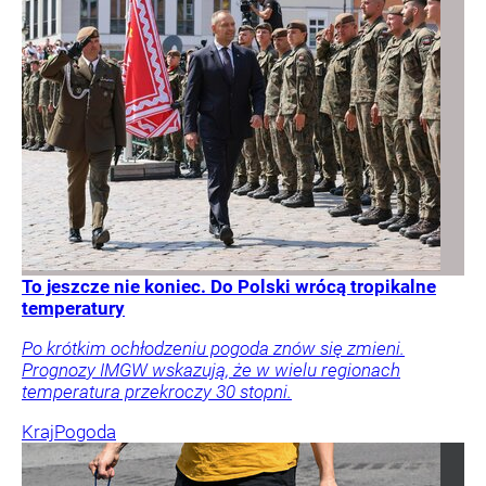
To jeszcze nie koniec. Do Polski wrócą tropikalne
temperatury
Po krótkim ochłodzeniu pogoda znów się zmieni.
Prognozy IMGW wskazują, że w wielu regionach
temperatura przekroczy 30 stopni.
Kraj
Pogoda