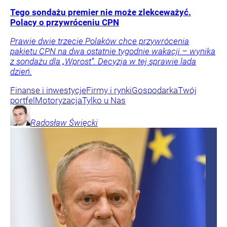
Tego sondażu premier nie może zlekceważyć.
Polacy o przywróceniu CPN
Prawie dwie trzecie Polaków chce przywrócenia
pakietu CPN na dwa ostatnie tygodnie wakacji – wynika
z sondażu dla „Wprost”. Decyzja w tej sprawie lada
dzień.
Finanse i inwestycje
Firmy i rynki
Gospodarka
Twój
portfel
Motoryzacja
Tylko u Nas
Radosław
Święcki