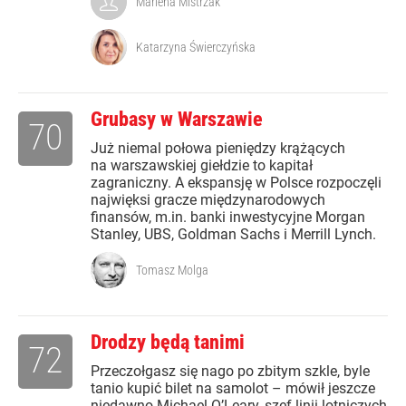
Marlena Mistrzak
Katarzyna Świerczyńska
Grubasy w Warszawie
70
Już niemal połowa pieniędzy krążących
na warszawskiej giełdzie to kapitał
zagraniczny. A ekspansję w Polsce rozpoczęli
najwięksi gracze międzynarodowych
finansów, m.in. banki inwestycyjne Morgan
Stanley, UBS, Goldman Sachs i Merrill Lynch.
Tomasz Molga
Drodzy będą tanimi
72
Przeczołgasz się nago po zbitym szkle, byle
tanio kupić bilet na samolot – mówił jeszcze
niedawno Michael O’Leary, szef linii lotniczych