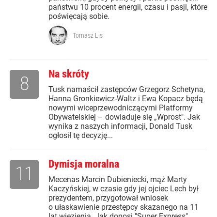
państwu 10 procent energii, czasu i pasji, które
poświęcają sobie.
Tomasz Lis
Na skróty
8
Tusk namaścił zastępców Grzegorz Schetyna,
Hanna Gronkiewicz-Waltz i Ewa Kopacz będą
nowymi wiceprzewodniczącymi Platformy
Obywatelskiej – dowiaduje się „Wprost". Jak
wynika z naszych informacji, Donald Tusk
ogłosił tę decyzję...
Dymisja moralna
11
Mecenas Marcin Dubieniecki, mąż Marty
Kaczyńskiej, w czasie gdy jej ojciec Lech był
prezydentem, przygotował wniosek
o ułaskawienie przestępcy skazanego na 11
lat więzienia. Jak donosi "Super Express",