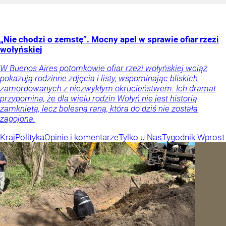
„Nie chodzi o zemstę”. Mocny apel w sprawie ofiar rzezi
wołyńskiej
W Buenos Aires potomkowie ofiar rzezi wołyńskiej wciąż
pokazują rodzinne zdjęcia i listy, wspominając bliskich
zamordowanych z niezwykłym okrucieństwem. Ich dramat
przypomina, że dla wielu rodzin Wołyń nie jest historią
zamkniętą, lecz bolesną raną, która do dziś nie została
zagojona.
Kraj
Polityka
Opinie i komentarze
Tylko u Nas
Tygodnik Wprost