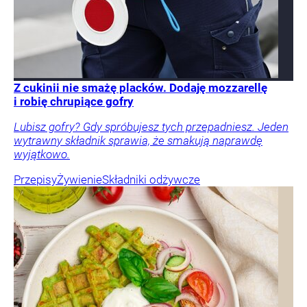
Z cukinii nie smażę placków. Dodaję mozzarellę
i robię chrupiące gofry
Lubisz gofry? Gdy spróbujesz tych przepadniesz. Jeden
wytrawny składnik sprawia, że smakują naprawdę
wyjątkowo.
Przepisy
Żywienie
Składniki odżywcze