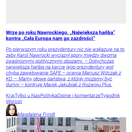
Wrze po roku Nawrockiego. „Największa hańba”
kontra „Cała Europa nam go zazdrości”
Po pierwszym roku prezydentury nic nie wskazuje na to,
żeby Karol Nawrocki wyciszył spory między dwoma
zwaśnionymi politycznymi obozami. – Dotychczas
największą hańbą na karcie jego prezydentury jest
chyba zawetowanie SAFE – ocenia Mariusz Witczak z
KO. – Mamy głowę państwa, z której możemy być
dumni – kontruje Marek Jakubiak z Rozwoju Plus.
Kraj
Tylko u Nas
Polityka
Opinie i komentarze
Tygodnik
Wprost
Magdalena
Frindt