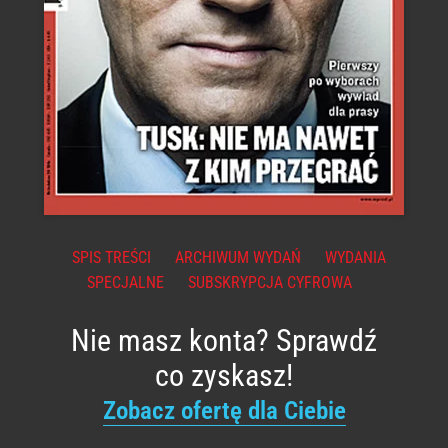
SPIS TREŚCI
ARCHIWUM WYDAŃ
WYDANIA
SPECJALNE
SUBSKRYPCJA CYFROWA
Nie masz konta? Sprawdź
co zyskasz!
Zobacz ofertę dla Ciebie