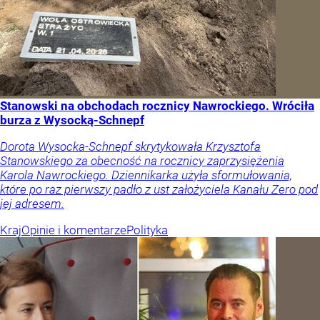
Stanowski na obchodach rocznicy Nawrockiego. Wróciła
burza z Wysocką-Schnepf
Dorota Wysocka-Schnepf skrytykowała Krzysztofa
Stanowskiego za obecność na rocznicy zaprzysiężenia
Karola Nawrockiego. Dziennikarka użyła sformułowania,
które po raz pierwszy padło z ust założyciela Kanału Zero pod
jej adresem.
Kraj
Opinie i komentarze
Polityka