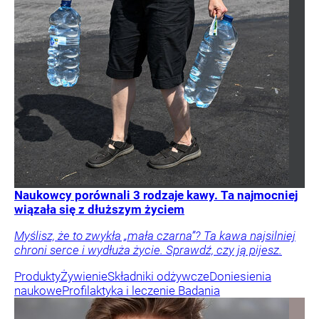
Naukowcy porównali 3 rodzaje kawy. Ta najmocniej
wiązała się z dłuższym życiem
Myślisz, że to zwykła „mała czarna”? Ta kawa najsilniej
chroni serce i wydłuża życie. Sprawdź, czy ją pijesz.
Produkty
Żywienie
Składniki odżywcze
Doniesienia
naukowe
Profilaktyka i leczenie
Badania