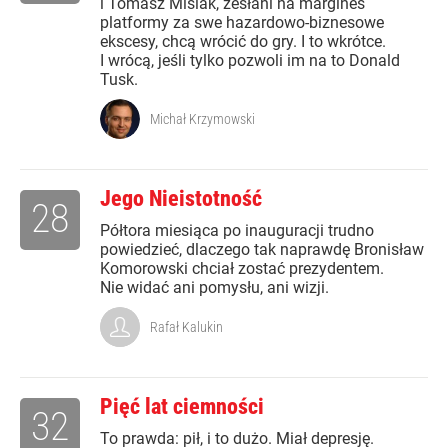
i Tomasz Misiak, zesłani na margines
platformy za swe hazardowo-biznesowe
ekscesy, chcą wrócić do gry. I to wkrótce.
I wrócą, jeśli tylko pozwoli im na to Donald
Tusk.
Michał Krzymowski
Jego Nieistotność
28
Półtora miesiąca po inauguracji trudno
powiedzieć, dlaczego tak naprawdę Bronisław
Komorowski chciał zostać prezydentem.
Nie widać ani pomysłu, ani wizji.
Rafał Kalukin
Pięć lat ciemności
32
To prawda: pił, i to dużo. Miał depresję.