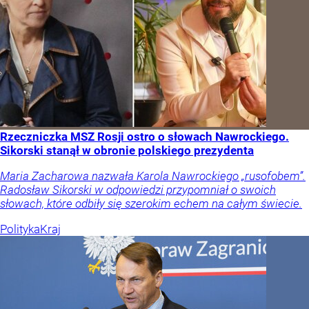
Rzeczniczka MSZ Rosji ostro o słowach Nawrockiego.
Sikorski stanął w obronie polskiego prezydenta
Maria Zacharowa nazwała Karola Nawrockiego „rusofobem”.
Radosław Sikorski w odpowiedzi przypomniał o swoich
słowach, które odbiły się szerokim echem na całym świecie.
Polityka
Kraj