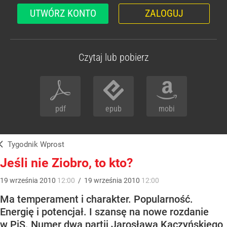
UTWÓRZ KONTO
ZALOGUJ
Czytaj lub pobierz
pdf
epub
mobi
Tygodnik Wprost
Jeśli nie Ziobro, to kto?
19
września
2010
12:00
/
19
września
2010
12:00
Ma temperament i charakter. Popularność.
Energię i potencjał. I szansę na nowe rozdanie
w PiS. Numer dwa partii Jarosława Kaczyńskiego