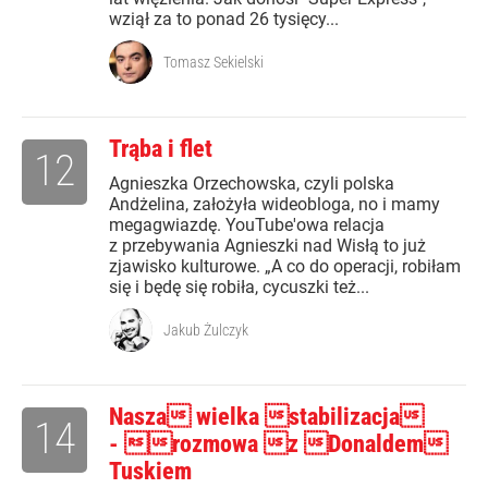
wziął za to ponad 26 tysięcy...
Tomasz Sekielski
Trąba i flet
12
Agnieszka Orzechowska, czyli polska
Andżelina, założyła wideobloga, no i mamy
megagwiazdę. YouTube'owa relacja
z przebywania Agnieszki nad Wisłą to już
zjawisko kulturowe. „A co do operacji, robiłam
się i będę się robiła, cycuszki też...
Jakub Żulczyk
Nasza wielka stabilizacja
14
- rozmowa z Donaldem
Tuskiem