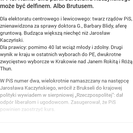
może być delfinem. Albo Brutusem.
Dla elektoratu centrowego i lewicowego: twarz rządów PiS,
znienawidzona za sprawy doktora G., Barbary Blidy, aferę
gruntową. Budząca większą niechęć niż Jarosław
Kaczyński.
Dla prawicy: pomimo 40 lat wciąż młody i zdolny. Drugi
wynik w kraju w ostatnich wyborach do PE, dwukrotne
zwycięstwo wyborcze w Krakowie nad Janem Rokitą i Różą
Thun.
W PiS numer dwa, wielokrotnie namaszczany na następcę
Jarosława Kaczyńskiego, wrócił z Brukseli do krajowej
polityki wywiadem w sierpniowej „Rzeczpospolitej": dał
odpór liberałom i ugodowcom. Zasugerował, że PiS
powinien zaostrzyć kurs.