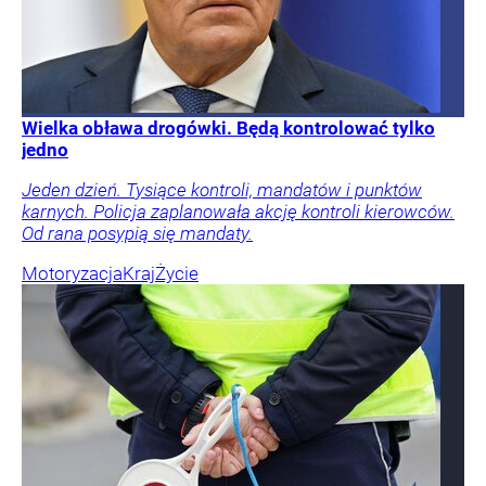
Wielka obława drogówki. Będą kontrolować tylko
jedno
Jeden dzień. Tysiące kontroli, mandatów i punktów
karnych. Policja zaplanowała akcję kontroli kierowców.
Od rana posypią się mandaty.
Motoryzacja
Kraj
Życie