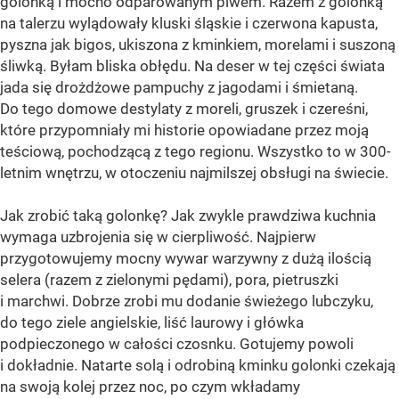
golonką i mocno odparowanym piwem. Razem z golonką
na talerzu wylądowały kluski śląskie i czerwona kapusta,
pyszna jak bigos, ukiszona z kminkiem, morelami i suszoną
śliwką. Byłam bliska obłędu. Na deser w tej części świata
jada się drożdżowe pampuchy z jagodami i śmietaną.
Do tego domowe destylaty z moreli, gruszek i czereśni,
które przypomniały mi historie opowiadane przez moją
teściową, pochodzącą z tego regionu. Wszystko to w 300-
letnim wnętrzu, w otoczeniu najmilszej obsługi na świecie.
Jak zrobić taką golonkę? Jak zwykle prawdziwa kuchnia
wymaga uzbrojenia się w cierpliwość. Najpierw
przygotowujemy mocny wywar warzywny z dużą ilością
selera (razem z zielonymi pędami), pora, pietruszki
i marchwi. Dobrze zrobi mu dodanie świeżego lubczyku,
do tego ziele angielskie, liść laurowy i główka
podpieczonego w całości czosnku. Gotujemy powoli
i dokładnie. Natarte solą i odrobiną kminku golonki czekają
na swoją kolej przez noc, po czym wkładamy