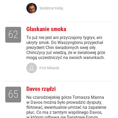
Waldemar Kedaj
Głaskanie smoka
62
To już nie jest ani przyczajony tygrys, ani
ukryty smok. Do Waszyngtonu przyjechał
prezydent Chin świadomych swej siły.
Chińczycy już wiedzą, że w światowej grze
mogą uczestniczyć na swoich warunkach.
Piotr Milewski
Davos rządzi
65
Na czarodziejskiej górze Tomasza Manna
w Davos można było prowadzić dysputy,
flirtować, ewentualnie umrzeć na zapalenie
płuc. Co ma z tamtym wspólnego Davos,
w którym odbywa się Światowe Forum