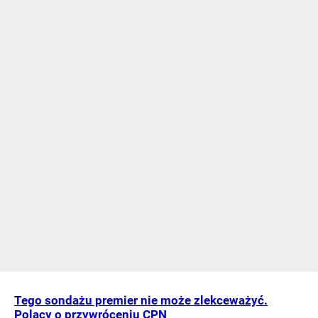
Tego sondażu premier nie może zlekceważyć.
Polacy o przywróceniu CPN