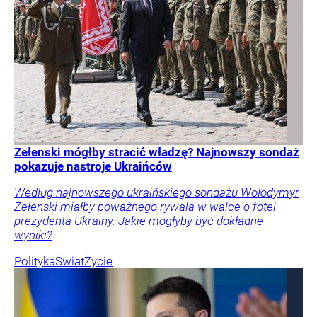
Zełenski mógłby stracić władzę? Najnowszy sondaż
pokazuje nastroje Ukraińców
Według najnowszego ukraińskiego sondażu Wołodymyr
Zełenski miałby poważnego rywala w walce o fotel
prezydenta Ukrainy. Jakie mogłyby być dokładne
wyniki?
Polityka
Świat
Życie