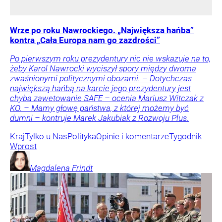
Wrze po roku Nawrockiego. „Największa hańba”
kontra „Cała Europa nam go zazdrości”
Po pierwszym roku prezydentury nic nie wskazuje na to,
żeby Karol Nawrocki wyciszył spory między dwoma
zwaśnionymi politycznymi obozami. – Dotychczas
największą hańbą na karcie jego prezydentury jest
chyba zawetowanie SAFE – ocenia Mariusz Witczak z
KO. – Mamy głowę państwa, z której możemy być
dumni – kontruje Marek Jakubiak z Rozwoju Plus.
Kraj
Tylko u Nas
Polityka
Opinie i komentarze
Tygodnik
Wprost
Magdalena
Frindt