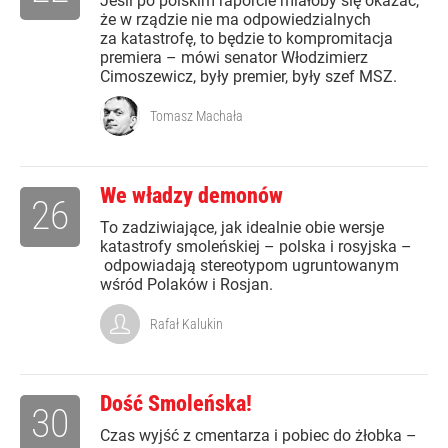
Jeśli po polskim raporcie miałoby się okazać,
że w rządzie nie ma odpowiedzialnych
za katastrofę, to będzie to kompromitacja
premiera – mówi senator Włodzimierz
Cimoszewicz, były premier, były szef MSZ.
Tomasz Machała
We władzy demonów
26
To zadziwiające, jak idealnie obie wersje
katastrofy smoleńskiej – polska i rosyjska –
odpowiadają stereotypom ugruntowanym
wśród Polaków i Rosjan.
Rafał Kalukin
Dość Smoleńska!
30
Czas wyjść z cmentarza i pobiec do żłobka –