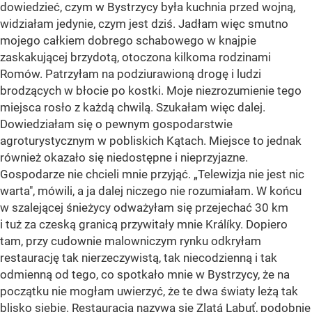
dowiedzieć, czym w Bystrzycy była kuchnia przed wojną,
widziałam jedynie, czym jest dziś. Jadłam więc smutno
mojego całkiem dobrego schabowego w knajpie
zaskakującej brzydotą, otoczona kilkoma rodzinami
Romów. Patrzyłam na podziurawioną drogę i ludzi
brodzących w błocie po kostki. Moje niezrozumienie tego
miejsca rosło z każdą chwilą. Szukałam więc dalej.
Dowiedziałam się o pewnym gospodarstwie
agroturystycznym w pobliskich Kątach. Miejsce to jednak
również okazało się niedostępne i nieprzyjazne.
Gospodarze nie chcieli mnie przyjąć. „Telewizja nie jest nic
warta", mówili, a ja dalej niczego nie rozumiałam. W końcu
w szalejącej śnieżycy odważyłam się przejechać 30 km
i tuż za czeską granicą przywitały mnie Králíky. Dopiero
tam, przy cudownie malowniczym rynku odkryłam
restaurację tak nierzeczywistą, tak niecodzienną i tak
odmienną od tego, co spotkało mnie w Bystrzycy, że na
początku nie mogłam uwierzyć, że te dwa światy leżą tak
blisko siebie. Restauracja nazywa się Zlatá Labuť, podobnie