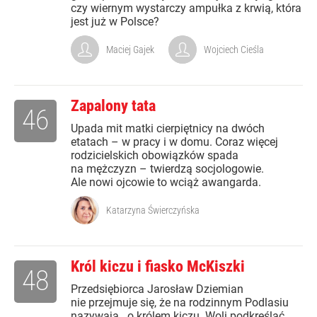
czy wiernym wystarczy ampułka z krwią, która
jest już w Polsce?
Maciej Gajek
Wojciech Cieśla
Zapalony tata
46
Upada mit matki cierpiętnicy na dwóch
etatach – w pracy i w domu. Coraz więcej
rodzicielskich obowiązków spada
na mężczyzn – twierdzą socjologowie.
Ale nowi ojcowie to wciąż awangarda.
Katarzyna Świerczyńska
Król kiczu i fiasko McKiszki
48
Przedsiębiorca Jarosław Dziemian
nie przejmuje się, że na rodzinnym Podlasiu
nazywają ..o królem kiczu. Woli podkreślać,