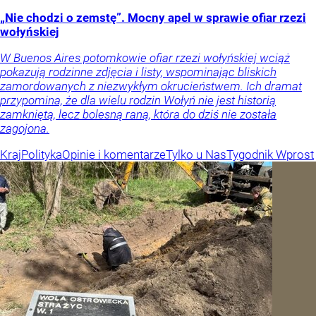
„Nie chodzi o zemstę”. Mocny apel w sprawie ofiar rzezi
wołyńskiej
W Buenos Aires potomkowie ofiar rzezi wołyńskiej wciąż
pokazują rodzinne zdjęcia i listy, wspominając bliskich
zamordowanych z niezwykłym okrucieństwem. Ich dramat
przypomina, że dla wielu rodzin Wołyń nie jest historią
zamkniętą, lecz bolesną raną, która do dziś nie została
zagojona.
Kraj
Polityka
Opinie i komentarze
Tylko u Nas
Tygodnik Wprost