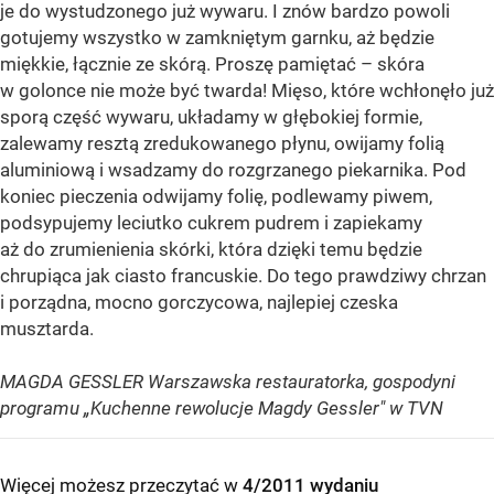
je do wystudzonego już wywaru. I znów bardzo powoli
gotujemy wszystko w zamkniętym garnku, aż będzie
miękkie, łącznie ze skórą. Proszę pamiętać – skóra
w golonce nie może być twarda! Mięso, które wchłonęło już
sporą część wywaru, układamy w głębokiej formie,
zalewamy resztą zredukowanego płynu, owijamy folią
aluminiową i wsadzamy do rozgrzanego piekarnika. Pod
koniec pieczenia odwijamy folię, podlewamy piwem,
podsypujemy leciutko cukrem pudrem i zapiekamy
aż do zrumienienia skórki, która dzięki temu będzie
chrupiąca jak ciasto francuskie. Do tego prawdziwy chrzan
i porządna, mocno gorczycowa, najlepiej czeska
musztarda.
MAGDA GESSLER Warszawska restauratorka, gospodyni
programu „Kuchenne rewolucje Magdy Gessler" w TVN
Więcej możesz przeczytać w
4/2011 wydaniu