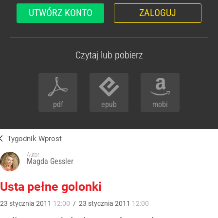
UTWÓRZ KONTO
ZALOGUJ
Czytaj lub pobierz
pdf
epub
mobi
Tygodnik Wprost
Autor:
Magda Gessler
Usta pełne golonki
23
stycznia
2011
12:00
/
23
stycznia
2011
12:00