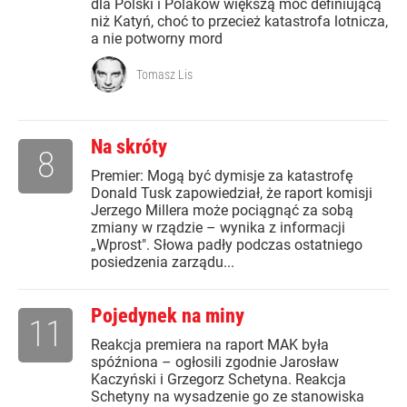
dla Polski i Polaków większą moc definiującą
niż Katyń, choć to przecież katastrofa lotnicza,
a nie potworny mord
Tomasz Lis
Na skróty
8
Premier: Mogą być dymisje za katastrofę
Donald Tusk zapowiedział, że raport komisji
Jerzego Millera może pociągnąć za sobą
zmiany w rządzie – wynika z informacji
„Wprost". Słowa padły podczas ostatniego
posiedzenia zarządu...
Pojedynek na miny
11
Reakcja premiera na raport MAK była
spóźniona – ogłosili zgodnie Jarosław
Kaczyński i Grzegorz Schetyna. Reakcja
Schetyny na wysadzenie go ze stanowiska