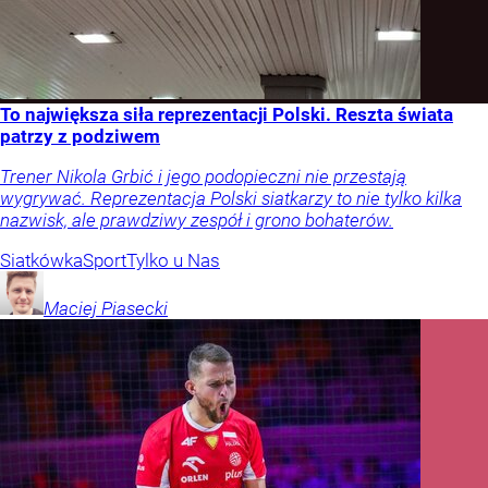
To największa siła reprezentacji Polski. Reszta świata
patrzy z podziwem
Trener Nikola Grbić i jego podopieczni nie przestają
wygrywać. Reprezentacja Polski siatkarzy to nie tylko kilka
nazwisk, ale prawdziwy zespół i grono bohaterów.
Siatkówka
Sport
Tylko u Nas
Maciej
Piasecki