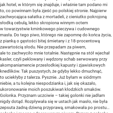
jak hotel, w którym się znajduje, i właśnie tam podano mi
to, co powinnam była zjeść po polskiej stronie. Najpierw
zachwycająca sałatka z mortadeli, z cieniutko pokrojoną
słodką cebulą, lekko skropiona winnym octem
w towarzystwie kminkowego pieczywa i cudownego
masła. Do tego piwo, którego nie zapomnę do końca życia,
z pianką o gęstości bitej śmietany i z 18-procentową
zawartością słodu. Nie przepadam za piwem,
ale to zachwyciło mnie totalnie. Następnie na stół wjechał
kasler, czyli peklowany i wędzony schab serwowany przy
akompaniamencie przesłodkiej kapusty i zjawiskowych
knedlików. Tak puszystych, że gdyby lekko dmuchnąć,
to uciekłyby z talerza. Pysznie. Już byłam w siódmym
niebie, a tu kolejna niespodzianka i, jak się okazało,
ukoronowanie moich poszukiwań kłodzkich smaków.
Golonka. Przyznam uczciwie – takiej golonki nie jadłam
nigdy dotąd. Rozpływała się w ustach jak masło, nie była
zepsuta żadną dziwną przyprawą, smakowała po prostu...