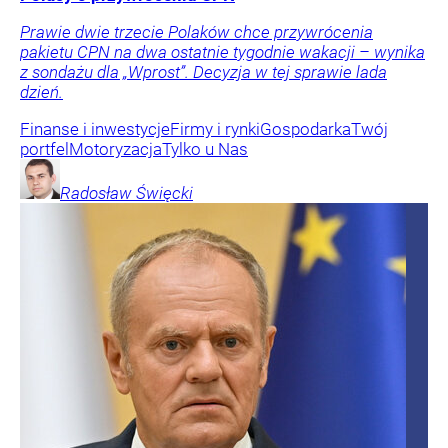
Prawie dwie trzecie Polaków chce przywrócenia
pakietu CPN na dwa ostatnie tygodnie wakacji – wynika
z sondażu dla „Wprost”. Decyzja w tej sprawie lada
dzień.
Finanse i inwestycje
Firmy i rynki
Gospodarka
Twój
portfel
Motoryzacja
Tylko u Nas
Radosław
Święcki