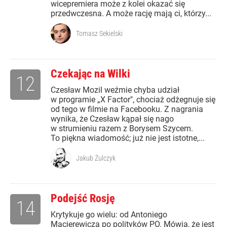
wicepremiera może z kolei okazać się
przedwczesna. A może rację mają ci, którzy...
Tomasz Sekielski
Czekając na Wilki
12
Czesław Mozil weźmie chyba udział
w programie „X Factor", chociaż odżegnuje się
od tego w filmie na Facebooku. Z nagrania
wynika, że Czesław kąpał się nago
w strumieniu razem z Borysem Szycem.
To piękna wiadomość; już nie jest istotne,...
Jakub Żulczyk
Podejść Rosję
14
Krytykuje go wielu: od Antoniego
Macierewicza po polityków PO. Mówią, że jest