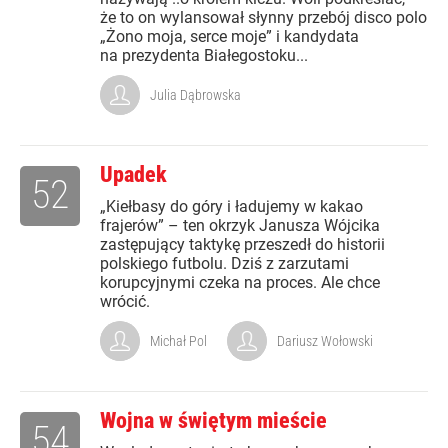
że to on wylansował słynny przebój disco polo
„Żono moja, serce moje” i kandydata
na prezydenta Białegostoku...
Julia Dąbrowska
Upadek
52
„Kiełbasy do góry i ładujemy w kakao
frajerów” – ten okrzyk Janusza Wójcika
zastępujący taktykę przeszedł do historii
polskiego futbolu. Dziś z zarzutami
korupcyjnymi czeka na proces. Ale chce
wrócić.
Michał Pol
Dariusz Wołowski
Wojna w świętym mieście
54