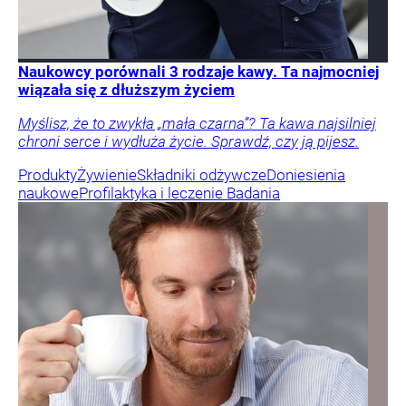
Naukowcy porównali 3 rodzaje kawy. Ta najmocniej
wiązała się z dłuższym życiem
Myślisz, że to zwykła „mała czarna”? Ta kawa najsilniej
chroni serce i wydłuża życie. Sprawdź, czy ją pijesz.
Produkty
Żywienie
Składniki odżywcze
Doniesienia
naukowe
Profilaktyka i leczenie
Badania