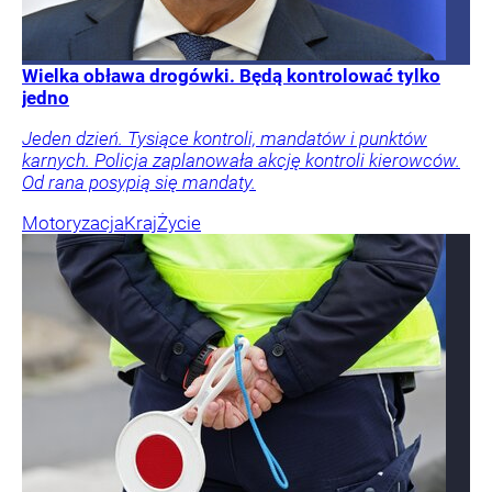
Wielka obława drogówki. Będą kontrolować tylko
jedno
Jeden dzień. Tysiące kontroli, mandatów i punktów
karnych. Policja zaplanowała akcję kontroli kierowców.
Od rana posypią się mandaty.
Motoryzacja
Kraj
Życie