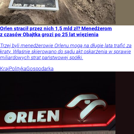
Orlen stracił przez nich 1,5 mld zł? Menedżerom
z czasów Obajtka grozi po 25 lat więzienia
Trzej byli menedżerowie Orlenu mogą na długie lata trafić za
kraty. Właśnie skierowano do sądu akt oskarżenia w sprawie
miliardowych strat państwowej spółki.
Kraj
Polityka
Gospodarka