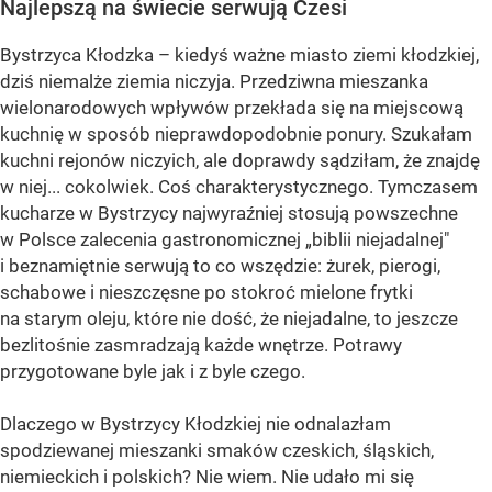
Najlepszą na świecie serwują Czesi
Bystrzyca Kłodzka – kiedyś ważne miasto ziemi kłodzkiej,
dziś niemalże ziemia niczyja. Przedziwna mieszanka
wielonarodowych wpływów przekłada się na miejscową
kuchnię w sposób nieprawdopodobnie ponury. Szukałam
kuchni rejonów niczyich, ale doprawdy sądziłam, że znajdę
w niej... cokolwiek. Coś charakterystycznego. Tymczasem
kucharze w Bystrzycy najwyraźniej stosują powszechne
w Polsce zalecenia gastronomicznej „biblii niejadalnej"
i beznamiętnie serwują to co wszędzie: żurek, pierogi,
schabowe i nieszczęsne po stokroć mielone frytki
na starym oleju, które nie dość, że niejadalne, to jeszcze
bezlitośnie zasmradzają każde wnętrze. Potrawy
przygotowane byle jak i z byle czego.
Dlaczego w Bystrzycy Kłodzkiej nie odnalazłam
spodziewanej mieszanki smaków czeskich, śląskich,
niemieckich i polskich? Nie wiem. Nie udało mi się