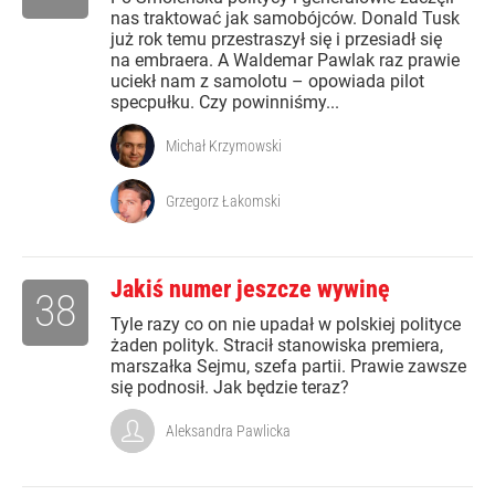
nas traktować jak samobójców. Donald Tusk
już rok temu przestraszył się i przesiadł się
na embraera. A Waldemar Pawlak raz prawie
uciekł nam z samolotu – opowiada pilot
specpułku. Czy powinniśmy...
Michał Krzymowski
Grzegorz Łakomski
Jakiś numer jeszcze wywinę
38
Tyle razy co on nie upadał w polskiej polityce
żaden polityk. Stracił stanowiska premiera,
marszałka Sejmu, szefa partii. Prawie zawsze
się podnosił. Jak będzie teraz?
Aleksandra Pawlicka