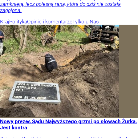
zamkniętą, lecz bolesną raną, która do dziś nie została
zagojona.
Kraj
Polityka
Opinie i komentarze
Tylko u Nas
Nowy prezes Sądu Najwyższego grzmi po słowach Żurka.
Jest kontra