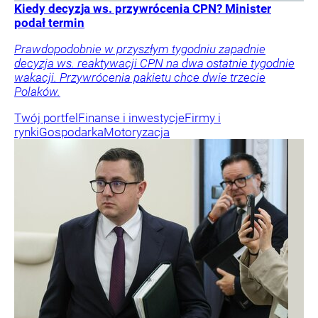
Kiedy decyzja ws. przywrócenia CPN? Minister
podał termin
Prawdopodobnie w przyszłym tygodniu zapadnie
decyzja ws. reaktywacji CPN na dwa ostatnie tygodnie
wakacji. Przywrócenia pakietu chce dwie trzecie
Polaków.
Twój portfel
Finanse i inwestycje
Firmy i
rynki
Gospodarka
Motoryzacja