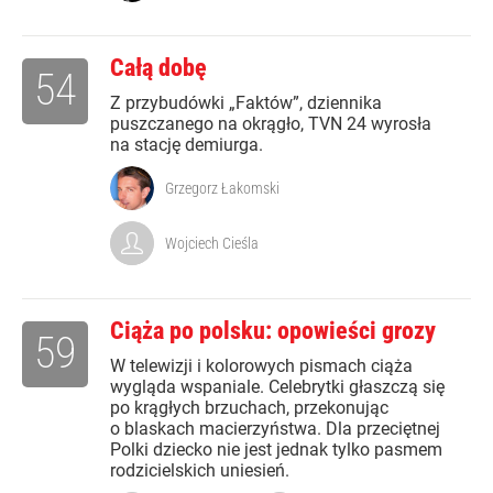
Całą dobę
54
Z przybudówki „Faktów”, dziennika
puszczanego na okrągło, TVN 24 wyrosła
na stację demiurga.
Grzegorz Łakomski
Wojciech Cieśla
Ciąża po polsku: opowieści grozy
59
W telewizji i kolorowych pismach ciąża
wygląda wspaniale. Celebrytki głaszczą się
po krągłych brzuchach, przekonując
o blaskach macierzyństwa. Dla przeciętnej
Polki dziecko nie jest jednak tylko pasmem
rodzicielskich uniesień.