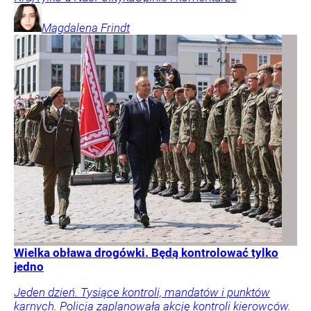
Magdalena
Frindt
Wielka obława drogówki. Będą kontrolować tylko
jedno
Jeden dzień. Tysiące kontroli, mandatów i punktów
karnych. Policja zaplanowała akcję kontroli kierowców.