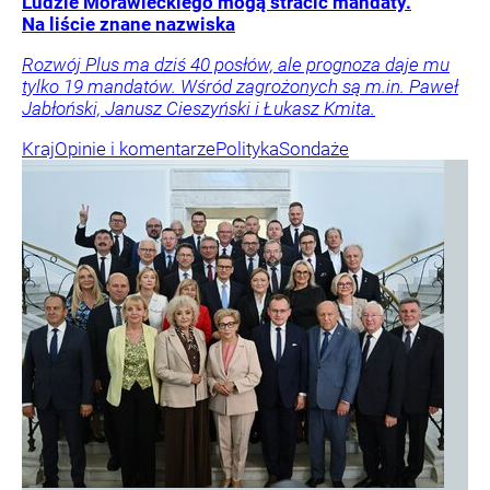
Ludzie Morawieckiego mogą stracić mandaty.
Na liście znane nazwiska
Rozwój Plus ma dziś 40 posłów, ale prognoza daje mu
tylko 19 mandatów. Wśród zagrożonych są m.in. Paweł
Jabłoński, Janusz Cieszyński i Łukasz Kmita.
Kraj
Opinie i komentarze
Polityka
Sondaże