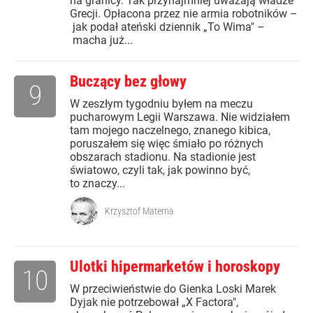
na granicy. Tak przynajmniej uważają władze
Grecji. Opłacona przez nie armia robotników –
jak podał ateński dziennik „To Wima" –
macha już...
Buczący bez głowy
9
W zeszłym tygodniu byłem na meczu
pucharowym Legii Warszawa. Nie widziałem
tam mojego naczelnego, znanego kibica,
poruszałem się więc śmiało po różnych
obszarach stadionu. Na stadionie jest
światowo, czyli tak, jak powinno być,
to znaczy...
Krzysztof Materna
Ulotki hipermarketów i horoskopy
10
W przeciwieństwie do Gienka Loski Marek
Dyjak nie potrzebował „X Factora",