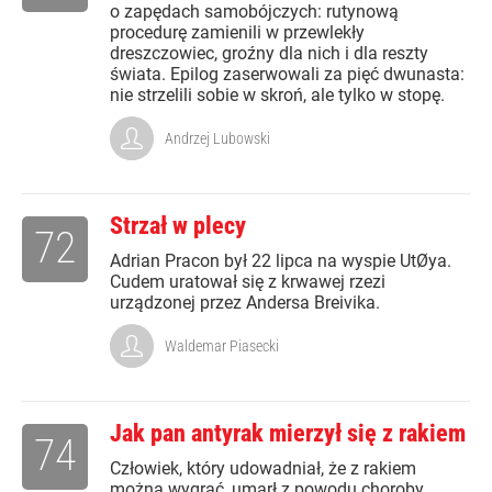
o zapędach samobójczych: rutynową
procedurę zamienili w przewlekły
dreszczowiec, groźny dla nich i dla reszty
świata. Epilog zaserwowali za pięć dwunasta:
nie strzelili sobie w skroń, ale tylko w stopę.
Andrzej Lubowski
Strzał w plecy
72
Adrian Pracon był 22 lipca na wyspie UtØya.
Cudem uratował się z krwawej rzezi
urządzonej przez Andersa Breivika.
Waldemar Piasecki
Jak pan antyrak mierzył się z rakiem
74
Człowiek, który udowadniał, że z rakiem
można wygrać, umarł z powodu choroby