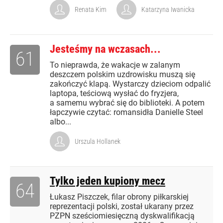
Renata Kim
Katarzyna Iwanicka
Jesteśmy na wczasach...
61
To nieprawda, że wakacje w zalanym
deszczem polskim uzdrowisku muszą się
zakończyć klapą. Wystarczy dzieciom odpalić
laptopa, teściową wysłać do fryzjera,
a samemu wybrać się do biblioteki. A potem
łapczywie czytać: romansidła Danielle Steel
albo...
Urszula Hollanek
Tylko jeden kupiony mecz
64
Łukasz Piszczek, filar obrony piłkarskiej
reprezentacji polski, został ukarany przez
PZPN sześciomiesięczną dyskwalifikacją