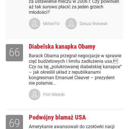
za ustawienie meczu w 2006 r. Czy powinien
aż tak surowo płacić za jeden grzech
młodości?
Michał Pol
Dariusz Wołowski
Diabelska kanapka Obamy
66
Barack Obama przegrał negocjacje w sprawie
cięć budżetowych i limitu zadłużenia usa.
Czy na tej „polukrowanej diabelskiej kanapce”
– jak określił układ z republikanami
kongresman Emanuel Cleaver – prezydent
nie połamie...
Piotr Milewski
Podwójny blamaż USA
69
Amerykanie awansowali do czołówki nacji