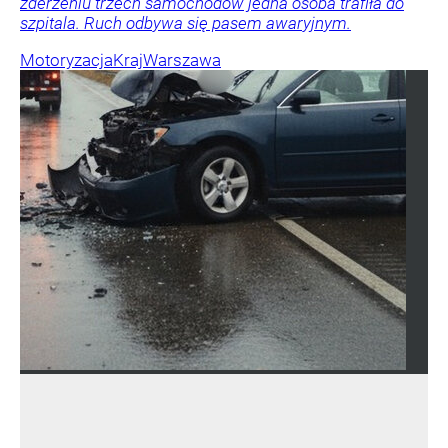
zderzeniu trzech samochodów jedna osoba trafiła do
szpitala. Ruch odbywa się pasem awaryjnym.
Motoryzacja
Kraj
Warszawa