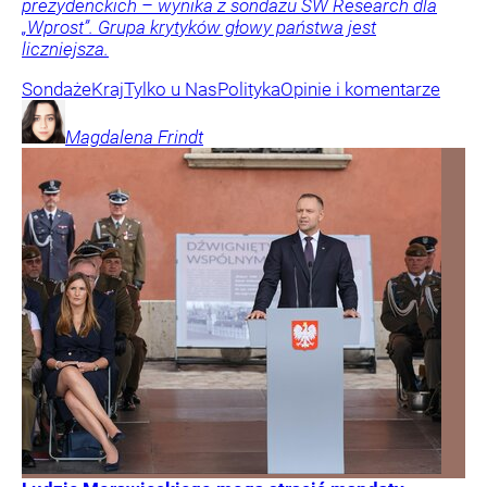
prezydenckich – wynika z sondażu SW Research dla
„Wprost”. Grupa krytyków głowy państwa jest
liczniejsza.
Sondaże
Kraj
Tylko u Nas
Polityka
Opinie i komentarze
Magdalena
Frindt