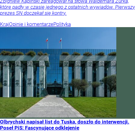
Zbigniew Kapiński zareagował na słowa Waldemara Żurka,
które padły w czasie jednego z ostatnich wywiadów. Pierwszy
prezes SN doczekał się kontry.
Kraj
Opinie i komentarze
Polityka
Olbrychski napisał list do Tuska, doszło do interwencji.
Poseł PiS: Fascynujące odklejenie