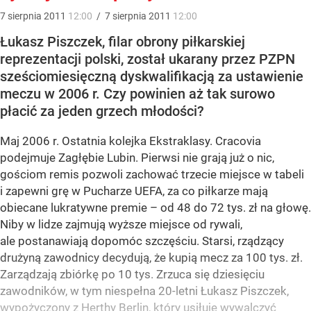
7
sierpnia
2011
12:00
/
7
sierpnia
2011
12:00
Łukasz Piszczek, filar obrony piłkarskiej
reprezentacji polski, został ukarany przez PZPN
sześciomiesięczną dyskwalifikacją za ustawienie
meczu w 2006 r. Czy powinien aż tak surowo
płacić za jeden grzech młodości?
Maj 2006 r. Ostatnia kolejka Ekstraklasy. Cracovia
podejmuje Zagłębie Lubin. Pierwsi nie grają już o nic,
gościom remis pozwoli zachować trzecie miejsce w tabeli
i zapewni grę w Pucharze UEFA, za co piłkarze mają
obiecane lukratywne premie – od 48 do 72 tys. zł na głowę.
Niby w lidze zajmują wyższe miejsce od rywali,
ale postanawiają dopomóc szczęściu. Starsi, rządzący
drużyną zawodnicy decydują, że kupią mecz za 100 tys. zł.
Zarządzają zbiórkę po 10 tys. Zrzuca się dziesięciu
zawodników, w tym niespełna 20-letni Łukasz Piszczek,
wypożyczony z Herthy Berlin, który usiłuje wywalczyć