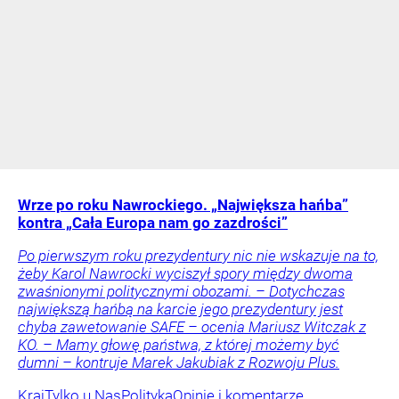
Wrze po roku Nawrockiego. „Największa hańba”
kontra „Cała Europa nam go zazdrości”
Po pierwszym roku prezydentury nic nie wskazuje na to,
żeby Karol Nawrocki wyciszył spory między dwoma
zwaśnionymi politycznymi obozami. – Dotychczas
największą hańbą na karcie jego prezydentury jest
chyba zawetowanie SAFE – ocenia Mariusz Witczak z
KO. – Mamy głowę państwa, z której możemy być
dumni – kontruje Marek Jakubiak z Rozwoju Plus.
Kraj
Tylko u Nas
Polityka
Opinie i komentarze