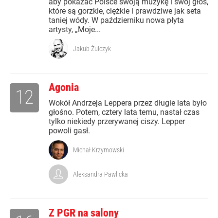
aby pokazać Polsce swoją muzykę i swój głos,
które są gorzkie, ciężkie i prawdziwe jak seta
taniej wódy. W październiku nowa płyta
artysty, „Moje...
Jakub Żulczyk
Agonia
12
Wokół Andrzeja Leppera przez długie lata było
głośno. Potem, cztery lata temu, nastał czas
tylko niekiedy przerywanej ciszy. Lepper
powoli gasł.
Michał Krzymowski
Aleksandra Pawlicka
Z PGR na salony