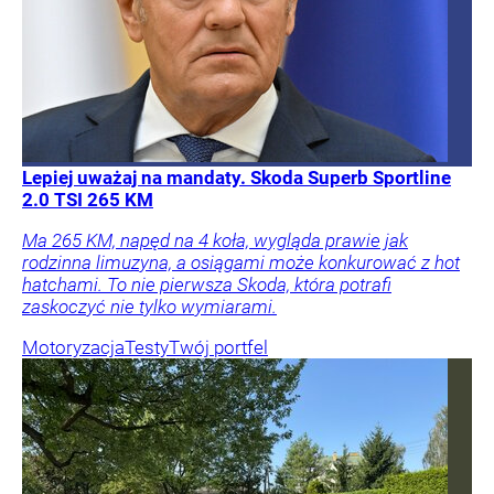
Lepiej uważaj na mandaty. Skoda Superb Sportline
2.0 TSI 265 KM
Ma 265 KM, napęd na 4 koła, wygląda prawie jak
rodzinna limuzyna, a osiągami może konkurować z hot
hatchami. To nie pierwsza Skoda, która potrafi
zaskoczyć nie tylko wymiarami.
Motoryzacja
Testy
Twój portfel