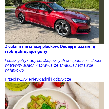
Z cukinii nie smażę placków. Dodaję mozzarellę
i robię chrupiące gofry
Lubisz gofry? Gdy spróbujesz tych przepadniesz. Jeden
wytrawny składnik sprawia, że smakują naprawdę
wyjątkowo.
Przepisy
Żywienie
Składniki odżywcze