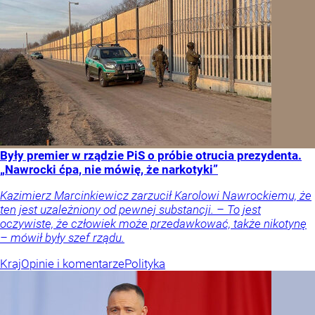
Były premier w rządzie PiS o próbie otrucia prezydenta.
„Nawrocki ćpa, nie mówię, że narkotyki”
Kazimierz Marcinkiewicz zarzucił Karolowi Nawrockiemu, że
ten jest uzależniony od pewnej substancji. – To jest
oczywiste, że człowiek może przedawkować, także nikotynę
– mówił były szef rządu.
Kraj
Opinie i komentarze
Polityka