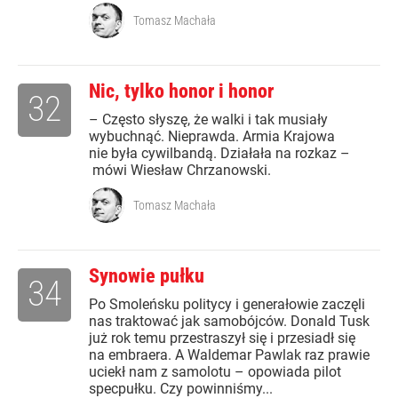
Tomasz Machała
Nic, tylko honor i honor
32
– Często słyszę, że walki i tak musiały
wybuchnąć. Nieprawda. Armia Krajowa
nie była cywilbandą. Działała na rozkaz –
mówi Wiesław Chrzanowski.
Tomasz Machała
Synowie pułku
34
Po Smoleńsku politycy i generałowie zaczęli
nas traktować jak samobójców. Donald Tusk
już rok temu przestraszył się i przesiadł się
na embraera. A Waldemar Pawlak raz prawie
uciekł nam z samolotu – opowiada pilot
specpułku. Czy powinniśmy...