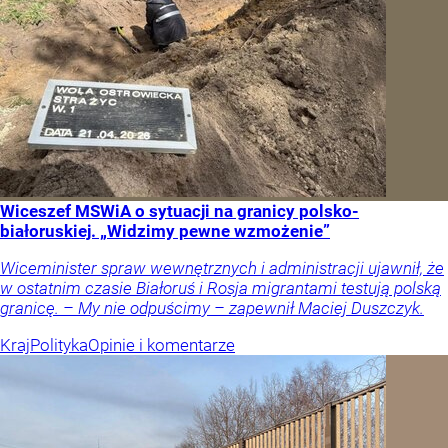
Wiceszef MSWiA o sytuacji na granicy polsko-
białoruskiej. „Widzimy pewne wzmożenie”
Wiceminister spraw wewnętrznych i administracji ujawnił, że
w ostatnim czasie Białoruś i Rosja migrantami testują polską
granicę. – My nie odpuścimy – zapewnił Maciej Duszczyk.
Kraj
Polityka
Opinie i komentarze