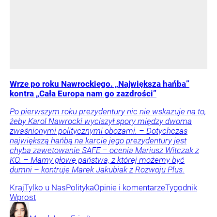
Wrze po roku Nawrockiego. „Największa hańba”
kontra „Cała Europa nam go zazdrości”
Po pierwszym roku prezydentury nic nie wskazuje na to,
żeby Karol Nawrocki wyciszył spory między dwoma
zwaśnionymi politycznymi obozami. – Dotychczas
największą hańbą na karcie jego prezydentury jest
chyba zawetowanie SAFE – ocenia Mariusz Witczak z
KO. – Mamy głowę państwa, z której możemy być
dumni – kontruje Marek Jakubiak z Rozwoju Plus.
Kraj
Tylko u Nas
Polityka
Opinie i komentarze
Tygodnik
Wprost