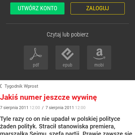
UTWÓRZ KONTO
ZALOGUJ
Czytaj lub pobierz
pdf
epub
mobi
Tygodnik Wprost
Jakiś numer jeszcze wywinę
7
sierpnia
2011
12:00
/
7
sierpnia
2011
12:00
Tyle razy co on nie upadał w polskiej polityce
żaden polityk. Stracił stanowiska premiera,
marszałka Sejmu, szefa partii. Prawie zawsze się