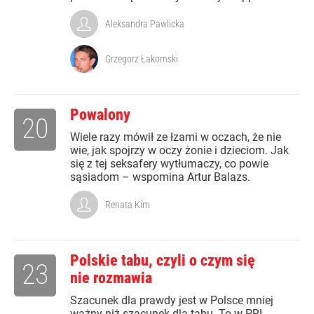
Aleksandra Pawlicka
Grzegorz Łakomski
Powalony
20
Wiele razy mówił ze łzami w oczach, że nie
wie, jak spojrzy w oczy żonie i dzieciom. Jak
się z tej seksafery wytłumaczy, co powie
sąsiadom – wspomina Artur Balazs.
Renata Kim
Polskie tabu, czyli o czym się
23
nie rozmawia
Szacunek dla prawdy jest w Polsce mniej
ważny niż szacunek dla tabu. To w PRL