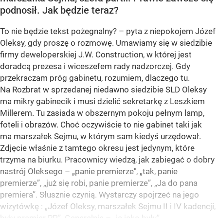
podnosił. Jak będzie teraz?
To nie będzie tekst pożegnalny? – pyta z niepokojem Józef
Oleksy, gdy proszę o rozmowę. Umawiamy się w siedzibie
firmy deweloperskiej J.W. Construction, w której jest
doradcą prezesa i wiceszefem rady nadzorczej. Gdy
przekraczam próg gabinetu, rozumiem, dlaczego tu.
Na Rozbrat w sprzedanej niedawno siedzibie SLD Oleksy
ma mikry gabinecik i musi dzielić sekretarkę z Leszkiem
Millerem. Tu zasiada w obszernym pokoju pełnym lamp,
foteli i obrazów. Choć oczywiście to nie gabinet taki jak
ma marszałek Sejmu, w którym sam kiedyś urzędował.
Zdjęcie właśnie z tamtego okresu jest jedynym, które
trzyma na biurku. Pracownicy wiedzą, jak zabiegać o dobry
nastrój Oleksego – „panie premierze", „tak, panie
premierze”, „już się robi, panie premierze”, „Ja do pana
premiera”. Słusznie czynią. Wystarczy spojrzeć na jego
wizytówkę : „Józef Oleksy, marszałek Sejmu II i IV kadencji,