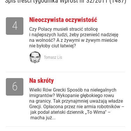
Spis treści
tygodnika Wprost nr 32/2011 (1487)
Nieoczywista oczywistość
4
Czy Polacy musieli stracić stolicę
i najlepszych ludzi, żeby przenieść nadzieję
na wolność? A z żywymi w żywym mieście
nie byłoby ciut łatwiej?
Tomasz Lis
Na skróty
6
Wielki Rów Grecki Sposób na nielegalnych
imigrantów? Wykopanie głębokiego rowu
na granicy. Tak przynajmniej uważają władze
Grecji. Opłacona przez nie armia robotników –
jak podał ateński dziennik „To Wima" –
macha już...