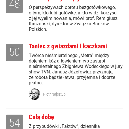
48
O perspektywach obrotu bezgotówkowego,
o tym, kto lubi gotówkę, a kto widzi korzyści
z jej wyeliminowania, mówi prof. Remigiusz
Kaszubski, dyrektor w Związku Banków
Polskich.
Taniec z gwiazdami i kaczkami
50
Twórca nieśmiertelnego „Metra” między
dojeniem kóz a łowieniem ryb zastąpi
nieśmiertelnego Zbigniewa Wodeckiego w jury
show TVN. Janusz Józefowicz przyznaje,
że robota będzie łatwa, przyjemna i dobrze
płatna.
Piotr Najsztub
Całą dobę
54
Z przybudówki „Faktów”, dziennika