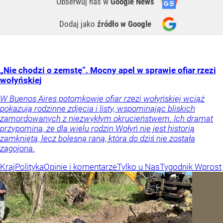
Obserwuj nas
w
Google News
Dodaj jako
źródło w Google
„Nie chodzi o zemstę”. Mocny apel w sprawie ofiar rzezi
wołyńskiej
W Buenos Aires potomkowie ofiar rzezi wołyńskiej wciąż
pokazują rodzinne zdjęcia i listy, wspominając bliskich
zamordowanych z niezwykłym okrucieństwem. Ich dramat
przypomina, że dla wielu rodzin Wołyń nie jest historią
zamkniętą, lecz bolesną raną, która do dziś nie została
zagojona.
Kraj
Polityka
Opinie i komentarze
Tylko u Nas
Tygodnik Wprost