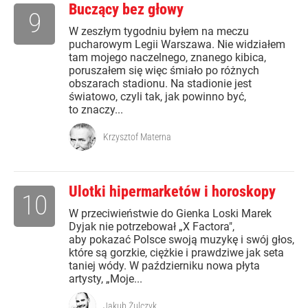
Buczący bez głowy
9
W zeszłym tygodniu byłem na meczu
pucharowym Legii Warszawa. Nie widziałem
tam mojego naczelnego, znanego kibica,
poruszałem się więc śmiało po różnych
obszarach stadionu. Na stadionie jest
światowo, czyli tak, jak powinno być,
to znaczy...
Krzysztof Materna
Ulotki hipermarketów i horoskopy
10
W przeciwieństwie do Gienka Loski Marek
Dyjak nie potrzebował „X Factora",
aby pokazać Polsce swoją muzykę i swój głos,
które są gorzkie, ciężkie i prawdziwe jak seta
taniej wódy. W październiku nowa płyta
artysty, „Moje...
Jakub Żulczyk