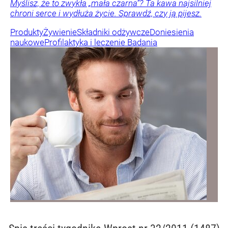
Myślisz, że to zwykła „mała czarna”? Ta kawa najsilniej
chroni serce i wydłuża życie. Sprawdź, czy ją pijesz.
Produkty
Żywienie
Składniki odżywcze
Doniesienia
naukowe
Profilaktyka i leczenie
Badania