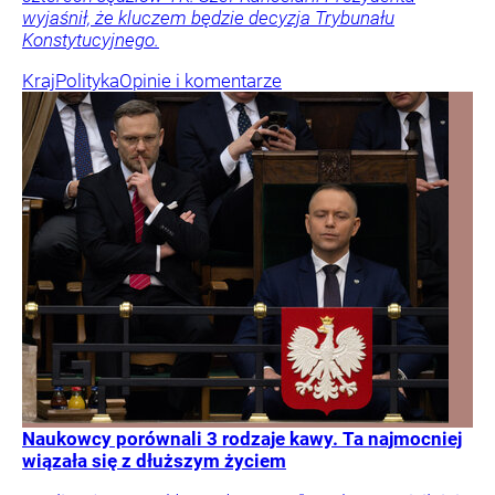
wyjaśnił, że kluczem będzie decyzja Trybunału
Konstytucyjnego.
Kraj
Polityka
Opinie i komentarze
Naukowcy porównali 3 rodzaje kawy. Ta najmocniej
wiązała się z dłuższym życiem