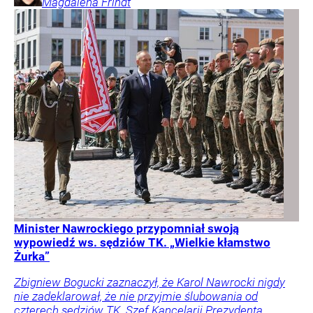
Magdalena
Frindt
Minister Nawrockiego przypomniał swoją
wypowiedź ws. sędziów TK. „Wielkie kłamstwo
Żurka”
Zbigniew Bogucki zaznaczył, że Karol Nawrocki nigdy
nie zadeklarował, że nie przyjmie ślubowania od
czterech sędziów TK. Szef Kancelarii Prezydenta