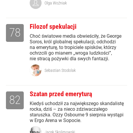
Olga Woźniak
Filozof spekulacji
78
Choć światowe media obwieściły, że George
Soros, król globalnej spekulacji, odchodzi
na emeryturę, to tropiciele spisków, którzy
ochrzcili go mianem „wroga ludzkości”,
nie stracą pożywki dla swych fantazji.
Sebastian Stodolak
Szatan przed emeryturą
82
Kiedyś uchodził za największego skandalistę
rocka, dziś – za nieco zdziwaczałego
staruszka. Ozzy Osbourne 9 sierpnia wystąpi
w Ergo Arena w Sopocie.
Jacek Skolimowski