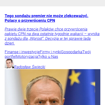
Tego sondażu premier nie może zlekceważyć.
Polacy o przywróceniu CPN
Prawie dwie trzecie Polaków chce przywrócenia
pakietu CPN na dwa ostatnie tygodnie wakacji – wynika
z sondażu dla „Wprost”. Decyzja w tej sprawie lada
dzień.
Finanse i inwestycje
Firmy i rynki
Gospodarka
Twój
portfel
Motoryzacja
Tylko u Nas
Radosław
Święcki