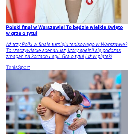
Polski finał w Warszawie! To będzie wielkie święto
w grze o tytuł
Aż trzy Polki w finale turnieju tenisowego w Warszawie?
To rzeczywiście scenariusz, który spełnił się podczas
zmagań na kortach Legii. Gra o tytuł już w piątek!
Tenis
Sport