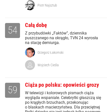
Piotr Najsztub
Całą dobę
54
Z przybudówki „Faktów”, dziennika
puszczanego na okrągło, TVN 24 wyrosła
na stację demiurga.
Grzegorz Łakomski
Wojciech Cieśla
Ciąża po polsku: opowieści grozy
59
W telewizji i kolorowych pismach ciąża
wygląda wspaniale. Celebrytki głaszczą się
po krągłych brzuchach, przekonując
o blaskach macierzyństwa. Dla przeciętnej
Polki dziecko nie jest jednak tylko pasmem