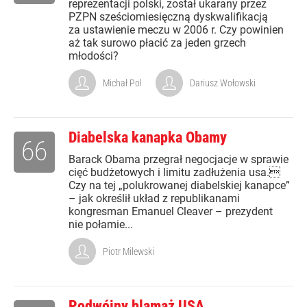
reprezentacji polski, został ukarany przez
PZPN sześciomiesięczną dyskwalifikacją
za ustawienie meczu w 2006 r. Czy powinien
aż tak surowo płacić za jeden grzech
młodości?
Michał Pol
Dariusz Wołowski
Diabelska kanapka Obamy
66
Barack Obama przegrał negocjacje w sprawie
cięć budżetowych i limitu zadłużenia usa.
Czy na tej „polukrowanej diabelskiej kanapce”
– jak określił układ z republikanami
kongresman Emanuel Cleaver – prezydent
nie połamie...
Piotr Milewski
Podwójny blamaż USA