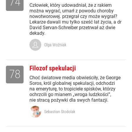
74
Człowiek, który udowadniał, że z rakiem
można wygrać, umarł z powodu choroby
nowotworowej. przegrał czy może wygrał?
Lekarze dawali mu tylko sześć lat życia, a dr
David Servan-Schreiber przetrwał aż dwie
dekady.
Olga Woźniak
Filozof spekulacji
78
Choć światowe media obwieściły, że George
Soros, król globalnej spekulacji, odchodzi
na emeryturę, to tropiciele spisków, którzy
ochrzcili go mianem „wroga ludzkości”,
nie stracą pożywki dla swych fantazji.
Sebastian Stodolak