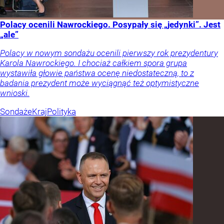
Polacy ocenili Nawrockiego. Posypały się „jedynki”. Jest
„ale”
Polacy w nowym sondażu ocenili pierwszy rok prezydentury
Karola Nawrockiego. I chociaż całkiem spora grupa
wystawiła głowie państwa ocenę niedostateczną, to z
badania prezydent może wyciągnąć też optymistyczne
wnioski.
Sondaże
Kraj
Polityka