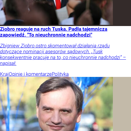
Ziobro reaguje na ruch Tuska. Padła tajemnicza
zapowiedź. "To nieuchronnie nadchodzi"
Zbigniew Ziobro ostro skomentował działania rządu
dotyczące nominacji asesorów sądowych. „Tusk
konsekwentnie pracuje na to, co nieuchronnie nadchodzi” –
napisał.
Kraj
Opinie i komentarze
Polityka