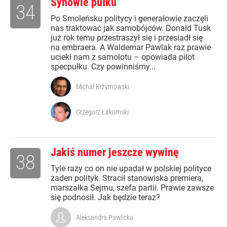
Synowie pułku
34
Po Smoleńsku politycy i generałowie zaczęli
nas traktować jak samobójców. Donald Tusk
już rok temu przestraszył się i przesiadł się
na embraera. A Waldemar Pawlak raz prawie
uciekł nam z samolotu – opowiada pilot
specpułku. Czy powinniśmy...
Michał Krzymowski
Grzegorz Łakomski
Jakiś numer jeszcze wywinę
38
Tyle razy co on nie upadał w polskiej polityce
żaden polityk. Stracił stanowiska premiera,
marszałka Sejmu, szefa partii. Prawie zawsze
się podnosił. Jak będzie teraz?
Aleksandra Pawlicka