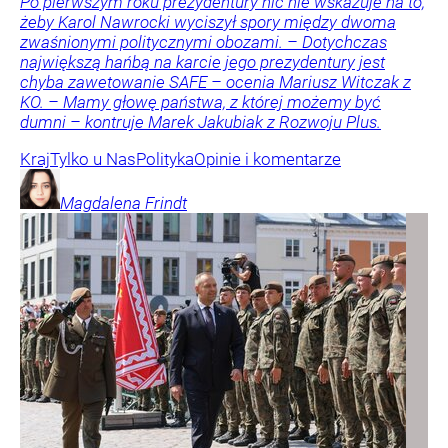
Po pierwszym roku prezydentury nic nie wskazuje na to,
żeby Karol Nawrocki wyciszył spory między dwoma
zwaśnionymi politycznymi obozami. – Dotychczas
największą hańbą na karcie jego prezydentury jest
chyba zawetowanie SAFE – ocenia Mariusz Witczak z
KO. – Mamy głowę państwa, z której możemy być
dumni – kontruje Marek Jakubiak z Rozwoju Plus.
Kraj
Tylko u Nas
Polityka
Opinie i komentarze
Magdalena
Frindt