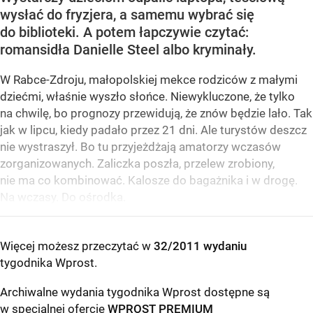
wysłać do fryzjera, a samemu wybrać się
do biblioteki. A potem łapczywie czytać:
romansidła Danielle Steel albo kryminały.
W Rabce-Zdroju, małopolskiej mekce rodziców z małymi
dziećmi, właśnie wyszło słońce. Niewykluczone, że tylko
na chwilę, bo prognozy przewidują, że znów będzie lało. Tak
jak w lipcu, kiedy padało przez 21 dni. Ale turystów deszcz
nie wystraszył. Bo tu przyjeżdżają amatorzy wczasów
zorganizowanych. Zaliczka poszła, przelew zrobiony,
nie ma co kombinować. Kalosze do bagażnika i w drogę.
Na wczasy. Do ośrodka.
Więcej możesz przeczytać w
32/2011 wydaniu
tygodnika Wprost
.
Archiwalne wydania tygodnika Wprost dostępne są
w specjalnej ofercie
WPROST PREMIUM