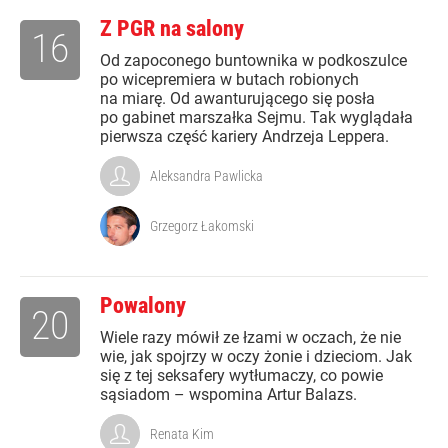
Z PGR na salony
16
Od zapoconego buntownika w podkoszulce
po wicepremiera w butach robionych
na miarę. Od awanturującego się posła
po gabinet marszałka Sejmu. Tak wyglądała
pierwsza część kariery Andrzeja Leppera.
Aleksandra Pawlicka
Grzegorz Łakomski
Powalony
20
Wiele razy mówił ze łzami w oczach, że nie
wie, jak spojrzy w oczy żonie i dzieciom. Jak
się z tej seksafery wytłumaczy, co powie
sąsiadom – wspomina Artur Balazs.
Renata Kim