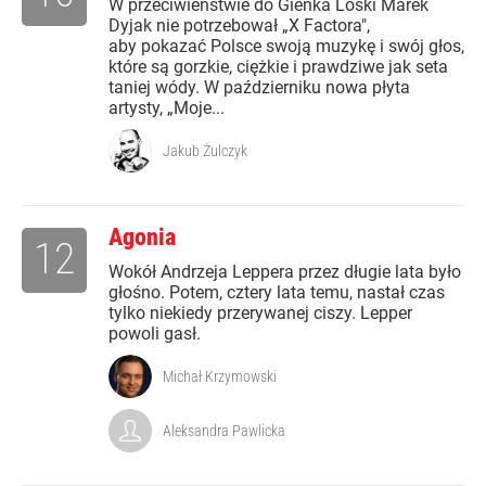
W przeciwieństwie do Gienka Loski Marek
Dyjak nie potrzebował „X Factora",
aby pokazać Polsce swoją muzykę i swój głos,
które są gorzkie, ciężkie i prawdziwe jak seta
taniej wódy. W październiku nowa płyta
artysty, „Moje...
Jakub Żulczyk
Agonia
12
Wokół Andrzeja Leppera przez długie lata było
głośno. Potem, cztery lata temu, nastał czas
tylko niekiedy przerywanej ciszy. Lepper
powoli gasł.
Michał Krzymowski
Aleksandra Pawlicka