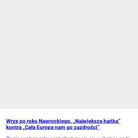
Wrze po roku Nawrockiego. „Największa hańba”
kontra „Cała Europa nam go zazdrości”