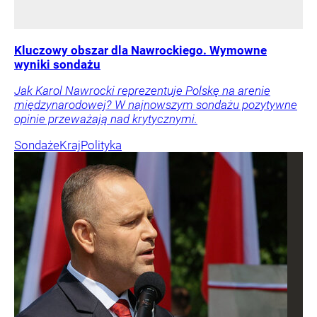
Kluczowy obszar dla Nawrockiego. Wymowne
wyniki sondażu
Jak Karol Nawrocki reprezentuje Polskę na arenie
międzynarodowej? W najnowszym sondażu pozytywne
opinie przeważają nad krytycznymi.
Sondaże
Kraj
Polityka