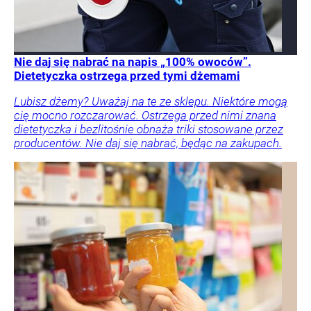
Nie daj się nabrać na napis „100% owoców”.
Dietetyczka ostrzega przed tymi dżemami
Lubisz dżemy? Uważaj na te ze sklepu. Niektóre mogą
cię mocno rozczarować. Ostrzega przed nimi znana
dietetyczka i bezlitośnie obnaża triki stosowane przez
producentów. Nie daj się nabrać, będąc na zakupach.