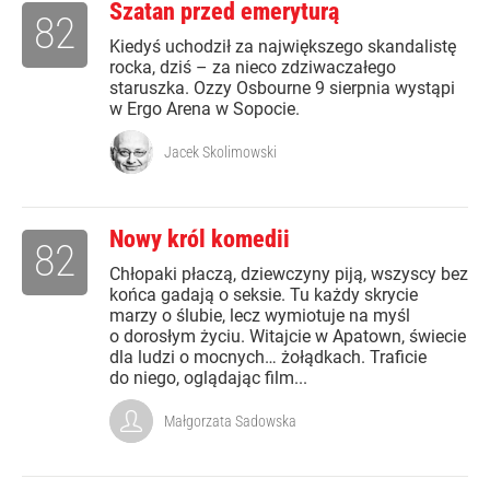
Szatan przed emeryturą
82
Kiedyś uchodził za największego skandalistę
rocka, dziś – za nieco zdziwaczałego
staruszka. Ozzy Osbourne 9 sierpnia wystąpi
w Ergo Arena w Sopocie.
Jacek Skolimowski
Nowy król komedii
82
Chłopaki płaczą, dziewczyny piją, wszyscy bez
końca gadają o seksie. Tu każdy skrycie
marzy o ślubie, lecz wymiotuje na myśl
o dorosłym życiu. Witajcie w Apatown, świecie
dla ludzi o mocnych… żołądkach. Traficie
do niego, oglądając film...
Małgorzata Sadowska