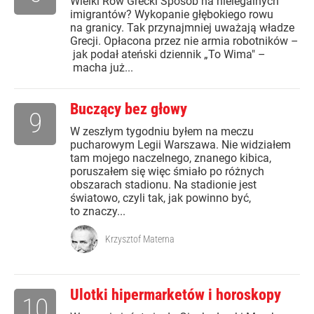
Wielki Rów Grecki Sposób na nielegalnych
imigrantów? Wykopanie głębokiego rowu
na granicy. Tak przynajmniej uważają władze
Grecji. Opłacona przez nie armia robotników –
jak podał ateński dziennik „To Wima" –
macha już...
Buczący bez głowy
9
W zeszłym tygodniu byłem na meczu
pucharowym Legii Warszawa. Nie widziałem
tam mojego naczelnego, znanego kibica,
poruszałem się więc śmiało po różnych
obszarach stadionu. Na stadionie jest
światowo, czyli tak, jak powinno być,
to znaczy...
Krzysztof Materna
Ulotki hipermarketów i horoskopy
10