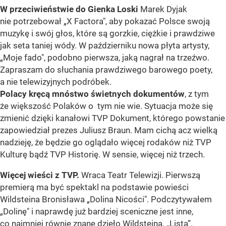
W przeciwieństwie do Gienka Loski
Marek Dyjak
nie potrzebował „X Factora", aby pokazać Polsce swoją
muzykę i swój głos, które są gorzkie, ciężkie i prawdziwe
jak seta taniej wódy. W październiku nowa płyta artysty,
„Moje fado", podobno pierwsza, jaką nagrał na trzeźwo.
Zapraszam do słuchania prawdziwego barowego poety,
a nie telewizyjnych podróbek.
Polacy kręcą mnóstwo świetnych dokumentów
, z tym
że większość Polaków o tym nie wie. Sytuacja może się
zmienić dzięki kanałowi TVP Dokument, którego powstanie
zapowiedział prezes Juliusz Braun. Mam cichą acz wielką
nadzieję, że będzie go oglądało więcej rodaków niż TVP
Kulturę bądź TVP Historię. W sensie, więcej niż trzech.
Więcej wieści z TVP.
Wraca Teatr Telewizji. Pierwszą
premierą ma być spektakl na podstawie powieści
Wildsteina Bronisława „Dolina Nicości". Podczytywałem
„Dolinę" i naprawdę już bardziej sceniczne jest inne,
co najmniej równie znane dzieło Wildsteina. „Lista”.