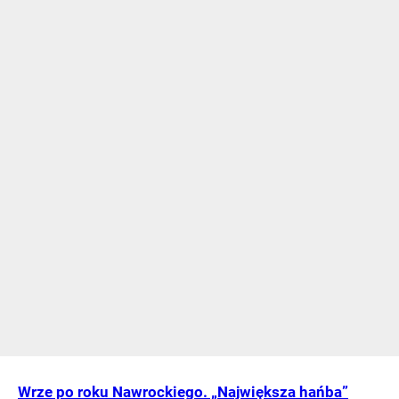
Wrze po roku Nawrockiego. „Największa hańba”