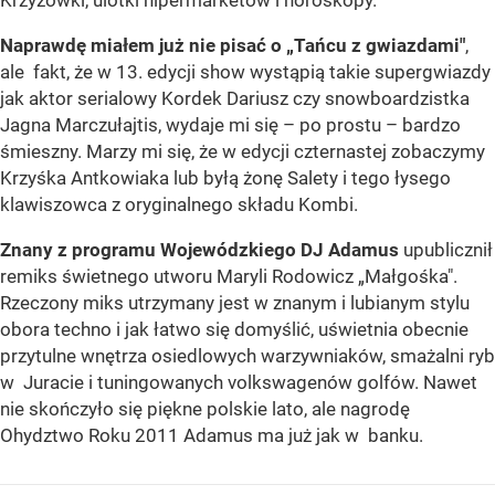
Krzyżówki, ulotki hipermarketów i horoskopy.
Naprawdę miałem już nie pisać o „Tańcu z gwiazdami"
,
ale fakt, że w 13. edycji show wystąpią takie supergwiazdy
jak aktor serialowy Kordek Dariusz czy snowboardzistka
Jagna Marczułajtis, wydaje mi się – po prostu – bardzo
śmieszny. Marzy mi się, że w edycji czternastej zobaczymy
Krzyśka Antkowiaka lub byłą żonę Salety i tego łysego
klawiszowca z oryginalnego składu Kombi.
Znany z programu Wojewódzkiego DJ Adamus
upublicznił
remiks świetnego utworu Maryli Rodowicz „Małgośka".
Rzeczony miks utrzymany jest w znanym i lubianym stylu
obora techno i jak łatwo się domyślić, uświetnia obecnie
przytulne wnętrza osiedlowych warzywniaków, smażalni ryb
w Juracie i tuningowanych volkswagenów golfów. Nawet
nie skończyło się piękne polskie lato, ale nagrodę
Ohydztwo Roku 2011 Adamus ma już jak w banku.