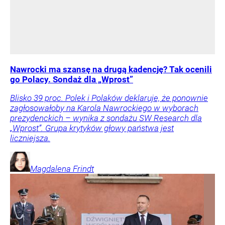
Nawrocki ma szansę na drugą kadencję? Tak ocenili
go Polacy. Sondaż dla „Wprost”
Blisko 39 proc. Polek i Polaków deklaruje, że ponownie
zagłosowałoby na Karola Nawrockiego w wyborach
prezydenckich – wynika z sondażu SW Research dla
„Wprost”. Grupa krytyków głowy państwa jest
liczniejsza.
Magdalena
Frindt