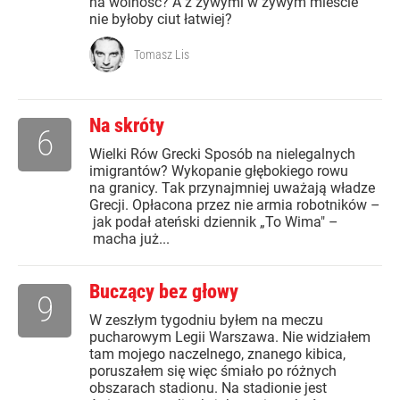
na wolność? A z żywymi w żywym mieście
nie byłoby ciut łatwiej?
Tomasz Lis
Na skróty
6
Wielki Rów Grecki Sposób na nielegalnych
imigrantów? Wykopanie głębokiego rowu
na granicy. Tak przynajmniej uważają władze
Grecji. Opłacona przez nie armia robotników –
jak podał ateński dziennik „To Wima" –
macha już...
Buczący bez głowy
9
W zeszłym tygodniu byłem na meczu
pucharowym Legii Warszawa. Nie widziałem
tam mojego naczelnego, znanego kibica,
poruszałem się więc śmiało po różnych
obszarach stadionu. Na stadionie jest