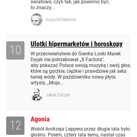
światowo, czyli tak, jak powinno być,
to znaczy...
Krzysztof Materna
Ulotki hipermarketów i horoskopy
10
W przeciwieństwie do Gienka Loski Marek
Dyjak nie potrzebował „X Factora",
aby pokazać Polsce swoją muzykę i swój głos,
które są gorzkie, ciężkie i prawdziwe jak seta
taniej wódy. W październiku nowa płyta
artysty, „Moje...
Jakub Żulczyk
Agonia
12
Wokół Andrzeja Leppera przez długie lata było
głośno. Potem, cztery lata temu, nastał czas