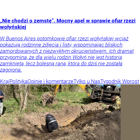
„Nie chodzi o zemstę”. Mocny apel w sprawie ofiar rzezi
wołyńskiej
W Buenos Aires potomkowie ofiar rzezi wołyńskiej wciąż
pokazują rodzinne zdjęcia i listy, wspominając bliskich
zamordowanych z niezwykłym okrucieństwem. Ich dramat
przypomina, że dla wielu rodzin Wołyń nie jest historią
zamkniętą, lecz bolesną raną, która do dziś nie została
zagojona.
Kraj
Polityka
Opinie i komentarze
Tylko u Nas
Tygodnik Wprost