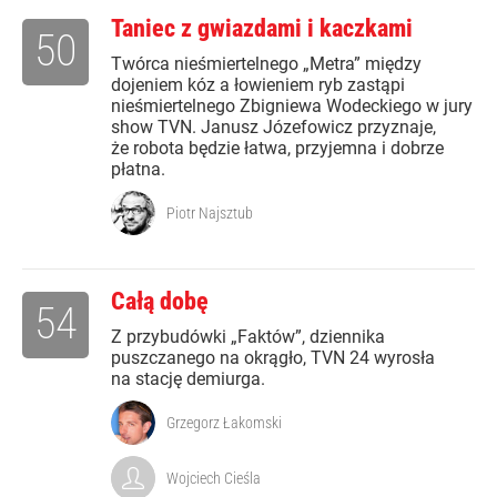
Taniec z gwiazdami i kaczkami
50
Twórca nieśmiertelnego „Metra” między
dojeniem kóz a łowieniem ryb zastąpi
nieśmiertelnego Zbigniewa Wodeckiego w jury
show TVN. Janusz Józefowicz przyznaje,
że robota będzie łatwa, przyjemna i dobrze
płatna.
Piotr Najsztub
Całą dobę
54
Z przybudówki „Faktów”, dziennika
puszczanego na okrągło, TVN 24 wyrosła
na stację demiurga.
Grzegorz Łakomski
Wojciech Cieśla