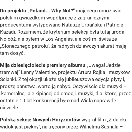
Do projektu „Poland... Why Not?"
mającego umożliwić
polskim gwiazdkom współpracę z zagranicznymi
producentami wytypowano Nataszę Urbańską i Patricię
Kazadi. Rozumiem, że kryterium selekcji była tutaj uroda.
No cóż, nie byłem w Los Angeles, ale coś mi świta ze
„Słonecznego patrolu", że ładnych dziewczyn akurat mają
tam dosyć.
Mija dziesięciolecie premiery albumu
„Uwaga! Jedzie
tramwaj" Lenny Valentino, projektu Artura Rojka i muzyków
Ścianki. Z tej okazji ukaże się jubileuszowa edycja płyty i,
proszę państwa, warto ją nabyć. Oczywiście dla muzyki –
kameralnej, ale kipiącej od emocji, muzyki, dla której przez
ostatnie 10 lat konkurencji było nad Wisłą naprawdę
niewiele.
Polską sekcję Nowych Horyzontów
wygrał film „Z daleka
widok jest piękny", nakręcony przez Wilhelma Sasnala –