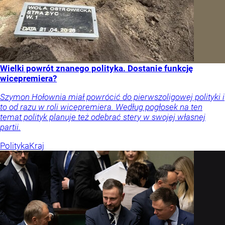
Wielki powrót znanego polityka. Dostanie funkcję
wicepremiera?
Szymon Hołownia miał powrócić do pierwszoligowej polityki i
to od razu w roli wicepremiera. Według pogłosek na ten
temat polityk planuje też odebrać stery w swojej własnej
partii.
Polityka
Kraj