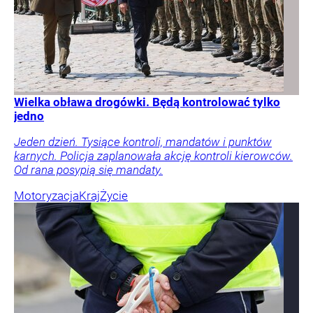
Wielka obława drogówki. Będą kontrolować tylko
jedno
Jeden dzień. Tysiące kontroli, mandatów i punktów
karnych. Policja zaplanowała akcję kontroli kierowców.
Od rana posypią się mandaty.
Motoryzacja
Kraj
Życie