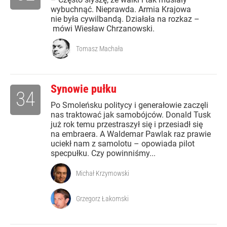
wybuchnąć. Nieprawda. Armia Krajowa
nie była cywilbandą. Działała na rozkaz –
mówi Wiesław Chrzanowski.
Tomasz Machała
Synowie pułku
34
Po Smoleńsku politycy i generałowie zaczęli
nas traktować jak samobójców. Donald Tusk
już rok temu przestraszył się i przesiadł się
na embraera. A Waldemar Pawlak raz prawie
uciekł nam z samolotu – opowiada pilot
specpułku. Czy powinniśmy...
Michał Krzymowski
Grzegorz Łakomski