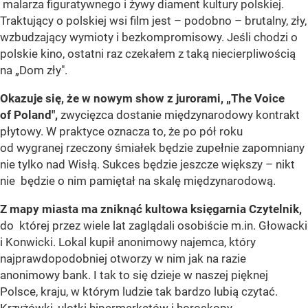
malarza figuratywnego i żywy diament kultury polskiej.
Traktujący o polskiej wsi film jest – podobno – brutalny, zły,
wzbudzający wymioty i bezkompromisowy. Jeśli chodzi o
polskie kino, ostatni raz czekałem z taką niecierpliwością
na „Dom zły".
Okazuje się, że w nowym show z jurorami, „The Voice
of Poland",
zwycięzca dostanie międzynarodowy kontrakt
płytowy. W praktyce oznacza to, że po pół roku
od wygranej rzeczony śmiałek będzie zupełnie zapomniany
nie tylko nad Wisłą. Sukces będzie jeszcze większy – nikt
nie będzie o nim pamiętał na skalę międzynarodową.
Z mapy miasta ma zniknąć kultowa księgarnia Czytelnik,
do której przez wiele lat zaglądali osobiście m.in. Głowacki
i Konwicki. Lokal kupił anonimowy najemca, który
najprawdopodobniej otworzy w nim jak na razie
anonimowy bank. I tak to się dzieje w naszej pięknej
Polsce, kraju, w którym ludzie tak bardzo lubią czytać.