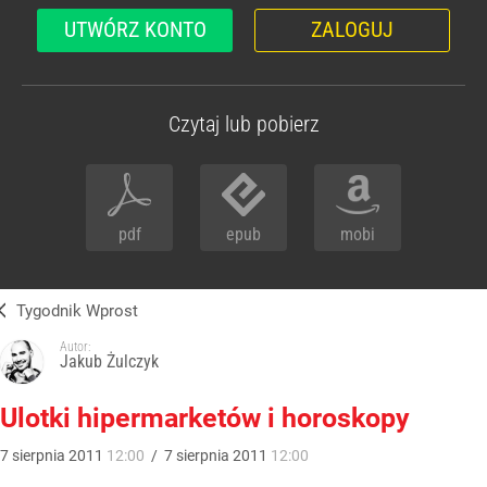
UTWÓRZ KONTO
ZALOGUJ
Czytaj lub pobierz
pdf
epub
mobi
Tygodnik Wprost
Autor:
Jakub Żulczyk
Ulotki hipermarketów i horoskopy
7
sierpnia
2011
12:00
/
7
sierpnia
2011
12:00