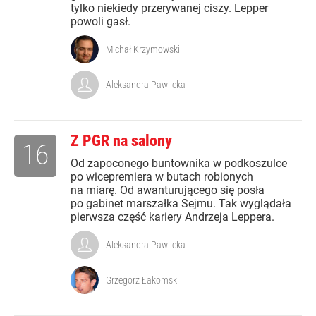
tylko niekiedy przerywanej ciszy. Lepper
powoli gasł.
Michał Krzymowski
Aleksandra Pawlicka
Z PGR na salony
16
Od zapoconego buntownika w podkoszulce
po wicepremiera w butach robionych
na miarę. Od awanturującego się posła
po gabinet marszałka Sejmu. Tak wyglądała
pierwsza część kariery Andrzeja Leppera.
Aleksandra Pawlicka
Grzegorz Łakomski