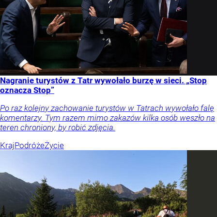
Nagranie turystów z Tatr wywołało burzę w sieci. „Stop
oznacza Stop”
Po raz kolejny zachowanie turystów w Tatrach wywołało falę
komentarzy. Tym razem mimo zakazów kilka osób weszło na
teren chroniony, by robić zdjęcia.
Kraj
Podróże
Życie