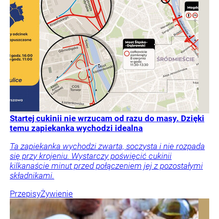
Startej cukinii nie wrzucam od razu do masy. Dzięki
temu zapiekanka wychodzi idealna
Ta zapiekanka wychodzi zwarta, soczysta i nie rozpada
się przy krojeniu. Wystarczy poświęcić cukinii
kilkanaście minut przed połączeniem jej z pozostałymi
składnikami.
Przepisy
Żywienie