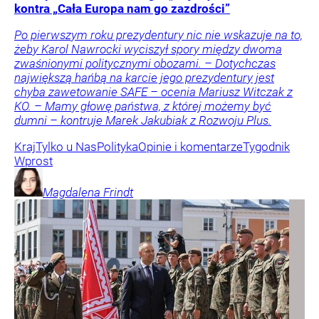
kontra „Cała Europa nam go zazdrości”
Po pierwszym roku prezydentury nic nie wskazuje na to,
żeby Karol Nawrocki wyciszył spory między dwoma
zwaśnionymi politycznymi obozami. – Dotychczas
największą hańbą na karcie jego prezydentury jest
chyba zawetowanie SAFE – ocenia Mariusz Witczak z
KO. – Mamy głowę państwa, z której możemy być
dumni – kontruje Marek Jakubiak z Rozwoju Plus.
Kraj
Tylko u Nas
Polityka
Opinie i komentarze
Tygodnik
Wprost
Magdalena
Frindt