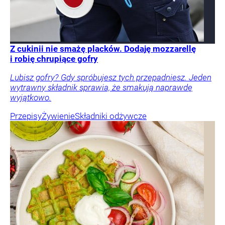
Z cukinii nie smażę placków. Dodaję mozzarellę
i robię chrupiące gofry
Lubisz gofry? Gdy spróbujesz tych przepadniesz. Jeden
wytrawny składnik sprawia, że smakują naprawdę
wyjątkowo.
Przepisy
Żywienie
Składniki odżywcze