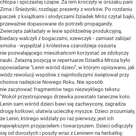
chłopa i spiczastej czapie. Za nim kroczyły w orszaku pani
Zima i Śnieżynki, rozdając prezenty z worków. Po rozdaniu
paczek z książkami i słodyczami Dziadek Mróz czytał bajki,
przeważnie dopasowane do potrzeb propagandy.
Zwierzęta zakładały w lesie spółdzielnię produkcyjną,
biedacy walczyli z bogaczami, szewczyk - zamiast zabijać
smoka - wypędzał z królestwa czarodzieja oszusta
nie pozwalającego mieszkańcom korzystać ze zdobyczy
nauki. Żelazną pozycją w repertuarze Dziadka Mroza było
opowiadanie "Lenin wśród dzieci", w którym opisywano, jak
wódz rewolucji wspólnie z najmłodszymi świętował przy
choince nadejście Nowego Roku. Nie sposób
nie zacytować fragmentów tego niezwykłego tekstu:
"Wokół przystrojonego drzewka powstało taneczne koło.
Lenin sam wśród dzieci bawi się zachwycony, zagradza
drogę kotkowi, ułatwia ucieczkę myszce. Dzieci zrozumiały,
że Lenin, którego widziały po raz pierwszy, jest ich
największym przyjacielem i towarzyszem. Dzieci odłączyły
się od dorosłych i poszły wraz z Leninem na herbatkę;