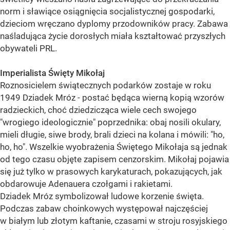
norm i sławiące osiągnięcia socjalistycznej gospodarki,
dzieciom wręczano dyplomy przodowników pracy. Zabawa
naśladująca życie dorosłych miała kształtować przyszłych
obywateli PRL.
Imperialista Święty Mikołaj
Roznosicielem świątecznych podarków zostaje w roku
1949 Dziadek Mróz - postać będąca wierną kopią wzorów
radzieckich, choć dziedzicząca wiele cech swojego
"wrogiego ideologicznie" poprzednika: obaj nosili okulary,
mieli długie, siwe brody, brali dzieci na kolana i mówili: "ho,
ho, ho". Wszelkie wyobrażenia Świętego Mikołaja są jednak
od tego czasu objęte zapisem cenzorskim. Mikołaj pojawia
się już tylko w prasowych karykaturach, pokazujących, jak
obdarowuje Adenauera czołgami i rakietami.
Dziadek Mróz symbolizował ludowe korzenie święta.
Podczas zabaw choinkowych występował najczęściej
w białym lub złotym kaftanie, czasami w stroju rosyjskiego