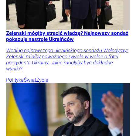
Zełenski mógłby stracić władzę? Najnowszy sondaż
pokazuje nastroje Ukraińców
Według najnowszego ukraińskiego sondażu Wołodymyr
Zełenski miałby poważnego rywala w walce o fotel
prezydenta Ukrainy. Jakie mogłyby być dokładne
wyniki?
Polityka
Świat
Życie