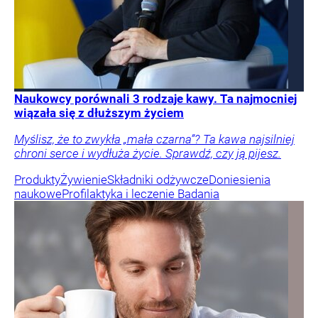
Naukowcy porównali 3 rodzaje kawy. Ta najmocniej
wiązała się z dłuższym życiem
Myślisz, że to zwykła „mała czarna”? Ta kawa najsilniej
chroni serce i wydłuża życie. Sprawdź, czy ją pijesz.
Produkty
Żywienie
Składniki odżywcze
Doniesienia
naukowe
Profilaktyka i leczenie
Badania