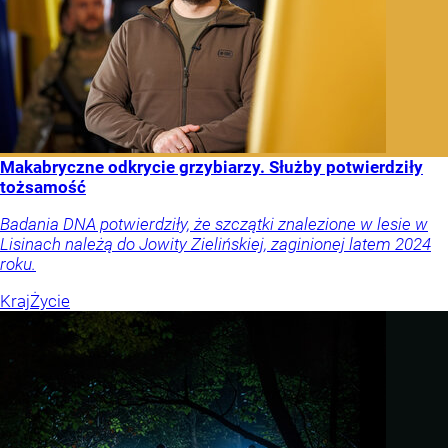
Makabryczne odkrycie grzybiarzy. Służby potwierdziły
tożsamość
Badania DNA potwierdziły, że szczątki znalezione w lesie w
Lisinach należą do Jowity Zielińskiej, zaginionej latem 2024
roku.
Kraj
Życie