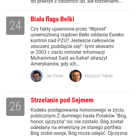
do praktyk z ostatnich lat, ale korzeniami...
Biała flaga Belki
24
Czy fakty ujawnione przez "Wprost"
uniemożliwią rządowi Belki oddanie Eureko
kontroli nad PZU? Jesteście całkowicie
otoczeni, poddajcie się!"- tymi słowami
w 2003 r. iracki minister informacji
Muhammad Said as-Sahaf straszył
Amerykanów, gdy ich...
Jan Piński
Krzysztof Trębski
Strzelanie pod Sejmem
26
Kodeks postępowania honorowego w życiu
publicznym Z dumnego hasła Polaków "Bóg,
honor, ojczyzna" nic nie zostało. Bóg został
odesłany na emeryturę ze starego portfela:
Bóg zrobił swoje, Bóg może odejść. Ojczyzna