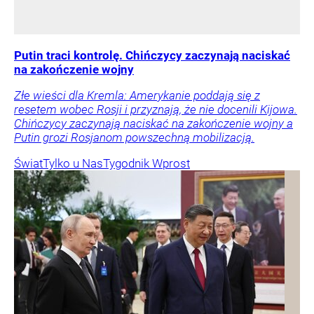
Putin traci kontrolę. Chińczycy zaczynają naciskać
na zakończenie wojny
Złe wieści dla Kremla: Amerykanie poddają się z
resetem wobec Rosji i przyznają, że nie docenili Kijowa.
Chińczycy zaczynają naciskać na zakończenie wojny a
Putin grozi Rosjanom powszechną mobilizacją.
Świat
Tylko u Nas
Tygodnik Wprost