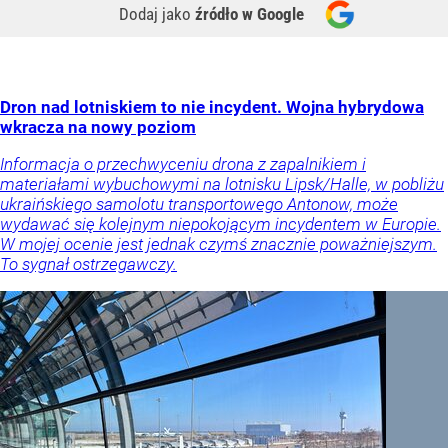
Dodaj jako
źródło w Google
Dron nad lotniskiem to nie incydent. Wojna hybrydowa
wkracza na nowy poziom
Informacja o przechwyceniu drona z zapalnikiem i
materiałami wybuchowymi na lotnisku Lipsk/Halle, w pobliżu
ukraińskiego samolotu transportowego Antonow, może
wydawać się kolejnym niepokojącym incydentem w Europie.
W mojej ocenie jest jednak czymś znacznie poważniejszym.
To sygnał ostrzegawczy.