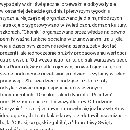
wypadały w dni świąteczne, przeważnie odbywały się
w ostatniej dekadzie grudnia i pierwszym tygodniu
stycznia. Najczęściej organizowano je dla najmłodszych
- atrakcje przygotowywano w świetlicach, domach kultury,
szkołach. "Choinki" organizowane przez władze na pewno
pełniły ważną funkcję socjalną w zrujnowanym kraju (dla
wielu dzieci były zapewne jedyną szansą, żeby dostać
prezent), ale jednocześnie służyły propagowaniu wartości
ustrojowych. "Od wczesnego ranka do sali warszawskiego
kina Roma dążyły matki i ojcowie, prowadzący za rączki
swoje podniecone oczekiwaniem dzieci - czytamy w relacji
prasowej. - Starsze dzieci chodzące już do szkoły
odsylabizować mogą napisy na rozwieszonych
transparentach: "Dziecko - skarb Narodu i Państwa"
oraz "Bezpłatna nauka dla wszystkich w Odrodzonej
Ojczyźnie". Później zabawa potoczyła się już bez wtrętów
ideologicznych: teatr kukiełkowy przedstawił inscenizacje
bajki "O Kasi, co gąski zgubiła", a "dobrotliwy Święty
Mikołaj" rozdał prezenty.