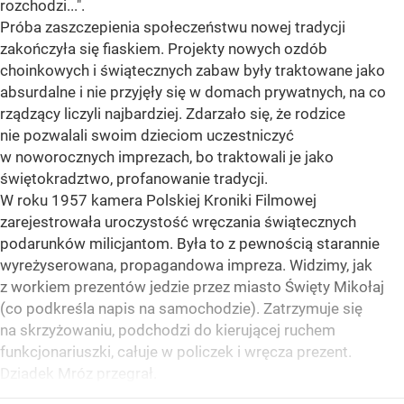
rozchodzi...".
Próba zaszczepienia społeczeństwu nowej tradycji
zakończyła się fiaskiem. Projekty nowych ozdób
choinkowych i świątecznych zabaw były traktowane jako
absurdalne i nie przyjęły się w domach prywatnych, na co
rządzący liczyli najbardziej. Zdarzało się, że rodzice
nie pozwalali swoim dzieciom uczestniczyć
w noworocznych imprezach, bo traktowali je jako
świętokradztwo, profanowanie tradycji.
W roku 1957 kamera Polskiej Kroniki Filmowej
zarejestrowała uroczystość wręczania świątecznych
podarunków milicjantom. Była to z pewnością starannie
wyreżyserowana, propagandowa impreza. Widzimy, jak
z workiem prezentów jedzie przez miasto Święty Mikołaj
(co podkreśla napis na samochodzie). Zatrzymuje się
na skrzyżowaniu, podchodzi do kierującej ruchem
funkcjonariuszki, całuje w policzek i wręcza prezent.
Dziadek Mróz przegrał.