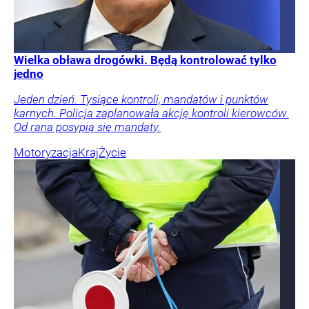
Wielka obława drogówki. Będą kontrolować tylko
jedno
Jeden dzień. Tysiące kontroli, mandatów i punktów
karnych. Policja zaplanowała akcję kontroli kierowców.
Od rana posypią się mandaty.
Motoryzacja
Kraj
Życie