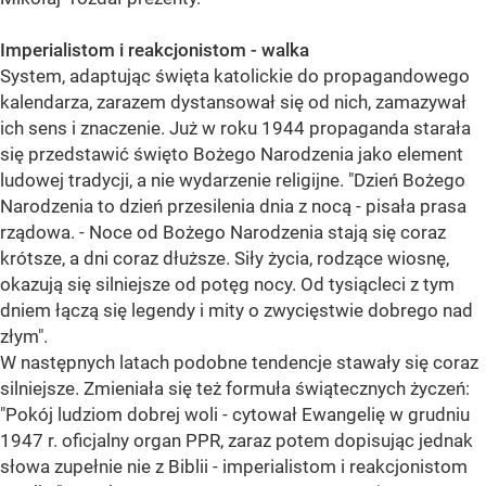
Imperialistom i reakcjonistom - walka
System, adaptując święta katolickie do propagandowego
kalendarza, zarazem dystansował się od nich, zamazywał
ich sens i znaczenie. Już w roku 1944 propaganda starała
się przedstawić święto Bożego Narodzenia jako element
ludowej tradycji, a nie wydarzenie religijne. "Dzień Bożego
Narodzenia to dzień przesilenia dnia z nocą - pisała prasa
rządowa. - Noce od Bożego Narodzenia stają się coraz
krótsze, a dni coraz dłuższe. Siły życia, rodzące wiosnę,
okazują się silniejsze od potęg nocy. Od tysiącleci z tym
dniem łączą się legendy i mity o zwycięstwie dobrego nad
złym".
W następnych latach podobne tendencje stawały się coraz
silniejsze. Zmieniała się też formuła świątecznych życzeń:
"Pokój ludziom dobrej woli - cytował Ewangelię w grudniu
1947 r. oficjalny organ PPR, zaraz potem dopisując jednak
słowa zupełnie nie z Biblii - imperialistom i reakcjonistom