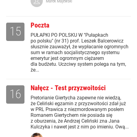
Marek Majewski
Poczta
15
PUŁAPKI PO POLSKU W "Pułapkach
po polsku" (nr 31) prof. Leszek Balcerowicz
słusznie zauważył, że wypłacanie ogromnych
sum w ramach socjalistycznego systemu
emerytur jest ogromnym ciężarem
dla budżetu. Uczciwy system polega na tym,
że...
Nałęcz - Test przyzwoitości
16
Pretorianie Giertycha zapewne nie wiedzą,
że Celiński egzamin z przyzwoitości zdał już
w PRL Prawica z niezmordowanym posłem
Romanem Giertychem nie posiada się
z oburzenia, że Andrzej Celiński zna Jana
Kulczyka i nawet jest z nim po imieniu. Ową...