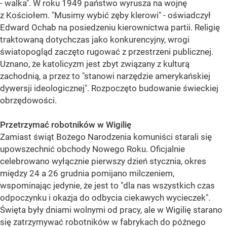
- walka". W roku 1949 państwo wyrusza na wojnę
z Kościołem. "Musimy wybić zęby klerowi" - oświadczył
Edward Ochab na posiedzeniu kierownictwa partii. Religię
traktowaną dotychczas jako konkurencyjny, wrogi
światopogląd zaczęto rugować z przestrzeni publicznej.
Uznano, że katolicyzm jest zbyt związany z kulturą
zachodnią, a przez to "stanowi narzędzie amerykańskiej
dywersji ideologicznej". Rozpoczęto budowanie świeckiej
obrzędowości.
Przetrzymać robotników w Wigilię
Zamiast świąt Bożego Narodzenia komuniści starali się
upowszechnić obchody Nowego Roku. Oficjalnie
celebrowano wyłącznie pierwszy dzień stycznia, okres
między 24 a 26 grudnia pomijano milczeniem,
wspominając jedynie, że jest to "dla nas wszystkich czas
odpoczynku i okazja do odbycia ciekawych wycieczek".
Święta były dniami wolnymi od pracy, ale w Wigilię starano
się zatrzymywać robotników w fabrykach do późnego