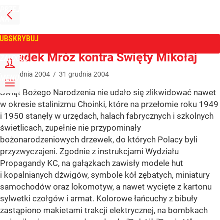
PRZEJDŹ
NA
WPROST
STRONĘ
GŁÓWNĄ
UBSKRYBUJ
Tygodnik Wprost
Dziadek Mróz kontra Święty Mikołaj
ZALOGUJ
31
grudnia
2004
/
31
grudnia
2004
MENU
Świąt Bożego Narodzenia nie udało się zlikwidować nawet
w okresie stalinizmu Choinki, które na przełomie roku 1949
i 1950 stanęły w urzędach, halach fabrycznych i szkolnych
świetlicach, zupełnie nie przypominały
bożonarodzeniowych drzewek, do których Polacy byli
przyzwyczajeni. Zgodnie z instrukcjami Wydziału
Propagandy KC, na gałązkach zawisły modele hut
i kopalnianych dźwigów, symbole kół zębatych, miniatury
samochodów oraz lokomotyw, a nawet wycięte z kartonu
sylwetki czołgów i armat. Kolorowe łańcuchy z bibuły
zastąpiono makietami trakcji elektrycznej, na bombkach