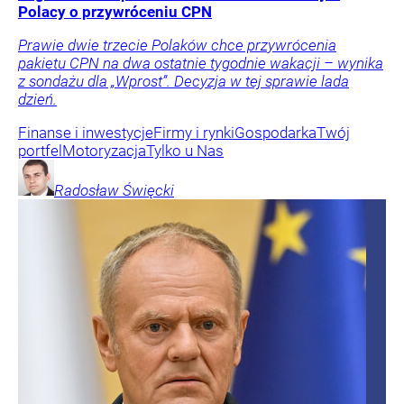
Polacy o przywróceniu CPN
Prawie dwie trzecie Polaków chce przywrócenia
pakietu CPN na dwa ostatnie tygodnie wakacji – wynika
z sondażu dla „Wprost”. Decyzja w tej sprawie lada
dzień.
Finanse i inwestycje
Firmy i rynki
Gospodarka
Twój
portfel
Motoryzacja
Tylko u Nas
Radosław
Święcki