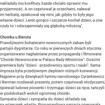
nakładały mu konfitury, każde chciało sprawić mu
przyjemność. A on częstował je orzechami, nalewał
im herbatę, opiekował się nimi, jak gdyby to były jego
własne dzieci. Lenin gorąco i szczerze kochał dzieci, a one
czuły to i odwzajemniały się głęboką miłością".
Choinka u Bieruta
Prawdziwymi bohaterami noworocznych zabaw byli
partyjni dygnitarze. Co roku w pierwszych dniach stycznia
organizowano nagłaśniane przez propagandę i filmowane
"Choinki Noworoczne w Pałacu Rady Ministrów". Gośćmi
premiera były "dzieci - przodownicy sportu i nauki". Sama
impreza była przedziwnym zlepkiem różnych konwencji.
Najpierw przy dźwiękach hymnu narodowego Cyrankiewicz
i Berman rozdawali prezenty, potem częstowali słodyczami,
śpiewali ludowe piosenki i trzymając dzieci za ręce, tańczyli
w podskokach wokół ogromnej choinki.
Sympatia dzieci i sympatia do dzieci składały się
na wizerunek władzy. Propagandowa narracja operowała