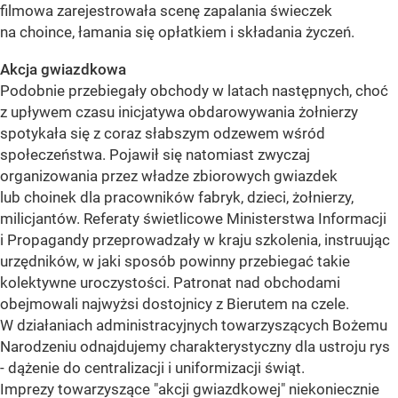
filmowa zarejestrowała scenę zapalania świeczek
na choince, łamania się opłatkiem i składania życzeń.
Akcja gwiazdkowa
Podobnie przebiegały obchody w latach następnych, choć
z upływem czasu inicjatywa obdarowywania żołnierzy
spotykała się z coraz słabszym odzewem wśród
społeczeństwa. Pojawił się natomiast zwyczaj
organizowania przez władze zbiorowych gwiazdek
lub choinek dla pracowników fabryk, dzieci, żołnierzy,
milicjantów. Referaty świetlicowe Ministerstwa Informacji
i Propagandy przeprowadzały w kraju szkolenia, instruując
urzędników, w jaki sposób powinny przebiegać takie
kolektywne uroczystości. Patronat nad obchodami
obejmowali najwyżsi dostojnicy z Bierutem na czele.
W działaniach administracyjnych towarzyszących Bożemu
Narodzeniu odnajdujemy charakterystyczny dla ustroju rys
- dążenie do centralizacji i uniformizacji świąt.
Imprezy towarzyszące "akcji gwiazdkowej" niekoniecznie