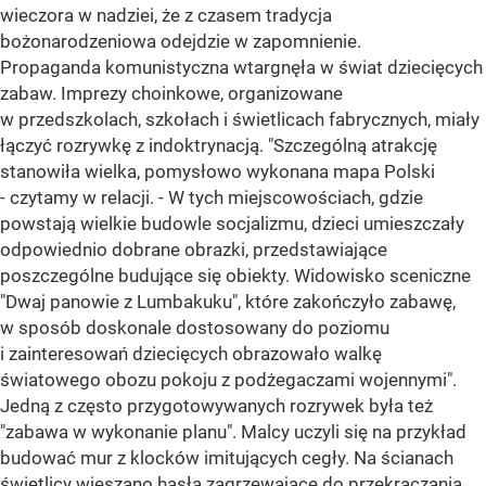
wieczora w nadziei, że z czasem tradycja
bożonarodzeniowa odejdzie w zapomnienie.
Propaganda komunistyczna wtargnęła w świat dziecięcych
zabaw. Imprezy choinkowe, organizowane
w przedszkolach, szkołach i świetlicach fabrycznych, miały
łączyć rozrywkę z indoktrynacją. "Szczególną atrakcję
stanowiła wielka, pomysłowo wykonana mapa Polski
- czytamy w relacji. - W tych miejscowościach, gdzie
powstają wielkie budowle socjalizmu, dzieci umieszczały
odpowiednio dobrane obrazki, przedstawiające
poszczególne budujące się obiekty. Widowisko sceniczne
"Dwaj panowie z Lumbakuku", które zakończyło zabawę,
w sposób doskonale dostosowany do poziomu
i zainteresowań dziecięcych obrazowało walkę
światowego obozu pokoju z podżegaczami wojennymi".
Jedną z często przygotowywanych rozrywek była też
"zabawa w wykonanie planu". Malcy uczyli się na przykład
budować mur z klocków imitujących cegły. Na ścianach
świetlicy wieszano hasła zagrzewające do przekraczania