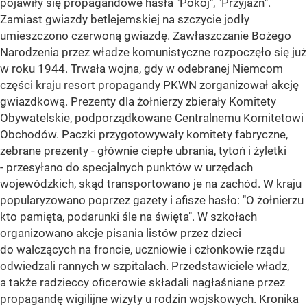
pojawiły się propagandowe hasła "Pokój", "Przyjaźń".
Zamiast gwiazdy betlejemskiej na szczycie jodły
umieszczono czerwoną gwiazdę. Zawłaszczanie Bożego
Narodzenia przez władze komunistyczne rozpoczęło się już
w roku 1944. Trwała wojna, gdy w odebranej Niemcom
części kraju resort propagandy PKWN zorganizował akcję
gwiazdkową. Prezenty dla żołnierzy zbierały Komitety
Obywatelskie, podporządkowane Centralnemu Komitetowi
Obchodów. Paczki przygotowywały komitety fabryczne,
zebrane prezenty - głównie ciepłe ubrania, tytoń i żyletki
- przesyłano do specjalnych punktów w urzędach
wojewódzkich, skąd transportowano je na zachód. W kraju
popularyzowano poprzez gazety i afisze hasło: "O żołnierzu
kto pamięta, podarunki śle na święta". W szkołach
organizowano akcje pisania listów przez dzieci
do walczących na froncie, uczniowie i członkowie rządu
odwiedzali rannych w szpitalach. Przedstawiciele władz,
a także radzieccy oficerowie składali nagłaśniane przez
propagandę wigilijne wizyty u rodzin wojskowych. Kronika