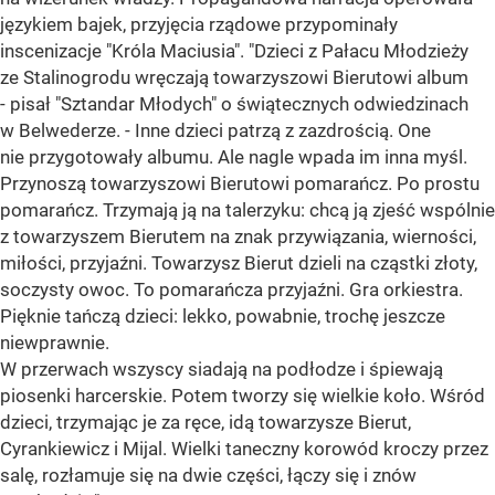
językiem bajek, przyjęcia rządowe przypominały
inscenizacje "Króla Maciusia". "Dzieci z Pałacu Młodzieży
ze Stalinogrodu wręczają towarzyszowi Bierutowi album
- pisał "Sztandar Młodych" o świątecznych odwiedzinach
w Belwederze. - Inne dzieci patrzą z zazdrością. One
nie przygotowały albumu. Ale nagle wpada im inna myśl.
Przynoszą towarzyszowi Bierutowi pomarańcz. Po prostu
pomarańcz. Trzymają ją na talerzyku: chcą ją zjeść wspólnie
z towarzyszem Bierutem na znak przywiązania, wierności,
miłości, przyjaźni. Towarzysz Bierut dzieli na cząstki złoty,
soczysty owoc. To pomarańcza przyjaźni. Gra orkiestra.
Pięknie tańczą dzieci: lekko, powabnie, trochę jeszcze
niewprawnie.
W przerwach wszyscy siadają na podłodze i śpiewają
piosenki harcerskie. Potem tworzy się wielkie koło. Wśród
dzieci, trzymając je za ręce, idą towarzysze Bierut,
Cyrankiewicz i Mijal. Wielki taneczny korowód kroczy przez
salę, rozłamuje się na dwie części, łączy się i znów