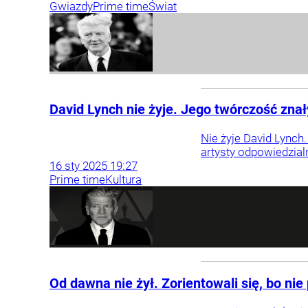
Gwiazdy
Prime time
Świat
David Lynch nie żyje. Jego twórczość znał
Nie żyje David Lynch.
artysty odpowiedzial
16
sty
2025
19:27
Prime time
Kultura
Od dawna nie żył. Zorientowali się, bo nie