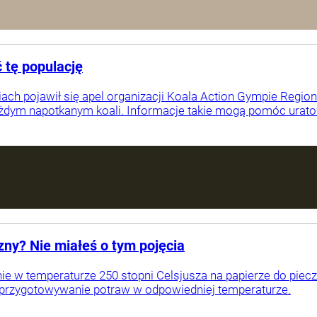
 tę populację
iach pojawił się apel organizacji Koala Action Gympie Regio
żdym napotkanym koali. Informacje takie mogą pomóc urato
czny? Nie miałeś o tym pojęcia
nie w temperaturze 250 stopni Celsjusza na papierze do pie
 przygotowywanie potraw w odpowiedniej temperaturze.