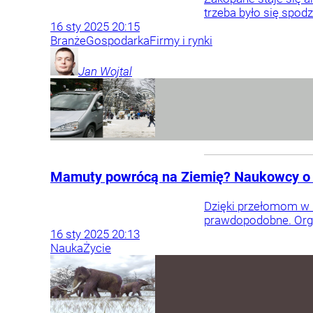
trzeba było się spod
16
sty
2025
20:15
Branże
Gospodarka
Firmy i rynki
Jan
Wojtal
Mamuty powrócą na Ziemię? Naukowcy o 
Dzięki przełomom w i
prawdopodobne. Organ
16
sty
2025
20:13
Nauka
Życie