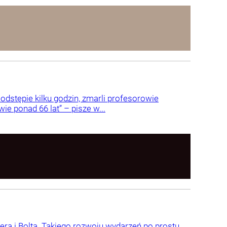
dstępie kilku godzin, zmarli profesorowie
e ponad 66 lat” – pisze w...
ra i Bolta. Takiego rozwoju wydarzeń po prostu