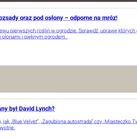
rozsady oraz pod osłony – odporne na mróz!
ewu pierwszych roślin w ogrodzie. Sprawdź, uprawę których 
i plonami i pięknym ogrodem..
nany był David Lynch?
, jak „Blue Velvet”, „Zagubiona autostrada” czy „Miasteczko 
wotne.