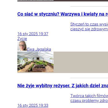
Co siać w styczniu? Warzywa i kwiaty na 
Styczeń to czas wysi
cieszyć się zdrowym
16
sty
2025
19:37
Życie
Ewa
Jagalska
Nie żyje wybitny reżyser. Z jakich dzieł z
Twórca takich filmów
czasu problemy zdro
16
sty
2025
19:33