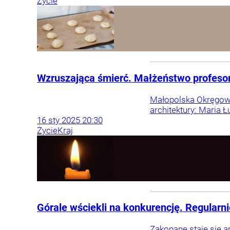
Życie
Wzruszająca śmierć. Małżeństwo profesor
Małopolska Okręgowa 
architektury: Maria 
16
sty
2025
20:30
Życie
Kraj
Górale wściekli na konkurencję. Regularni
Zakopane staje się a