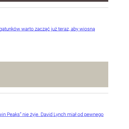
gatunków warto zacząć już teraz, aby wiosną
Twin Peaks” nie żyje. David Lynch miał od pewnego