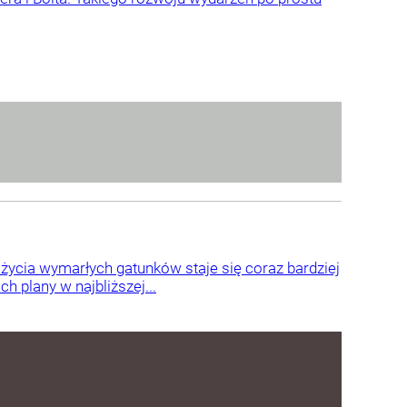
o życia wymarłych gatunków staje się coraz bardziej
 plany w najbliższej...