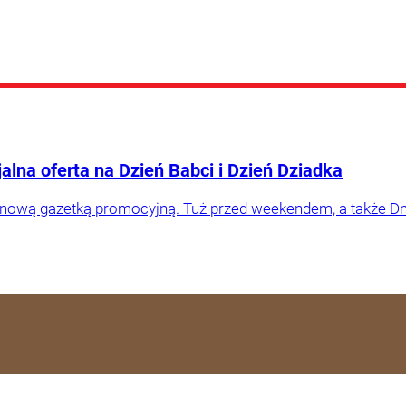
alna oferta na Dzień Babci i Dzień Dziadka
 nową gazetką promocyjną. Tuż przed weekendem, a także Dn