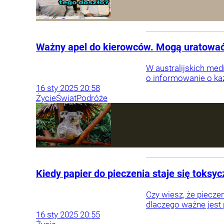
Ważny apel do kierowców. Mogą uratować
W australijskich med
o informowanie o ka
16
sty
2025
20:58
Życie
Świat
Podróże
Kiedy papier do pieczenia staje się toksy
Czy wiesz, że piecze
dlaczego ważne jest
16
sty
2025
20:55