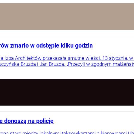
ów zmarło w odstępie kilku godzin
Izba Architektów przekazała smutne wieści. 13 stycznia, w o
Łuczyńska-Bruzda i Jan Bruzda. „Przeżyli w zgodnym małżeństwi
e donoszą na policję
reną starć między lokalnymi taksówkarzami a kierowcami Ube