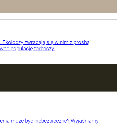
n. Ekolodzy zwracają się w nim z prośbą
wać populację torbaczy.
czenia może być niebezpieczne? Wyjaśniamy,