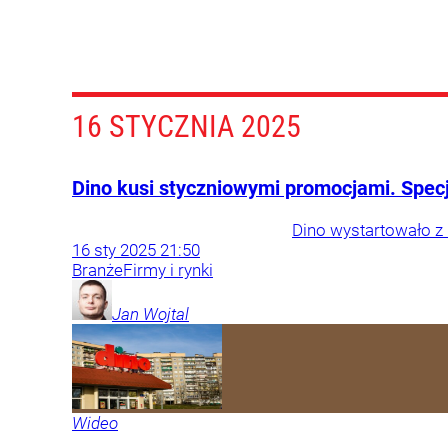
16 STYCZNIA 2025
Dino kusi styczniowymi promocjami. Specj
Dino wystartowało z
16
sty
2025
21:50
Branże
Firmy i rynki
Jan
Wojtal
Wideo