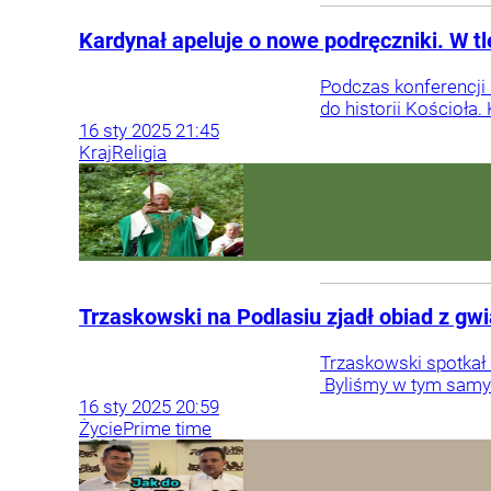
Kardynał apeluje o nowe podręczniki. W t
Podczas konferencji
do historii Kościoła
16
sty
2025
21:45
Kraj
Religia
Trzaskowski na Podlasiu zjadł obiad z gwia
Trzaskowski spotkał
Byliśmy w tym samym
16
sty
2025
20:59
Życie
Prime time