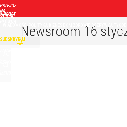
PRZEJDŹ
NA
WPROST
STRONĘ
GŁÓWNĄ
WIADOMOŚCI
POLITYKA
BIZNES
DOM
ZDROWIE
ROZRYWKA
TYGOD
Newsroom
16 styc
SUBSKRYBUJ
ZALOGUJ
SZUKAJ
MENU