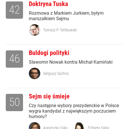
Doktryna Tuska
42
Rozmowa z Markiem Jurkiem, byłym
marszałkiem Sejmu
Tomasz P. Terlikowski
Buldogi polityki
46
Sławomir Nowak kontra Michał Kamiński
Sergiusz Sachno
Sejm się śmieje
50
Czy następne wybory prezydenckie w Polsce
wygra kandydat z największym poczuciem
humoru?
Agnieszka Sijka
Elżbieta Saba