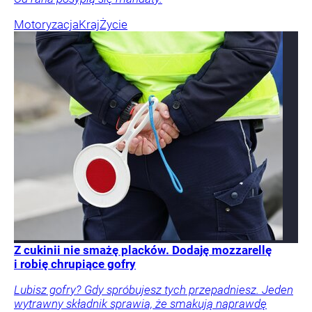
Motoryzacja
Kraj
Życie
Z cukinii nie smażę placków. Dodaję mozzarellę
i robię chrupiące gofry
Lubisz gofry? Gdy spróbujesz tych przepadniesz. Jeden
wytrawny składnik sprawia, że smakują naprawdę