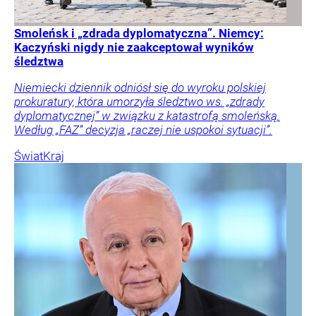
Smoleńsk i „zdrada dyplomatyczna”. Niemcy:
Kaczyński nigdy nie zaakceptował wyników
śledztwa
Niemiecki dziennik odniósł się do wyroku polskiej
prokuratury, która umorzyła śledztwo ws. „zdrady
dyplomatycznej” w związku z katastrofą smoleńską.
Według „FAZ” decyzja „raczej nie uspokoi sytuacji”.
Świat
Kraj