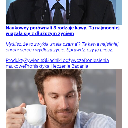
Naukowcy porównali 3 rodzaje kawy. Ta najmocniej
wiązała się z dłuższym życiem
Myślisz, że to zwykła „mała czarna”? Ta kawa najsilniej
chroni serce i wydłuża życie. Sprawdź, czy ją pijesz.
Produkty
Żywienie
Składniki odżywcze
Doniesienia
naukowe
Profilaktyka i leczenie
Badania