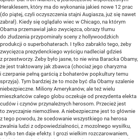
Heraklesem, który ma do wykonania jakieś nowe 12 prac
(do piątej, czyli oczyszczenia stajni Augiasza, już się nawet
zabrał). Kiedy się oglądało wiec w Chicago, na którym
Obama przemawiał jako zwycięzca, obrazy tłumu
do złudzenia przypominały sceny z hollywoodzkich
produkcji o superbohaterach. I tylko zabrakło tego, żeby
zwycięzca prezydenckiego wyścigu nadleciał gdzieś
z przestworzy. Żeby było jasne, to nie wina Baracka Obamy,
że jest traktowany jak zbawca (chociaż jego charyzma
i czerpanie pełną garścią z bohaterów popkultury temu
sprzyja). Tym bardziej że to może być dla Obamy szalenie
niebezpieczne. Miliony Amerykanów, ale też wielu
mieszkańców całego globu oczekuje od prezydenta elekta
cudów i czynów przynależnych herosom. Przecież jest
to zwyczajnie niemożliwe. A niebezpieczne jest to głównie
z tego powodu, że scedowanie wszystkiego na herosa
zwalnia ludzi z odpowiedzialności, z mozolnego wysiłku,
a tylko ten daje efekty. I grozi wielkim rozczarowaniem,