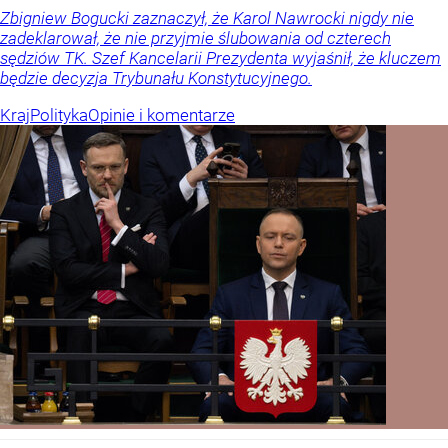
Zbigniew Bogucki zaznaczył, że Karol Nawrocki nigdy nie
zadeklarował, że nie przyjmie ślubowania od czterech
sędziów TK. Szef Kancelarii Prezydenta wyjaśnił, że kluczem
będzie decyzja Trybunału Konstytucyjnego.
Kraj
Polityka
Opinie i komentarze