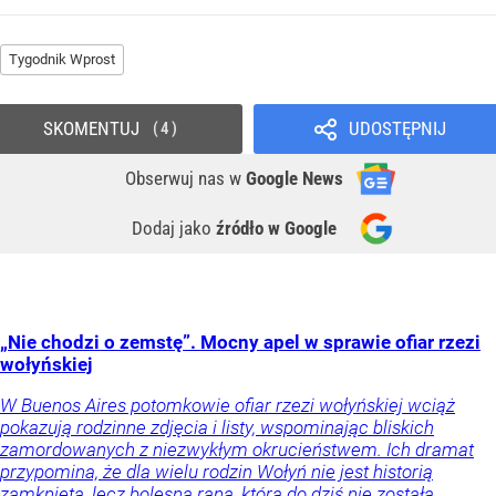
Tygodnik Wprost
SKOMENTUJ
UDOSTĘPNIJ
4
Obserwuj nas
w
Google News
Dodaj jako
źródło w Google
„Nie chodzi o zemstę”. Mocny apel w sprawie ofiar rzezi
wołyńskiej
W Buenos Aires potomkowie ofiar rzezi wołyńskiej wciąż
pokazują rodzinne zdjęcia i listy, wspominając bliskich
zamordowanych z niezwykłym okrucieństwem. Ich dramat
przypomina, że dla wielu rodzin Wołyń nie jest historią
zamkniętą, lecz bolesną raną, która do dziś nie została