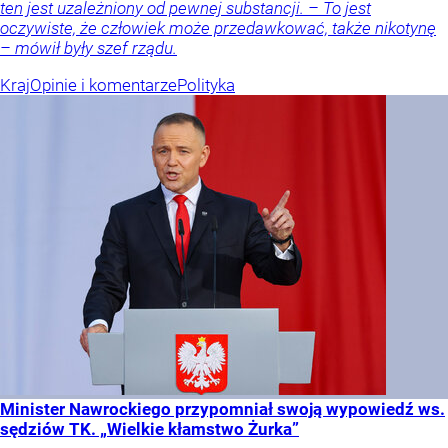
ten jest uzależniony od pewnej substancji. – To jest
oczywiste, że człowiek może przedawkować, także nikotynę
– mówił były szef rządu.
Kraj
Opinie i komentarze
Polityka
Minister Nawrockiego przypomniał swoją wypowiedź ws.
sędziów TK. „Wielkie kłamstwo Żurka”