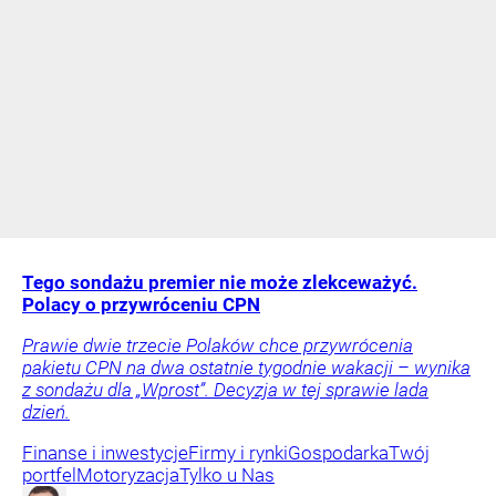
Tego sondażu premier nie może zlekceważyć.
Polacy o przywróceniu CPN
Prawie dwie trzecie Polaków chce przywrócenia
pakietu CPN na dwa ostatnie tygodnie wakacji – wynika
z sondażu dla „Wprost”. Decyzja w tej sprawie lada
dzień.
Finanse i inwestycje
Firmy i rynki
Gospodarka
Twój
portfel
Motoryzacja
Tylko u Nas