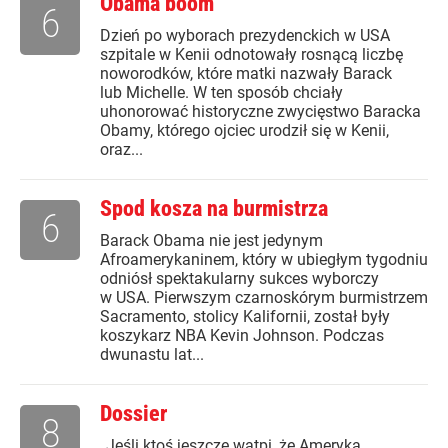
Obama boom
6
Dzień po wyborach prezydenckich w USA
szpitale w Kenii odnotowały rosnącą liczbę
noworodków, które matki nazwały Barack
lub Michelle. W ten sposób chciały
uhonorować historyczne zwycięstwo Baracka
Obamy, którego ojciec urodził się w Kenii,
oraz...
Spod kosza na burmistrza
6
Barack Obama nie jest jedynym
Afroamerykaninem, który w ubiegłym tygodniu
odniósł spektakularny sukces wyborczy
w USA. Pierwszym czarnoskórym burmistrzem
Sacramento, stolicy Kalifornii, został były
koszykarz NBA Kevin Johnson. Podczas
dwunastu lat...
Dossier
8
„Jeśli ktoś jeszcze wątpi, że Ameryka