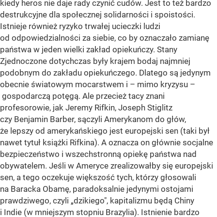
kiedy heros nie daje rady czynić cudów. Jest to też bardzo
destrukcyjne dla społecznej solidarności i spoistości.
Istnieje również ryzyko trwałej ucieczki ludzi
od odpowiedzialności za siebie, co by oznaczało zamianę
państwa w jeden wielki zakład opiekuńczy. Stany
Zjednoczone dotychczas były krajem bodaj najmniej
podobnym do zakładu opiekuńczego. Dlatego są jedynym
obecnie światowym mocarstwem i – mimo kryzysu –
gospodarczą potęgą. Ale przecież tacy znani
profesorowie, jak Jeremy Rifkin, Joseph Stiglitz
czy Benjamin Barber, sączyli Amerykanom do głów,
że lepszy od amerykańskiego jest europejski sen (taki był
nawet tytuł książki Rifkina). A oznacza on głównie socjalne
bezpieczeństwo i wszechstronną opiekę państwa nad
obywatelem. Jeśli w Ameryce zrealizowałby się europejski
sen, a tego oczekuje większość tych, którzy głosowali
na Baracka Obamę, paradoksalnie jedynymi ostojami
prawdziwego, czyli „dzikiego", kapitalizmu będą Chiny
i Indie (w mniejszym stopniu Brazylia). Istnienie bardzo