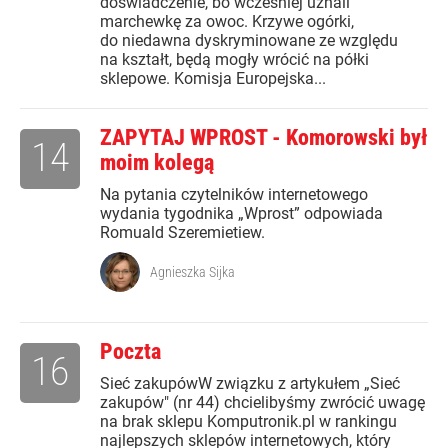
doświadczenie, bo wcześniej uznali
marchewkę za owoc. Krzywe ogórki,
do niedawna dyskryminowane ze względu
na kształt, będą mogły wrócić na półki
sklepowe. Komisja Europejska...
ZAPYTAJ WPROST - Komorowski był
14
moim kolegą
Na pytania czytelników internetowego
wydania tygodnika „Wprost” odpowiada
Romuald Szeremietiew.
Agnieszka Sijka
Poczta
16
Sieć zakupówW związku z artykułem „Sieć
zakupów" (nr 44) chcielibyśmy zwrócić uwagę
na brak sklepu Komputronik.pl w rankingu
najlepszych sklepów internetowych, który