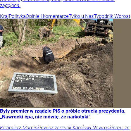
zagojona.
Kraj
Polityka
Opinie i komentarze
Tylko u Nas
Tygodnik Wprost
Były premier w rządzie PiS o próbie otrucia prezydenta.
„Nawrocki ćpa, nie mówię, że narkotyki”
Kazimierz Marcinkiewicz zarzucił Karolowi Nawrockiemu, że