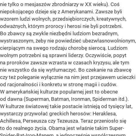
nie tylko o mesjaszów zbrodniarzy w XX wieku). Coś
niepokojącego dzieje się z Amerykanami. Zawsze byli
wzorem ludzi wolnych, przedsiębiorczych, kreatywnych,
odważnych, którym prorocy i herosi nie byli potrzebni.
Bo zbawcy są zwykle niezbędni ludziom bezradnym,
wystraszonym, żeby nie powiedzieć ubezwłasnowolnionym,
cierpiącym na swego rodzaju chorobę sierocą. Ludziom
wolnym potrzebni są sprawni liderzy. Oczywiście, popyt
na proroków zawsze wzrasta w czasach kryzysu, ale tym
nie wszystko da się wytłumaczyć. Bo czekanie na zbawcę
czy też poleganie wyłącznie na nim jest przejawem ucieczki
od racjonalności i konkretu w stronę magii i cudów.
W amerykańskiej kulturze popularnej jest to obecne
od dawna (Superman, Batman, Ironman, Spiderman itd.).
W kulturze światowej takie postacie istnieją od tysięcy lat,
wystarczy przywołać greckich herosów: Heraklesa,
Achillesa, Perseusza czy Tezeusza. Teraz przeniosło się
to do realnego życia. Obama jest właśnie takim Super-
Spider-Bat-Iron-Manem, a jednocześnie współczesnym