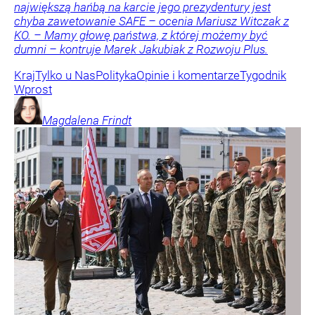
największą hańbą na karcie jego prezydentury jest
chyba zawetowanie SAFE – ocenia Mariusz Witczak z
KO. – Mamy głowę państwa, z której możemy być
dumni – kontruje Marek Jakubiak z Rozwoju Plus.
Kraj
Tylko u Nas
Polityka
Opinie i komentarze
Tygodnik
Wprost
Magdalena
Frindt