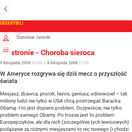
PRZEJDŹ
NA
WPROST
STRONĘ
GŁÓWNĄ
UBSKRYBUJ
Tygodnik Wprost
Autor:
ZALOGUJ
Stanisław Janecki
MENU
Na stronie - Choroba sieroca
9
listopada
2008
22:00
/
9
listopada
2008
22:00
W Ameryce rozgrywa się dziś mecz o przyszłość
świata
Mesjasz, zbawca, prorok, heros, geniusz, odnowiciel – tak
miliony ludzi nie tylko w USA chcą postrzegać Baracka
Obamę. I to jest dopiero problem. Oczywiście, nie tylko
problem samego Obamy. Po trosze jest to problem
Europejczyków, ale dla nich (szczególnie tych lewicowych)
podążanie za różnymi mesjaszami to nic nowego (i chodzi