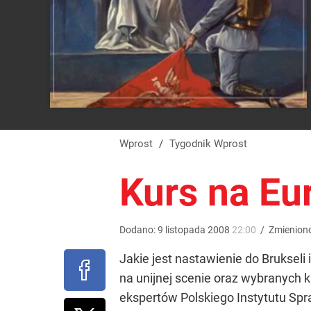
Wprost
/
Tygodnik Wprost
Kurs na Eu
Dodano:
9
listopada
2008
22:00
/
Zmienion
Jakie jest nastawienie do Brukseli 
na unijnej scenie oraz wybranych 
ekspertów Polskiego Instytutu S