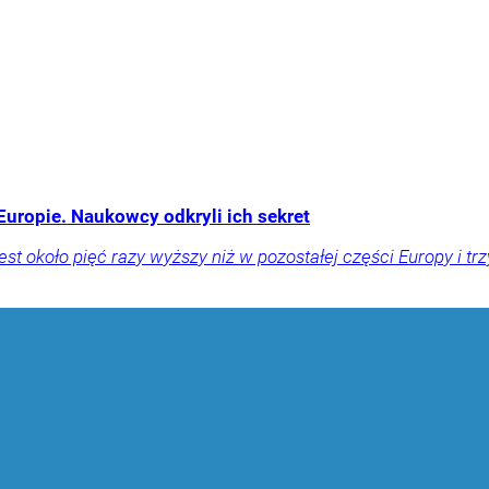
Europie. Naukowcy odkryli ich sekret
jest około pięć razy wyższy niż w pozostałej części Europy i trz