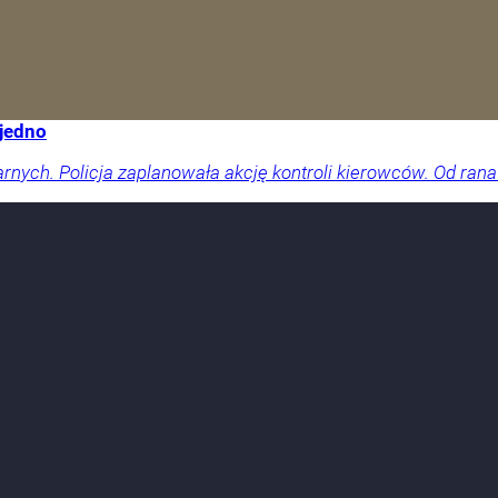
 jedno
arnych. Policja zaplanowała akcję kontroli kierowców. Od rana