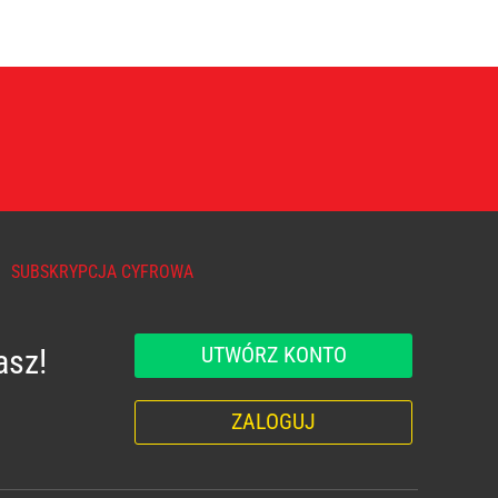
SUBSKRYPCJA CYFROWA
UTWÓRZ KONTO
asz!
ZALOGUJ