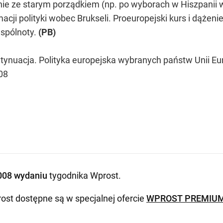
e ze starym porządkiem (np. po wyborach w Hiszpanii w 
acji polityki wobec Brukseli. Proeuropejski kurs i dążeni
spólnoty.
(PB)
ntynuacja. Polityka europejska wybranych państw Unii Euro
08
008 wydaniu
tygodnika Wprost
.
ost dostępne są w specjalnej ofercie
WPROST PREMIU