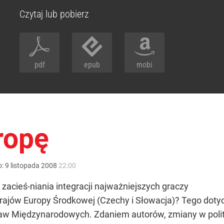
Czytaj lub pobierz
pdf
epub
mobi
ropę
o:
9
listopada
2008
22:00
i zacieś-niania integracji najważniejszych graczy
krajów Europy Środkowej (Czechy i Słowacja)? Tego doty
praw Międzynarodowych. Zdaniem autorów, zmiany w pol