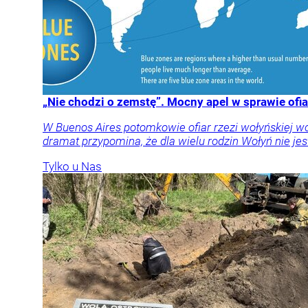
„Nie chodzi o zemstę”. Mocny apel w sprawie ofia
W Buenos Aires potomkowie ofiar rzezi wołyńskiej w
dramat przypomina, że dla wielu rodzin Wołyń nie jest
Tylko u Nas