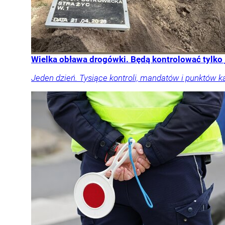
Wielka obława drogówki. Będą kontrolować tylko
Jeden dzień. Tysiące kontroli, mandatów i punktów k