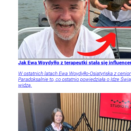
Jak Ewa Woydyłło z terapeutki stała się influen
W ostatnich latach Ewa Woydyłło-Osiatyńska z cenione
Paradoksalnie to, co ostatnio powiedziała o Idze Świą
widzą.