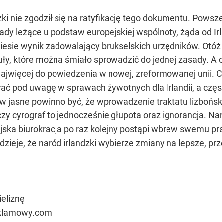
zki nie zgodził się na ratyfikację tego dokumentu. Pows
sady leżące u podstaw europejskiej wspólnoty, żąda od I
niesie wynik zadowalający brukselskich urzędników. Otó
eguły, które można śmiało sprowadzić do jednej zasady. A
 najwięcej do powiedzenia w nowej, zreformowanej unii. C
rać pod uwagę w sprawach żywotnych dla Irlandii, a częs
laków jasne powinno być, że wprowadzenie traktatu lizbo
y cyrograf to jednocześnie głupota oraz ignorancja. Nar
ka biurokracja po raz kolejny postąpi wbrew swemu praw
ieje, że naród irlandzki wybierze zmiany na lepsze, prze
eliznę
eklamowy.com