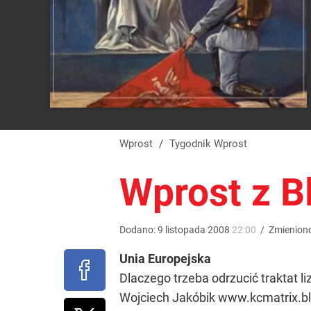
Wprost
/
Tygodnik Wprost
Wprost z B
Dodano:
9
listopada
2008
22:00
/
Zmienion
Unia Europejska
Dlaczego trzeba odrzucić traktat li
Wojciech Jakóbik www.kcmatrix.b