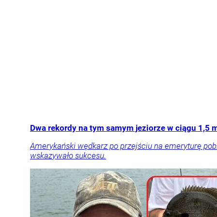
Dwa rekordy na tym samym jeziorze w ciągu 1,5 
Amerykański wędkarz po przejściu na emeryturę pobi
wskazywało sukcesu.