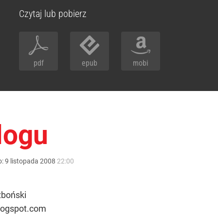
Czytaj lub pobierz
pdf
epub
mobi
logu
o:
9
listopada
2008
22:00
zboński
logspot.com