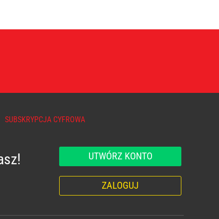
SUBSKRYPCJA CYFROWA
UTWÓRZ KONTO
asz!
ZALOGUJ