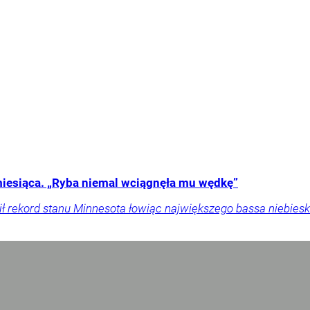
miesiąca. „Ryba niemal wciągnęła mu wędkę”
ł rekord stanu Minnesota łowiąc największego bassa niebiesk