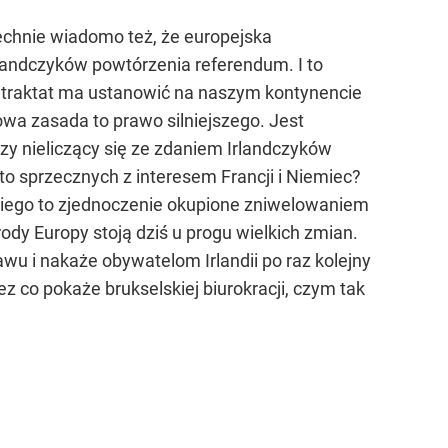
zechnie wiadomo też, że europejska
rlandczyków powtórzenia referendum. I to
ż traktat ma ustanowić na naszym kontynencie
 owa zasada to prawo silniejszego. Jest
zy nieliczący się ze zdaniem Irlandczyków
to sprzecznych z interesem Francji i Niemiec?
ńskiego to zjednoczenie okupione zniwelowaniem
ody Europy stoją dziś u progu wielkich zmian.
u i nakaże obywatelom Irlandii po raz kolejny
z co pokaże brukselskiej biurokracji, czym tak