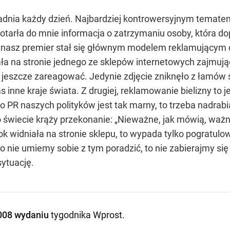
dnia każdy dzień. Najbardziej kontrowersyjnym tematem ś
dotarła do mnie informacja o zatrzymaniu osoby, która do
y nasz premier stał się głównym modelem reklamującym ch
ła na stronie jednego ze sklepów internetowych zajmując
ł jeszcze zareagować. Jedynie zdjęcie zniknęło z łamów s
 inne kraje świata. Z drugiej, reklamowanie bielizny to 
ro PR naszych polityków jest tak marny, to trzeba nadra
o świecie krąży przekonanie: „Nieważne, jak mówią, ważn
ok widniała na stronie sklepu, to wypada tylko pograt
 nie umiemy sobie z tym poradzić, to nie zabierajmy się
sytuację.
008 wydaniu
tygodnika Wprost
.