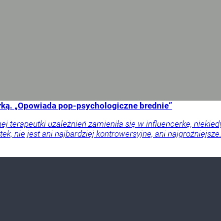
cerką. „Opowiada pop-psychologiczne brednie”
j terapeutki uzależnień zamieniła się w influencerkę, niekie
tek, nie jest ani najbardziej kontrowersyjne, ani najgroźniejs