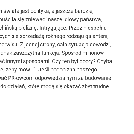
wiata jest polityka, a jeszcze bardziej
puściła się zniewagi naszej głowy państwa,
ińską bieliznę. Intrygujące. Przez niespełna
ych się sprzedażą różnego rodzaju galanterii,
erwisu. Z jednej strony, cała sytuacja dowodzi,
jednak zaszczytna funkcja. Spośród milionów
biać innymi sposobami. Czy ten był dobry? Chyba
e, żeby mówili". Jeśli podobizna naszego
ulować PR-owcom odpowiedzialnym za budowanie
 do działań, które mogą się okazać zbyt trudne