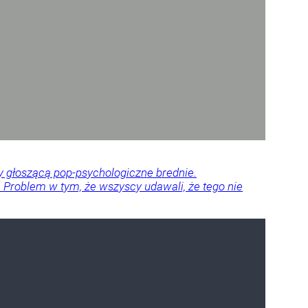
dy głoszącą pop-psychologiczne brednie.
ze. Problem w tym, że wszyscy udawali, że tego nie