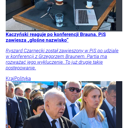
Kaczyński reaguje po konferencji Brauna. PiS
zawiesza „głośne nazwisko”
Ryszard Czarnecki został zawieszony w PiS po udziale
w konferencji z Grzegorzem Braunem. Partia ma
rozważać jego wykluczenie. To już drugie takie
postępowanie.
Kraj
Polityka