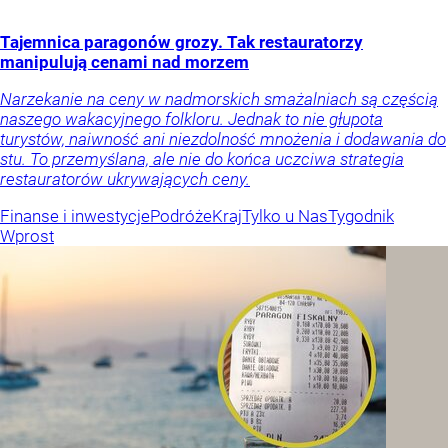
Tajemnica paragonów grozy. Tak restauratorzy
manipulują cenami nad morzem
Narzekanie na ceny w nadmorskich smażalniach są częścią
naszego wakacyjnego folkloru. Jednak to nie głupota
turystów, naiwność ani niezdolność mnożenia i dodawania do
stu. To przemyślana, ale nie do końca uczciwa strategia
restauratorów ukrywających ceny.
Finanse i inwestycje
Podróże
Kraj
Tylko u Nas
Tygodnik
Wprost