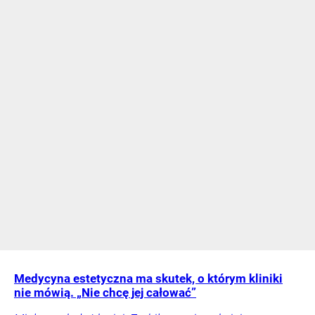
Medycyna estetyczna ma skutek, o którym kliniki
nie mówią. „Nie chcę jej całować”