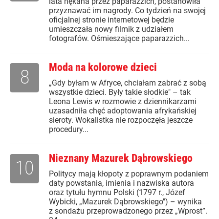
lata nękana przez paparazzich, postanowiła
przyznawać im nagrody. Co tydzień na swojej
oficjalnej stronie internetowej będzie
umieszczała nowy filmik z udziałem
fotografów. Ośmieszające paparazzich...
Moda na kolorowe dzieci
8
„Gdy byłam w Afryce, chciałam zabrać z sobą
wszystkie dzieci. Były takie słodkie" – tak
Leona Lewis w rozmowie z dziennikarzami
uzasadniła chęć adoptowania afrykańskiej
sieroty. Wokalistka nie rozpoczęła jeszcze
procedury...
Nieznany Mazurek Dąbrowskiego
10
Politycy mają kłopoty z poprawnym podaniem
daty powstania, imienia i nazwiska autora
oraz tytułu hymnu Polski (1797 r., Józef
Wybicki, „Mazurek Dąbrowskiego") – wynika
z sondażu przeprowadzonego przez „Wprost”.