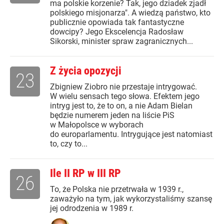
ma polskie korzenie? Tak, jego dziadek zjadł
polskiego misjonarza". A wiedzą państwo, kto
publicznie opowiada tak fantastyczne
dowcipy? Jego Ekscelencja Radosław
Sikorski, minister spraw zagranicznych...
Z życia opozycji
23
Zbigniew Ziobro nie przestaje intrygować.
W wielu sensach tego słowa. Efektem jego
intryg jest to, że to on, a nie Adam Bielan
będzie numerem jeden na liście PiS
w Małopolsce w wyborach
do europarlamentu. Intrygujące jest natomiast
to, czy to...
Ile II RP w III RP
26
To, że Polska nie przetrwała w 1939 r.,
zaważyło na tym, jak wykorzystaliśmy szansę
jej odrodzenia w 1989 r.