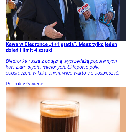
Kawa w Biedronce „1+1 gratis”. Masz tylko jeden
dzień i limit 4 sztuki
Biedronka rusza z potężną wyprzedażą popularnych
kaw ziarnistych i mielonych. Sklepowe półki
opustoszeją w kilka chwil, więc warto się pospieszyć.
Produkty
Żywienie