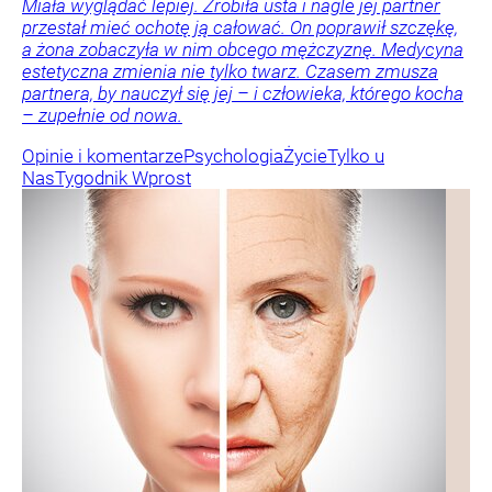
Miała wyglądać lepiej. Zrobiła usta i nagle jej partner
przestał mieć ochotę ją całować. On poprawił szczękę,
a żona zobaczyła w nim obcego mężczyznę. Medycyna
estetyczna zmienia nie tylko twarz. Czasem zmusza
partnera, by nauczył się jej – i człowieka, którego kocha
– zupełnie od nowa.
Opinie i komentarze
Psychologia
Życie
Tylko u
Nas
Tygodnik Wprost