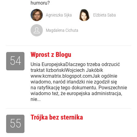
humoru?
Agnieszka Sijka
Elżbieta Saba
Magdalena Cichuta
Wprost z Blogu
54
Unia EuropejskaDlaczego trzeba odrzucić
traktat lizbońskiWojciech Jakóbik
www.kcmatrix.blogspot.comJak ogólnie
wiadomo, naród irlandzki nie zgodził się
na ratyfikację tego dokumentu. Powszechnie
wiadomo też, że europejska administracja,
nie...
Trójka bez sternika
55