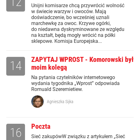
12
Unijni komisarze chcą przywrócić wolność
w świecie warzyw i owoców. Mają
doświadczenie, bo wcześniej uznali
marchewkę za owoc. Krzywe ogórki,
do niedawna dyskryminowane ze względu
na kształt, będą mogły wrócić na półki
sklepowe. Komisja Europejska...
ZAPYTAJ WPROST - Komorowski był
14
moim kolegą
Na pytania czytelników internetowego
wydania tygodnika „Wprost” odpowiada
Romuald Szeremietiew.
Agnieszka Sijka
Poczta
16
Sieć zakupówW związku z artykułem „Sieć