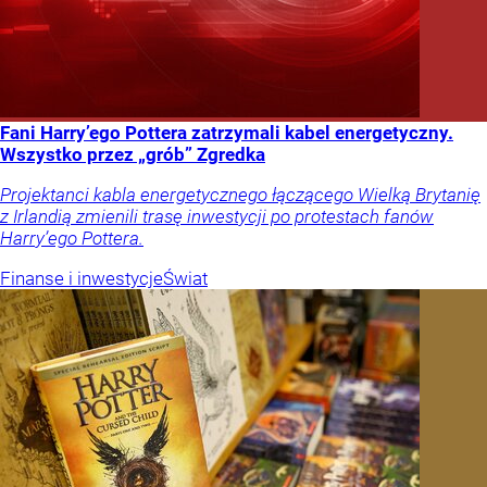
Fani Harry’ego Pottera zatrzymali kabel energetyczny.
Wszystko przez „grób” Zgredka
Projektanci kabla energetycznego łączącego Wielką Brytanię
z Irlandią zmienili trasę inwestycji po protestach fanów
Harry’ego Pottera.
Finanse i inwestycje
Świat