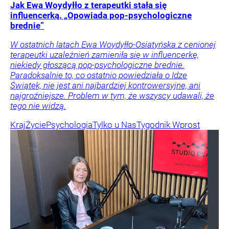
Jak Ewa Woydyłło z terapeutki stała się
influencerką. „Opowiada pop-psychologiczne
brednie”
W ostatnich latach Ewa Woydyłło-Osiatyńska z cenionej
terapeutki uzależnień zamieniła się w influencerkę,
niekiedy głoszącą pop-psychologiczne brednie.
Paradoksalnie to, co ostatnio powiedziała o Idze
Świątek, nie jest ani najbardziej kontrowersyjne, ani
najgroźniejsze. Problem w tym, że wszyscy udawali, że
tego nie widzą.
Kraj
Życie
Psychologia
Tylko u Nas
Tygodnik Wprost