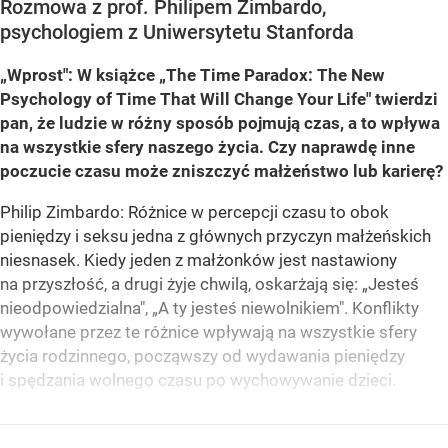
Rozmowa z prof. Philipem Zimbardo,
psychologiem z Uniwersytetu Stanforda
„Wprost": W książce „The Time Paradox: The New
Psychology of Time That Will Change Your Life" twierdzi
pan, że ludzie
w różny sposób pojmują czas, a to wpływa
na wszystkie sfery naszego życia. Czy naprawdę inne
poczucie czasu może zniszczyć małżeństwo lub karierę?
Philip Zimbardo: Różnice w percepcji czasu to obok
pieniędzy i seksu jedna z głównych przyczyn małżeńskich
niesnasek. Kiedy jeden z małżonków jest nastawiony
na przyszłość, a drugi żyje chwilą, oskarżają się: „Jesteś
nieodpowiedzialna", „A ty jesteś niewolnikiem". Konflikty
wywołane przez te różnice wpływają na wszystkie sfery
życia rodzinnego, począwszy od wydawania pieniędzy
i spędzania wolnego czasu po wychowywanie dzieci.