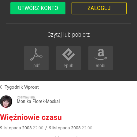
UTWÓRZ KONTO
ZALOGUJ
Czytaj lub pobierz
pdf
epub
mobi
Tygodnik Wprost
Rozmawiała:
Monika Florek-Moskal
Więźniowie czasu
9
listopada
2008
22:00
/
9
listopada
2008
22:00