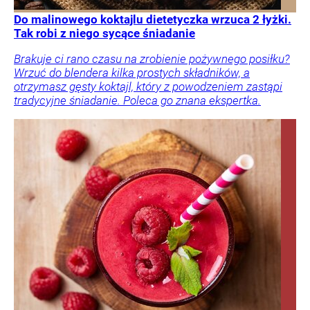
Do malinowego koktajlu dietetyczka wrzuca 2 łyżki.
Tak robi z niego sycące śniadanie
Brakuje ci rano czasu na zrobienie pożywnego posiłku?
Wrzuć do blendera kilka prostych składników, a
otrzymasz gęsty koktajl, który z powodzeniem zastąpi
tradycyjne śniadanie. Poleca go znana ekspertka.