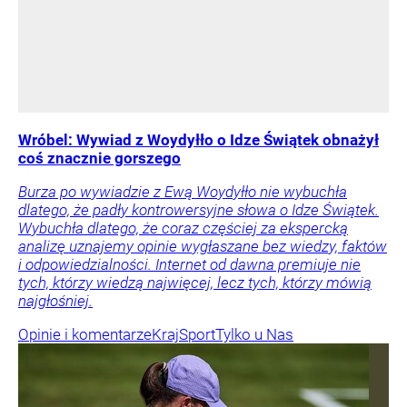
Wróbel: Wywiad z Woydyłło o Idze Świątek obnażył
coś znacznie gorszego
Burza po wywiadzie z Ewą Woydyłło nie wybuchła
dlatego, że padły kontrowersyjne słowa o Idze Świątek.
Wybuchła dlatego, że coraz częściej za ekspercką
analizę uznajemy opinie wygłaszane bez wiedzy, faktów
i odpowiedzialności. Internet od dawna premiuje nie
tych, którzy wiedzą najwięcej, lecz tych, którzy mówią
najgłośniej.
Opinie i komentarze
Kraj
Sport
Tylko u Nas