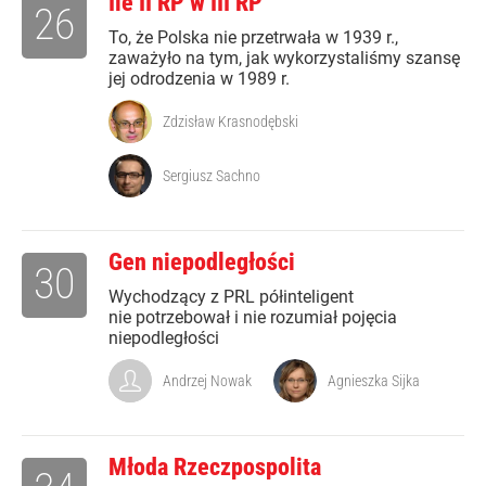
Ile II RP w III RP
26
To, że Polska nie przetrwała w 1939 r.,
zaważyło na tym, jak wykorzystaliśmy szansę
jej odrodzenia w 1989 r.
Zdzisław Krasnodębski
Sergiusz Sachno
Gen niepodległości
30
Wychodzący z PRL półinteligent
nie potrzebował i nie rozumiał pojęcia
niepodległości
Andrzej Nowak
Agnieszka Sijka
Młoda Rzeczpospolita