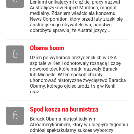
Leniami unikającymi ciężkiej pracy nazwał
Australijczyków Rupert Murdoch, magnat
medialny. Zdaniem właściciela koncernu
News Corporation, który przed laty zrzekł się
australijskiego obywatelstwa, państwo
dobrobytu sprawia, że Australijczycy...
Obama boom
6
Dzień po wyborach prezydenckich w USA
szpitale w Kenii odnotowały rosnącą liczbę
noworodków, które matki nazwały Barack
lub Michelle. W ten sposób chciały
uhonorować historyczne zwycięstwo Baracka
Obamy, którego ojciec urodził się w Kenii,
oraz...
Spod kosza na burmistrza
6
Barack Obama nie jest jedynym
Afroamerykaninem, który w ubiegłym tygodniu
odniósł spektakularny sukces wyborczy