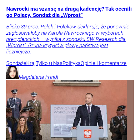
Nawrocki ma szansę na drugą kadencję? Tak ocenili
go Polacy. Sondaż dla „Wprost”
Blisko 39 proc. Polek i Polaków deklaruje, że ponownie
zagłosowałoby na Karola Nawrockiego w wyborach
prezydenckich – wynika z sondażu SW Research dla
„Wprost”. Grupa krytyków głowy państwa jest
liczniejsza.
Sondaże
Kraj
Tylko u Nas
Polityka
Opinie i komentarze
Magdalena
Frindt