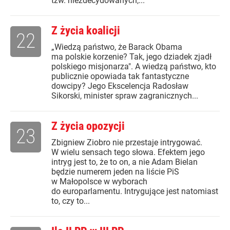
tzw. niezdecydowanych,...
Z życia koalicji
22
„Wiedzą państwo, że Barack Obama
ma polskie korzenie? Tak, jego dziadek zjadł
polskiego misjonarza". A wiedzą państwo, kto
publicznie opowiada tak fantastyczne
dowcipy? Jego Ekscelencja Radosław
Sikorski, minister spraw zagranicznych...
Z życia opozycji
23
Zbigniew Ziobro nie przestaje intrygować.
W wielu sensach tego słowa. Efektem jego
intryg jest to, że to on, a nie Adam Bielan
będzie numerem jeden na liście PiS
w Małopolsce w wyborach
do europarlamentu. Intrygujące jest natomiast
to, czy to...