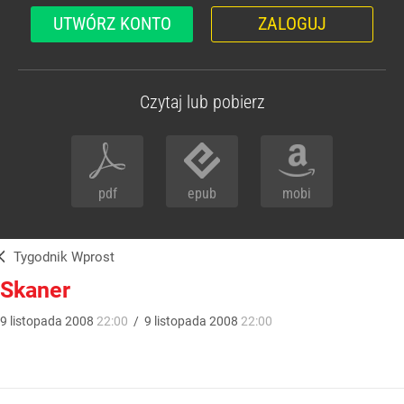
UTWÓRZ KONTO
ZALOGUJ
Czytaj lub pobierz
pdf
epub
mobi
Tygodnik Wprost
Skaner
9
listopada
2008
22:00
/
9
listopada
2008
22:00