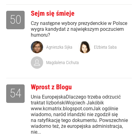
Sejm się śmieje
50
Czy następne wybory prezydenckie w Polsce
wygra kandydat z największym poczuciem
humoru?
Agnieszka Sijka
Elżbieta Saba
Magdalena Cichuta
Wprost z Blogu
54
Unia EuropejskaDlaczego trzeba odrzucić
traktat lizbońskiWojciech Jakóbik
www.kcmatrix.blogspot.comJak ogólnie
wiadomo, naród irlandzki nie zgodził się
na ratyfikację tego dokumentu. Powszechnie
wiadomo też, że europejska administracja,
nie...