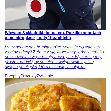
Wlewam 3 składniki do tostera. Po kilku minutach
mam chrupiące „tosty” bez chleba
Masz ochotę na chrupiące pieczywo, ale ograniczasz
węglowodany? Zrób te wyjątkowe tosty, które w smaku
do złudzenia przypominają tradycyjne. Wystarczą trzy
proste składniki, by na talerzu wylądowała pyszna,
sycąca przekąska, która nie obciąża żołądka.
Przepisy
Produkty
Żywienie