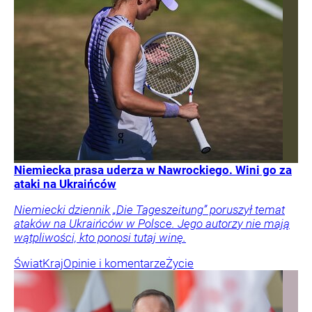
Niemiecka prasa uderza w Nawrockiego. Wini go za
ataki na Ukraińców
Niemiecki dziennik „Die Tageszeitung” poruszył temat
ataków na Ukraińców w Polsce. Jego autorzy nie mają
wątpliwości, kto ponosi tutaj winę.
Świat
Kraj
Opinie i komentarze
Życie