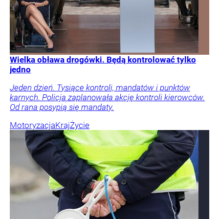
Wielka obława drogówki. Będą kontrolować tylko
jedno
Jeden dzień. Tysiące kontroli, mandatów i punktów
karnych. Policja zaplanowała akcję kontroli kierowców.
Od rana posypią się mandaty.
Motoryzacja
Kraj
Życie