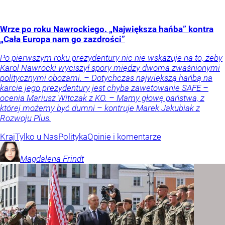
Wrze po roku Nawrockiego. „Największa hańba” kontra
„Cała Europa nam go zazdrości”
Po pierwszym roku prezydentury nic nie wskazuje na to, żeby
Karol Nawrocki wyciszył spory między dwoma zwaśnionymi
politycznymi obozami. – Dotychczas największą hańbą na
karcie jego prezydentury jest chyba zawetowanie SAFE –
ocenia Mariusz Witczak z KO. – Mamy głowę państwa, z
której możemy być dumni – kontruje Marek Jakubiak z
Rozwoju Plus.
Kraj
Tylko u Nas
Polityka
Opinie i komentarze
Magdalena
Frindt