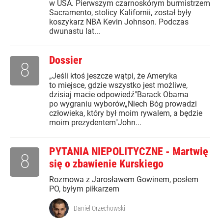
w USA. Pierwszym czarnoskórym burmistrzem
Sacramento, stolicy Kalifornii, został były
koszykarz NBA Kevin Johnson. Podczas
dwunastu lat...
Dossier
8
„Jeśli ktoś jeszcze wątpi, że Ameryka
to miejsce, gdzie wszystko jest możliwe,
dzisiaj macie odpowiedź"Barack Obama
po wygraniu wyborów„Niech Bóg prowadzi
człowieka, który był moim rywalem, a będzie
moim prezydentem"John...
PYTANIA NIEPOLITYCZNE - Martwię
8
się o zbawienie Kurskiego
Rozmowa z Jarosławem Gowinem, posłem
PO, byłym piłkarzem
Daniel Orzechowski