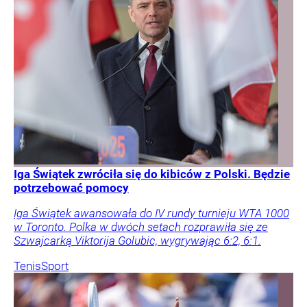
Iga Świątek zwróciła się do kibiców z Polski. Będzie
potrzebować pomocy
Iga Świątek awansowała do IV rundy turnieju WTA 1000
w Toronto. Polka w dwóch setach rozprawiła się ze
Szwajcarką Viktorija Golubic, wygrywając 6:2, 6:1.
Tenis
Sport