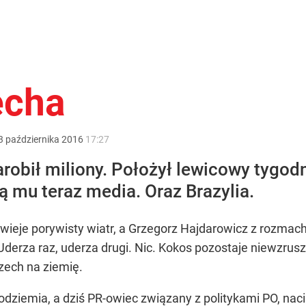
echa
3
października
2016
17:27
robił miliony. Położył lewicowy tygodn
ą mu teraz media. Oraz Brazylia.
 wieje porywisty wiatr, a Grzegorz Hajdarowicz z rozmac
derza raz, uderza drugi. Nic. Kokos pozostaje niewzr
zech na ziemię.
podziemia, a dziś PR-owiec związany z politykami PO, nac