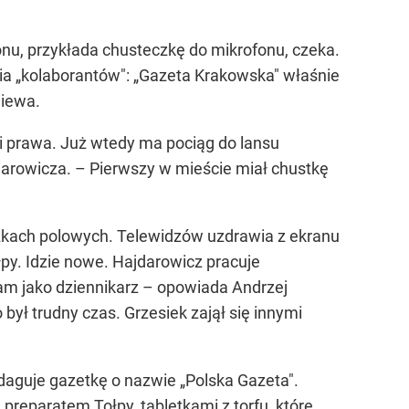
nu, przykłada chusteczkę do mikrofonu, czeka.
ania „kolaborantów": „Gazeta Krakowska" właśnie
niewa.
i i prawa. Już wtedy ma pociąg do lansu
arowicza. – Pierwszy w mieście miał chustkę
łóżkach polowych. Telewidzów uzdrawia z ekranu
py. Idzie nowe. Hajdarowicz pracuje
m jako dziennikarz – opowiada Andrzej
był trudny czas. Grzesiek zajął się innymi
aguje gazetkę o nazwie „Polska Gazeta".
preparatem Tołpy, tabletkami z torfu, które