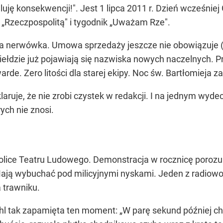
uję konsekwencji!". Jest 1 lipca 2011 r. Dzień wcześnie
 „Rzeczpospolitą" i tygodnik „Uważam Rze".
rwa nerwówka. Umowa sprzedaży jeszcze nie obowiązuje (
 giełdzie już pojawiają się nazwiska nowych naczelnych. 
rde. Zero litości dla starej ekipy. Noc św. Bartłomieja z
eklaruje, że nie zrobi czystek w redakcji. I na jednym w
ych nie znosi.
kolice Teatru Ludowego. Demonstracja w rocznicę poroz
ają wybuchać pod milicyjnymi nyskami. Jeden z radiow
 trawniku.
hl tak zapamięta ten moment: „W parę sekund później 