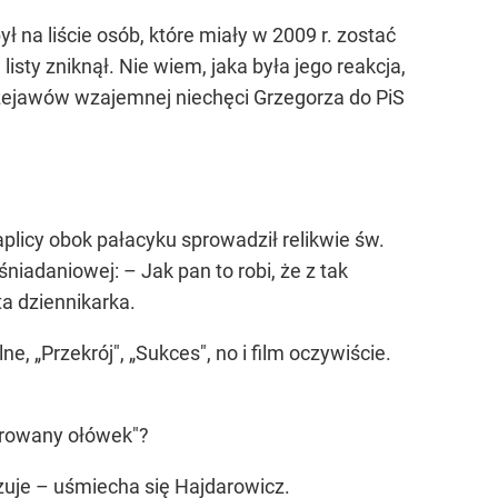
 na liście osób, które miały w 2009 r. zostać
sty zniknął. Nie wiem, jaka była jego reakcja,
przejawów wzajemnej niechęci Grzegorza do PiS
licy obok pałacyku sprowadził relikwie św.
iadaniowej: – Jak pan to robi, że z tak
ta dziennikarka.
e, „Przekrój", „Sukces", no i film oczywiście.
zarowany ołówek"?
izuje – uśmiecha się Hajdarowicz.