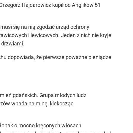
j Grzegorz Hajdarowicz kupił od Anglików 51
musi się na nią zgodzić urząd ochrony
Prawicowych i lewicowych. Jeden z nich nie kryje
a drzwiami.
ydechu dopowiada, że pierwsze poważne pieniądze
umień gdańskich. Grupa młodych ludzi
ozów wpada na minę, klekocząc
chłopak o mocno kręconych włosach