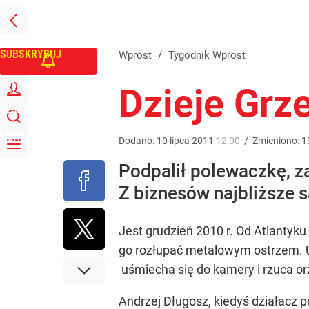
PRZEJDŹ
Udostępnij
0
Skomentuj
NA
WPROST
STRONĘ
GŁÓWNĄ
SUBSKRYBUJ
Wprost
/
Tygodnik Wprost
ZALOGUJ
Dzieje Grz
SZUKAJ
MENU
Dodano:
10
lipca
2011
12:00
/
Zmieniono:
1
Podpalił polewaczkę, za
Z biznesów najbliższe s
Jest grudzień 2010 r. Od Atlantyku
go rozłupać metalowym ostrzem. U
uśmiecha się do kamery i rzuca or
Andrzej Długosz, kiedyś działacz 