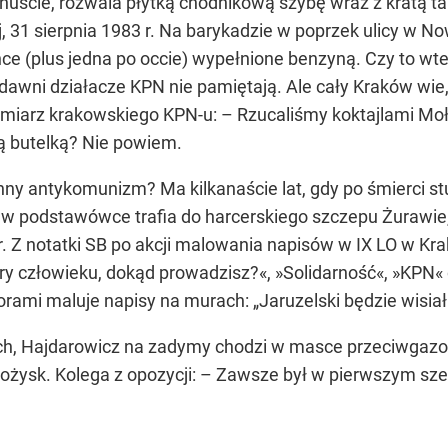
huście, rozwala płytką chodnikową szybę wraz z kratą t
, 31 sierpnia 1983 r. Na barykadzie w poprzek ulicy w N
ance (plus jedna po occie) wypełnione benzyną. Czy to wt
awni działacze KPN nie pamiętają. Ale cały Kraków wie
ymiarz krakowskiego KPN-u: – Rzucaliśmy koktajlami Mo
rą butelką? Nie powiem.
y antykomunizm? Ma kilkanaście lat, gdy po śmierci st
 w podstawówce trafia do harcerskiego szczepu Żurawi
r. Z notatki SB po akcji malowania napisów w IX LO w K
hory człowieku, dokąd prowadzisz?«, »Solidarność«, »KPN
rami maluje napisy na murach: „Jaruzelski będzie wisiał"
ch, Hajdarowicz na zadymy chodzi w masce przeciwgazow
ożysk. Kolega z opozycji: – Zawsze był w pierwszym s