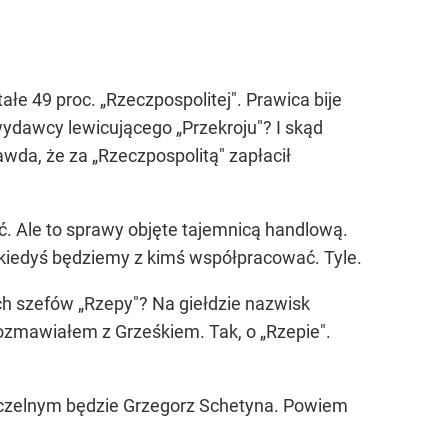
łe 49 proc. „Rzeczpospolitej". Prawica bije
wydawcy lewicującego „Przekroju"? I skąd
awda, że za „Rzeczpospolitą" zapłacił
ć. Ale to sprawy objęte tajemnicą handlową.
 kiedyś będziemy z kimś współpracować. Tyle.
ch szefów „Rzepy"? Na giełdzie nazwisk
 rozmawiałem z Grześkiem. Tak, o „Rzepie".
 naczelnym będzie Grzegorz Schetyna. Powiem