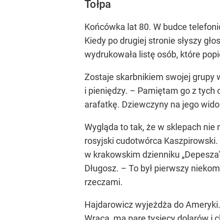
Tołpa
Końcówka lat 80. W budce telefon
Kiedy po drugiej stronie słyszy gł
wydrukowała listę osób, które po
Zostaje skarbnikiem swojej grupy w
i pieniędzy. – Pamiętam go z tyc
arafatkę. Dziewczyny na jego widok
Wygląda to tak, że w sklepach nie
rosyjski cudotwórca Kaszpirowski.
w krakowskim dzienniku „Depesza"
Długosz. – To był pierwszy niekomu
rzeczami.
Hajdarowicz wyjeżdża do Ameryki.
Wraca, ma parę tysięcy dolarów i c