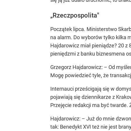
„Rzeczpospolita"
Początek lipca. Ministerstwo Skar
na alarm. Do wyborów tylko kilka 
Hajdarowicz miał pieniądze? 20 z 8
pieniędzmi z banku biznesmena os
Grzegorz Hajdarowicz: – Od myślen
Mogę powiedzieć tyle, że transakc
Internauci prześcigają się w domy
pojawiają się dziennikarze z Krako
Przejęcie redakcji ma być twarde. Ż
Hajdarowicz: – Już do mnie dzwoni
tak: Benedykt XVI też nie jest bra