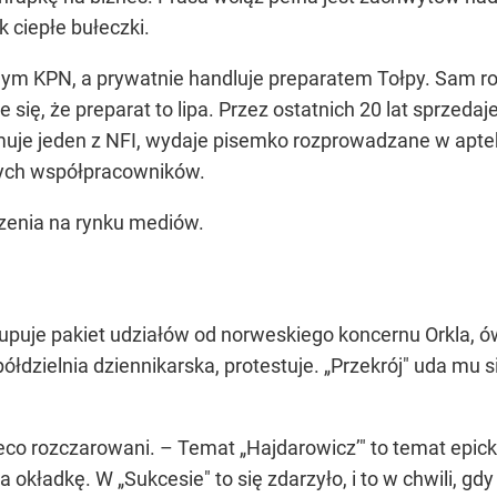
k ciepłe bułeczki.
dnym KPN, a prywatnie handluje preparatem Tołpy. Sam r
 się, że preparat to lipa. Przez ostatnich 20 lat sprzedaj
uje jeden z NFI, wydaje pisemko rozprowadzane w aptek
ych współpracowników.
zenia na rynku mediów.
kupuje pakiet udziałów od norweskiego koncernu Orkla, 
ółdzielnia dziennikarska, protestuje. „Przekrój" uda mu s
ieco rozczarowani. – Temat „Hajdarowicz’" to temat epic
 okładkę. W „Sukcesie" to się zdarzyło, i to w chwili, gd