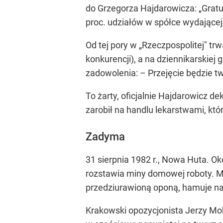
do Grzegorza Hajdarowicza: „Gratul
proc. udziałów w spółce wydającej
Od tej pory w „Rzeczpospolitej" t
konkurencji), a na dziennikarskiej
zadowolenia: – Przejęcie będzie twa
To żarty, oficjalnie Hajdarowicz d
zarobił na handlu lekarstwami, któr
Zadyma
31 sierpnia 1982 r., Nowa Huta. O
rozstawia miny domowej roboty. M
przedziurawioną oponą, hamuje na
Krakowski opozycjonista Jerzy Mo