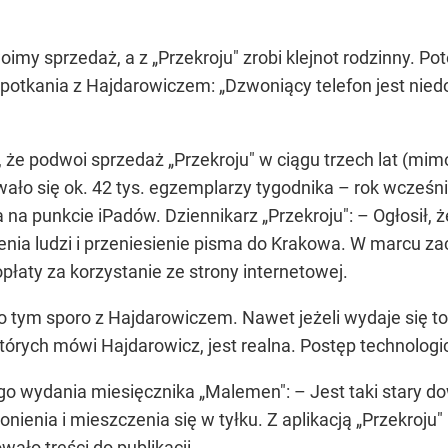
oimy sprzedaż, a z „Przekroju" zrobi klejnot rodzinny. 
potkania z Hajdarowiczem: „Dzwoniący telefon jest nied
że podwoi sprzedaż „Przekroju" w ciągu trzech lat (mim
wało się ok. 42 tys. egzemplarzy tygodnika – rok wcześn
 na punkcie iPadów. Dziennikarz „Przekroju": – Ogłosił, 
enia ludzi i przeniesienie pisma do Krakowa. W marcu za
łaty za korzystanie ze strony internetowej.
tym sporo z Hajdarowiczem. Nawet jeżeli wydaje się to 
tórych mówi Hajdarowicz, jest realna. Postęp technologic
 wydania miesięcznika „Malemen": – Jest taki stary dowci
enia i mieszczenia się w tyłku. Z aplikacją „Przekroju" b
wało treści do publikacji.