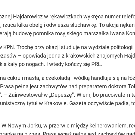
icznej Hajdarowicz w rękawiczkach wykręca numer telefo
os, rzuca kilka obelg i odwiesza słuchawkę. To akcja nęk
pierają budowę pomnika rosyjskiego marszałka Iwana Ko
 KPN. Trochę przy okazji studiuje na wydziale politologi
h czasów – opowiada jedna z krakowskich znajomych Hajd
 sikały po nogach. I wtedy kończy się PRL.
 ma cukru i masła, a czekoladą i wódką handluje się na 
 Prasa pełna jest zachwytów nad preparatem doktora Toł
. – Zainwestował w „Depeszę". Wiem, bo pracowałem ta
nistyczny tytuł w Krakowie. Gazeta oczywiście padła, to 
 W Nowym Jorku, w przerwie między kelnerowaniem, red
hrapkę na biznes. Prasa wciąż pełna jest zachwytów nad 