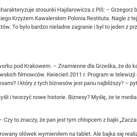
harakteryzuje stosunki Hajdarowicza z PiS: – Grzegorz był
o Krzyżem Kawalerskim Polonia Restituta. Nagle z tej li
któw. To było bardzo nieładne zagranie i był to jeden z 
orku pod Krakowem. – Znamienne dla Grześka, że do kap
skich filmowców. Kwiecień 2011 r. Program w telewizji śn
sami? I który z tych biznesów jest panu najbliższy? – py
śli i tworzyć nowe historie. Biznesy? Myślę, że te medialn
 – Czy to znaczy, że pan jest tym chłopcem z bajki „Zac
arowany ołówek wymieniłem na tablet. Ale bajka się real