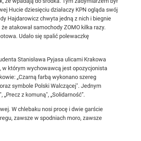
ak, że wpadają do środka. Tym zadymiarzem był
owej Hucie dziesięciu działaczy KPN ogląda swój
edy Hajdarowicz chwyta jedną z nich i biegnie
, że atakował samochody ZOMO kilka razy.
łotowa. Udało się spalić polewaczkę
udenta Stanisława Pyjasa ulicami Krakowa
e, w którym wychowawcą jest opozycjonista
rakowie: „Czarną farbą wykonano szereg
« oraz symbole Polski Walczącej". Jednym
, „Precz z komuną", „Solidarność”.
ej. W chlebaku nosi procę i dwie garście
zeregu, zawsze w spodniach moro, zawsze