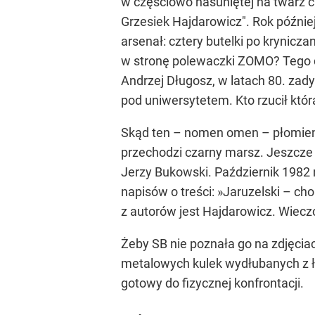
w częściowo nasuniętej na twarz c
Grzesiek Hajdarowicz". Rok później
arsenał: cztery butelki po krynicz
w stronę polewaczki ZOMO? Tego d
Andrzej Długosz, w latach 80. zad
pod uniwersytetem. Kto rzucił któ
Skąd ten – nomen omen – płomienn
przechodzi czarny marsz. Jeszcze
Jerzy Bukowski. Październik 1982 
napisów o treści: »Jaruzelski – c
z autorów jest Hajdarowicz. Wieczo
Żeby SB nie poznała go na zdjęcia
metalowych kulek wydłubanych z ł
gotowy do fizycznej konfrontacji.