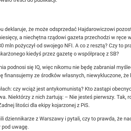
bu deklaruje, że może odsprzedać Hajdarowiczowi pozosta
miesięcy, a niechętna rządowi gazeta przechodzi w ręce 
0 mln pożyczył od swojego NFI. A co z resztą? Czy to pr
karżonego kiedyś przez gazetę o współpracę z SB?
ia podnosi się IQ, więc nikomu nie będę zabraniał myśle
ję finansujemy ze środków własnych, niewykluczone, że
słach: czy wciąż jest antykomunistą? Kto zastąpi obecny
wa. Niektórzy z nich żartują: – Nie jesteś pierwszy. Tak,
adnej litości dla ekipy kojarzonej z PiS.
li dziennikarze z Warszawy i pytali, czy to prawda, że
ny pod uwagę.