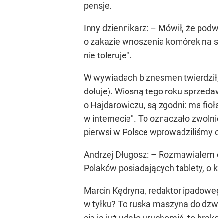
pensje.
Inny dziennikarz: – Mówił, że podw
o zakazie wnoszenia komórek na s
nie toleruje".
W wywiadach biznesmen twierdził, 
dołuje). Wiosną tego roku sprzeda
o Hajdarowiczu, są zgodni: ma fioła
w internecie". To oznaczało zwolni
pierwsi w Polsce wprowadziliśmy op
Andrzej Długosz: – Rozmawiałem o 
Polaków posiadających tablety, o k
Marcin Kędryna, redaktor ipadowego
w tyłku? To ruska maszyna do dzwoni
się ją już udało uruchomić, to brako