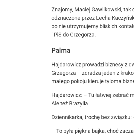
Znajomy, Maciej Gawlikowski, tak c
odznaczone przez Lecha Kaczyńskieg
bo nie utrzymujemy bliskich konta
i PiS do Grzegorza.
Palma
Hajdarowicz prowadzi biznesy z dw
Grzegorza – zdradza jeden z krakow
małego pokoju kieruje tyloma bizne
Hajdarowicz: – Tu łatwiej zebrać my
Ale też Brazylia.
Dziennikarka, trochę bez związku:
– To była piękna bajka, choć zacz