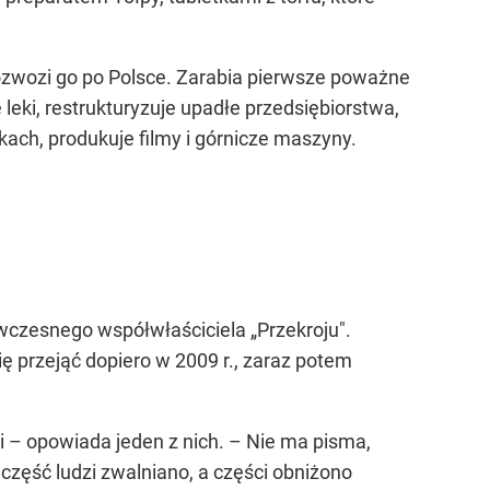
ozwozi go po Polsce. Zarabia pierwsze poważne
e leki, restrukturyzuje upadłe przedsiębiorstwa,
ach, produkuje filmy i górnicze maszyny.
ówczesnego współwłaściciela „Przekroju".
ię przejąć dopiero w 2009 r., zaraz potem
ki – opowiada jeden z nich. – Nie ma pisma,
y część ludzi zwalniano, a części obniżono