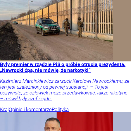
Były premier w rządzie PiS o próbie otrucia prezydenta.
„Nawrocki ćpa, nie mówię, że narkotyki”
Kazimierz Marcinkiewicz zarzucił Karolowi Nawrockiemu, że
ten jest uzależniony od pewnej substancji. – To jest
oczywiste, że człowiek może przedawkować, także nikotynę
– mówił były szef rządu.
Kraj
Opinie i komentarze
Polityka