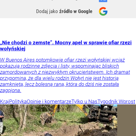
Dodaj jako
źródło w Google
„Nie chodzi o zemstę”. Mocny apel w sprawie ofiar rzezi
wołyńskiej
W Buenos Aires potomkowie ofiar rzezi wołyńskiej wciąż
pokazują rodzinne zdjęcia i listy, wspominając bliskich
zamordowanych z niezwykłym okrucieństwem. Ich dramat
przypomina, że dla wielu rodzin Wołyń nie jest historią
zamkniętą, lecz bolesną raną, która do dziś nie została
zagojona.
Kraj
Polityka
Opinie i komentarze
Tylko u Nas
Tygodnik Wprost