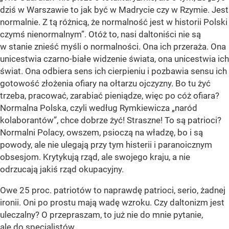
dziś w Warszawie to jak być w Madrycie czy w Rzymie. Jest
normalnie. Z tą różnicą, że normalność jest w historii Polski
czymś nienormalnym”. Otóż to, nasi daltoniści nie są
w stanie znieść myśli o normalności. Ona ich przeraża. Ona
unicestwia czarno-białe widzenie świata, ona unicestwia ich
świat. Ona odbiera sens ich cierpieniu i pozbawia sensu ich
gotowość złożenia ofiary na ołtarzu ojczyzny. Bo tu żyć
trzeba, pracować, zarabiać pieniądze, więc po cóż ofiara?
Normalna Polska, czyli według Rymkiewicza „naród
kolaborantów”, chce dobrze żyć! Straszne! To są patrioci?
Normalni Polacy, owszem, psioczą na władzę, bo i są
powody, ale nie ulegają przy tym histerii i paranoicznym
obsesjom. Krytykują rząd, ale swojego kraju, a nie
odrzucają jakiś rząd okupacyjny.
Owe 25 proc. patriotów to naprawdę patrioci, serio, żadnej
ironii. Oni po prostu mają wadę wzroku. Czy daltonizm jest
uleczalny? O przepraszam, to już nie do mnie pytanie,
ale do specjalistów.