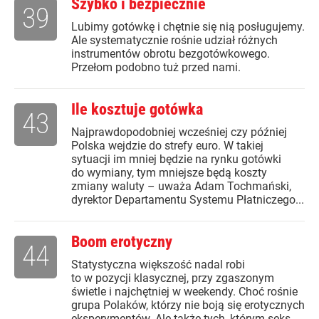
Szybko i bezpiecznie
39
Lubimy gotówkę i chętnie się nią posługujemy.
Ale systematycznie rośnie udział różnych
instrumentów obrotu bezgotówkowego.
Przełom podobno tuż przed nami.
Ile kosztuje gotówka
43
Najprawdopodobniej wcześniej czy później
Polska wejdzie do strefy euro. W takiej
sytuacji im mniej będzie na rynku gotówki
do wymiany, tym mniejsze będą koszty
zmiany waluty – uważa Adam Tochmański,
dyrektor Departamentu Systemu Płatniczego...
Boom erotyczny
44
Statystyczna większość nadal robi
to w pozycji klasycznej, przy zgaszonym
świetle i najchętniej w weekendy. Choć rośnie
grupa Polaków, którzy nie boją się erotycznych
eksperymentów. Ale także tych, którym seks