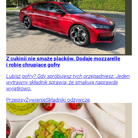
Z cukinii nie smażę placków. Dodaję mozzarellę
i robię chrupiące gofry
Lubisz gofry? Gdy spróbujesz tych przepadniesz. Jeden
wytrawny składnik sprawia, że smakują naprawdę
wyjątkowo.
Przepisy
Żywienie
Składniki odżywcze