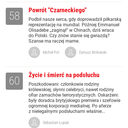
Powrót "Czarneckiego"
58
Podbił nasze serca, gdy doprowadził piłkarską
reprezentację na mundial. Później Emmanuel
Olisadebe „zaginął” w Chinach, dziś wraca
do Polski. Czy znów stanie się gwiazdą?
Szanse ma raczej marne.
Michał Pol
Dariusz Wołowski
Życie i śmierć na podsłuchu
60
Poszkodowani: członkowie rodziny
królewskiej, słynni celebryci, nawet rodziny
ofiar zamachów terrorystycznych. Oskarżeni:
były doradca brytyjskiego premiera i szefowie
ogromnej korporacji medialnej. Po aferze
z nielegalnymi podsłuchami właśnie...
Sebastian Łupak