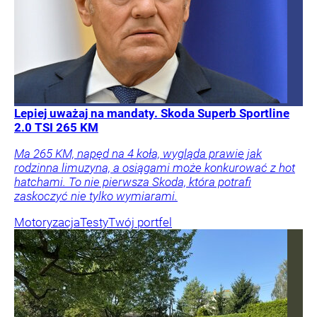
Lepiej uważaj na mandaty. Skoda Superb Sportline
2.0 TSI 265 KM
Ma 265 KM, napęd na 4 koła, wygląda prawie jak
rodzinna limuzyna, a osiągami może konkurować z hot
hatchami. To nie pierwsza Skoda, która potrafi
zaskoczyć nie tylko wymiarami.
Motoryzacja
Testy
Twój portfel