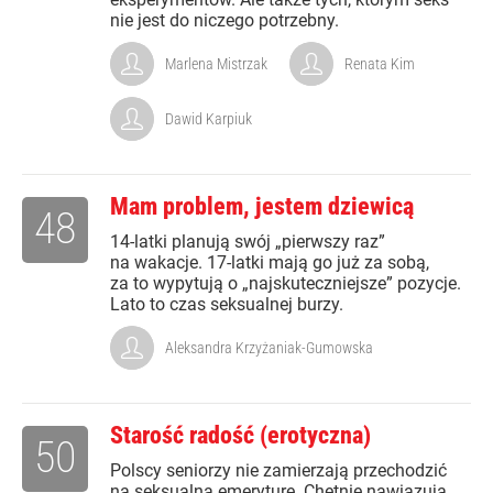
nie jest do niczego potrzebny.
Marlena Mistrzak
Renata Kim
Dawid Karpiuk
Mam problem, jestem dziewicą
48
14-latki planują swój „pierwszy raz”
na wakacje. 17-latki mają go już za sobą,
za to wypytują o „najskuteczniejsze” pozycje.
Lato to czas seksualnej burzy.
Aleksandra Krzyżaniak-Gumowska
Starość radość (erotyczna)
50
Polscy seniorzy nie zamierzają przechodzić
na seksualną emeryturę. Chętnie nawiązują