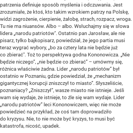
patrzenia definiuje sposób myślenia i odczuwania. Jest
zrozumiałe, że ktoś, kto takim wzrokiem patrzy na Polskę,
widzi zagrożenie, cierpienie, żałobę, strach, rozpacz, wroga.
Tu nie ma niuansów. Albo – albo. Wsłuchajmy się w słowa
lidera „narodu patriotów". Ostatnio pan Jarosław, ale nie
pisarz, tylko bajkopisarz, powiedział, że jego partia musi
teraz wygrać wybory, „bo za cztery lata nie będzie już
co zbierać". Toż to perspektywa godna Kononowicza. „Nie
będzie niczego”, „nie będzie co zbierać” – umówmy się,
różnica właściwie żadna. Lider „narodu patriotów” był
ostatnio w Poznaniu, gdzie powiedział, że „mechanizm
gigantycznej korupcji zniszczył to miasto”. Słyszeliście,
poznaniacy? „Zniszczył”, wasze miasto nie istnieje. Jeśli
wam się wydaje, że istnieje, to źle się wam wydaje. Lider
„narodu patriotów” leci Kononowiczem, więc nie może
powiedzieć na przykład, że coś tam doprowadziło
do kryzysu. Nie, to nie może być kryzys, to musi być
katastrofa, nicość, upadek.