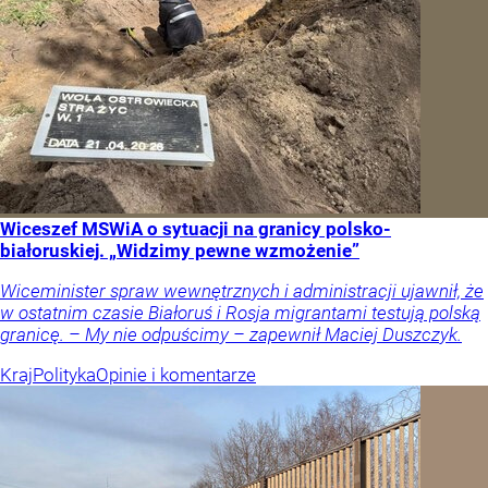
Wiceszef MSWiA o sytuacji na granicy polsko-
białoruskiej. „Widzimy pewne wzmożenie”
Wiceminister spraw wewnętrznych i administracji ujawnił, że
w ostatnim czasie Białoruś i Rosja migrantami testują polską
granicę. – My nie odpuścimy – zapewnił Maciej Duszczyk.
Kraj
Polityka
Opinie i komentarze