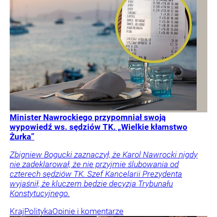
Minister Nawrockiego przypomniał swoją
wypowiedź ws. sędziów TK. „Wielkie kłamstwo
Żurka”
Zbigniew Bogucki zaznaczył, że Karol Nawrocki nigdy
nie zadeklarował, że nie przyjmie ślubowania od
czterech sędziów TK. Szef Kancelarii Prezydenta
wyjaśnił, że kluczem będzie decyzja Trybunału
Konstytucyjnego.
Kraj
Polityka
Opinie i komentarze