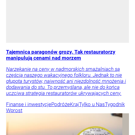
Tajemnica paragonów grozy. Tak restauratorzy
manipulują cenami nad morzem
Narzekanie na ceny w nadmorskich smażalniach są
częścią naszego wakacyjnego folkloru. Jednak to nie
głupota turystów, naiwność ani niezdolność mnożenia i
dodawania do stu. To przemyślana, ale nie do końca
uczciwa strategia restauratorów ukrywających ceny.
Finanse i inwestycje
Podróże
Kraj
Tylko u Nas
Tygodnik
Wprost