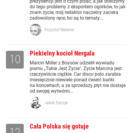
prezydencji jest o czym pisać, a jak dołożymy
do tego problemy z eksportem ogórków, to jak
znam życie, mój redaktor naczelny zaciera
zadowolony ręce, bo są to tematy...
Krzysztof Materna
Piekielny kocioł Nergala
10
Marcin Miller z Boysów udzielił wywiadu
pismu „Takie Jest Życie". Życie Marcina jest
rzeczywiście ciężkie. Car disco polo zarabia
miesięcznie niewiele ponad ćwierć bańki
na koncertach, a ze sprzedaży płyt nie dostaje
od swojej wytwórni...
Jakub Żulczyk
Cała Polska się gotuje
12