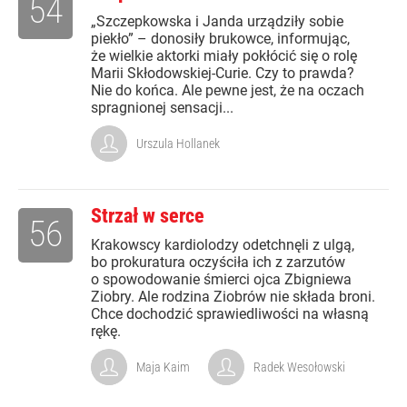
54
„Szczepkowska i Janda urządziły sobie
piekło” – donosiły brukowce, informując,
że wielkie aktorki miały pokłócić się o rolę
Marii Skłodowskiej-Curie. Czy to prawda?
Nie do końca. Ale pewne jest, że na oczach
spragnionej sensacji...
Urszula Hollanek
Strzał w serce
56
Krakowscy kardiolodzy odetchnęli z ulgą,
bo prokuratura oczyściła ich z zarzutów
o spowodowanie śmierci ojca Zbigniewa
Ziobry. Ale rodzina Ziobrów nie składa broni.
Chce dochodzić sprawiedliwości na własną
rękę.
Maja Kaim
Radek Wesołowski