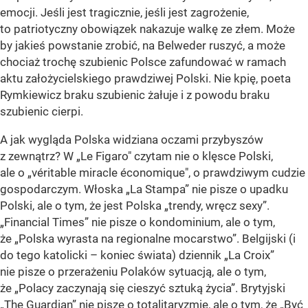
emocji. Jeśli jest tragicznie, jeśli jest zagrożenie,
to patriotyczny obowiązek nakazuje walkę ze złem. Może
by jakieś powstanie zrobić, na Belweder ruszyć, a może
chociaż trochę szubienic Polsce zafundować w ramach
aktu założycielskiego prawdziwej Polski. Nie kpię, poeta
Rymkiewicz braku szubienic żałuje i z powodu braku
szubienic cierpi.
A jak wygląda Polska widziana oczami przybyszów
z zewnątrz? W „Le Figaro" czytam nie o klęsce Polski,
ale o „véritable miracle économique", o prawdziwym cudzie
gospodarczym. Włoska „La Stampa” nie pisze o upadku
Polski, ale o tym, że jest Polska „trendy, wręcz sexy”.
„Financial Times” nie pisze o kondominium, ale o tym,
że „Polska wyrasta na regionalne mocarstwo”. Belgijski (i
do tego katolicki – koniec świata) dziennik „La Croix”
nie pisze o przerażeniu Polaków sytuacją, ale o tym,
że „Polacy zaczynają się cieszyć sztuką życia”. Brytyjski
„The Guardian” nie pisze o totalitaryzmie, ale o tym, że „Być