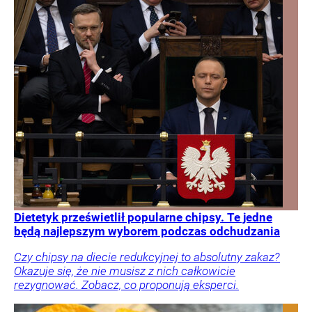
Dietetyk prześwietlił popularne chipsy. Te jedne
będą najlepszym wyborem podczas odchudzania
Czy chipsy na diecie redukcyjnej to absolutny zakaz?
Okazuje się, że nie musisz z nich całkowicie
rezygnować. Zobacz, co proponują eksperci.