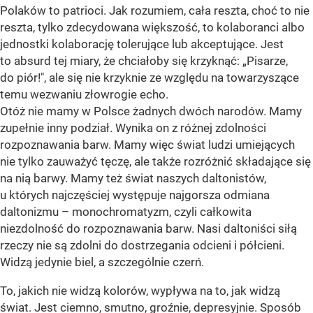
Polaków to patrioci. Jak rozumiem, cała reszta, choć to nie
reszta, tylko zdecydowana większość, to kolaboranci albo
jednostki kolaborację tolerujące lub akceptujące. Jest
to absurd tej miary, że chciałoby się krzyknąć: „Pisarze,
do piór!", ale się nie krzyknie ze względu na towarzyszące
temu wezwaniu złowrogie echo.
Otóż nie mamy w Polsce żadnych dwóch narodów. Mamy
zupełnie inny podział. Wynika on z różnej zdolności
rozpoznawania barw. Mamy więc świat ludzi umiejących
nie tylko zauważyć tęczę, ale także rozróżnić składające się
na nią barwy. Mamy też świat naszych daltonistów,
u których najczęściej występuje najgorsza odmiana
daltonizmu – monochromatyzm, czyli całkowita
niezdolność do rozpoznawania barw. Nasi daltoniści siłą
rzeczy nie są zdolni do dostrzegania odcieni i półcieni.
Widzą jedynie biel, a szczególnie czerń.
To, jakich nie widzą kolorów, wypływa na to, jak widzą
świat. Jest ciemno, smutno, groźnie, depresyjnie. Sposób