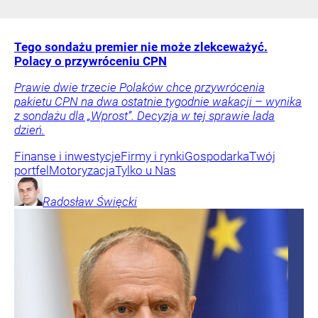
Tego sondażu premier nie może zlekceważyć.
Polacy o przywróceniu CPN
Prawie dwie trzecie Polaków chce przywrócenia
pakietu CPN na dwa ostatnie tygodnie wakacji – wynika
z sondażu dla „Wprost”. Decyzja w tej sprawie lada
dzień.
Finanse i inwestycje
Firmy i rynki
Gospodarka
Twój
portfel
Motoryzacja
Tylko u Nas
Radosław
Święcki