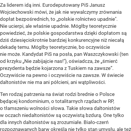
Za liderem idą inni. Eurodeputowany PiS Janusz
Wojciechowski mówi, że jak nie wywalczymy zrównania
dopłat bezpośrednich, to „polskie rolnictwo upadnie".
Nie ucierpi, ale właśnie upadnie. Mógłby teoretycznie
powiedzieć, że polskie gospodarstwa dzięki dopłatom są
dziś dziesięciokrotnie bardziej konkurencyjne niż niecałą
dekadę temu. Mógłby teoretycznie, bo oczywiście
nie może. Kandydat PiS na posła, pan Waszczykowski (ten
od krzyku „Nie zabijajcie nas!"), oświadcza, że „śmierć
prezydenta będzie kojarzona z Tuskiem na zawsze”.
Oczywiście na pewno i oczywiście na zawsze. W świecie
daltonistów nie ma ani półcieni, ani wątpliwości.
Ten rodzaj patrzenia na świat rodzi brednie o Polsce
będącej kondominium, o totalitarnych rządach w RP,
o tłamszeniu wolności słowa. Takie słowa daltonistów
w oczach niedaltonistów są oczywistą bzdurą. One tylko
dla innych daltonistów są zrozumiałe. Biało-czerń
rozpoznawanych barw określa nie tylko stan umysłu, ale też