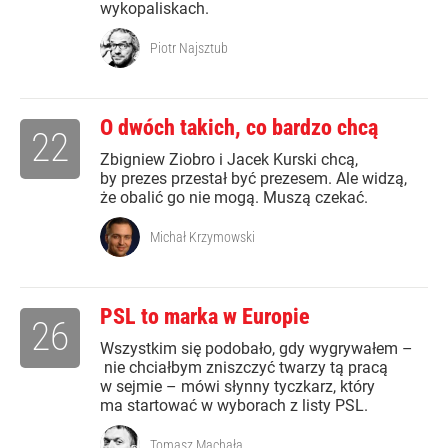
wykopaliskach.
Piotr Najsztub
O dwóch takich, co bardzo chcą
22
Zbigniew Ziobro i Jacek Kurski chcą,
by prezes przestał być prezesem. Ale widzą,
że obalić go nie mogą. Muszą czekać.
Michał Krzymowski
PSL to marka w Europie
26
Wszystkim się podobało, gdy wygrywałem –
nie chciałbym zniszczyć twarzy tą pracą
w sejmie – mówi słynny tyczkarz, który
ma startować w wyborach z listy PSL.
Tomasz Machała