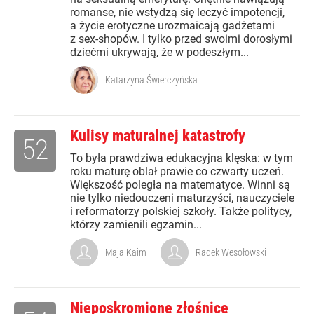
romanse, nie wstydzą się leczyć impotencji,
a życie erotyczne urozmaicają gadżetami
z sex-shopów. I tylko przed swoimi dorosłymi
dziećmi ukrywają, że w podeszłym...
Katarzyna Świerczyńska
Kulisy maturalnej katastrofy
52
To była prawdziwa edukacyjna klęska: w tym
roku maturę oblał prawie co czwarty uczeń.
Większość poległa na matematyce. Winni są
nie tylko niedouczeni maturzyści, nauczyciele
i reformatorzy polskiej szkoły. Także politycy,
którzy zamienili egzamin...
Maja Kaim
Radek Wesołowski
Nieposkromione złośnice