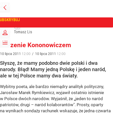
PRZEJDŹ
NA
WPROST
STRONĘ
GŁÓWNĄ
UBSKRYBUJ
Tygodnik Wprost
Autor:
ZALOGUJ
Tomasz Lis
MENU
Leczenie Kononowiczem
10
lipca
2011
12:00
/
10
lipca
2011
12:00
Słyszę, że mamy podobno dwie polski i dwa
narody. Błąd! Mamy jedną Polskę i jeden naród,
ale w tej Polsce mamy dwa światy.
Wybitny poeta, ale bardzo niemądry analityk polityczny,
Jarosław Marek Rymkiewicz, wyjawił ostatnio istnienie
w Polsce dwóch narodów. Wyjaśnił, że „jeden to naród
patriotów, drugi – naród kolaborantów". Prosty, oparty
na wynikach sondaży rachunek wskazuje, że jedna czwarta