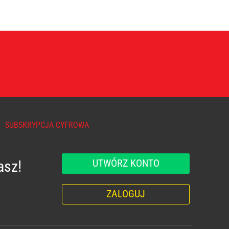
SUBSKRYPCJA CYFROWA
UTWÓRZ KONTO
asz!
ZALOGUJ