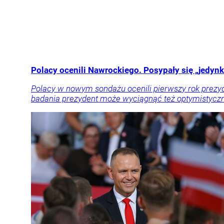
Polacy ocenili Nawrockiego. Posypały się „jedynki
Polacy w nowym sondażu ocenili pierwszy rok prezyd
badania prezydent może wyciągnąć też optymistyczn