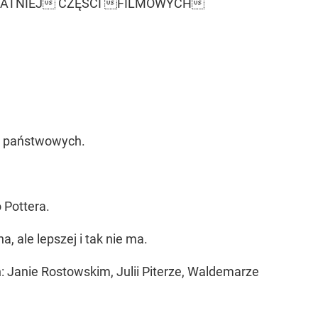
TATNIEJ CZĘŚCI FILMOWYCH
ch państwowych.
 Pottera.
a, ale lepszej i tak nie ma.
 Janie Rostowskim, Julii Piterze, Waldemarze