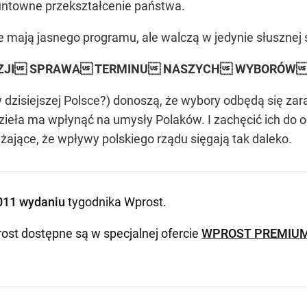
runtowne przekształcenie państwa.
e mają jasnego programu, ale walczą w jedynie słusznej
AZJI SPRAWA TERMINU NASZYCH WYBORÓW
w dzisiejszej Polsce?) donoszą, że wybory odbędą się za
 dzieła ma wpłynąć na umysły Polaków. I zachęcić ich do 
ażające, że wpływy polskiego rządu sięgają tak daleko.
011 wydaniu
tygodnika Wprost
.
ost dostępne są w specjalnej ofercie
WPROST PREMIU