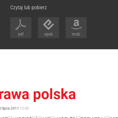
Czytaj lub pobierz
pdf
epub
mobi
prawa polska
0
lipca
2011
12:00