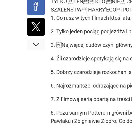
TYLKO TEN KTO NIE CH
SZALEŃSTW HARRY'EGO POT
1. Co rusz w tych filmach ktoś lat
2. Tylko jeden pociąg podjeżdża i 
3. Najwięcej cudów czyni główny 
4. Źli czarodzieje spotykają się 
5. Dobrzy czarodzieje rozkochani 
6. Najrozmaitsze, odrażające na pi
7. Z filmową serią opartą na treści 
8. Poza samym Potterem główni bo
Pawlaku i Zbigniewie Ziobro. Co do