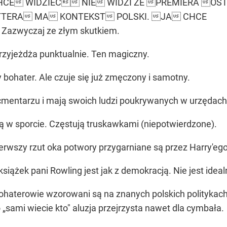
CE WIDZIEĆ NIE WIDZI ŻE PREMIERA OS
TERA MA KONTEKST POLSKI. JA CHCE
a. Zazwyczaj ze złym skutkiem.
przyjeżdża punktualnie. Ten magiczny.
bohater. Ale czuje się już zmęczony i samotny.
na cmentarzu i mają swoich ludzi poukrywanych w urzęda
są w sporcie. Częstują truskawkami (niepotwierdzone).
erwszy rzut oka potwory przygarniane są przez Harry'ego
książek pani Rowling jest jak z demokracją. Nie jest idealn
haterowie wzorowani są na znanych polskich politykach:
 „sami wiecie kto" aluzja przejrzysta nawet dla cymbała.