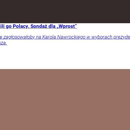
li go Polacy. Sondaż dla „Wprost”
ownie zagłosowałoby na Karola Nawrockiego w wyborach prezy
sza.