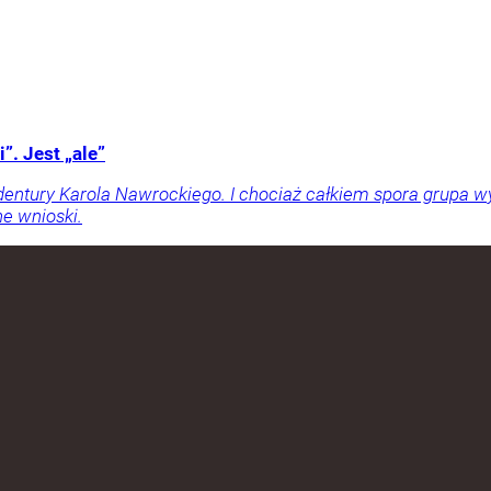
”. Jest „ale”
entury Karola Nawrockiego. I chociaż całkiem spora grupa wy
e wnioski.