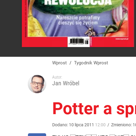
Wprost
/
Tygodnik Wprost
Autor:
Jan Wróbel
Potter a s
Dodano:
10
lipca
2011
12:00
/
Zmieniono:
1